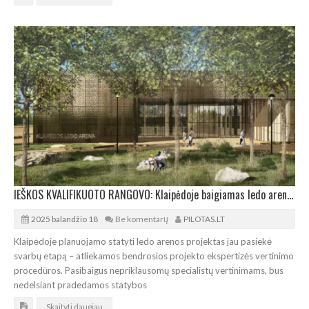
IEŠKOS KVALIFIKUOTO RANGOVO: Klaipėdoje baigiamas ledo arenos projekto vertinimas
2025 balandžio 18
Be komentarų
PILOTAS.LT
Klaipėdoje planuojamo statyti ledo arenos projektas jau pasiekė
svarbų etapą – atliekamos bendrosios projekto ekspertizės vertinimo
procedūros. Pasibaigus nepriklausomų specialistų vertinimams, bus
nedelsiant pradedamos statybos
Skaityti daugiau