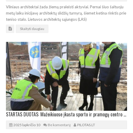
Vilniaus architektai žada žiemą praleisti aktyviai. Pernai šiuo šaltuoju
metų laiku inicijavę architektų slidžių turnyrą, šiemet ketina rinktis prie
teniso stalo. Lietuvos architektų sąjungos (LAS)
Skaityti daugiau
STARTAS DUOTAS: Mažeikiuose įkasta sporto ir pramogų centro Laiko kapsulė
2025 lapkričio 10
Be komentarų
PILOTAS.LT