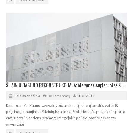
ŠILAINIŲ BASEINO REKONSTRUKCIJA: Atidarymas suplanuotas šį rudenį
2025 balandžio 3
Be komentarų
PILOTAS.LT
Kaip praneša Kauno savivaldybė, ateinantį rudenį pradės veikti iš
pagrindų atnaujintas Šilainių baseinas. Profesionalūs plaukikai, sporto
entuziastai, vandens pramogų mėgėjai ir poilsio oazės ieškantys
gyventojai