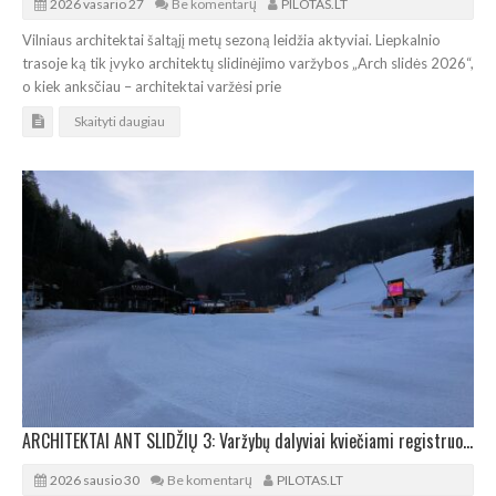
2026 vasario 27
Be komentarų
PILOTAS.LT
Vilniaus architektai šaltąjį metų sezoną leidžia aktyviai. Liepkalnio
trasoje ką tik įvyko architektų slidinėjimo varžybos „Arch slidės 2026“,
o kiek anksčiau – architektai varžėsi prie
Skaityti daugiau
ARCHITEKTAI ANT SLIDŽIŲ 3: Varžybų dalyviai kviečiami registruotis iš anksto
2026 sausio 30
Be komentarų
PILOTAS.LT