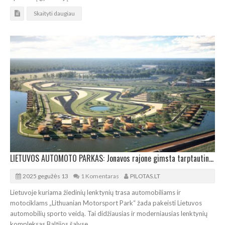
Skaityti daugiau
LIETUVOS AUTOMOTO PARKAS: Jonavos rajone gimsta tarptautinio lygio žiedinių lenktynių trasa
2025 gegužės 13
1 Komentaras
PILOTAS.LT
Lietuvoje kuriama žiedinių lenktynių trasa automobiliams ir
motociklams „Lithuanian Motorsport Park“ žada pakeisti Lietuvos
automobilių sporto veidą. Tai didžiausias ir moderniausias lenktynių
kompleksas Baltijos šalyse