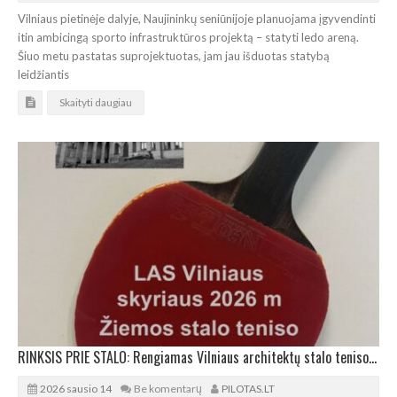
Vilniaus pietinėje dalyje, Naujininkų seniūnijoje planuojama įgyvendinti
itin ambicingą sporto infrastruktūros projektą – statyti ledo areną.
Šiuo metu pastatas suprojektuotas, jam jau išduotas statybą
leidžiantis
Skaityti daugiau
RINKSIS PRIE STALO: Rengiamas Vilniaus architektų stalo teniso turnyras
2026 sausio 14
Be komentarų
PILOTAS.LT