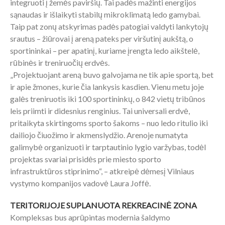
integruoti į žemės paviršių. Tai padės mažinti energijos
sąnaudas ir išlaikyti stabilų mikroklimatą ledo gamybai.
Taip pat zonų atskyrimas padės patogiai valdyti lankytojų
srautus – žiūrovai į areną pateks per viršutinį aukštą, o
sportininkai – per apatinį, kuriame įrengta ledo aikštelė,
rūbinės ir treniruočių erdvės.
„Projektuojant areną buvo galvojama ne tik apie sportą, bet
ir apie žmones, kurie čia lankysis kasdien. Vienu metu joje
galės treniruotis iki 100 sportininkų, o 842 vietų tribūnos
leis priimti ir didesnius renginius. Tai universali erdvė,
pritaikyta skirtingoms sporto šakoms – nuo ledo ritulio iki
dailiojo čiuožimo ir akmenslydžio. Arenoje numatyta
galimybė organizuoti ir tarptautinio lygio varžybas, todėl
projektas svariai prisidės prie miesto sporto
infrastruktūros stiprinimo“, – atkreipė dėmesį Vilniaus
vystymo kompanijos vadovė Laura Joffė.
TERITORIJOJE SUPLANUOTA REKREACINĖ ZONA
Kompleksas bus aprūpintas modernia šaldymo