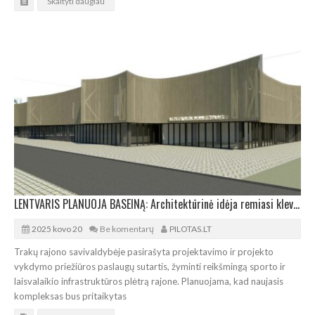
Skaityti daugiau
LENTVARIS PLANUOJA BASEINĄ: Architektūrinė idėja remiasi klevo lapo motyvu
2025 kovo 20
Be komentarų
PILOTAS.LT
Trakų rajono savivaldybėje pasirašyta projektavimo ir projekto
vykdymo priežiūros paslaugų sutartis, žyminti reikšmingą sporto ir
laisvalaikio infrastruktūros plėtrą rajone. Planuojama, kad naujasis
kompleksas bus pritaikytas