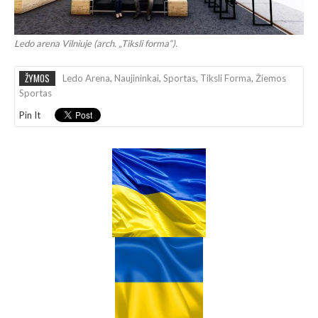
Ledo arena Vilniuje (arch. „Tiksli forma“).
ŽYMOS
Ledo Arena
,
Naujininkai
,
Sportas
,
Tiksli Forma
,
Žiemos
Sportas
Pin It