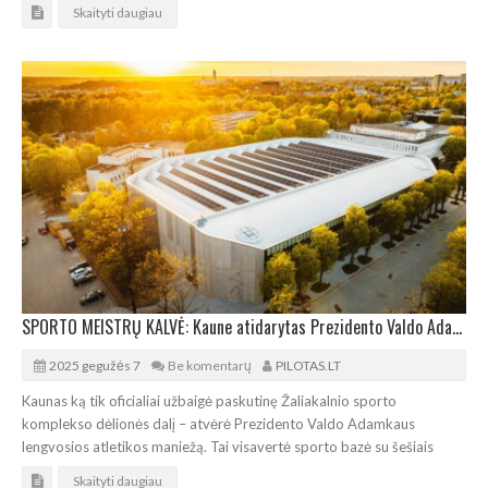
Skaityti daugiau
SPORTO MEISTRŲ KALVĖ: Kaune atidarytas Prezidento Valdo Adamkaus lengvosios atletikos maniežas
2025 gegužės 7
Be komentarų
PILOTAS.LT
Kaunas ką tik oficialiai užbaigė paskutinę Žaliakalnio sporto
komplekso dėlionės dalį – atvėrė Prezidento Valdo Adamkaus
lengvosios atletikos maniežą. Tai visavertė sporto bazė su šešiais
Skaityti daugiau