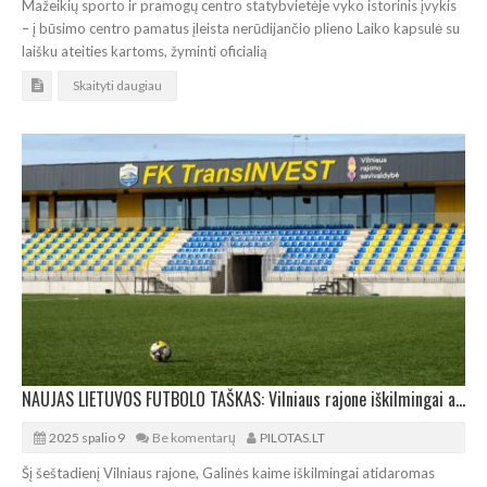
Mažeikių sporto ir pramogų centro statybvietėje vyko istorinis įvykis
– į būsimo centro pamatus įleista nerūdijančio plieno Laiko kapsulė su
laišku ateities kartoms, žyminti oficialią
Skaityti daugiau
NAUJAS LIETUVOS FUTBOLO TAŠKAS: Vilniaus rajone iškilmingai atidaromas 1.500 vietų stadionas
2025 spalio 9
Be komentarų
PILOTAS.LT
Šį šeštadienį Vilniaus rajone, Galinės kaime iškilmingai atidaromas