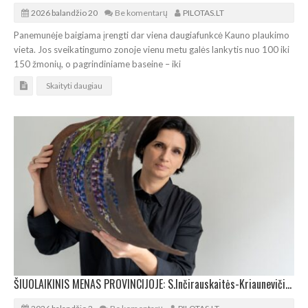
2026 balandžio 20
Be komentarų
PILOTAS.LT
Panemunėje baigiama įrengti dar viena daugiafunkcė Kauno plaukimo
vieta. Jos sveikatingumo zonoje vienu metu galės lankytis nuo 100 iki
150 žmonių, o pagrindiniame baseine – iki
Skaityti daugiau
ŠIUOLAIKINIS MENAS PROVINCIJOJE: S.Inčirauskaitės-Kriaunevičienės paroda Kurtuvėnuose