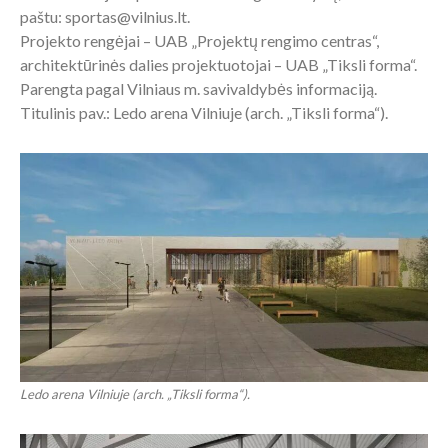
paštu: sportas@vilnius.lt.
Projekto rengėjai – UAB „Projektų rengimo centras“,
architektūrinės dalies projektuotojai – UAB „Tiksli forma“.
Parengta pagal Vilniaus m. savivaldybės informaciją.
Titulinis pav.: Ledo arena Vilniuje (arch. „Tiksli forma“).
Ledo arena Vilniuje (arch. „Tiksli forma“).