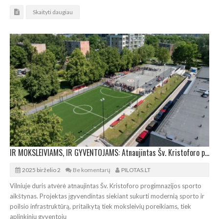
Skaityti daugiau
IR MOKSLEIVIAMS, IR GYVENTOJAMS: Atnaujintas Šv. Kristoforo progimnazijos sporto aikštynas
2025 birželio 2
Be komentarų
PILOTAS.LT
Vilniuje duris atvėrė atnaujintas Šv. Kristoforo progimnazijos sporto
aikštynas. Projektas įgyvendintas siekiant sukurti modernią sporto ir
poilsio infrastruktūrą, pritaikytą tiek moksleivių poreikiams, tiek
aplinkinių gyventojų