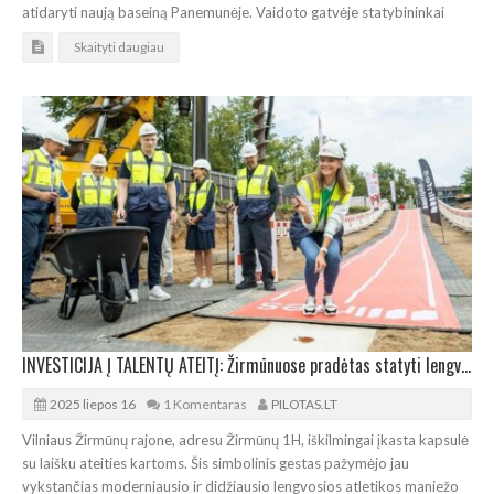
atidaryti naują baseiną Panemunėje. Vaidoto gatvėje statybininkai
Skaityti daugiau
INVESTICIJA Į TALENTŲ ATEITĮ: Žirmūnuose pradėtas statyti lengvosios atletikos maniežas
2025 liepos 16
1 Komentaras
PILOTAS.LT
Vilniaus Žirmūnų rajone, adresu Žirmūnų 1H, iškilmingai įkasta kapsulė
su laišku ateities kartoms. Šis simbolinis gestas pažymėjo jau
vykstančias moderniausio ir didžiausio lengvosios atletikos maniežo