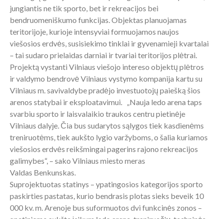
jungiantis ne tik sporto, bet ir rekreacijos bei
bendruomeniškumo funkcijas. Objektas planuojamas
teritorijoje, kurioje intensyviai formuojamos naujos
viešosios erdvės, susisiekimo tinklai ir gyvenamieji kvartalai
– tai sudaro prielaidas darniai ir tvariai teritorijos plėtrai.
Projektą vystanti Vilniaus viešojo intereso objektų plėtros
ir valdymo bendrovė Vilniaus vystymo kompanija kartu su
Vilniaus m. savivaldybe pradėjo investuotojų paiešką šios
arenos statybai ir eksploatavimui. „Nauja ledo arena taps
svarbiu sporto ir laisvalaikio traukos centru pietinėje
Vilniaus dalyje. Čia bus sudarytos sąlygos tiek kasdienėms
treniruotėms, tiek aukšto lygio varžyboms, o šalia kuriamos
viešosios erdvės reikšmingai pagerins rajono rekreacijos
galimybes“, – sako Vilniaus miesto meras
Valdas Benkunskas.
Suprojektuotas statinys – ypatingosios kategorijos sporto
paskirties pastatas, kurio bendrasis plotas sieks beveik 10
000 kv. m. Arenoje bus suformuotos dvi funkcinės zonos –