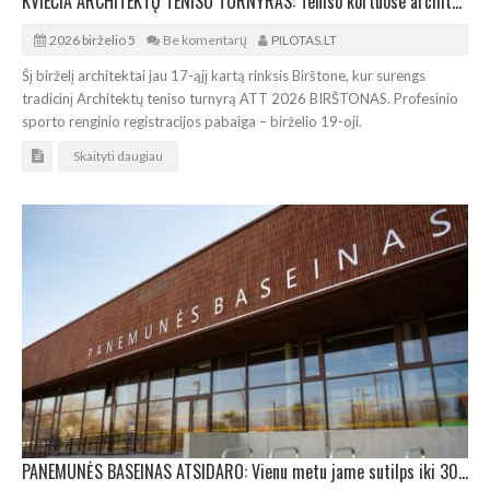
KVIEČIA ARCHITEKTŲ TENISO TURNYRAS: Teniso kortuose architektai varžysis jau 17-ąjį kartą
2026 birželio 5
Be komentarų
PILOTAS.LT
Šį birželį architektai jau 17-ąjį kartą rinksis Birštone, kur surengs
tradicinį Architektų teniso turnyrą ATT 2026 BIRŠTONAS. Profesinio
sporto renginio registracijos pabaiga – birželio 19-oji.
Skaityti daugiau
PANEMUNĖS BASEINAS ATSIDARO: Vienu metu jame sutilps iki 300 žmonių