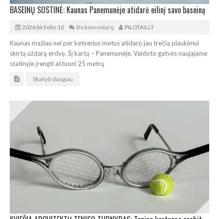
BASEINŲ SOSTINĖ: Kaunas Panemunėje atidarė eilinį savo baseiną
2026 birželio 10
Be komentarų
PILOTAS.LT
Kaunas mažiau nei per ketverius metus atidaro jau trečią plaukimui
skirtą uždarą erdvę. Šį kartą – Panemunėje. Vaidoto gatvės naujajame
statinyje įrengti aštuoni 25 metrų
Skaityti daugiau