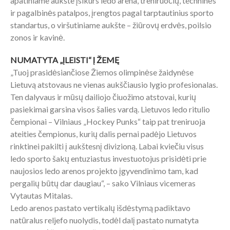
apatiniame aukšte įsikurs ledo arena, treniruočių, techninės
ir pagalbinės patalpos, įrengtos pagal tarptautinius sporto
standartus, o viršutiniame aukšte – žiūrovų erdvės, poilsio
zonos ir kavinė.
NUMATYTA „ĮLEISTI“ Į ŽEMĘ
„Tuoj prasidėsiančiose Žiemos olimpinėse žaidynėse
Lietuvą atstovaus ne vienas aukščiausio lygio profesionalas.
Ten dalyvaus ir mūsų dailiojo čiuožimo atstovai, kurių
pasiekimai garsina visos šalies vardą. Lietuvos ledo ritulio
čempionai – Vilniaus „Hockey Punks“ taip pat treniruoja
ateities čempionus, kurių dalis pernai padėjo Lietuvos
rinktinei pakilti į aukštesnį divizioną. Labai kviečiu visus
ledo sporto šakų entuziastus investuotojus prisidėti prie
naujosios ledo arenos projekto įgyvendinimo tam, kad
pergalių būtų dar daugiau“, – sako Vilniaus vicemeras
Vytautas Mitalas.
Ledo arenos pastato vertikalų išdėstymą padiktavo
natūralus reljefo nuolydis, todėl dalį pastato numatyta