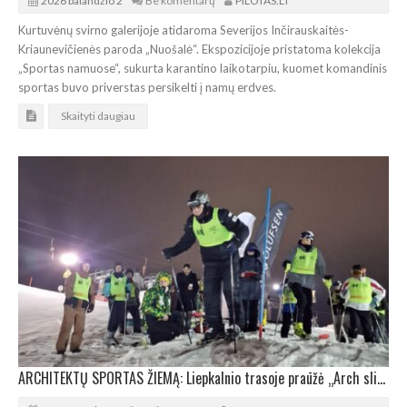
2026 balandžio 2
Be komentarų
PILOTAS.LT
Kurtuvėnų svirno galerijoje atidaroma Severijos Inčirauskaitės-
Kriaunevičienės paroda „Nuošalė“. Ekspozicijoje pristatoma kolekcija
„Sportas namuose“, sukurta karantino laikotarpiu, kuomet komandinis
sportas buvo priverstas persikelti į namų erdves.
Skaityti daugiau
ARCHITEKTŲ SPORTAS ŽIEMĄ: Liepkalnio trasoje praūžė „Arch slidės 2026“