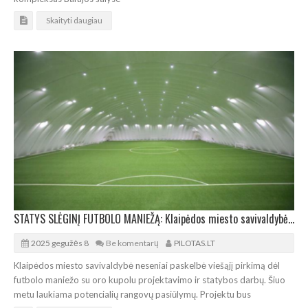
Skaityti daugiau
STATYS SLĖGINĮ FUTBOLO MANIEŽĄ: Klaipėdos miesto savivaldybė paskelbė viešąjį pirkimą
2025 gegužės 8
Be komentarų
PILOTAS.LT
Klaipėdos miesto savivaldybė neseniai paskelbė viešąjį pirkimą dėl
futbolo maniežo su oro kupolu projektavimo ir statybos darbų. Šiuo
metu laukiama potencialių rangovų pasiūlymų. Projektu bus