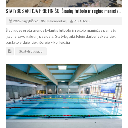
STATYBOS ARTĖJA PRIE FINIŠO: Šiaulių futbolo ir regbio maniežas įgavo kontūrus
2026 rugpjūčio 6
Be komentarų
PILOTAS.LT
Šiauliuose greta arenos kylantis futbolo ir regbio maniežas pamažu
įgauna savo galutinį pavidalą. Statybų aikštelėje darbai vyksta tiek
pastato viduje, tiek išorėje – kol leidžia
Skaityti daugiau