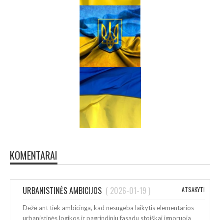
KOMENTARAI
URBANISTINĖS AMBICIJOS
(
2026-01-19
)
ATSAKYTI
Dėžė ant tiek ambicinga, kad nesugeba laikytis elementarios
urbanistinės logikos ir pagrindiniu fasadu stoiškai ignoruoja