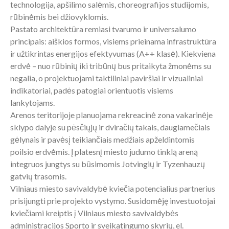
technologija, apšilimo salėmis, choreografijos studijomis,
rūbinėmis bei džiovyklomis.
Pastato architektūra remiasi tvarumo ir universalumo
principais: aiškios formos, visiems prieinama infrastruktūra
ir užtikrintas energijos efektyvumas (A++ klasė). Kiekviena
erdvė – nuo rūbinių iki tribūnų bus pritaikyta žmonėms su
negalia, o projektuojami taktiliniai paviršiai ir vizualiniai
indikatoriai, padės patogiai orientuotis visiems
lankytojams.
Arenos teritorijoje planuojama rekreacinė zona vakarinėje
sklypo dalyje su pėsčiųjų ir dviračių takais, daugiamečiais
gėlynais ir pavėsį teikiančiais medžiais apželdintomis
poilsio erdvėmis. Į platesnį miesto judumo tinklą areną
integruos jungtys su būsimomis Jotvingių ir Tyzenhauzų
gatvių trasomis.
Vilniaus miesto savivaldybė kviečia potencialius partnerius
prisijungti prie projekto vystymo. Susidomėję investuotojai
kviečiami kreiptis į Vilniaus miesto savivaldybės
administracijos Sporto ir sveikatingumo skyrių, el.