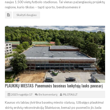
naujas 1.500 vietų futbolo stadionas. Tai vienas pažangiausių projektų
regione, kurio tikslas – tapti sporto, bendruomenės ir
Skaityti daugiau
PLAUKIKŲ MIESTAS: Panemunės baseinas lankytojų lauks pavasarį
2025 rugsėjo 17
Be komentarų
PILOTAS.LT
Kaunas vis labiau įtvirtina baseinų miesto statusą. Užbaigęs plaukimui
skirtų erdvių rekonstrukciją Šilainiuose, bemaž po pusmečio jis žada