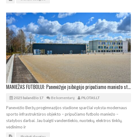
MANIEŽAS FUTBOLUI: Panevėžyje įsibėgėjo pripučiamo maniežo statybos
2025 balandžio 17
Be komentarų
PILOTAS.LT
Panevėžio Beržų progimnazijos stadione sparčiai vyksta modernaus
sporto infrastruktūros objekto – pripučiamo futbolo maniežo –
statybos darbai. Jau baigti vandentiekio, nuotekų, elektros tinklų,
vėdinimo ir
Skaityti daugiau