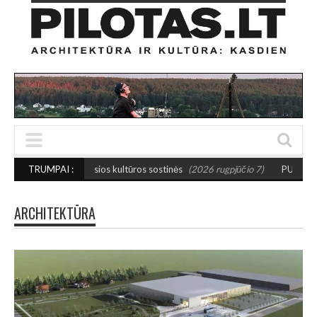
žosios kultūros sostinės
TRUMPAI :
(2026 rugpjūčio 7)
PUSIAUSVYROS AKTAS SANT
ARCHITEKTŪRA