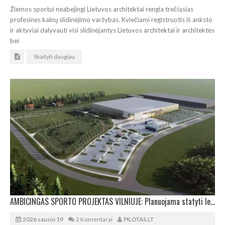
Žiemos sportui neabejingi Lietuvos architektai rengia trečiąsias
profesines kalnų slidinėjimo varžybas. Kviečiami registruotis iš anksto
ir aktyviai dalyvauti visi slidinėjantys Lietuvos architektai ir architektės
bei
Skaityti daugiau
AMBICINGAS SPORTO PROJEKTAS VILNIUJE: Planuojama statyti ledo arena
2026 sausio 19
2 Komentarai
PILOTAS.LT