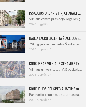
IŠSAUGOS URBANISTINĮ CHARAKTERĮ: Vilniuje pradėtas Jogailos gatvės remontas
Vilniaus centre prasidėjo Jogailos gatvės
2026 rugpjūčio 5
NAUJA LAUKO GALERIJA ŠIAULIUOSE: Pirmoje ekspozicijoje – Eduardo Juchnevičiaus kūryba
790-ąjį jubiliejų minintys Šiauliai pasipildo
2026 rugpjūčio 5
KONKURSAS VILNIAUS SENAMIESTYJE: Vilniaus universitetui reikia pedagogų rengimo centro
Vilniaus universitetas (VU) paskelbė pastatų
2026 rugpjūčio 4
KONKURUOS DĖL SPECIALISTŲ: Panevėžio centre iškils naujas 21 būsto namas
Panevėžio centre bus statomas naujas
2026 rugpjūčio 4