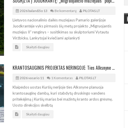
SUGRĮŽTA Į JUODKRANTĘ: „Migruojančio muziejaus“ popietė su skulptoriumi Vytautu Viržbicku
2026 balandžio 13
Be komentarų
PILOTAS.LT
Lietuvos nacionalinio dailės muziejaus Pamario galerijoje
Juodkrantėje vyks pirmasis šių metų projekto „Migruojantis
muziejus II“ renginys – susitikimas su skulptoriumi Vytautu
Viržbicku. Lankytojai kviečiami aplankyti
Skaityti daugiau
KRANTOSAUGINIS PROJEKTAS NERINGOJE: Ties Alksnyne planuojama damba
2026 vasario 11
1 Komentaras
PILOTAS.LT
Klaipėdos uostas Kuršių nerijoje ties Alksnyne planuoja
krantosauginę dambą, kuri stabdytų druskingo vandens
pritekėjimą į Kuršių marias bei mažintų kranto ardos grėsmę.
Uosto direkcijos skelbtą
Skaityti daugiau