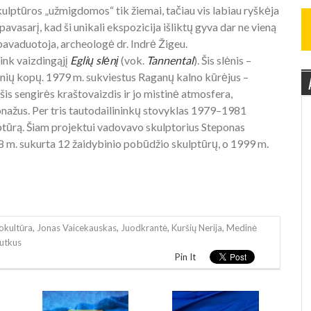
ulptūros „užmigdomos“ tik žiemai, tačiau vis labiau ryškėja
 pavasarį, kad ši unikali ekspozicija išliktų gyva dar ne vieną
pavaduotoja, archeologė dr. Indrė Žigeu.
link vaizdingąjį
Eglių slėnį
(vok.
Tannental
). Šis slėnis –
nių kopų. 1979 m. sukviestus Raganų kalno kūrėjus –
 šis sengirės kraštovaizdis ir jo mistinė atmosfera,
onažus. Per tris tautodailininkų stovyklas 1979–1981
lptūrą. Šiam projektui vadovavo skulptorius Steponas
8 m. sukurta 12 žaidybinio pobūdžio skulptūrų, o 1999 m.
okultūra
,
Jonas Vaicekauskas
,
Juodkrantė
,
Kuršių Nerija
,
Medinė
utkus
Pin It