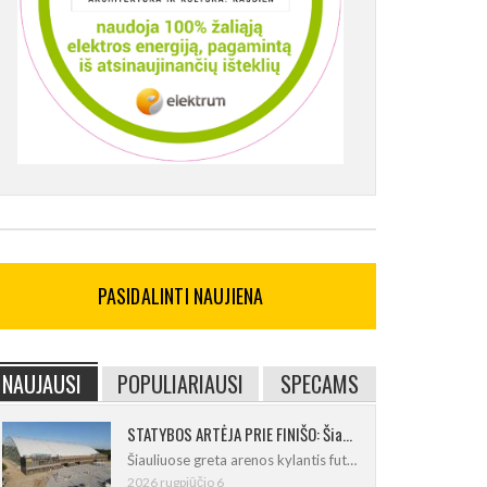
PASIDALINTI NAUJIENA
NAUJAUSI
POPULIARIAUSI
SPECAMS
STATYBOS ARTĖJA PRIE FINIŠO: Šiaulių futbolo ir regbio maniežas įgavo kontūrus
Šiauliuose greta arenos kylantis futbolo
2026 rugpjūčio 6