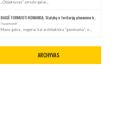
,,Objektyvas" atrodo gerai...
BAIGĖ FORMUOTI KOMANDĄ: Statybų ir teritorijų planavimo klausimus kuruos architektė
'nuomonė'
Mano galva , negerai, kai architektūra "gaminama", o...
ARCHYVAS