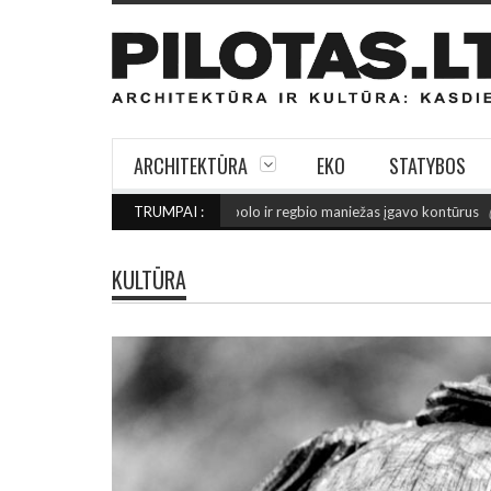
ARCHITEKTŪRA
EKO
STATYBOS
IE FINIŠO: Šiaulių futbolo ir regbio maniežas įgavo kontūrus
TRUMPAI :
(2026 rugpj
KULTŪRA