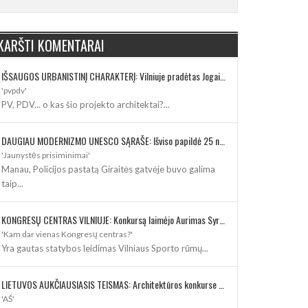
KARŠTI KOMENTARAI
IŠSAUGOS URBANISTINĮ CHARAKTERĮ: Vilniuje pradėtas Jogailos gatvės remontas
'pvpdv'
PV, PDV... o kas šio projekto architektai?...
DAUGIAU MODERNIZMO UNESCO SĄRAŠE: Išviso papildė 25 nauji paveldo objektai
'Jaunystės prisiminimai'
Manau, Policijos pastatą Giraitės gatvėje buvo galima
taip...
KONGRESŲ CENTRAS VILNIUJE: Konkursą laimėjo Aurimas Syrusas su „IMPLMNT architects“
'Kam dar vienas Kongresų centras?'
Yra gautas statybos leidimas Vilniaus Sporto rūmų...
LIETUVOS AUKČIAUSIASIS TEISMAS: Architektūros konkurse varžosi 8 rekonstrukcijos vizijos
'AŠ'