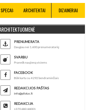
SPECAI:
ARCHITEKTAI
DIZAINERIAI
ARCHITEKTUOMENĖ
PRENUMERATA
Daugiau nei 1.600 prenumeratorių
SVARBU
Pranešk naujieną visiems
FACEBOOK
Būk kartu su 4 292 bendraminčiais
REDAKCIJOS PAŠTAS
info@pilotas.lt
REDAKCIJA
+370 680 44001