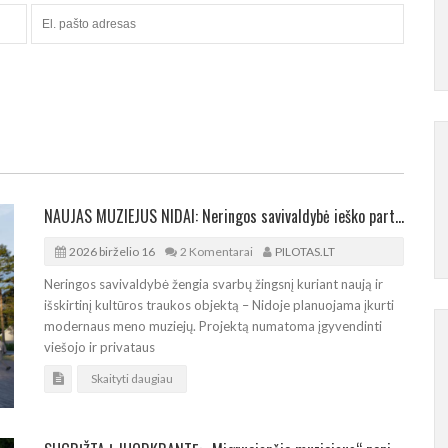
NAUJAS MUZIEJUS NIDAI: Neringos savivaldybė ieško partnerių
2026 birželio 16
2 Komentarai
PILOTAS.LT
Neringos savivaldybė žengia svarbų žingsnį kuriant naują ir
išskirtinį kultūros traukos objektą – Nidoje planuojama įkurti
modernaus meno muziejų. Projektą numatoma įgyvendinti
viešojo ir privataus
Skaityti daugiau