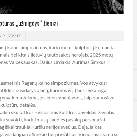
tūras „užmigdys“ žiemai
PILOTAS.LT
anų kalno simpoziumas, kurio metu skulptorių komanda
iais bei kitais lietuvių tautosakos herojais. 2025 metų
nas Vaicekauskas, Dalius Urdakis, Aurimas Šimkus ir
asmetinis Raganų kalno simpoziumas. Vos atvykusi
ūklę ir susidarys planą, kurioms iš jų bus reikalinga
ų nuvaloma žaluma, jos impregnuojamos, taip paruošiant
skulptūrų detalės.
no skulptūros – išskirtinis kultūros paveldas, žavintis
unku suvokti, kodėl mūsų liaudies pasakų personažai –
agiškai traukia Kuršių nerijos svečius. Deja, laikas
uja vis daugiau dėmesio bei priežiūros. Vieno susitikimo su