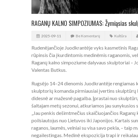
RAGANŲ KALNO SIMPOZIUMAS: Žymiąsias skulp
2025-09-11
Be Komentarų
Kultūra
Rudenėjančioje Juodkrantėje vyks kasmetinis Rag
rūpinsis čia įkurdintomis medinėmis raganomis, veln
Raganų kalno simpoziume dalyvaus skulptoriai – Jo
Valentas Butkus.
Rugsėjo 14–24 dienomis Juodkrantėje rengiamas k
skulptorių komanda pirmiausiai įvertins skulptūrų b
didesnė ar mažesnė pagalba. Įprastai nuo skulptūr
šaltajam metų sezonui, atkuriamos jau sunykusios 
„Jau penkis dešimtmečius skaičiuojančios Raganų kal
poilsiautojus nuo Lietuvos iki Japonijos. Kartais s
raganos, laumės, velniai su visa savo pekla, – taip m
negailestingas. Medinė ekspozicija trapi ir reikala