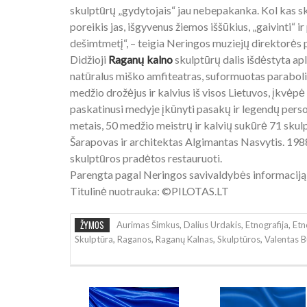
skulptūrų „gydytojais“ jau nebepakanka. Kol kas sk
poreikis jas, išgyvenus žiemos iššūkius, „gaivinti“ ir
dešimtmetį“, – teigia Neringos muziejų direktorės 
Didžioji
Raganų kalno
skulptūrų dalis išdėstyta ap
natūralus miško amfiteatras, suformuotas paraboli
medžio drožėjus ir kalvius iš visos Lietuvos, įkvėpė
paskatinusi medyje įkūnyti pasakų ir legendų pers
metais, 50 medžio meistrų ir kalvių sukūrė 71 sku
Šarapovas ir architektas Algimantas Nasvytis. 198
skulptūros pradėtos restauruoti.
Parengta pagal Neringos savivaldybės informaciją
Titulinė nuotrauka: ©PILOTAS.LT
ŽYMOS
Aurimas Šimkus
,
Dalius Urdakis
,
Etnografija
,
Etn
Skulptūra
,
Raganos
,
Raganų Kalnas
,
Skulptūros
,
Valentas B