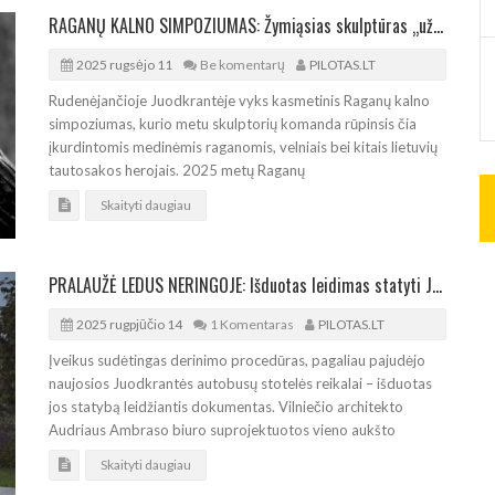
RAGANŲ KALNO SIMPOZIUMAS: Žymiąsias skulptūras „užmigdys“ žiemai
2025 rugsėjo 11
Be komentarų
PILOTAS.LT
Rudenėjančioje Juodkrantėje vyks kasmetinis Raganų kalno
simpoziumas, kurio metu skulptorių komanda rūpinsis čia
įkurdintomis medinėmis raganomis, velniais bei kitais lietuvių
tautosakos herojais. 2025 metų Raganų
Skaityti daugiau
PRALAUŽĖ LEDUS NERINGOJE: Išduotas leidimas statyti Juodkrantės autobusų stotelę
2025 rugpjūčio 14
1 Komentaras
PILOTAS.LT
Įveikus sudėtingas derinimo procedūras, pagaliau pajudėjo
naujosios Juodkrantės autobusų stotelės reikalai – išduotas
jos statybą leidžiantis dokumentas. Vilniečio architekto
Audriaus Ambraso biuro suprojektuotos vieno aukšto
Skaityti daugiau