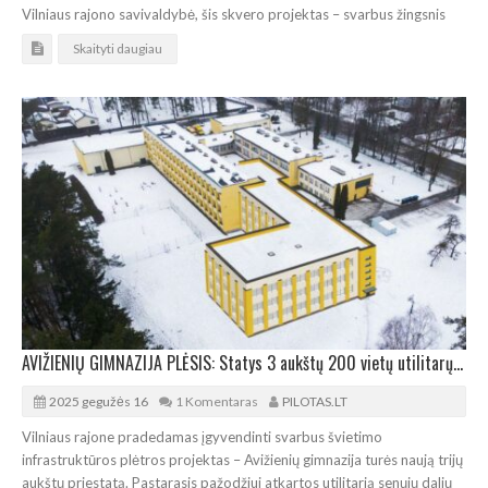
Vilniaus rajono savivaldybė, šis skvero projektas – svarbus žingsnis
Skaityti daugiau
AVIŽIENIŲ GIMNAZIJA PLĖSIS: Statys 3 aukštų 200 vietų utilitarų priestatą
2025 gegužės 16
1 Komentaras
PILOTAS.LT
Vilniaus rajone pradedamas įgyvendinti svarbus švietimo
infrastruktūros plėtros projektas – Avižienių gimnazija turės naują trijų
aukštų priestatą. Pastarasis pažodžiui atkartos utilitarią senųjų dalių