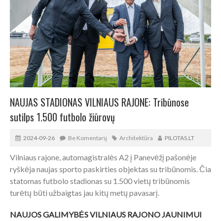
NAUJAS STADIONAS VILNIAUS RAJONE: Tribūnose
sutilps 1.500 futbolo žiūrovų
2024-09-26
Be Komentarų
Architektūra
PILOTAS.LT
Vilniaus rajone, automagistralės A2 į Panevėžį pašonėje
ryškėja naujas sporto paskirties objektas su tribūnomis. Čia
statomas futbolo stadionas su 1.500 vietų tribūnomis
turėtų būti užbaigtas jau kitų metų pavasarį.
NAUJOS GALIMYBĖS VILNIAUS RAJONO JAUNIMUI