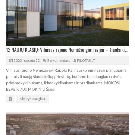
12 NAUJŲ KLASIŲ: Vilniaus rajono Nemėžio gimnazijai – šiuolaikiškas priestatas
2023 rugsėjo 22
Be komentarų
PILOTAS.LT
Vilniaus rajono Nemėžio šv. Rapolo Kalinausko gimnazijai planuojama
pastatyti naują šiuolaikišką priestatą, kuriame bus daugiau erdvės
priešmokyklinukams, ikimokyklinukams ir pradinukams. MOKOSI
BEVEIK 700 MOKINIŲ Šiais
Skaityti daugiau