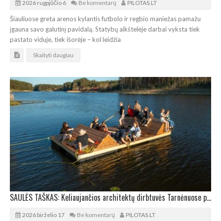
2026 rugpjūčio 6
Be komentarų
PILOTAS.LT
Šiauliuose greta arenos kylantis futbolo ir regbio maniežas pamažu
įgauna savo galutinį pavidalą. Statybų aikštelėje darbai vyksta tiek
pastato viduje, tiek išorėje – kol leidžia
Skaityti daugiau
SAULĖS TAŠKAS: Keliaujančios architektų dirbtuvės Tarnėnuose pastatė išskirtinį plaustą
2026 birželio 17
Be komentarų
PILOTAS.LT