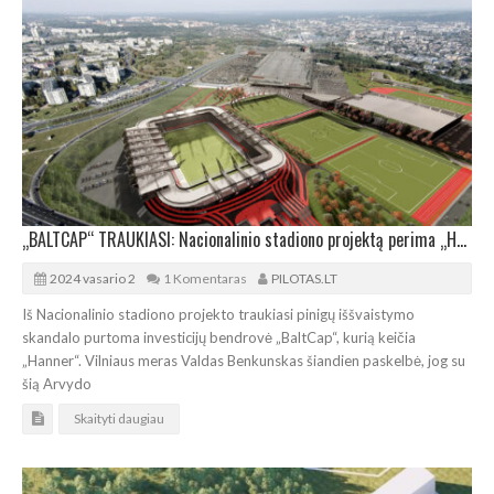
„BALTCAP“ TRAUKIASI: Nacionalinio stadiono projektą perima „Hanner“
2024 vasario 2
1 Komentaras
PILOTAS.LT
Iš Nacionalinio stadiono projekto traukiasi pinigų iššvaistymo
skandalo purtoma investicijų bendrovė „BaltCap“, kurią keičia
„Hanner“. Vilniaus meras Valdas Benkunskas šiandien paskelbė, jog su
šią Arvydo
Skaityti daugiau