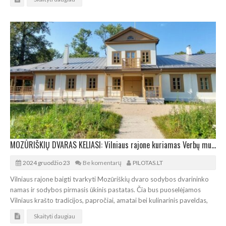
MOZŪRIŠKIŲ DVARAS KELIASI: Vilniaus rajone kuriamas Verbų muziejus
2024 gruodžio 23
Be komentarų
PILOTAS.LT
Vilniaus rajone baigti tvarkyti Mozūriškių dvaro sodybos dvarininko
namas ir sodybos pirmasis ūkinis pastatas. Čia bus puoselėjamos
Vilniaus krašto tradicijos, papročiai, amatai bei kulinarinis paveldas,
Skaityti daugiau