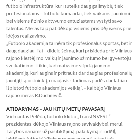
futbolo infrastruktūra, kuri suteiks daug galimybių tiek
profesionalams – futbolo komandai, tiek vaikams, jaunimui
bei visiems fizinio aktyvumo entuziastams vystyti savo
talentus. Meras taip pat dėkojo visiems, prisidėjusiems prie
idėjos realizavimo.
„Futbolo akademija tai nėra tik profesionalus sportas, bet ir
daug daugiau. Tai – didelė šeima, kuri prisideda prie Vilniaus
rajono klestėjimo, vaikų ir jaunimo užimtumo bei gyventojų
sveikatinimo. Tikiu, kad matysime stiprią jaunimo
akademiją, kuri augins ir pritrauks dar daugiau profesionalių
jaunųjų sportininkų, o naujasis stadionas padės dar labiau
išplėtoti futbolo akademijos veiklą“, – kalbėjo Vilniaus
rajono meras R.Duchnevič.
ATIDARYMAS – JAU KITŲ METŲ PAVASARĮ
Vidmantas Pelėda, futbolo klubo „TransINVEST“
prezidentas, dėkojo Vilniaus rajono savivaldybei, merui,
Tarybos nariams už pasitikėjimą, palaikymą ir indėlį,
leidžiantį futbolui Vilniaus rajone gyvuoti ir tapti vis