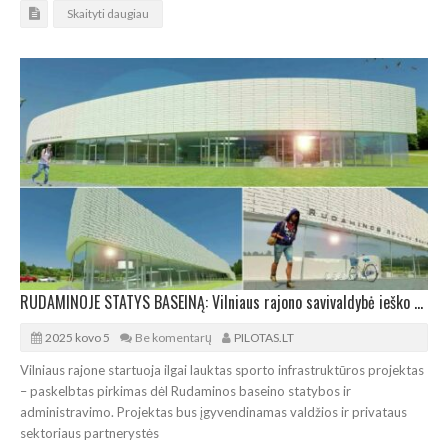
Skaityti daugiau
RUDAMINOJE STATYS BASEINĄ: Vilniaus rajono savivaldybė ieško privataus partnerio
2025 kovo 5
Be komentarų
PILOTAS.LT
Vilniaus rajone startuoja ilgai lauktas sporto infrastruktūros projektas
– paskelbtas pirkimas dėl Rudaminos baseino statybos ir
administravimo. Projektas bus įgyvendinamas valdžios ir privataus
sektoriaus partnerystės