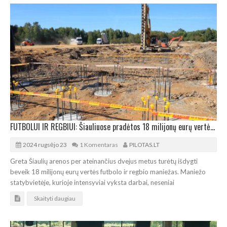
FUTBOLUI IR REGBIUI: Šiauliuose pradėtos 18 milijonų eurų vertės maniežo statybos
2024 rugsėjo 23
1 Komentaras
PILOTAS.LT
Greta Šiaulių arenos per ateinančius dvejus metus turėtų išdygti
beveik 18 milijonų eurų vertės futbolo ir regbio maniežas. Maniežo
statybvietėje, kurioje intensyviai vyksta darbai, neseniai
Skaityti daugiau