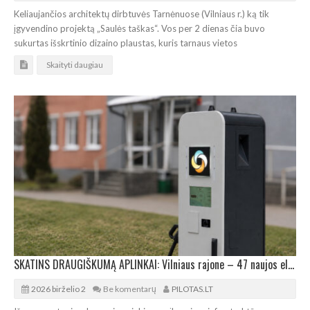
Keliaujančios architektų dirbtuvės Tarnėnuose (Vilniaus r.) ką tik
įgyvendino projektą „Saulės taškas“. Vos per 2 dienas čia buvo
sukurtas išskrtinio dizaino plaustas, kuris tarnaus vietos
Skaityti daugiau
SKATINS DRAUGIŠKUMĄ APLINKAI: Vilniaus rajone – 47 naujos elektromobilių įkrovimo prieigos
2026 birželio 2
Be komentarų
PILOTAS.LT