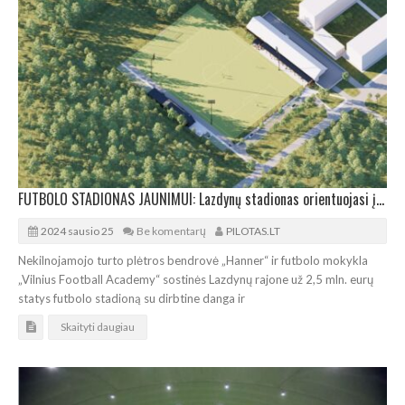
FUTBOLO STADIONAS JAUNIMUI: Lazdynų stadionas orientuojasi į tarptautinius standartus
2024 sausio 25
Be komentarų
PILOTAS.LT
Nekilnojamojo turto plėtros bendrovė „Hanner“ ir futbolo mokykla
„Vilnius Football Academy“ sostinės Lazdynų rajone už 2,5 mln. eurų
statys futbolo stadioną su dirbtine danga ir
Skaityti daugiau