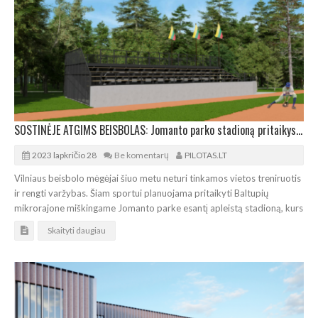
SOSTINĖJE ATGIMS BEISBOLAS: Jomanto parko stadioną pritaikys tarptautinėms varžyboms
2023 lapkričio 28
Be komentarų
PILOTAS.LT
Vilniaus beisbolo mėgėjai šiuo metu neturi tinkamos vietos treniruotis
ir rengti varžybas. Šiam sportui planuojama pritaikyti Baltupių
mikrorajone miškingame Jomanto parke esantį apleistą stadioną, kurs
Skaityti daugiau