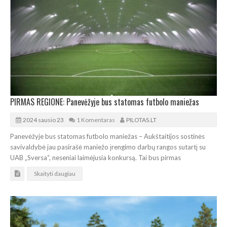
PIRMAS REGIONE: Panevėžyje bus statomas futbolo maniežas
2024 sausio 23
1 Komentaras
PILOTAS.LT
Panevėžyje bus statomas futbolo maniežas – Aukštaitijos sostinės
savivaldybė jau pasirašė maniežo įrengimo darbų rangos sutartį su
UAB „Sversa“, neseniai laimėjusia konkursą. Tai bus pirmas
Skaityti daugiau