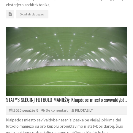
eksterjero architektoniką.
Skaityti daugiau
STATYS SLĖGINĮ FUTBOLO MANIEŽĄ: Klaipėdos miesto savivaldybė paskelbė viešąjį pirkimą
2025 gegužės 8
Be komentarų
PILOTAS.LT
Klaipėdos miesto savivaldybė neseniai paskelbė viešąjį pirkimą dėl
futbolo maniežo su oro kupolu projektavimo ir statybos darbų. Šiuo
metu laukiama potencialių rangovų pasiūlymų. Projektu bus