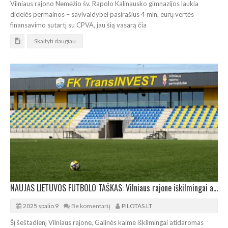
Vilniaus rajono Nemėžio šv. Rapolo Kalinausko gimnazijos laukia
didelės permainos – savivaldybei pasirašius 4 mln. eurų vertės
finansavimo sutartį su CPVA, jau šią vasarą čia
Skaityti daugiau
NAUJAS LIETUVOS FUTBOLO TAŠKAS: Vilniaus rajone iškilmingai atidaromas 1.500 vietų stadionas
2025 spalio 9
Be komentarų
PILOTAS.LT
Šį šeštadienį Vilniaus rajone, Galinės kaime iškilmingai atidaromas