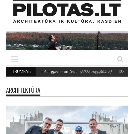
maniežas įgavo kontūrus
TRUMPAI :
(2026 rugpjūčio 6)
IŠSAUGOS URBANISTINĮ CHARA
ARCHITEKTŪRA