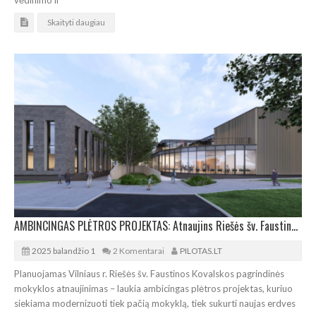
vėdinimo ir
Skaityti daugiau
AMBINCINGAS PLĖTROS PROJEKTAS: Atnaujins Riešės šv. Faustinos Kovalskos pagrindinę mokyklą
2025 balandžio 1
2 Komentarai
PILOTAS.LT
Planuojamas Vilniaus r. Riešės šv. Faustinos Kovalskos pagrindinės
mokyklos atnaujinimas – laukia ambicingas plėtros projektas, kuriuo
siekiama modernizuoti tiek pačią mokyklą, tiek sukurti naujas erdves