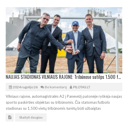
NAUJAS STADIONAS VILNIAUS RAJONE: Tribūnose sutilps 1.500 futbolo žiūrovų
2024 rugsėjo 26
Be komentarų
PILOTAS.LT
Vilniaus rajone, automagistralės A2 į Panevėžį pašonėje ryškėja naujas
sporto paskirties objektas su tribūnomis. Čia statomas futbolo
stadionas su 1.500 vietų tribūnomis turėtų būti užbaigtas
Skaityti daugiau