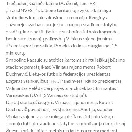
Trečiadienį Galinės kaime (Avižienių sen.) FK
„TransINVEST“ stadiono teritorijoje vyko iškilminga
simbolinės kapsulės įkasimo ceremonija. Renginys
pažymėjo svarbaus projekto – naujojo stadiono statybų
pradžią, kuris ne tik išplės ir sustiprins futbolo komandą,
bet ir suteiks naujų galimybių Vilniaus rajono jaunimui
užsiimti sportine veikla. Projekto kaina – daugiau nei 1,5
mln. eurų.
Simbolinę kapsulę su ateities kartoms skirtu laišku į būsimo
stadiono pamatą įkasė Vilniaus rajono meras Robert
Duchnevič, Lietuvos futbolo federacijos prezidentas
Edgaras Stankevičius, FK „TransInvest“ klubo prezidentas
Vidmantas Pelėda bei projekto architektas Skirmantas
Varnauskas (UAB „S.Varnausko studija“).
Darbų startu džiaugęsis Vilniaus rajono meras Robert
Duchnevič pavadino šį įvykį istoriniu. Anot jo, šiandien
Vilniaus rajone yra sėkmingai plečiama futbolo šaka, o
pirmojo futbolo stadiono statybos simbolizuoja dar didesnį
žingsnį į priekį: kitais metais čia jau bus įrengta moderni