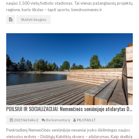
naujas 1.500 vietų futbolo stadionas. Tai vienas pažangiausių projektų
regione, kurio tikslas – tapti sporto, bendruomenės ir
Skaityti daugiau
POILSIUI IR SOCIALIZACIJAI: Nemenčinės seniūnijoje atidarytas Didžiųjų Kabiškių skveras
2025 birželio 2
Be komentarų
PILOTAS.LT
Penktadienį Nemenčinės seniūnijoje neseniai įvyko iškilmingas naujos
viešosios erdvės – Didžiųjų Kabiškių skvero – atidarymas. Kaip skelbia