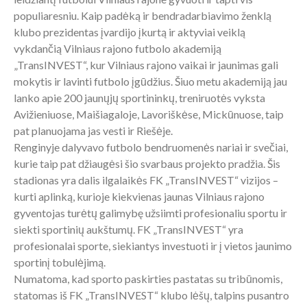
populiaresniu. Kaip padėką ir bendradarbiavimo ženklą
klubo prezidentas įvardijo įkurtą ir aktyviai veiklą
vykdančią Vilniaus rajono futbolo akademiją
„TransINVEST“, kur Vilniaus rajono vaikai ir jaunimas gali
mokytis ir lavinti futbolo įgūdžius. Šiuo metu akademiją jau
lanko apie 200 jaunųjų sportininkų, treniruotės vyksta
Avižieniuose, Maišiagaloje, Lavoriškėse, Mickūnuose, taip
pat planuojama jas vesti ir Riešėje.
Renginyje dalyvavo futbolo bendruomenės nariai ir svečiai,
kurie taip pat džiaugėsi šio svarbaus projekto pradžia. Šis
stadionas yra dalis ilgalaikės FK „TransINVEST“ vizijos –
kurti aplinką, kurioje kiekvienas jaunas Vilniaus rajono
gyventojas turėtų galimybę užsiimti profesionaliu sportu ir
siekti sportinių aukštumų. FK „TransINVEST“ yra
profesionalai sporte, siekiantys investuoti ir į vietos jaunimo
sportinį tobulėjimą.
Numatoma, kad sporto paskirties pastatas su tribūnomis,
statomas iš FK „TransINVEST“ klubo lėšų, talpins pusantro