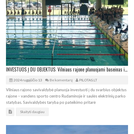
INVESTUOS Į DU OBJEKTUS: Vilniaus rajone planuojami baseinas ir saulės elektrinių parkas
2024 rugpjūčio 13
Be komentarų
PILOTAS.LT
Vilniaus rajono savivaldybė planuoja investuoti į du svarbius objektus
rajone – vandens sporto centro Rudaminoje ir saulės elektrinių parko
statybas. Savivaldybės taryba po pateikimo pritarė
Skaityti daugiau