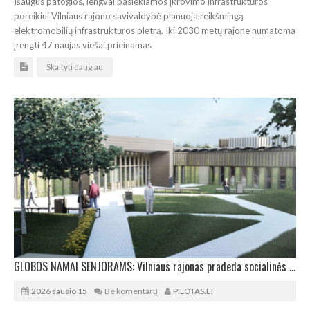
Išaugus patogios, lengvai pasiekiamos įkrovimo infrastruktūros
poreikiui Vilniaus rajono savivaldybė planuoja reikšmingą
elektromobilių infrastruktūros plėtrą. Iki 2030 metų rajone numatoma
įrengti 47 naujas viešai prieinamas
Skaityti daugiau
GLOBOS NAMAI SENJORAMS: Vilniaus rajonas pradeda socialinės infrastruktūros projektą
2026 sausio 15
Be komentarų
PILOTAS.LT