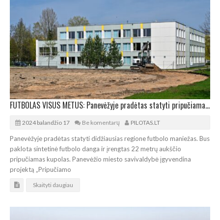
FUTBOLAS VISUS METUS: Panevėžyje pradėtas statyti pripučiamas futbolo maniežas
2024 balandžio 17
Be komentarų
PILOTAS.LT
Panevėžyje pradėtas statyti didžiausias regione futbolo maniežas. Bus
paklota sintetinė futbolo danga ir įrengtas 22 metrų aukščio
pripučiamas kupolas. Panevėžio miesto savivaldybė įgyvendina
projektą „Pripučiamo
Skaityti daugiau