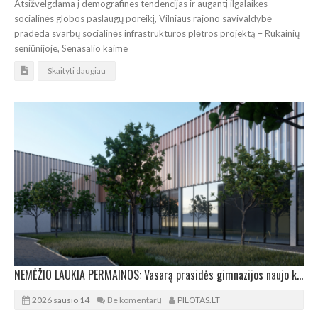
Atsižvelgdama į demografines tendencijas ir augantį ilgalaikės
socialinės globos paslaugų poreikį, Vilniaus rajono savivaldybė
pradeda svarbų socialinės infrastruktūros plėtros projektą – Rukainių
seniūnijoje, Senasalio kaime
Skaityti daugiau
NEMĖŽIO LAUKIA PERMAINOS: Vasarą prasidės gimnazijos naujo korpuso statybos
2026 sausio 14
Be komentarų
PILOTAS.LT