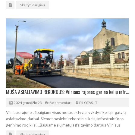
Skaityti daugiau
MUŠA ASFALTAVIMO REKORDUS: Vilniaus rajonas gerina kelių infrastruktūros rodiklius
2024 gruodžio 23
Be komentarų
PILOTAS.LT
Vilniaus rajone užbaigiami visus metus aktyviai vykdyti kelių ir gatvių
asfaltavimo darbai. Šiemet pasiekti rekordiniai kelių infrastruktūros
gerinimo rodikliai. „Baigiame šių metų asfaltavimo darbus Vilniaus
Skaityti daugiau