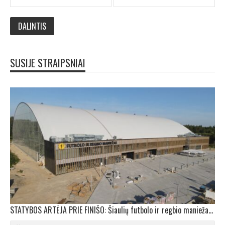
SUSIJE STRAIPSNIAI
STATYBOS ARTĖJA PRIE FINIŠO: Šiaulių futbolo ir regbio maniežas įgavo kontūrus