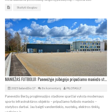
Skaityti daugiau
MANIEŽAS FUTBOLUI: Panevėžyje įsibėgėjo pripučiamo maniežo statybos
2025 balandžio 17
Be komentarų
PILOTAS.LT
Panevėžio Beržų progimnazijos stadione sparčiai vyksta modernaus
sporto infrastruktūros objekto – pripučiamo futbolo maniežo –
statybos darbai. Jau baigti vandentiekio, nuotekų, elektros tinklų,