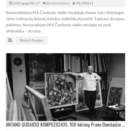
2025 gegužės 27
Be komentarų
PILOTAS.LT
Nacionaliniame M.K.Čiurlionio dailės muziejuje, Kaune vyks iškilmingas
vieno ryškiausių lietuvių išeivijos dailininkų Kęstučio Zapkaus dovanos
įteikimas. Nacionaliniam M.K.Čiurlionio dailės muziejui tai ypač
simboliška – dovana
Skaityti daugiau
ANTANO GUDAIČIO KOMPOZICIJOS: 100 kūrinių Prano Domšaičio galerijoje