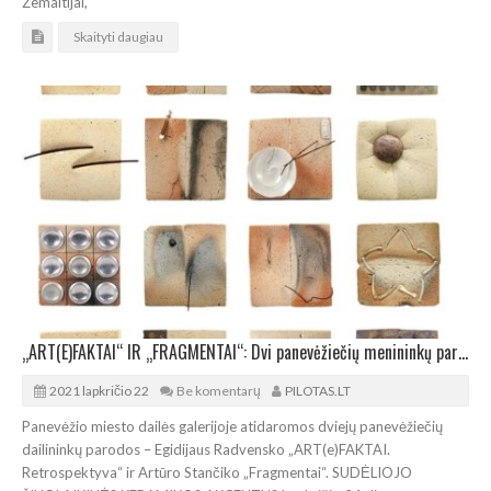
Žemaitijai,
Skaityti daugiau
„ART(E)FAKTAI“ IR „FRAGMENTAI“: Dvi panevėžiečių menininkų parodos
2021 lapkričio 22
Be komentarų
PILOTAS.LT
Panevėžio miesto dailės galerijoje atidaromos dviejų panevėžiečių
dailininkų parodos – Egidijaus Radvensko „ART(e)FAKTAI.
Retrospektyva“ ir Artūro Stančiko „Fragmentai“. SUDĖLIOJO