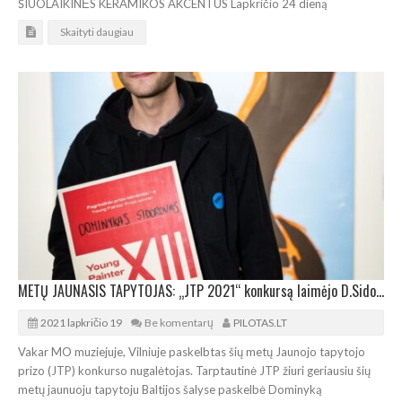
ŠIUOLAIKINĖS KERAMIKOS AKCENTUS Lapkričio 24 dieną
Skaityti daugiau
METŲ JAUNASIS TAPYTOJAS: „JTP 2021“ konkursą laimėjo D.Sidorovas
2021 lapkričio 19
Be komentarų
PILOTAS.LT
Vakar MO muziejuje, Vilniuje paskelbtas šių metų Jaunojo tapytojo
prizo (JTP) konkurso nugalėtojas. Tarptautinė JTP žiuri geriausiu šių
metų jaunuoju tapytoju Baltijos šalyse paskelbė Dominyką