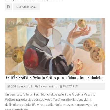
Skaityti daugiau
ERDVĖS SPALVOS: Vytauto Poškos paroda Vilnius Tech Bibliotekos galerijoje
2021 gruodžio 9
Be komentarų
PILOTAS.LT
Universiteto Vilnius Tech bibliotekos galerijoje A veikia Vytauto
Poškos paroda „Erdvės spalvos“. Tarsi voratinkliais suvejami
dailininko potėpiai čia virpa, atsikartoja, mezgasi tarpusavyje lyg
natos, muzikinio