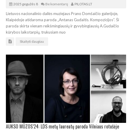
2025 gegužės 8
Be komentarų
PILOTAS.LT
Lietuvos nacionalinio dailės muziejaus Prano Domšaičio galerijoje,
Klaipėdoje atidaroma paroda „Antanas Gudaitis. Kompozicijos“. Ši
paroda skirta vienam reikšmingiausių ir gyvybingiausių A.Gudaičio
kūrybos laikotarpių, trukusiam nuo
Skaityti daugiau
AUKSO MŪZOS’24: LDS metų laureatų paroda Vilniaus rotušėje