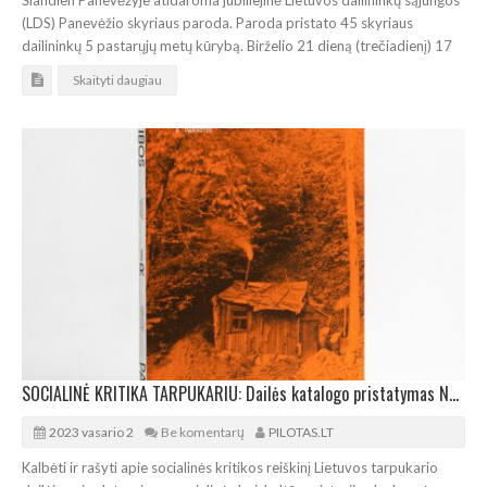
Šiandien Panevėžyje atidaroma jubiliejinė Lietuvos dailininkų sąjungos
(LDS) Panevėžio skyriaus paroda. Paroda pristato 45 skyriaus
dailininkų 5 pastarųjų metų kūrybą. Birželio 21 dieną (trečiadienį) 17
Skaityti daugiau
SOCIALINĖ KRITIKA TARPUKARIU: Dailės katalogo pristatymas Nacionalinėje dailės galerijoje
2023 vasario 2
Be komentarų
PILOTAS.LT
Kalbėti ir rašyti apie socialinės kritikos reiškinį Lietuvos tarpukario