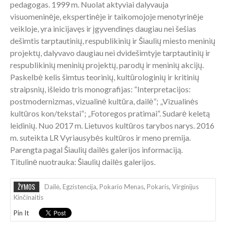
pedagogas. 1999 m. Nuolat aktyviai dalyvauja
visuomeninėje, ekspertinėje ir taikomojoje menotyrinėje
veikloje, yra inicijavęs ir įgyvendinęs daugiau nei šešias
dešimtis tarptautinių, respublikinių ir Šiaulių miesto meninių
projektų, dalyvavo daugiau nei dvidešimtyje tarptautinių ir
respublikinių meninių projektų, parodų ir meninių akcijų.
Paskelbė kelis šimtus teorinių, kultūrologinių ir kritinių
straipsnių, išleido tris monografijas: “Interpretacijos:
postmodernizmas, vizualinė kultūra, dailė”; „Vizualinės
kultūros kon/tekstai“; „Fotoregos pratimai“. Sudarė keletą
leidinių. Nuo 2017 m. Lietuvos kultūros tarybos narys. 2016
m. suteikta LR Vyriausybės kultūros ir meno premija.
Parengta pagal Šiaulių dailės galerijos informaciją.
Titulinė nuotrauka: Šiaulių dailės galerijos.
ŽYMOS
Dailė
,
Egzistencija
,
Pokario Menas
,
Pokaris
,
Virginijus
Kinčinaitis
Pin It