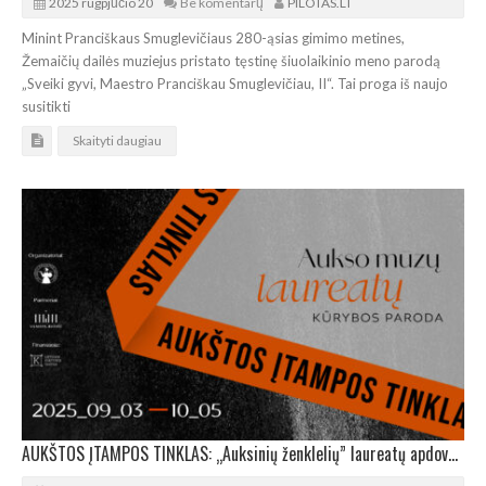
2025 rugpjūčio 20
Be komentarų
PILOTAS.LT
Minint Pranciškaus Smuglevičiaus 280-ąsias gimimo metines,
Žemaičių dailės muziejus pristato tęstinę šiuolaikinio meno parodą
„Sveiki gyvi, Maestro Pranciškau Smuglevičiau, II“. Tai proga iš naujo
susitikti
Skaityti daugiau
AUKŠTOS ĮTAMPOS TINKLAS: „Auksinių ženklelių” laureatų apdovanojimas ir paroda Vilniaus rotušėje