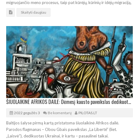
migruojančio meno procesus, taip pat kūrėjų, kūrinių ir idėjų migraciją,
Skaityti daugiau
ŠIUOLAIKINĖ AFRIKOS DAILĖ: Dėmesį kausto paveikslas dedikuotas Ukrainos kovai
2022 gegužės 3
Be komentarų
PILOTAS.LT
Baltijos šalyse pirmą kartą pristatoma šiuolaikinė Afrikos dailė.
Parodos flagmanas – Obou Gbais paveikslas „La Liberté“ (liet.
„Laisvė“), dedikuotas Ukrainai, ir kartu – pasaulinei taikai.