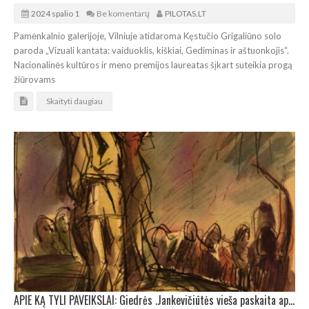
2024 spalio 1
Be komentarų
PILOTAS.LT
Pamėnkalnio galerijoje, Vilniuje atidaroma Kęstučio Grigaliūno solo
paroda „Vizuali kantata: vaiduoklis, kiškiai, Gediminas ir aštuonkojis“.
Nacionalinės kultūros ir meno premijos laureatas šįkart suteikia progą
žiūrovams
Skaityti daugiau
APIE KĄ TYLI PAVEIKSLAI: Giedrės .Jankevičiūtės vieša paskaita apie karo meto Lietuvos dailę