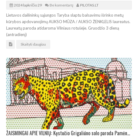
2024 lapkričio 29
Be komentarų
PILOTAS.LT
Lietuvos dailininkų sąjungos Taryba slaptu balsavimu išrinko metų
kūrybos apdovanojimų AUKSO MŪZA / AUKSO ŽENKLELIS laureatus.
Laureatų paroda atidaroma Vilniaus rotušėje. Gruodžio 3 dieną
(antradienį)
Skaityti daugiau
ŽAISMINGAI APIE VILNIŲ: Kęstučio Grigaliūno solo paroda Pamėnkalnio galerijoje