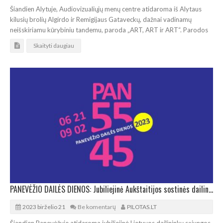
Šiandien Alytuje, Audiovizualiųjų menų centre atidaroma iš Alytaus
kilusių brolių Algirdo ir Remigijaus Gataveckų, dažnai vadinamų
neišskiriamu kūrybiniu tandemu, paroda „ART, ART ir ART“. Parodos
Skaityti daugiau
PANEVĖŽIO DAILĖS DIENOS: Jubiliejinė Aukštaitijos sostinės dailininkų paroda PAN 55-45
2023 birželio 21
Be komentarų
PILOTAS.LT