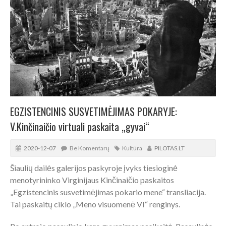
EGZISTENCINIS SUSVETIMĖJIMAS POKARYJE:
V.Kinčinaičio virtuali paskaita „gyvai“
2020-12-07
Be Komentarų
Kultūra
PILOTAS.LT
Šiaulių dailės galerijos paskyroje įvyks tiesioginė
menotyrininko Virginijaus Kinčinaičio paskaitos
„Egzistencinis susvetimėjimas pokario mene“ transliacija.
Tai paskaitų ciklo „Meno visuomenė VI“ renginys.