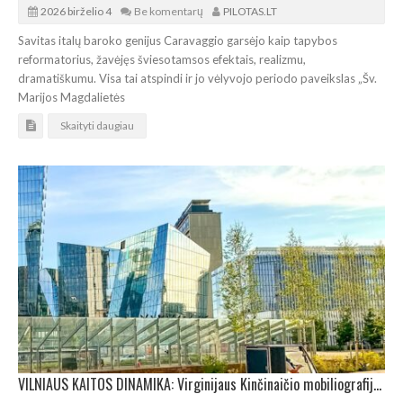
2026 birželio 4
Be komentarų
PILOTAS.LT
Savitas italų baroko genijus Caravaggio garsėjo kaip tapybos
reformatorius, žavėjęs šviesotamsos efektais, realizmu,
dramatiškumu. Visa tai atspindi ir jo vėlyvojo periodo paveikslas „Šv.
Marijos Magdalietės
Skaityti daugiau
VILNIAUS KAITOS DINAMIKA: Virginijaus Kinčinaičio mobiliografijos paroda „Somnia Urbana“