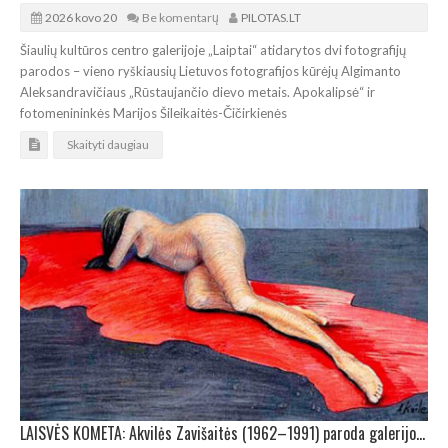
2026 kovo 20
Be komentarų
PILOTAS.LT
Šiaulių kultūros centro galerijoje „Laiptai“ atidarytos dvi fotografijų
parodos – vieno ryškiausių Lietuvos fotografijos kūrėjų Algimanto
Aleksandravičiaus „Rūstaujančio dievo metais. Apokalipsė“ ir
fotomenininkės Marijos Šileikaitės-Čičirkienės
Skaityti daugiau
LAISVĖS KOMETA: Akvilės Zavišaitės (1962–1991) paroda galerijoje „Kunskamera“