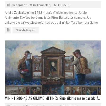
2025 spalio 8
Be komentarų
PILOTAS.LT
Akvilė Zavišaitė gimė 1962 metais Vilniuje architekto Jurgio
Algimanto Zavišos bei žurnalistės Ritos Baltušytės šeimoje. Jau
ankstyvoje vaikystėje žinojo, kad bus dailininkė. Tarsi kometa šiame
Skaityti daugiau
MININT 280-ĄSIAS GIMIMO METINES: Šiuolaikinio meno paroda Žemaičių dailės muziejuje