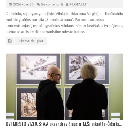
2026 kovo 25
Be komentarų
PILOTAS.LT
Dailininkų sąjungos galerijoje, Vilniuje atidaroma Virginijaus Kinčinaičio
mobiliografijos paroda „Somnia Urbana“. Parodos autorius
koncentruojasi į mobiliografinius Vilniaus miesto landšafto tyrinėjimus,
kuriuose atsiskleidžia urbanistinė miesto kaitos
Skaityti daugiau
DVI MIESTO VIZIJOS: A.Aleksandravičiaus ir M.Šileikaitės-Čičirkienės fotoparodos Šiauliuose