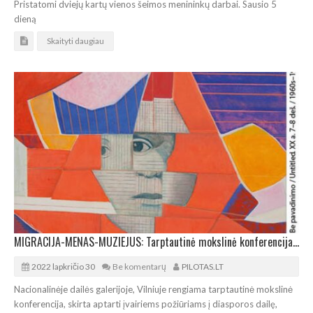
Pristatomi dviejų kartų vienos šeimos menininkų darbai. Sausio 5
dieną
Skaityti daugiau
MIGRACIJA-MENAS-MUZIEJUS: Tarptautinė mokslinė konferencija Vilniuje
2022 lapkričio 30
Be komentarų
PILOTAS.LT
Nacionalinėje dailės galerijoje, Vilniuje rengiama tarptautinė mokslinė
konferencija, skirta aptarti įvairiems požiūriams į diasporos dailę,