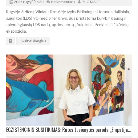
2025 rugpjūčio 20
Be komentarų
PILOTAS.LT
Rugsėjo 3 dieną Vilniaus Rotušėje įvyks iškilmingas Lietuvos dailininkų
sąjungos (LDS) 90-mečio renginys. Bus pristatoma kūrybingiausių ir
talentingiausių LDS narių, apdovanotų „Auksiniais ženkleliais“, kūrinių
ekspozicija.
Skaityti daugiau
EGZISTENCINIS SUSITIKIMAS: Rūtos Jusionytės paroda „Empatija“ gimtojoje Klaipėdoje