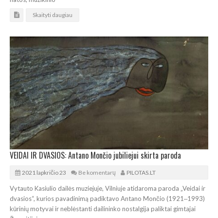
Skaityti daugiau
VEIDAI IR DVASIOS: Antano Mončio jubiliejui skirta paroda
2021 lapkričio 23
Be komentarų
PILOTAS.LT
Vytauto Kasiulio dailės muziejuje, Vilniuje atidaroma paroda „Veidai ir
dvasios“, kurios pavadinimą padiktavo Antano Mončio (1921‒1993)
kūrinių motyvai ir neblėstanti dailininko nostalgija paliktai gimtajai