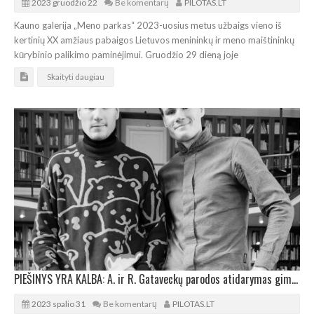
2023 gruodžio 22
Be komentarų
PILOTAS.LT
Kauno galerija „Meno parkas“ 2023-uosius metus užbaigs vieno iš
kertinių XX amžiaus pabaigos Lietuvos menininkų ir meno maištininkų
kūrybinio palikimo paminėjimui. Gruodžio 29 dieną joje
Skaityti daugiau
PIEŠINYS YRA KALBA: A. ir R. Gataveckų parodos atidarymas gimtajame Alytuje
2023 spalio 31
Be komentarų
PILOTAS.LT