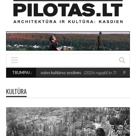
mažosios kultūros sostinės
TRUMPAI :
(2026 rugpjūčio 7)
PUSIAUSVYROS AKTAS SAN
KULTŪRA