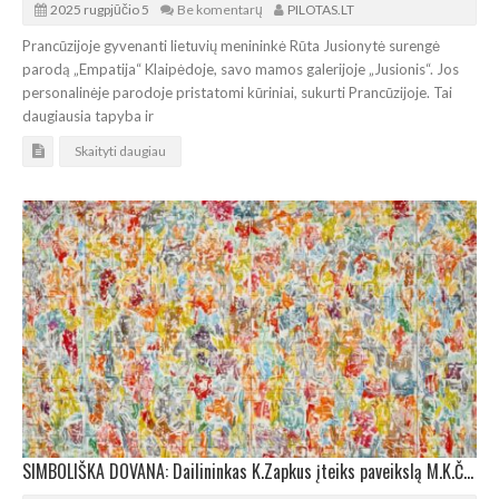
2025 rugpjūčio 5
Be komentarų
PILOTAS.LT
Prancūzijoje gyvenanti lietuvių menininkė Rūta Jusionytė surengė
parodą „Empatija“ Klaipėdoje, savo mamos galerijoje „Jusionis“. Jos
personalinėje parodoje pristatomi kūriniai, sukurti Prancūzijoje. Tai
daugiausia tapyba ir
Skaityti daugiau
SIMBOLIŠKA DOVANA: Dailininkas K.Zapkus įteiks paveikslą M.K.Čiurlionio dailės muziejui