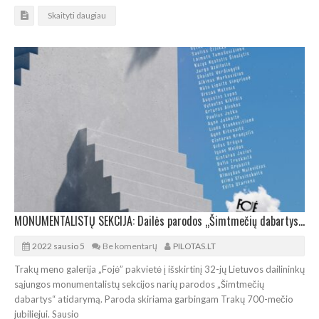
Skaityti daugiau
MONUMENTALISTŲ SEKCIJA: Dailės parodos „Šimtmečių dabartys“ atidarymas Trakuose
2022 sausio 5
Be komentarų
PILOTAS.LT
Trakų meno galerija „Fojė” pakvietė į išskirtinį 32-jų Lietuvos dailininkų
sąjungos monumentalistų sekcijos narių parodos „Šimtmečių
dabartys“ atidarymą. Paroda skiriama garbingam Trakų 700-mečio
jubiliejui. Sausio