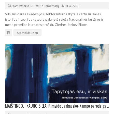
2024 vasario 26
Be komentarų
PILOTAS.LT
Vilniaus dailės akademijos Doktorantūros skyrius kartu su Dailės
istorijos ir teorijos katedra pakvietė į viešą Nacionalinės kultūros ir
meno premijos laureatės prof. dr. Giedrės Jankevičiūtės
Skaityti daugiau
MAIŠTINGOJI KAUNO SIELA: Rimvido Jankausko-Kampo paroda galerijoje „Meno parkas“