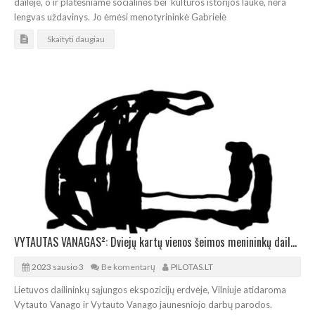
dailėje, o ir platesniame socialinės bei kultūros istorijos lauke, nėra
lengvas uždavinys. Jo ėmėsi menotyrininkė Gabrielė
Skaityti daugiau
VYTAUTAS VANAGAS²: Dviejų kartų vienos šeimos menininkų dailės paroda
2023 sausio 3
Be komentarų
PILOTAS.LT
Lietuvos dailininkų sąjungos ekspozicijų erdvėje, Vilniuje atidaroma
Vytauto Vanago ir Vytauto Vanago jaunesniojo darbų parodos.