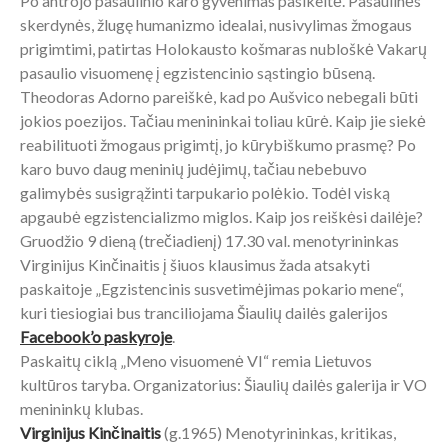
Po antrojo pasaulinio karo gyvenimas pasikeitė. Pasaulinės
skerdynės, žlugę humanizmo idealai, nusivylimas žmogaus
prigimtimi, patirtas Holokausto košmaras nubloškė Vakarų
pasaulio visuomenę į egzistencinio sąstingio būseną.
Theodoras Adorno pareiškė, kad po Aušvico nebegali būti
jokios poezijos. Tačiau menininkai toliau kūrė. Kaip jie siekė
reabilituoti žmogaus prigimtį, jo kūrybiškumo prasmę? Po
karo buvo daug meninių judėjimų, tačiau nebebuvo
galimybės susigrąžinti tarpukario polėkio. Todėl viską
apgaubė egzistencializmo miglos. Kaip jos reiškėsi dailėje?
Gruodžio 9 dieną (trečiadienį) 17.30 val. menotyrininkas
Virginijus Kinčinaitis į šiuos klausimus žada atsakyti
paskaitoje „Egzistencinis susvetimėjimas pokario mene“,
kuri tiesiogiai bus tranciliojama Šiaulių dailės galerijos
Facebook’o paskyroje
.
Paskaitų ciklą „Meno visuomenė VI“ remia Lietuvos
kultūros taryba. Organizatorius: Šiaulių dailės galerija ir VO
menininkų klubas.
Virginijus Kinčinaitis
(g.1965) Menotyrininkas, kritikas,