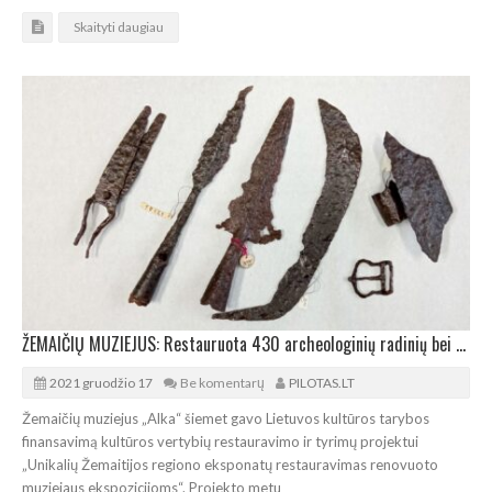
Skaityti daugiau
ŽEMAIČIŲ MUZIEJUS: Restauruota 430 archeologinių radinių bei 7 paveikslai
2021 gruodžio 17
Be komentarų
PILOTAS.LT
Žemaičių muziejus „Alka“ šiemet gavo Lietuvos kultūros tarybos
finansavimą kultūros vertybių restauravimo ir tyrimų projektui
„Unikalių Žemaitijos regiono eksponatų restauravimas renovuoto
muziejaus ekspozicijoms“. Projekto metu