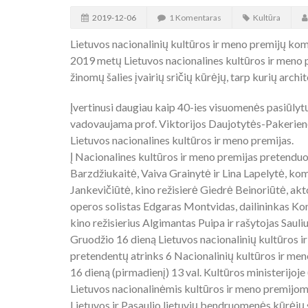
2019-12-06
1 Komentaras
Kultūra
Lietuvos nacionalinių kultūros ir meno premijų kom
2019 metų Lietuvos nacionalines kultūros ir meno p
žinomų šalies įvairių sričių kūrėjų, tarp kurių archi
Įvertinusi daugiau kaip 40-ies visuomenės pasiūlytų
vadovaujama prof. Viktorijos Daujotytės-Pakerienė
Lietuvos nacionalines kultūros ir meno premijas.
Į Nacionalines kultūros ir meno premijas pretenduo
Barzdžiukaitė, Vaiva Grainytė ir Lina Lapelytė, k
Jankevičiūtė, kino režisierė Giedrė Beinoriūtė, ak
operos solistas Edgaras Montvidas, dailininkas Ko
kino režisierius Algimantas Puipa ir rašytojas Sauliu
Gruodžio 16 dieną Lietuvos nacionalinių kultūros 
pretendentų atrinks 6 Nacionalinių kultūros ir me
16 dieną (pirmadienį) 13 val. Kultūros ministerijoj
Lietuvos nacionalinėmis kultūros ir meno premijomis
Lietuvos ir Pasaulio lietuvių bendruomenės kūrėjų s