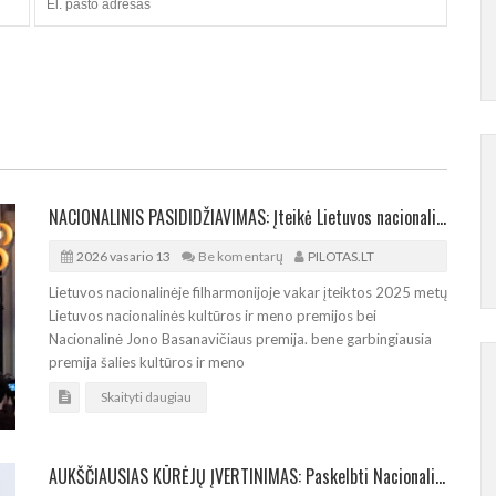
NACIONALINIS PASIDIDŽIAVIMAS: Įteikė Lietuvos nacionalines kultūros ir meno premijas
2026 vasario 13
Be komentarų
PILOTAS.LT
Lietuvos nacionalinėje filharmonijoje vakar įteiktos 2025 metų
Lietuvos nacionalinės kultūros ir meno premijos bei
Nacionalinė Jono Basanavičiaus premija. bene garbingiausia
premija šalies kultūros ir meno
Skaityti daugiau
AUKŠČIAUSIAS KŪRĖJŲ ĮVERTINIMAS: Paskelbti Nacionalinės kultūros ir meno premijos laureatai