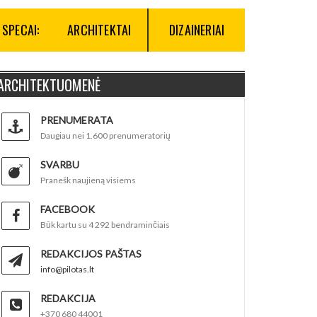
SPECAI:
ARCHITEKTAI
DIZAINERIAI
ARCHITEKTUOMENĖ
PRENUMERATA
Daugiau nei 1.600 prenumeratorių
SVARBU
Pranešk naujieną visiems
FACEBOOK
Būk kartu su 4 292 bendraminčiais
REDAKCIJOS PAŠTAS
info@pilotas.lt
REDAKCIJA
+370 680 44001