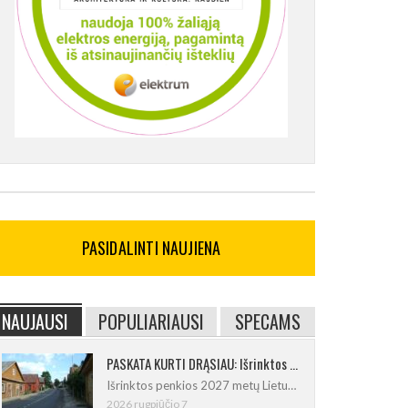
PASIDALINTI NAUJIENA
NAUJAUSI
POPULIARIAUSI
SPECAMS
PASKATA KURTI DRĄSIAU: Išrinktos 2027-ųjų Lietuvos mažosios kultūros sostinės
Išrinktos penkios 2027 metų Lietuvos
2026 rugpjūčio 7