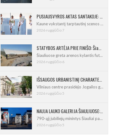
PUSIAUSVYROS AKTAS SANTAKOJE: „ConTempo 2026“ uždarys sudėtingas pasirodymas 8 m aukštyje
Kaune vykstantį tarptautinį scenos menų
2026 rugpjūčio 7
STATYBOS ARTĖJA PRIE FINIŠO: Šiaulių futbolo ir regbio maniežas įgavo kontūrus
Šiauliuose greta arenos kylantis futbolo
2026 rugpjūčio 6
IŠSAUGOS URBANISTINĮ CHARAKTERĮ: Vilniuje pradėtas Jogailos gatvės remontas
Vilniaus centre prasidėjo Jogailos gatvės
2026 rugpjūčio 5
NAUJA LAUKO GALERIJA ŠIAULIUOSE: Pirmoje ekspozicijoje – Eduardo Juchnevičiaus kūryba
790-ąjį jubiliejų minintys Šiauliai pasipildo
2026 rugpjūčio 5