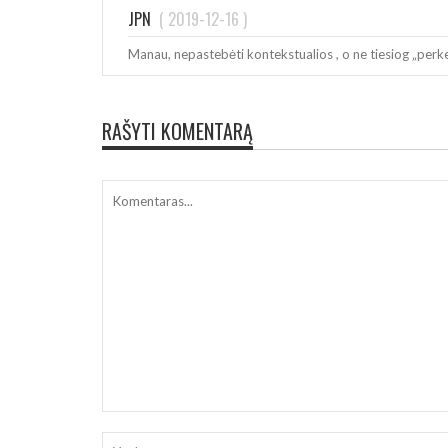
JPN
(
2019-12-16
)
Manau, nepastebėti kontekstualios , o ne tiesiog „perkel
RAŠYTI KOMENTARĄ