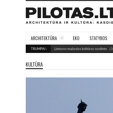
ARCHITEKTŪRA
EKO
STATYBOS
U: Išrinktos 2027-ųjų Lietuvos mažosios kultūros sostinės
TRUMPAI :
(2026 rugpjūči
KULTŪRA