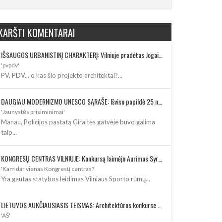
KARŠTI KOMENTARAI
IŠSAUGOS URBANISTINĮ CHARAKTERĮ: Vilniuje pradėtas Jogailos gatvės remontas
'pvpdv'
PV, PDV... o kas šio projekto architektai?...
DAUGIAU MODERNIZMO UNESCO SĄRAŠE: Išviso papildė 25 nauji paveldo objektai
'Jaunystės prisiminimai'
Manau, Policijos pastatą Giraitės gatvėje buvo galima
taip...
KONGRESŲ CENTRAS VILNIUJE: Konkursą laimėjo Aurimas Syrusas su „IMPLMNT architects“
'Kam dar vienas Kongresų centras?'
Yra gautas statybos leidimas Vilniaus Sporto rūmų...
LIETUVOS AUKČIAUSIASIS TEISMAS: Architektūros konkurse varžosi 8 rekonstrukcijos vizijos
'AŠ'