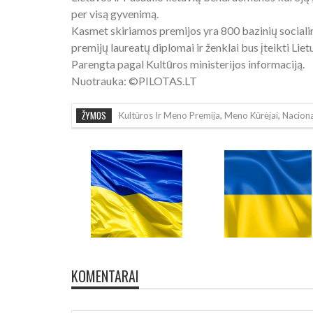
per visą gyvenimą.
Kasmet skiriamos premijos yra 800 bazinių socialin
premijų laureatų diplomai ir ženklai bus įteikti Li
Parengta pagal Kultūros ministerijos informaciją.
Nuotrauka: ©PILOTAS.LT
ŽYMOS
Kultūros Ir Meno Premija
,
Meno Kūrėjai
,
Naciona
KOMENTARAI