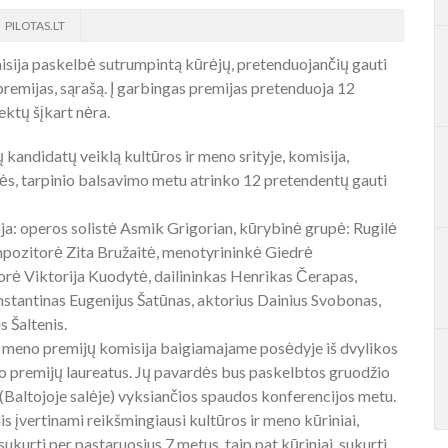
PILOTAS.LT
isija paskelbė sutrumpintą kūrėjų, pretenduojančių gauti
remijas, sąrašą. Į garbingas premijas pretenduoja 12
tektų šįkart nėra.
 kandidatų veiklą kultūros ir meno srityje, komisija,
s, tarpinio balsavimo metu atrinko 12 pretendentų gauti
ja: operos solistė Asmik Grigorian, kūrybinė grupė: Rugilė
ompozitorė Zita Bružaitė, menotyrininkė Giedrė
torė Viktorija Kuodytė, dailininkas Henrikas Čerapas,
nstantinas Eugenijus Šatūnas, aktorius Dainius Svobonas,
s Šaltenis.
ir meno premijų komisija baigiamajame posėdyje iš dvylikos
no premijų laureatus. Jų pavardės bus paskelbtos gruodžio
e (Baltojoje salėje) vyksiančios spaudos konferencijos metu.
 įvertinami reikšmingiausi kultūros ir meno kūriniai,
ukurti per pastaruosius 7 metus, taip pat kūriniai, sukurti