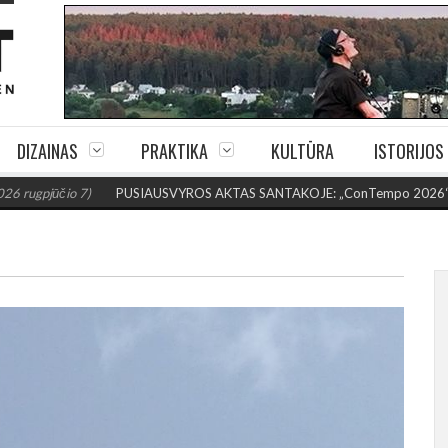
DIZAINAS
PRAKTIKA
KULTŪRA
ISTORIJOS
o 7)
PUSIAUSVYROS AKTAS SANTAKOJE: „ConTempo 2026“ uždarys sudė