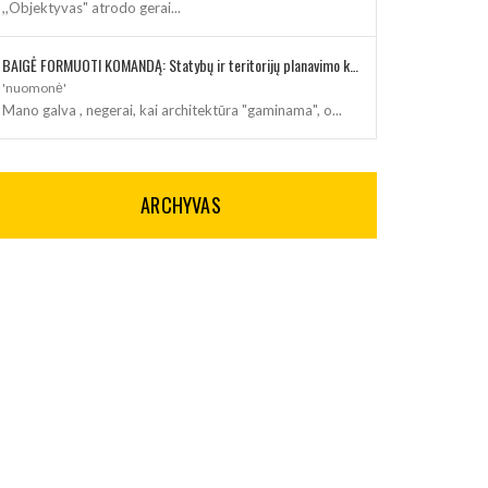
,,Objektyvas" atrodo gerai...
BAIGĖ FORMUOTI KOMANDĄ: Statybų ir teritorijų planavimo klausimus kuruos architektė
'nuomonė'
Mano galva , negerai, kai architektūra "gaminama", o...
ARCHYVAS