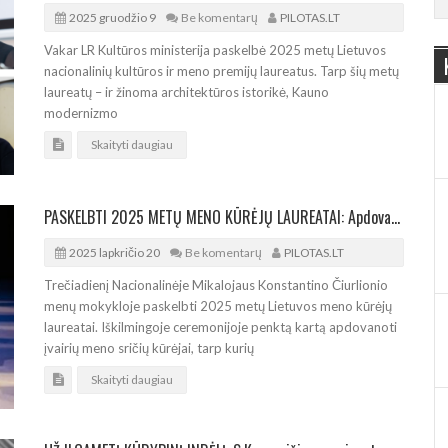
2025 gruodžio 9
Be komentarų
PILOTAS.LT
Vakar LR Kultūros ministerija paskelbė 2025 metų Lietuvos
nacionalinių kultūros ir meno premijų laureatus. Tarp šių metų
laureatų – ir žinoma architektūros istorikė, Kauno
modernizmo
Skaityti daugiau
PASKELBTI 2025 METŲ MENO KŪRĖJŲ LAUREATAI: Apdovanojo ir architektus
2025 lapkričio 20
Be komentarų
PILOTAS.LT
Trečiadienį Nacionalinėje Mikalojaus Konstantino Čiurlionio
menų mokykloje paskelbti 2025 metų Lietuvos meno kūrėjų
laureatai. Iškilmingoje ceremonijoje penktą kartą apdovanoti
įvairių meno sričių kūrėjai, tarp kurių
Skaityti daugiau