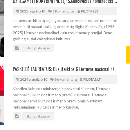
UŽ ILGAMETĮ KŪRYBINĮ INDĖLĮ: S.Kuncevičius nominuotas nacionalinei kultūros ir meno premijai
2025 rugsėjo 18
1 Komentaras
PILOTAS.LT
Lietuvos architektų sąjungos taryba neseniai nutarė nominuoti
neseniai šį pasaulį palikusį architektą Sigitą Kuncevičių (1958–
2025) Lietuvos nacionalinei kultūros ir meno premijai. Bene
garbingiausiai valstybinei kultūros
Skaityti daugiau
PASKELBĖ LAUREATUS: Bus įteiktos 6 Lietuvos nacionalinės kultūros ir meno premijos
2024 gruodžio 10
Be komentarų
PILOTAS.LT
Šiandien Kultūros ministerijoje paskelbti šių metų Lietuvos
nacionalinių kultūros ir meno premijų laureatai. Lietuvos
nacionalinėmis kultūros ir meno premijomis įvertinami
reikšmingiausi kultūros ir meno kūriniai,
Skaityti daugiau