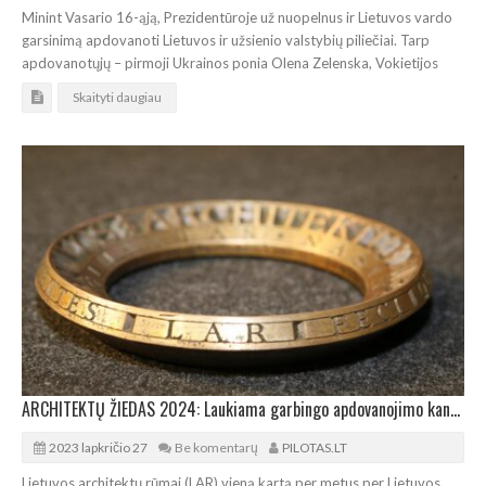
Minint Vasario 16-ąją, Prezidentūroje už nuopelnus ir Lietuvos vardo
garsinimą apdovanoti Lietuvos ir užsienio valstybių piliečiai. Tarp
apdovanotųjų – pirmoji Ukrainos ponia Olena Zelenska, Vokietijos
Skaityti daugiau
ARCHITEKTŲ ŽIEDAS 2024: Laukiama garbingo apdovanojimo kandidatūrų
2023 lapkričio 27
Be komentarų
PILOTAS.LT
Lietuvos architektų rūmai (LAR) vieną kartą per metus per Lietuvos