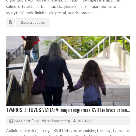
organizuoja Aplinkos ministerija, Vilniaus ir Tauragės merai, žinomi
šalies architektai, urbanistai, statybininkai, nekilnojamojo turto
vystytojai, mokslininkai, ekspertai, bendruomenių
Skaityti daugiau
TVARIOS LIETUVOS VIZIJA: Vilniuje rengiamas XVII Lietuvos urbanistinis forumas
2023 lapkričio 6
Be komentarų
PILOTAS.LT
Aplinkos ministerija rengia XVII Lietuvos urbanistinį forumą „Tvarumas