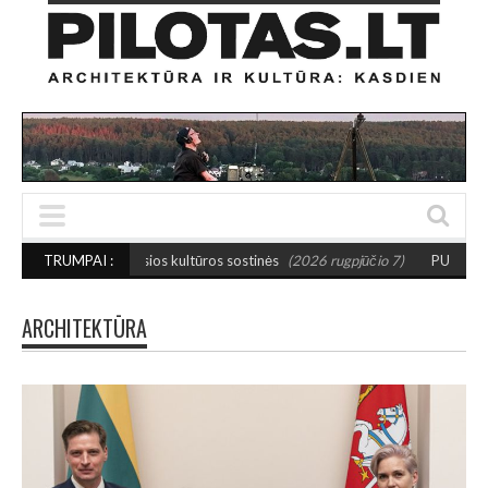
žosios kultūros sostinės
TRUMPAI :
(2026 rugpjūčio 7)
PUSIAUSVYROS AKTAS SANT
ARCHITEKTŪRA