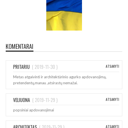
KOMENTARAI
PRITARIU
(
2019-11-30
)
ATSAKYTI
Metas atgaivinti ir architektūrinio agurko apdovanojimą,
pretendentų,manau ,atsirastų nemažai.
VELIUONA
(
2019-11-29
)
ATSAKYTI
popsiniai apdovanojimai
ARCHITEKTAS
(
2019-11-29
)
ATSAKYTI