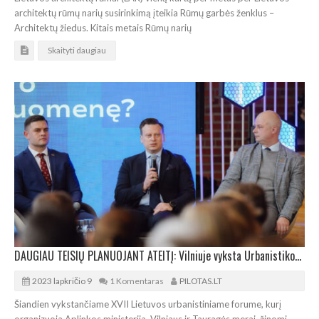
architektų rūmų narių susirinkimą įteikia Rūmų garbės ženklus –
Architektų žiedus. Kitais metais Rūmų narių
Skaityti daugiau
DAUGIAU TEISIŲ PLANUOJANT ATEITĮ: Vilniuje vyksta Urbanistikos forumas
2023 lapkričio 9
1 Komentaras
PILOTAS.LT
Šiandien vykstančiame XVII Lietuvos urbanistiniame forume, kurį