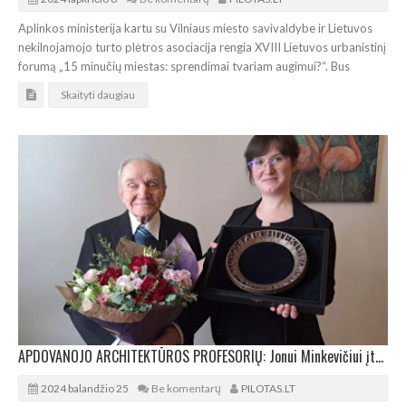
Aplinkos ministerija kartu su Vilniaus miesto savivaldybe ir Lietuvos
nekilnojamojo turto plėtros asociacija rengia XVIII Lietuvos urbanistinį
forumą „15 minučių miestas: sprendimai tvariam augimui?“. Bus
Skaityti daugiau
APDOVANOJO ARCHITEKTŪROS PROFESORIŲ: Jonui Minkevičiui įteiktas Architektų žiedas
2024 balandžio 25
Be komentarų
PILOTAS.LT