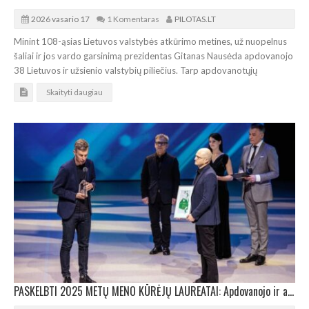
2026 vasario 17
1 Komentaras
PILOTAS.LT
Minint 108-ąsias Lietuvos valstybės atkūrimo metines, už nuopelnus
šaliai ir jos vardo garsinimą prezidentas Gitanas Nausėda apdovanojo
38 Lietuvos ir užsienio valstybių piliečius. Tarp apdovanotųjų
Skaityti daugiau
PASKELBTI 2025 METŲ MENO KŪRĖJŲ LAUREATAI: Apdovanojo ir architektus