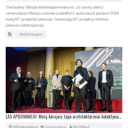
Trečiadienį Vilniuje iškilmingoje konkurso „Už darnią plėtrą“
ceremonijoje Vilniaus rotušėje paskelbti ir apdovanoti geriausi 2024
metų NT projektai Lietuvoje. Geriausiųjų NT projektų rinkimus
Lietuvos nekilnojamojo
Skaityti daugiau
LAS APDOVANOJO: Metų kūrėjais tapo architektūriniai kolektyvai „Implmnt“ ir „Altitudės“
2024 gruodžio 6
1 Komentaras
PILOTAS.LT