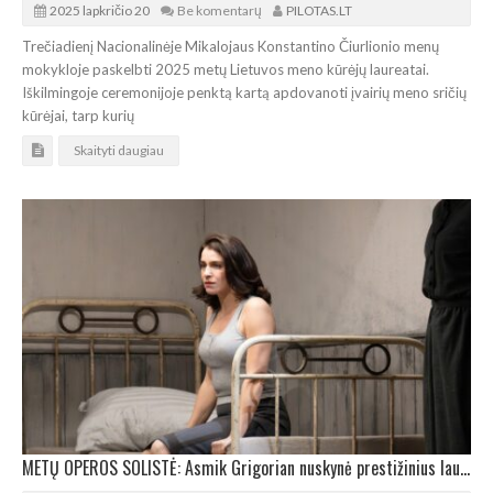
2025 lapkričio 20
Be komentarų
PILOTAS.LT
Trečiadienį Nacionalinėje Mikalojaus Konstantino Čiurlionio menų
mokykloje paskelbti 2025 metų Lietuvos meno kūrėjų laureatai.
Iškilmingoje ceremonijoje penktą kartą apdovanoti įvairių meno sričių
kūrėjai, tarp kurių
Skaityti daugiau
METŲ OPEROS SOLISTĖ: Asmik Grigorian nuskynė prestižinius laurus