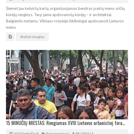
Šiemet jau ketvirtą kartą organizuojamas bendras įvairių meno sričių
kūrėjų renginys. Tarp jame apdovanotų kūrėjų – ir architektai.
Baigiantis metams, Vilniaus rotušėje iškilmingai apdovanoti Lietuvos
meno
Skaityti daugiau
15 MINUČIŲ MIESTAS: Rengiamas XVIII Lietuvos urbanistinį forumas
2024 lapkričio 8
Be komentarų
PILOTAS.LT