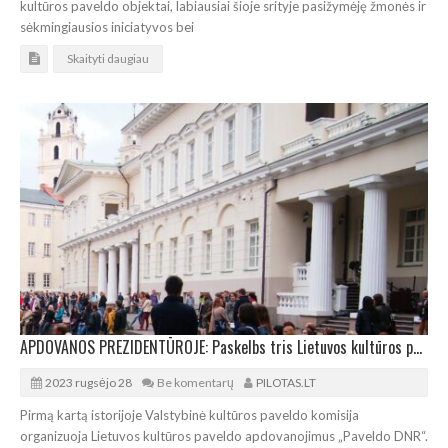
kultūros paveldo objektai, labiausiai šioje srityje pasižymėję žmonės ir
sėkmingiausios iniciatyvos bei
Skaityti daugiau
APDOVANOS PREZIDENTŪROJE: Paskelbs tris Lietuvos kultūros paveldo apdovanojimų laureatus
2023 rugsėjo 28
Be komentarų
PILOTAS.LT
Pirmą kartą istorijoje Valstybinė kultūros paveldo komisija
organizuoja Lietuvos kultūros paveldo apdovanojimus „Paveldo DNR“.