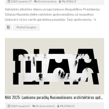
2025 vasario 17
Be komentarų
PILOTAS.LT
Valstybės atkūrimo dienos proga Lietuvos Respublikos Prezidentas
Gitanas Nausėda įteikė valstybės apdovanojimus už nuopelnus
Lietuvai ir už jos vardo garsinimą pasaulyje. Tarp apdovanotų – ir
Skaityti daugiau
NAA 2025: Laukiama paraiškų Nacionaliniams architektūros apdovanojimams
2025 vasario 5
Be komentarų
PILOTAS.LT