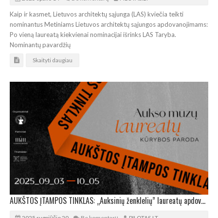
Kaip ir kasmet, Lietuvos architektų sąjunga (LAS) kviečia teikti
nominantus Metiniams Lietuvos architektų sąjungos apdovanojimams:
Po vieną laureatą kiekvienai nominacijai išrinks LAS Taryba.
Nominantų pavardžių
Skaityti daugiau
AUKŠTOS ĮTAMPOS TINKLAS: „Auksinių ženklelių” laureatų apdovanojimas ir paroda Vilniaus rotušėje
2025 rugpjūčio 20
Be komentarų
PILOTAS.LT