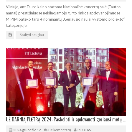
Vilniuje, ant Tauro kalno statoma Nacionalinė koncertų salė (Tautos
namai) prestižiniuose nekilnojamojo turto rinkos apdovanojimuose
MIPIM pateko tarp 4 nominantų „Geriausio naujai vystomo projekto“
kategorijoje.
Skaityti daugiau
UŽ DARNIĄ PLĖTRĄ 2024: Paskelbti ir apdovanoti geriausi metų NT projektai Lietuvoje
2024 gruodžio 12
Be komentarų
PILOTAS.LT