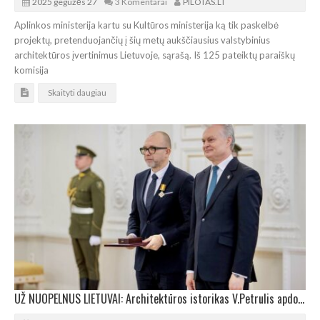
2025 gegužės 27
3 Komentarai
PILOTAS.LT
Aplinkos ministerija kartu su Kultūros ministerija ką tik paskelbė
projektų, pretenduojančių į šių metų aukščiausius valstybinius
architektūros įvertinimus Lietuvoje, sąrašą. Iš 125 pateiktų paraiškų
komisija
Skaityti daugiau
UŽ NUOPELNUS LIETUVAI: Architektūros istorikas V.Petrulis apdovanotas Riterio kryžiumi