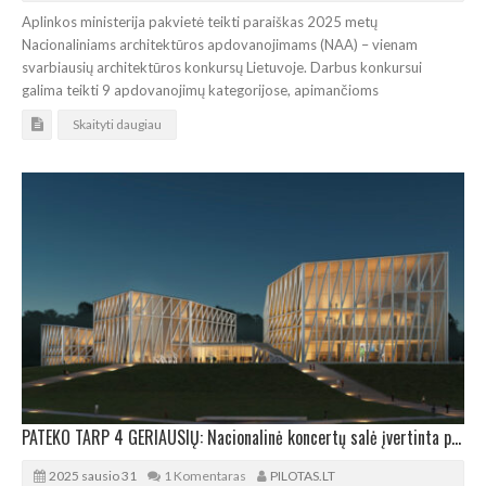
Aplinkos ministerija pakvietė teikti paraiškas 2025 metų
Nacionaliniams architektūros apdovanojimams (NAA) – vienam
svarbiausių architektūros konkursų Lietuvoje. Darbus konkursui
galima teikti 9 apdovanojimų kategorijose, apimančioms
Skaityti daugiau
PATEKO TARP 4 GERIAUSIŲ: Nacionalinė koncertų salė įvertinta prestižinėje Kanų parodoje
2025 sausio 31
1 Komentaras
PILOTAS.LT