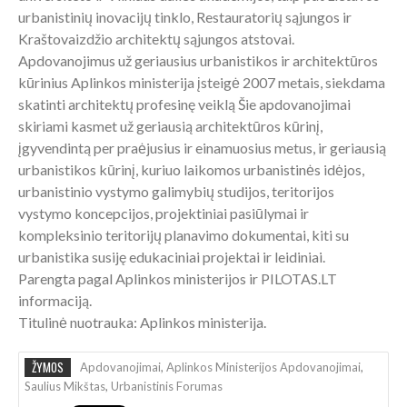
urbanistinių inovacijų tinklo, Restauratorių sąjungos ir
Kraštovaizdžio architektų sąjungos atstovai.
Apdovanojimus už geriausius urbanistikos ir architektūros
kūrinius Aplinkos ministerija įsteigė 2007 metais, siekdama
skatinti architektų profesinę veiklą Šie apdovanojimai
skiriami kasmet už geriausią architektūros kūrinį,
įgyvendintą per praėjusius ir einamuosius metus, ir geriausią
urbanistikos kūrinį, kuriuo laikomos urbanistinės idėjos,
urbanistinio vystymo galimybių studijos, teritorijos
vystymo koncepcijos, projektiniai pasiūlymai ir
kompleksinio teritorijų planavimo dokumentai, kiti su
urbanistika susiję edukaciniai projektai ir leidiniai.
Parengta pagal Aplinkos ministerijos ir PILOTAS.LT
informaciją.
Titulinė nuotrauka: Aplinkos ministerija.
ŽYMOS
Apdovanojimai
,
Aplinkos Ministerijos Apdovanojimai
,
Saulius Mikštas
,
Urbanistinis Forumas