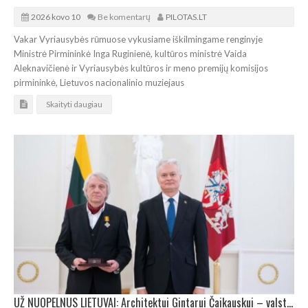
2026 kovo 10
Be komentarų
PILOTAS.LT
Vakar Vyriausybės rūmuose vykusiame iškilmingame renginyje
Ministrė Pirmininkė Inga Ruginienė, kultūros ministrė Vaida
Aleknavičienė ir Vyriausybės kultūros ir meno premijų komisijos
pirmininkė, Lietuvos nacionalinio muziejaus
Skaityti daugiau
UŽ NUOPELNUS LIETUVAI: Architektui Gintarui Čaikauskui – valstybinis apdovanojimas