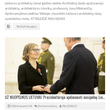
Lietuvos architektų rūmai garbės ženklu Architektų žiedu apdovanojo
architektą, architektūros istoriką, profesorių Joną Minkevičių.
Apdovanojimas įteiktas Vilniuje, visuotinio Lietuvos architektų rūmų
susirinkimo metu. ATSKLEIDĖ NAUJĄSIAS
Skaityti daugiau
UŽ NUOPELNUS LIETUVAI: Prezidentūroje apdovanoti nusipelnę Lietuvos ir užsienio piliečiai
2024 vasario 19
Be komentarų
PILOTAS.LT