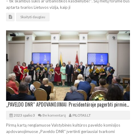
– tik skambus šūkis ar urbanistikos kasdienybė?“. Šių metų forume bus
aptarta tvarios Lietuvos vizija, kaip ji
Skaityti daugiau
„PAVELDO DNR“ APDOVANOJIMAI: Prezidentūroje pagerbti pirmieji laureatai
2023 spalio 3
Be komentarų
PILOTAS.LT
Pirmą kartą rengiamuose Valstybinės kultūros paveldo komisijos
apdovanojimuose „Paveldo DNR“ įvertinti geriausiai tvarkomi