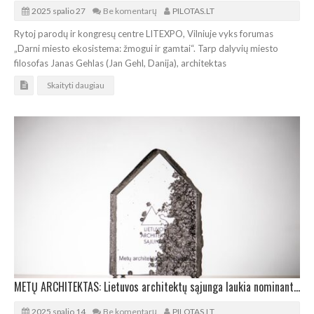
2025 spalio 27
Be komentarų
PILOTAS.LT
Rytoj parodų ir kongresų centre LITEXPO, Vilniuje vyks forumas
„Darni miesto ekosistema: žmogui ir gamtai“. Tarp dalyvių miesto
filosofas Janas Gehlas (Jan Gehl, Danija), architektas
Skaityti daugiau
METŲ ARCHITEKTAS: Lietuvos architektų sąjunga laukia nominantų pasiūlymų
2025 spalio 14
Be komentarų
PILOTAS.LT