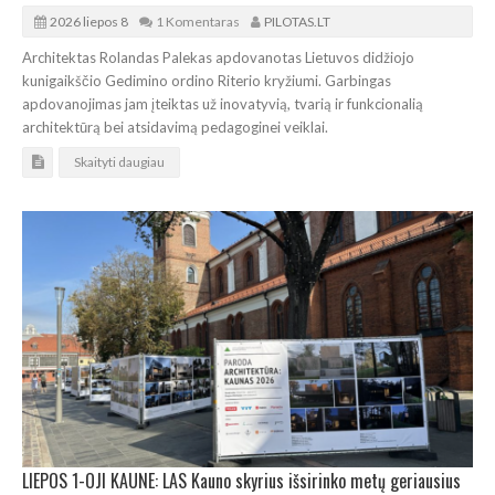
2026 liepos 8
1 Komentaras
PILOTAS.LT
Architektas Rolandas Palekas apdovanotas Lietuvos didžiojo
kunigaikščio Gedimino ordino Riterio kryžiumi. Garbingas
apdovanojimas jam įteiktas už inovatyvią, tvarią ir funkcionalią
architektūrą bei atsidavimą pedagoginei veiklai.
Skaityti daugiau
LIEPOS 1-OJI KAUNE: LAS Kauno skyrius išsirinko metų geriausius