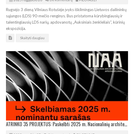
Rugsėjo 3 dieną Vilniaus Rotušėje įvyks iškilmingas Lietuvos dailininkų
sąjungos (LDS) 90-mečio renginys. Bus pristatoma kūrybingiausių ir
talentingiausių LDS narių, apdovanotų „Auksiniais ženkleliais“, kūrinių
ekspozicija.
Skaityti daugiau
ATRINKO 35 PROJEKTUS: Paskelbti 2025 m. Nacionalinių architektūros apdovanojimų nominantai