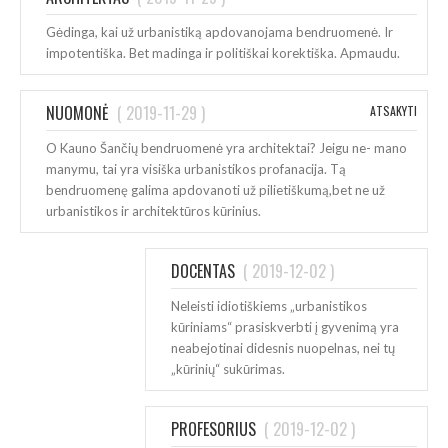
Gėdinga, kai už urbanistiką apdovanojama bendruomenė. Ir
impotentiška. Bet madinga ir politiškai korektiška. Apmaudu.
NUOMONĖ
(
2019-11-29
)
ATSAKYTI
O Kauno Šančių bendruomenė yra architektai? Jeigu ne- mano
manymu, tai yra visiška urbanistikos profanacija. Tą
bendruomenę galima apdovanoti už pilietiškumą,bet ne už
urbanistikos ir architektūros kūrinius.
DOCENTAS
(
2019-12-02
)
Neleisti idiotiškiems „urbanistikos
kūriniams“ prasiskverbti į gyvenimą yra
neabejotinai didesnis nuopelnas, nei tų
„kūrinių“ sukūrimas.
PROFESORIUS
(
2019-12-02
)