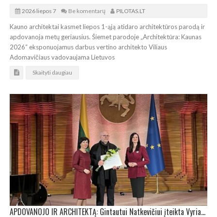
2026 liepos 7
Be komentarų
PILOTAS.LT
Kauno architektai kasmet liepos 1-ąją atidaro architektūros parodą ir
apdovanoja metų geriausius. Šiemet parodoje „Architektūra: Kaunas
2026“ eksponuojamus darbus vertino architekto Viliaus
Adomavičiaus vadovaujama Lietuvos
Skaityti daugiau
APDOVANOJO IR ARCHITEKTĄ: Gintautui Natkevičiui įteikta Vyriausybės kultūros ir meno premija