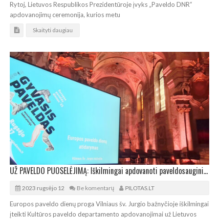
Rytoj, Lietuvos Respublikos Prezidentūroje įvyks „Paveldo DNR“
apdovanojimų ceremonija, kurios metu
Skaityti daugiau
UŽ PAVELDO PUOSELĖJIMĄ: Iškilmingai apdovanoti paveldosaugininkai ir restauratoriai
2023 rugsėjo 12
Be komentarų
PILOTAS.LT
Europos paveldo dienų proga Vilniaus šv. Jurgio bažnyčioje iškilmingai
įteikti Kultūros paveldo departamento apdovanojimai už Lietuvos