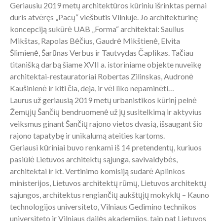
Geriausiu 2019 metų architektūros kūriniu išrinktas pernai
duris atvėręs „Pacų“ viešbutis Vilniuje. Jo architektūrinę
koncepciją sukūrė UAB „Forma“ architektai: Saulius
Mikštas, Rapolas Bėčius, Gaudrė Mikštienė, Elvita
Šlimienė, Šarūnas Verbus ir Tautvydas Čaplikas. Tačiau
titanišką darbą šiame XVII a. istoriniame objekte nuveikę
architektai-restauratoriai Robertas Zilinskas, Audronė
Kaušinienė ir kiti čia, deja, ir vėl liko nepaminėti…
Laurus už geriausią 2019 metų urbanistikos kūrinį pelnė
Žemųjų Šančių bendruomenė už jų susitelkimą ir aktyvius
veiksmus ginant Šančių rajono vietos dvasią, išsaugant šio
rajono tapatybę ir unikalumą ateities kartoms.
Geriausi kūriniai buvo renkami iš 14 pretendentų, kuriuos
pasiūlė Lietuvos architektų sąjunga, savivaldybės,
architektai ir kt. Vertinimo komisiją sudarė Aplinkos
ministerijos, Lietuvos architektų rūmų, Lietuvos architektų
sąjungos, architektus rengiančių aukštųjų mokyklų – Kauno
technologijos universiteto, Vilniaus Gedimino technikos
universiteto ir Vilniaus dailės akademijos, taip pat Lietuvos