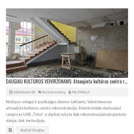
DAUGIAU KULTŪROS VEIVIRŽĖNAMS: Atnaujinta kultūros centro rekonstrukcija
2026 kovo 18
Be komentarų
PILOTAS.LT
Nutirpus sniegui ir pasibaigus žiemos šalčiams, Veiviržėnuose
atnaujinta kultūros centro rekonstrukcija. Statybvietėje darbuojasi
rangovas UAB „Tima“, o darbai vyksta tiek rekonstruojamoje pastato
dalyje, tiek teritorijoje,
Skaityti daugiau