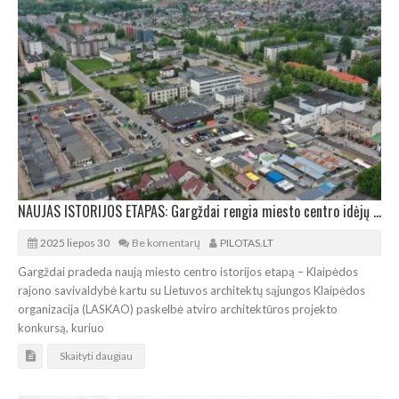
NAUJAS ISTORIJOS ETAPAS: Gargždai rengia miesto centro idėjų konkursą
2025 liepos 30
Be komentarų
PILOTAS.LT
Gargždai pradeda naują miesto centro istorijos etapą – Klaipėdos
rajono savivaldybė kartu su Lietuvos architektų sąjungos Klaipėdos
organizacija (LASKAO) paskelbė atviro architektūros projekto
konkursą, kuriuo
Skaityti daugiau