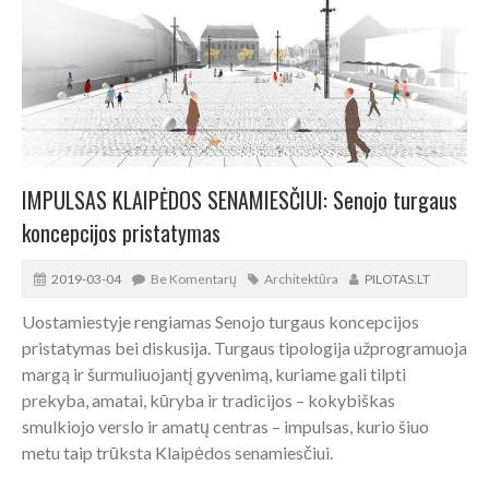
IMPULSAS KLAIPĖDOS SENAMIESČIUI: Senojo turgaus
koncepcijos pristatymas
2019-03-04
Be Komentarų
Architektūra
PILOTAS.LT
Uostamiestyje rengiamas Senojo turgaus koncepcijos
pristatymas bei diskusija. Turgaus tipologija užprogramuoja
margą ir šurmuliuojantį gyvenimą, kuriame gali tilpti
prekyba, amatai, kūryba ir tradicijos – kokybiškas
smulkiojo verslo ir amatų centras – impulsas, kurio šiuo
metu taip trūksta Klaipėdos senamiesčiui.