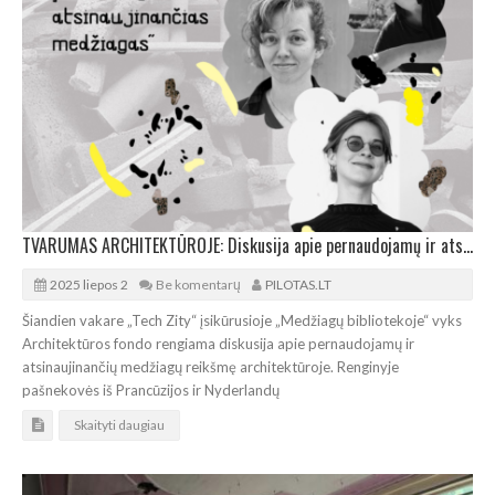
TVARUMAS ARCHITEKTŪROJE: Diskusija apie pernaudojamų ir atsinaujinančių medžiagų reikšmę
2025 liepos 2
Be komentarų
PILOTAS.LT
Šiandien vakare „Tech Zity“ įsikūrusioje „Medžiagų bibliotekoje“ vyks
Architektūros fondo rengiama diskusija apie pernaudojamų ir
atsinaujinančių medžiagų reikšmę architektūroje. Renginyje
pašnekovės iš Prancūzijos ir Nyderlandų
Skaityti daugiau