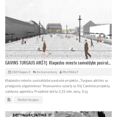
GAIVINS TURGAUS AIKŠTĘ: Klaipėdos miesto savivaldybė pasirašė finansavimo sutartį
2025 liepos 3
Be komentarų
PILOTAS.LT
Klaipėdos miesto savivaldybė pasirašė projekto „Turgaus aikštės su
prieigomis atgaivinimas“ finansavimo sutartį su VšĮ Centrine projektų
valdymo agentūra. Projektui skirta 3,32 mln. eurų. Iš jų
Skaityti daugiau