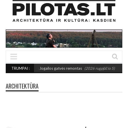
tas Jogailos gatvės remontas
TRUMPAI :
(2026 rugpjūčio 5)
NAUJA LAUKO GALERIJA
ARCHITEKTŪRA