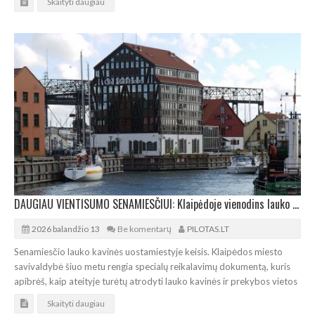
Skaityti daugiau
DAUGIAU VIENTISUMO SENAMIESČIUI: Klaipėdoje vienodins lauko kavines ir prekybos vietas
2026 balandžio 13
Be komentarų
PILOTAS.LT
Senamiesčio lauko kavinės uostamiestyje keisis. Klaipėdos miesto
savivaldybė šiuo metu rengia specialų reikalavimų dokumentą, kuris
apibrėš, kaip ateityje turėtų atrodyti lauko kavinės ir prekybos vietos
Skaityti daugiau