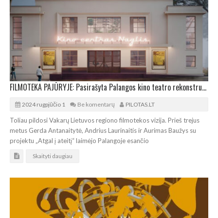
FILMOTEKA PAJŪRYJE: Pasirašyta Palangos kino teatro rekonstrukcijos rangos sutartis
2024 rugpjūčio 1
Be komentarų
PILOTAS.LT
Toliau pildosi Vakarų Lietuvos regiono filmotekos vizija. Prieš trejus
metus Gerda Antanaitytė, Andrius Laurinaitis ir Aurimas Baužys su
projektu „Atgal į ateitį“ laimėjo Palangoje esančio
Skaityti daugiau