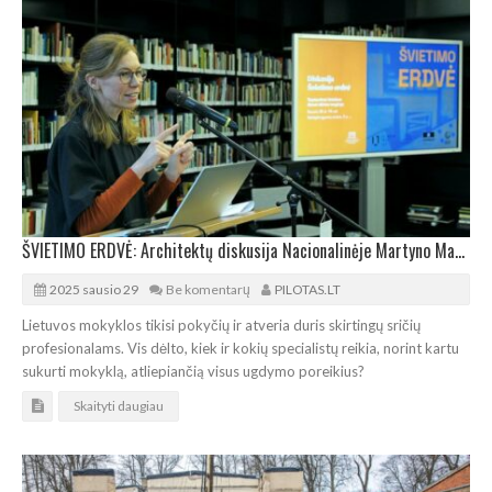
ŠVIETIMO ERDVĖ: Architektų diskusija Nacionalinėje Martyno Mažvydo bibliotekoje
2025 sausio 29
Be komentarų
PILOTAS.LT
Lietuvos mokyklos tikisi pokyčių ir atveria duris skirtingų sričių
profesionalams. Vis dėlto, kiek ir kokių specialistų reikia, norint kartu
sukurti mokyklą, atliepiančią visus ugdymo poreikius?
Skaityti daugiau