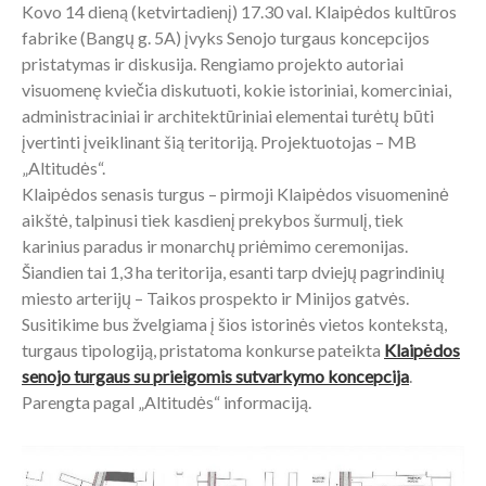
Kovo 14 dieną (ketvirtadienį) 17.30 val. Klaipėdos kultūros
fabrike (Bangų g. 5A) įvyks Senojo turgaus koncepcijos
pristatymas ir diskusija. Rengiamo projekto autoriai
visuomenę kviečia diskutuoti, kokie istoriniai, komerciniai,
administraciniai ir architektūriniai elementai turėtų būti
įvertinti įveiklinant šią teritoriją. Projektuotojas – MB
„Altitudės“.
Klaipėdos senasis turgus – pirmoji Klaipėdos visuomeninė
aikštė, talpinusi tiek kasdienį prekybos šurmulį, tiek
karinius paradus ir monarchų priėmimo ceremonijas.
Šiandien tai 1,3 ha teritorija, esanti tarp dviejų pagrindinių
miesto arterijų – Taikos prospekto ir Minijos gatvės.
Susitikime bus žvelgiama į šios istorinės vietos kontekstą,
turgaus tipologiją, pristatoma konkurse pateikta
Klaipėdos
senojo turgaus su prieigomis sutvarkymo koncepcija
.
Parengta pagal „Altitudės“ informaciją.