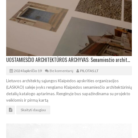
UOSTAMIESČIO ARCHITEKTŪROS ARCHYVAS: Senamiesčio architektūrinių detalių katalogo aptarimas
2024 lapkričio 19
Be komentarų
PILOTAS.LT
Lietuvos architektų sąjungos Klaipėdos apskrities organizacijos
(LASKAO) salėje įvyks rengiamo Klaipėdos senamiesčio architektūrinių
detalių katalogo aptarimas. Renginyje bus supažindinama su projekto
veiklomis ir pirmą kartą
Skaityti daugiau