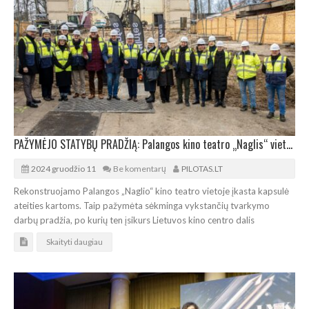
PAŽYMĖJO STATYBŲ PRADŽIĄ: Palangos kino teatro „Naglis“ vietoje kuriasi filmoteka
2024 gruodžio 11
Be komentarų
PILOTAS.LT
Rekonstruojamo Palangos „Naglio“ kino teatro vietoje įkasta kapsulė
ateities kartoms. Taip pažymėta sėkminga vykstančių tvarkymo
darbų pradžia, po kurių ten įsikurs Lietuvos kino centro dalis
Skaityti daugiau