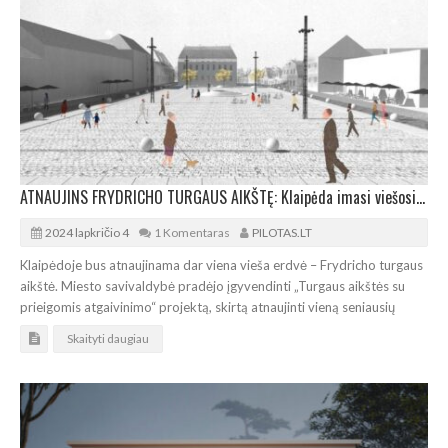
ATNAUJINS FRYDRICHO TURGAUS AIKŠTĘ: Klaipėda imasi viešosios erdvės gaivinimo projekto
2024 lapkričio 4
1 Komentaras
PILOTAS.LT
Klaipėdoje bus atnaujinama dar viena vieša erdvė – Frydricho turgaus
aikštė. Miesto savivaldybė pradėjo įgyvendinti „Turgaus aikštės su
prieigomis atgaivinimo“ projektą, skirtą atnaujinti vieną seniausių
Skaityti daugiau