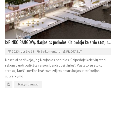
IŠRINKO RANGOVĄ: Naujosios perkėlos Klaipėdoje keleivių stotį rekonstruos „Infes“
2023 rugsėjo 13
Be komentarų
PILOTAS.LT
Neseniai paaiškėjo, jog Naujosios perkėlos Klaipėdoje keleivių stotį
rekonstruoti patikėta rangos bendrovei „Infes“. Pastato su stogo
terasa į Kuršių nerijos kraštovaizdį rekonstrukcijos ir teritorijos
sutvarkymo
Skaityti daugiau