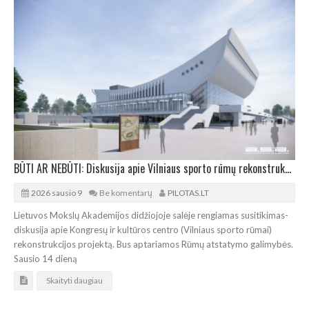
BŪTI AR NEBŪTI: Diskusija apie Vilniaus sporto rūmų rekonstrukcijos projektą
2026 sausio 9
Be komentarų
PILOTAS.LT
Lietuvos Mokslų Akademijos didžiojoje salėje rengiamas susitikimas-
diskusija apie Kongresų ir kultūros centro (Vilniaus sporto rūmai)
rekonstrukcijos projektą. Bus aptariamos Rūmų atstatymo galimybės.
Sausio 14 dieną
Skaityti daugiau