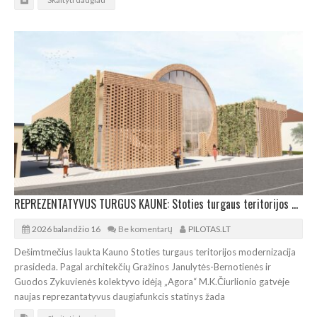
REPREZENTATYVUS TURGUS KAUNE: Stoties turgaus teritorijos modernizacija prasideda
2026 balandžio 16
Be komentarų
PILOTAS.LT
Dešimtmečius laukta Kauno Stoties turgaus teritorijos modernizacija
prasideda. Pagal architekčių Gražinos Janulytės-Bernotienės ir
Guodos Zykuvienės kolektyvo idėją „Agora“ M.K.Čiurlionio gatvėje
naujas reprezantatyvus daugiafunkcis statinys žada