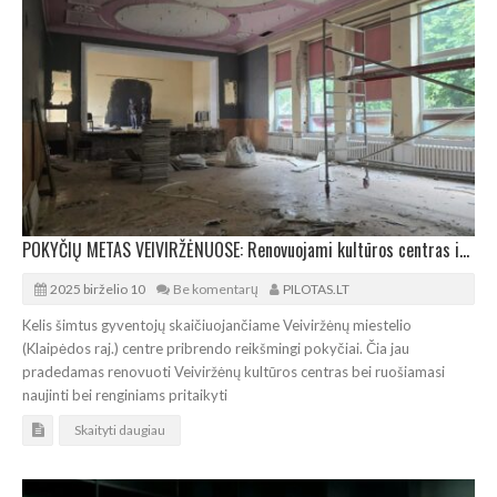
POKYČIŲ METAS VEIVIRŽĖNUOSE: Renovuojami kultūros centras ir centrinė aikštė
2025 birželio 10
Be komentarų
PILOTAS.LT
Kelis šimtus gyventojų skaičiuojančiame Veiviržėnų miestelio
(Klaipėdos raj.) centre pribrendo reikšmingi pokyčiai. Čia jau
pradedamas renovuoti Veiviržėnų kultūros centras bei ruošiamasi
naujinti bei renginiams pritaikyti
Skaityti daugiau