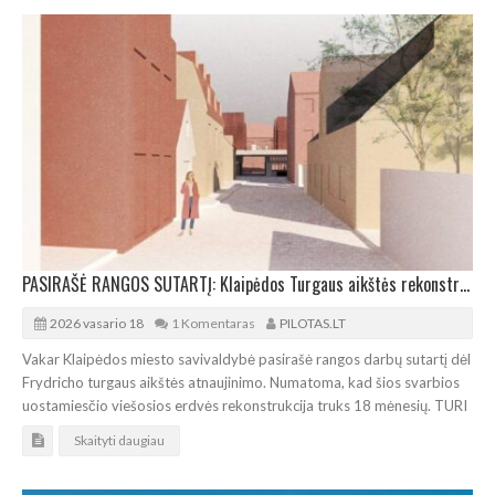
PASIRAŠĖ RANGOS SUTARTĮ: Klaipėdos Turgaus aikštės rekonstrukcija truks 18 mėnesių
2026 vasario 18
1 Komentaras
PILOTAS.LT
Vakar Klaipėdos miesto savivaldybė pasirašė rangos darbų sutartį dėl
Frydricho turgaus aikštės atnaujinimo. Numatoma, kad šios svarbios
uostamiesčio viešosios erdvės rekonstrukcija truks 18 mėnesių. TURI
Skaityti daugiau