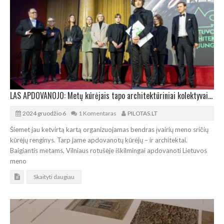
LAS APDOVANOJO: Metų kūrėjais tapo architektūriniai kolektyvai „Implmnt“ ir „Altitudės“
2024 gruodžio 6
1 Komentaras
PILOTAS.LT
Šiemet jau ketvirtą kartą organizuojamas bendras įvairių meno sričių
kūrėjų renginys. Tarp jame apdovanotų kūrėjų – ir architektai.
Baigiantis metams, Vilniaus rotušėje iškilmingai apdovanoti Lietuvos
meno
Skaityti daugiau