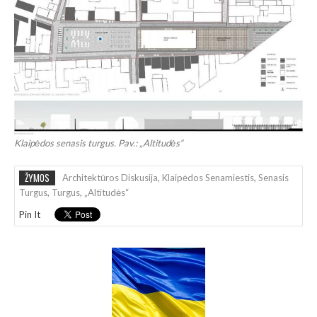
Klaipėdos senasis turgus. Pav.: „Altitudės“
ŽYMOS
Architektūros Diskusija
,
Klaipėdos Senamiestis
,
Senasis
Turgus
,
Turgus
,
„Altitudės“
Pin It