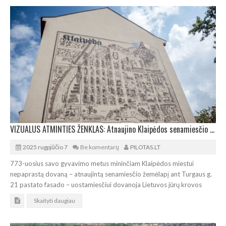
VIZUALUS ATMINTIES ŽENKLAS: Atnaujino Klaipėdos senamiesčio žemėlapio pano
2025 rugpjūčio 7
Be komentarų
PILOTAS.LT
773-uosius savo gyvavimo metus mininčiam Klaipėdos miestui
nepaprastą dovaną – atnaujintą senamiesčio žemėlapį ant Turgaus g.
21 pastato fasado – uostamiesčiui dovanoja Lietuvos jūrų krovos
Skaityti daugiau