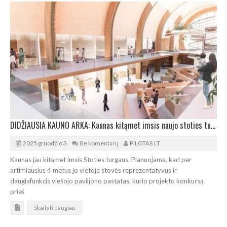
DIDŽIAUSIA KAUNO ARKA: Kaunas kitąmet imsis naujo stoties turgaus statybų
2025 gruodžio 3
Be komentarų
PILOTAS.LT
Kaunas jau kitąmet imsis Stoties turgaus. Planuojama, kad per
artimiausius 4 metus jo vietoje stovės reprezentatyvus ir
daugiafunkcis viešojo paviljono pastatas, kurio projekto konkursą
prieš
Skaityti daugiau