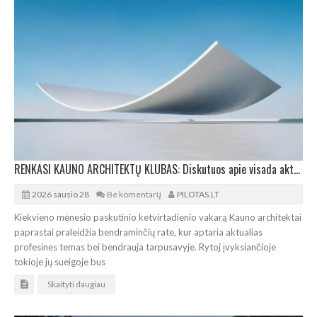
RENKASI KAUNO ARCHITEKTŲ KLUBAS: Diskutuos apie visada aktualius architektūros konkursus
2026 sausio 28
Be komentarų
PILOTAS.LT
Kiekvieno mėnesio paskutinio ketvirtadienio vakarą Kauno architektai
paprastai praleidžia bendraminčių rate, kur aptaria aktualias
profesines temas bei bendrauja tarpusavyje. Rytoj įvyksiančioje
tokioje jų sueigoje bus
Skaityti daugiau