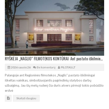
RYŠKĖJA „NAGLIO“ FILMOTEKOS KONTŪRAI: Ant pastato iškilmingai iškeltas vainikas
2026 sausio 26
Be komentarų
PILOTAS.LT
Palangoje ant Regioninės filmotekos „Naglis“ pastato iškilmingai
iškeltas vainikas, simbolizuojantis pagrindinių statybos darbų
užbaigimą. Jau šių metų rudenį čia duris atvers pirmoji tokio pobūdžio
erdvė
Skaityti daugiau