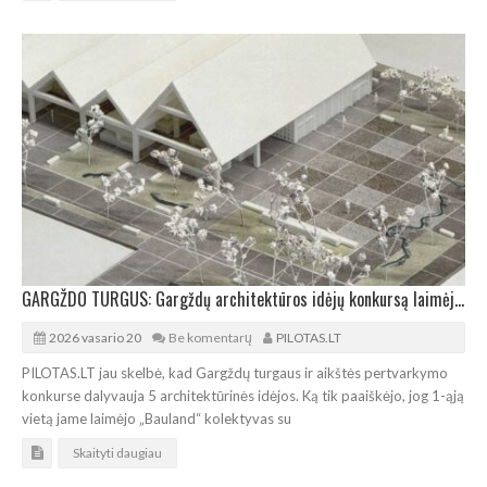
GARGŽDO TURGUS: Gargždų architektūros idėjų konkursą laimėjo „Bauland“
2026 vasario 20
Be komentarų
PILOTAS.LT
PILOTAS.LT jau skelbė, kad Gargždų turgaus ir aikštės pertvarkymo
konkurse dalyvauja 5 architektūrinės idėjos. Ką tik paaiškėjo, jog 1-ąją
vietą jame laimėjo „Bauland“ kolektyvas su
Skaityti daugiau