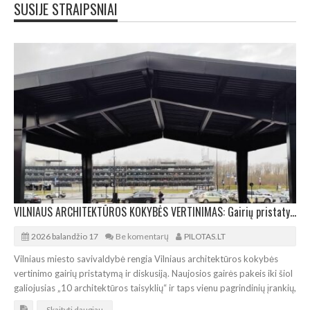
SUSIJE STRAIPSNIAI
VILNIAUS ARCHITEKTŪROS KOKYBĖS VERTINIMAS: Gairių pristatymas ir diskusija savivaldybėje
2026 balandžio 17
Be komentarų
PILOTAS.LT
Vilniaus miesto savivaldybė rengia Vilniaus architektūros kokybės
vertinimo gairių pristatymą ir diskusiją. Naujosios gairės pakeis iki šiol
galiojusias „10 architektūros taisyklių“ ir taps vienu pagrindinių įrankių,
Skaityti daugiau