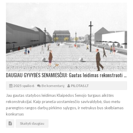
DAUGIAU GYVYBĖS SENAMIESČIUI: Gautas leidimas rekonstruoti Klaipėdos Senojo turgaus aikštę
2025 spalio 6
Be komentarų
PILOTAS.LT
Jau gautas statybos leidimas Klaipėdos Senojo turgaus aikštės
rekonstrukcijai. Kaip praneša uostamiesčio savivaldybė, šiuo metu
parengtos rangos darbų pirkimo sąlygos, ir netrukus bus skelbiamas
konkursas
Skaityti daugiau