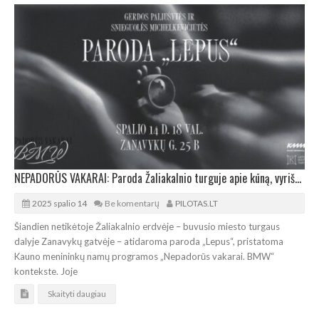
NEPADORŪS VAKARAI: Paroda Žaliakalnio turguje apie kūną, vyriškumą ir artumo patirtį
2025 spalio 14
Be komentarų
PILOTAS.LT
Šiandien netikėtoje Žaliakalnio erdvėje – buvusio miesto turgaus
dalyje Zanavykų gatvėje – atidaroma paroda „Lepus“, pristatoma
Kauno menininkų namų programos „Nepadorūs vakarai. BMW“
kontekste. Joje
Skaityti daugiau