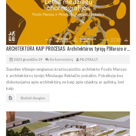
ARCHITEKTŪRA KAIP PROCESAS: Architektūros tyrėjų P.Marozo ir M.Reklaičio pokalbis Vilniuje
2023 gruodžio 19
Be komentarų
PILOTAS.LT
Šiandien Vilniuje rengiamas kraštovaizdžio architekto Povilo Marozo
ir architektūros tyrėjo Mindaugo Reklaičio pokalbis. Pokalbyje bus
diskutuojama apie architektūrą ne kaip apie objektą ar aplinką, bet
kaip
Skaityti daugiau