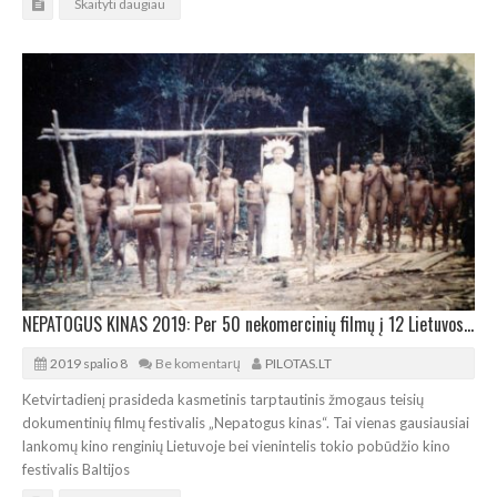
Skaityti daugiau
NEPATOGUS KINAS 2019: Per 50 nekomercinių filmų į 12 Lietuvos miestų
2019 spalio 8
Be komentarų
PILOTAS.LT
Ketvirtadienį prasideda kasmetinis tarptautinis žmogaus teisių
dokumentinių filmų festivalis „Nepatogus kinas“. Tai vienas gausiausiai
lankomų kino renginių Lietuvoje bei vienintelis tokio pobūdžio kino
festivalis Baltijos