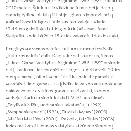
„Tikras Garsas Valstybės Atgimimo 1989-1993″, sukurtas
2010 metais. Šį ir kitus D.Vildžiūno filmus bei jo darbų
parodą, lydimą bičiulių iš Estijos gitaros improvizacijų
galima išvysti ir išgirsti Vilniaus Jeruzalėje – Vlado
Vildžiūno galerijoje (Lobio g. 6 A) ir šalia esančiame
Skulptūrų sode, birželio 15-osios vakare ir 16-osios naktį.
Renginys yra vienos nakties kultūros ir meno festivalio
„Kultūros naktis“ dalis. Kaip sakė pats autorius, filmas
„Tikras Garsas Valstybės Atgimimo 1989-1993“ atsirado,
dėl jį kankinančios chroniškos slogos, todėl beveik 30-ies
metų senumo „laiko kvapus“ fiziškai pakeitė garsais ir
vaizdais. Filmo garsas – tai jį lydinčio vaizdo antropologija:
dainos, žmonės, vitrinos, gatvės muzikantai, to meto
veikėjai. Kartu su šiuo ir kitais D. Vildžiūno filmais –
„Dvylika kėdžių, juodvarniais lakstančių“ (1992),
„Symphonie space“ (1993), „Fluxus laivynas“ (2000),
„Mačiau Mačiūną“ (2001), „Pažvelk, tai Vilnius“ (2006),
kviesime švęsti Lietuvos valstybės atkūrimo šimtmetį