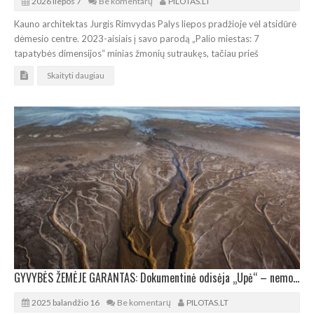
2026 liepos 7
Be komentarų
PILOTAS.LT
Kauno architektas Jurgis Rimvydas Palys liepos pradžioje vėl atsidūrė
dėmesio centre. 2023-aisiais į savo parodą „Palio miestas: 7
tapatybės dimensijos“ minias žmonių sutraukęs, tačiau prieš
Skaityti daugiau
GYVYBĖS ŽEMĖJE GARANTAS: Dokumentinė odisėja „Upė“ – nemokamai visoje Lietuvoje
2025 balandžio 16
Be komentarų
PILOTAS.LT