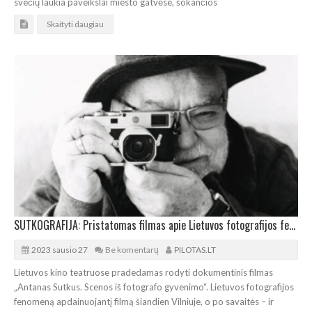
svečių laukia paveikslai miesto gatvėse, šokančios
Skaityti daugiau
SUTKOGRAFIJA: Pristatomas filmas apie Lietuvos fotografijos fenomeną
2023 sausio 27
Be komentarų
PILOTAS.LT
Lietuvos kino teatruose pradedamas rodyti dokumentinis filmas
„Antanas Sutkus. Scenos iš fotografo gyvenimo“. Lietuvos fotografijos
fenomeną apdainuojantį filmą šiandien Vilniuje, o po savaitės – ir