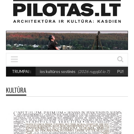
osios kultūros sostinės
TRUMPAI :
(2026 rugpjūčio 7)
PUSIAUSVYROS AKTAS SANTA
KULTŪRA