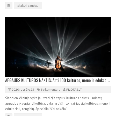
Skaityti daugiau
APGAUBS KULTŪROS NAKTIS: Arti 100 kultūros, meno ir edukacinių renginių
2020 rugsėjo 25
Be komentarų
PILOTAS.LT
Šiandien Vilniuje vyks jau tradicija tapusi Kultūros naktis – miestą
apgaubs įkvepianti kultūra, vyks arti šimto įvairiausių kultūros, meno ir
edukacinių renginių. Specialiai šiai nakčiai