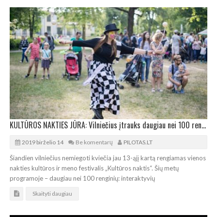
KULTŪROS NAKTIES JŪRA: Vilniečius įtrauks daugiau nei 100 renginių sūkurys
2019 birželio 14
Be komentarų
PILOTAS.LT
Šiandien vilniečius nemiegoti kviečia jau 13-ąjį kartą rengiamas vienos
nakties kultūros ir meno festivalis „Kultūros naktis“. Šių metų
programoje – daugiau nei 100 renginių: interaktyvių
Skaityti daugiau