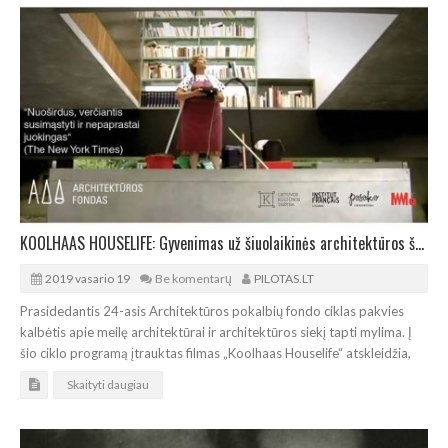
KOOLHAAS HOUSELIFE: Gyvenimas už šiuolaikinės architektūros šedevro durų
2019 vasario 19
Be komentarų
PILOTAS.LT
Prasidedantis 24-asis Architektūros pokalbių fondo ciklas pakvies
kalbėtis apie meilę architektūrai ir architektūros siekį tapti mylima. Į
šio ciklo programą įtrauktas filmas „Koolhaas Houselife“ atskleidžia,
Skaityti daugiau