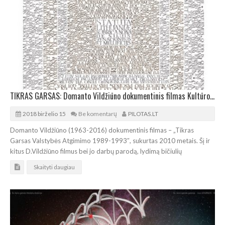
TIKRAS GARSAS: Domanto Vildžiūno dokumentinis filmas Kultūros naktį
2018 birželio 15
Be komentarų
PILOTAS.LT
Domanto Vildžiūno (1963-2016) dokumentinis filmas – „Tikras
Garsas Valstybės Atgimimo 1989-1993″, sukurtas 2010 metais. Šį ir
kitus D.Vildžiūno filmus bei jo darbų parodą, lydimą bičiulių
Skaityti daugiau