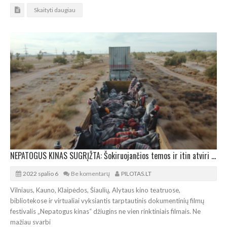
Skaityti daugiau
NEPATOGUS KINAS SUGRĮŽTA: Šokiruojančios temos ir itin atviri pokalbiai
2022 spalio 6
Be komentarų
PILOTAS.LT
Vilniaus, Kauno, Klaipėdos, Šiaulių, Alytaus kino teatruose,
bibliotekose ir virtualiai vyksiantis tarptautinis dokumentinių filmų
festivalis „Nepatogus kinas“ džiugins ne vien rinktiniais filmais. Ne
mažiau svarbi