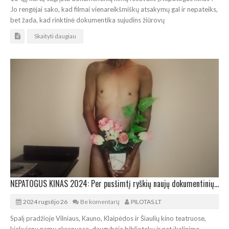
Jo rengėjai sako, kad filmai vienareikšmiškų atsakymų gal ir nepateiks,
bet žada, kad rinktinė dokumentika sujudins žiūrovų
Skaityti daugiau
NEPATOGUS KINAS 2024: Per pusšimtį ryškių naujų dokumentinių filmų
2024 rugsėjo 26
Be komentarų
PILOTAS.LT
Spalį pradžioje Vilniaus, Kauno, Klaipėdos ir Šiaulių kino teatruose,