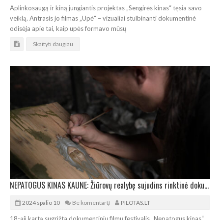
Aplinkosaugą ir kiną jungiantis projektas „Sengirės kinas“ tęsia savo
veiklą. Antrasis jo filmas „Upė“ – vizualiai stulbinanti dokumentinė
odisėja apie tai, kaip upės formavo mūsų
Skaityti daugiau
NEPATOGUS KINAS KAUNE: Žiūrovų realybę sujudins rinktinė dokumentika
2024 spalio 10
Be komentarų
PILOTAS.LT
18-ąjį kartą sugrįžta dokumentinių filmų festivalis „Nepatogus kinas“.