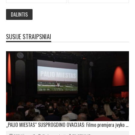
SUSIJE STRAIPSNIAI
„PALIO MIESTAS“ SUSPROGDINO OVACIJAS: Filmo premjera įvyko sausakimšoje salėje