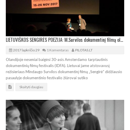
LIETUVIŠKOS SENGIRĖS POEZIJA: M.Survilos dokumentinį filmą olandai sutiko ovacijomis
2017 lapkričio 29
1 Komentaras
PILOTAS.LT
Olandijoje neseniai baigėsi 30-asis Amsterdamo tarptautinis
dokumentinių filmų festivalis (IDFA). Lietuvai jame atstovavusį
režisieriaus Mindaugo Survilos dokumentinį filmą „Sengirė“ didžiausio
pasaulyje dokumentinio festivalio žiūrovai sutiko
Skaityti daugiau