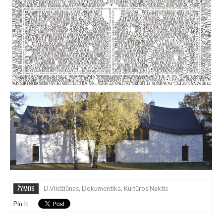
ŽYMOS
D.Vildžiūnas
,
Dokumentika
,
Kultūros Naktis
Pin It