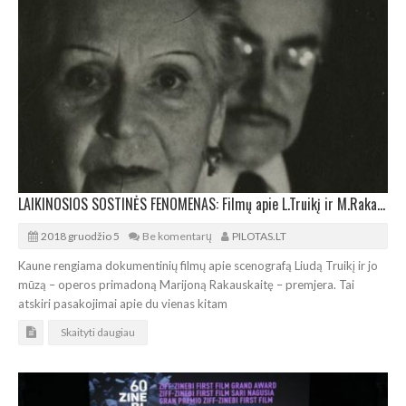
LAIKINOSIOS SOSTINĖS FENOMENAS: Filmų apie L.Truikį ir M.Rakauskaitę premjera
2018 gruodžio 5
Be komentarų
PILOTAS.LT
Kaune rengiama dokumentinių filmų apie scenografą Liudą Truikį ir jo
mūzą – operos primadoną Marijoną Rakauskaitę – premjera. Tai
atskiri pasakojimai apie du vienas kitam
Skaityti daugiau