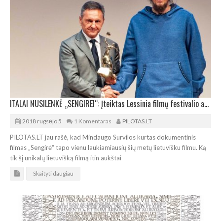
ITALAI NUSILENKĖ „SENGIREI“: Įteiktas Lessinia filmų festivalio auksas
2018 rugsėjo 5
1 Komentaras
PILOTAS.LT
PILOTAS.LT jau rašė, kad Mindaugo Survilos kurtas dokumentinis
filmas „Sengirė“ tapo vienu laukiamiausių šių metų lietuvišku filmu. Ką
tik šį unikalų lietuvišką filmą itin aukštai
Skaityti daugiau