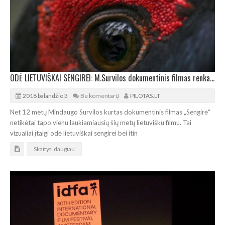
ODĖ LIETUVIŠKAI SENGIREI: M.Survilos dokumentinis filmas renka pilnas sales
2018 balandžio 3
Be komentarų
PILOTAS.LT
Net 12 metų Mindaugo Survilos kurtas dokumentinis filmas „Sengirė“
netikėtai tapo vienu laukiamiausių šių metų lietuvišku filmu. Tai
vizualiai įtaigi odė lietuviškai sengirei bei itin
Skaityti daugiau