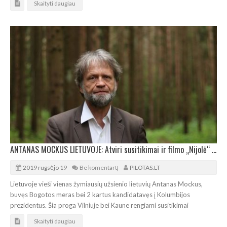
Skaityti daugiau
ANTANAS MOCKUS LIETUVOJE: Atviri susitikimai ir filmo „Nijolė“ pristatymai
2019 rugsėjo 19
Be komentarų
PILOTAS.LT
Lietuvoje vieši vienas žymiausių užsienio lietuvių Antanas Mockus,
buvęs Bogotos meras bei 2 kartus kandidatavęs į Kolumbijos
prezidentus. Šia proga Vilniuje bei Kaune rengiami susitikimai
Skaityti daugiau