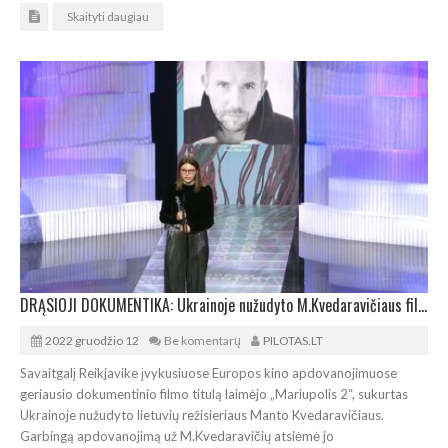
Skaityti daugiau
DRĄSIOJI DOKUMENTIKA: Ukrainoje nužudyto M.Kvedaravičiaus filmas – geriausias Europoje
2022 gruodžio 12
Be komentarų
PILOTAS.LT
Savaitgalį Reikjavike įvykusiuose Europos kino apdovanojimuose
geriausio dokumentinio filmo titulą laimėjo „Mariupolis 2“, sukurtas
Ukrainoje nužudyto lietuvių režisieriaus Manto Kvedaravičiaus.
Garbingą apdovanojimą už M.Kvedaravičių atsiėmė jo