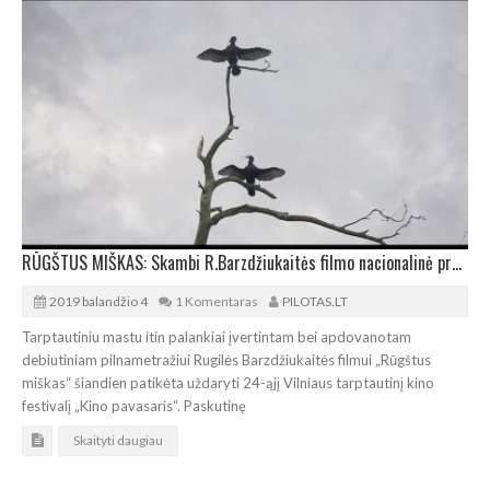
RŪGŠTUS MIŠKAS: Skambi R.Barzdžiukaitės filmo nacionalinė premjera
2019 balandžio 4
1 Komentaras
PILOTAS.LT
Tarptautiniu mastu itin palankiai įvertintam bei apdovanotam
debiutiniam pilnametražiui Rugilės Barzdžiukaitės filmui „Rūgštus
miškas“ šiandien patikėta uždaryti 24-ąjį Vilniaus tarptautinį kino
festivalį „Kino pavasaris“. Paskutinę
Skaityti daugiau