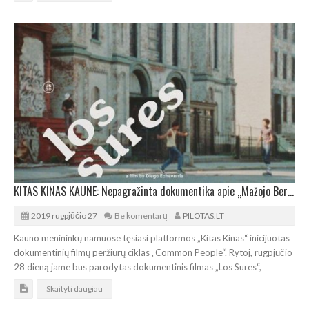
KITAS KINAS KAUNE: Nepagražinta dokumentika apie „Mažojo Berlyno“ rajono Niujorke praeitį
2019 rugpjūčio 27
Be komentarų
PILOTAS.LT
Kauno menininkų namuose tęsiasi platformos „Kitas Kinas“ inicijuotas
dokumentinių filmų peržiūrų ciklas „Common People“. Rytoj, rugpjūčio
28 dieną jame bus parodytas dokumentinis filmas „Los Sures“,
Skaityti daugiau