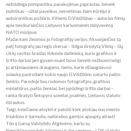
nebūdinga pompastika, pasakojimas paprastas, beveik
buitiškas – užtat paveikus, nesvetimas šiam kūrėjui ir
autoironiškas požiūris. Kitiems D.Vildžiūnas – autorius filmų
apie besikuriančios Lietuvos kariuomenės dalyvavimą
NATO misijose.
Mažai kam žinomos jo fotografijų serijos, fiksuojančios tą
patį fotografų jau regis skersai – išilgai išrodytą Vilnių – šių
ciklų savitas braižas išduoda dailininką, kurio grafikos ir
šrifto darbai jam gyvam esant buvo beveik nežinomi netgi
jo artimiausiems draugams, tiems, kurie džiaugdavosi
sulaukę pasirodant kokio naujo D.Vildžiūno sukurto pašto
ženklo. Parodoje bus rodomos fotografijos, grafikos
miniatiūros, pašto ženklai, bei įspūdingi šrifto darbai –
ranka išrašyti Šekspyro sonetai, psalmės, Lietuvos statuto
ištraukos.
Taigi, kviečiame atvykti ir pabūti kiek atokiau nuo miesto
triukšmo ir šurmulio, natūralios gamtos apsupty atrasti
Tikrą Garsą Valstybės Atgimimo, kartu su
Nepriklausomybės kūrimosi ir dar senesne – LDK statutų