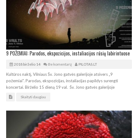
9 POŽEMIAI: Parodos, ekspozicijos, instaliacijos rūsių labirintuose
2018 birželio 14
Be komentarų
PILOTAS.LT
Kultūros naktį, Vilniaus Šv. Jono gatvės galerijoje atsivers „9
požemiai“. Parodas, ekspozicijas, instaliacijas papildys surengti
koncertai. Birželio 15 dieną 19 val. Šv. Jono gatvės galerijoje
Skaityti daugiau