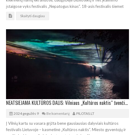
kiekvienų namų ekranuose, daugybėje bibliotekų ir net įkalinimo
įstaigose vyks festivalis „Nepatogus kinas“. 18-asis festivalis šiemet
Skaityti daugiau
NEATSIEJAMA KULTŪROS DALIS: Vilniaus „Kultūros naktis“ švenčia pilnametystę
2024 gegužės 9
Be komentarų
PILOTAS.LT
Į Vilnių kartu su vasara grįžta bene gausiausias dalyviais kultūros
festivalis Lietuvoje – kasmetinė „Kultūros naktis“. Miesto gyventojų ir