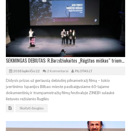
SĖKMINGAS DEBIUTAS: R.Barzdžiukaitės „Rūgštus miškas“ triumfavo Bilbao filmų festivalyje
2018 lapkričio 22
2 Komentarai
PILOTAS.LT
Didysis prizas už geriausią debiutinį pilnametražį filmą – tokio
įvertinimo Ispanijos Bilbao mieste pasibaigusiame 60-tajame
dokumentinių ir trumpametražių filmų festivalyje ZINEBI sulaukė
lietuvės režisierės Rugilės
Skaityti daugiau