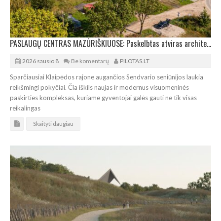
PASLAUGŲ CENTRAS MAZŪRIŠKIUOSE: Paskelbtas atviras architektūros projekto konkursas
2026 sausio 8
Be komentarų
PILOTAS.LT
Sparčiausiai Klaipėdos rajone augančios Sendvario seniūnijos laukia
reikšmingi pokyčiai. Čia iškils naujas ir modernus visuomeninės
paskirties kompleksas, kuriame gyventojai galės gauti ne tik visas
reikalingas
Skaityti daugiau