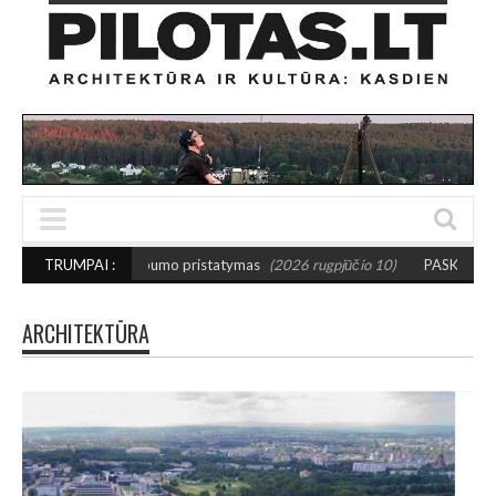
albumo pristatymas
TRUMPAI :
(2026 rugpjūčio 10)
PASKATA KURTI DRĄSIAU: Išrink
ARCHITEKTŪRA