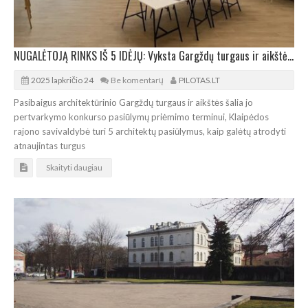
NUGALĖTOJĄ RINKS IŠ 5 IDĖJŲ: Vyksta Gargždų turgaus ir aikštės šalia jo architektūros konkursas
2025 lapkričio 24
Be komentarų
PILOTAS.LT
Pasibaigus architektūrinio Gargždų turgaus ir aikštės šalia jo
pertvarkymo konkurso pasiūlymų priėmimo terminui, Klaipėdos
rajono savivaldybė turi 5 architektų pasiūlymus, kaip galėtų atrodyti
atnaujintas turgus
Skaityti daugiau