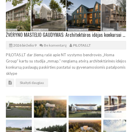
ŽVĖRYNO MASTELIO GAUDYMAS: Architektūros idėjas konkursui pateikė 8 autorių kolektyvai
2026 birželio 9
Be komentarų
PILOTAS.LT
PILOTAS.LT dar žiemą rašė apie NT vystymo bendrovės „Homa
Group“ kartu su studija „mmap.“ rengiamą atvirą architektūrinės idėjos
konkursą paslaugų paskirties pastatui su gyvenamosiomis patalpomis
sklype
Skaityti daugiau