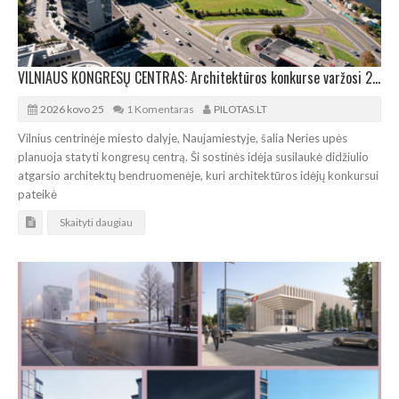
VILNIAUS KONGRESŲ CENTRAS: Architektūros konkurse varžosi 28 idėjos
2026 kovo 25
1 Komentaras
PILOTAS.LT
Vilnius centrinėje miesto dalyje, Naujamiestyje, šalia Neries upės
planuoja statyti kongresų centrą. Ši sostinės idėja susilaukė didžiulio
atgarsio architektų bendruomenėje, kuri architektūros idėjų konkursui
pateikė
Skaityti daugiau