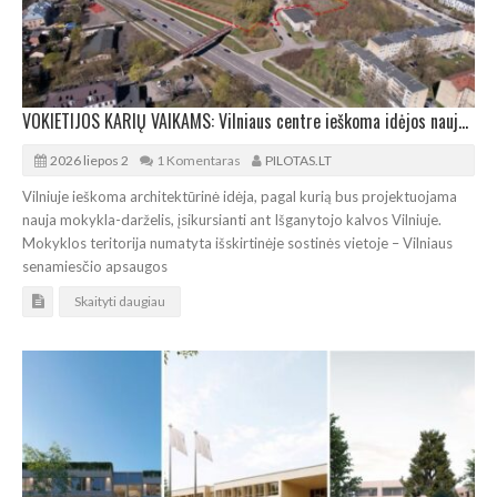
VOKIETIJOS KARIŲ VAIKAMS: Vilniaus centre ieškoma idėjos naujai mokyklai-darželiui
2026 liepos 2
1 Komentaras
PILOTAS.LT
Vilniuje ieškoma architektūrinė idėja, pagal kurią bus projektuojama
nauja mokykla-darželis, įsikursianti ant Išganytojo kalvos Vilniuje.
Mokyklos teritorija numatyta išskirtinėje sostinės vietoje – Vilniaus
senamiesčio apsaugos
Skaityti daugiau