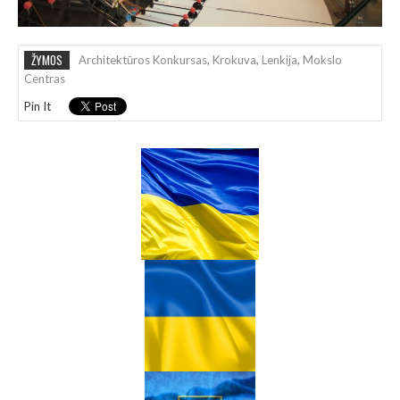
ŽYMOS
Architektūros Konkursas
,
Krokuva
,
Lenkija
,
Mokslo
Centras
Pin It