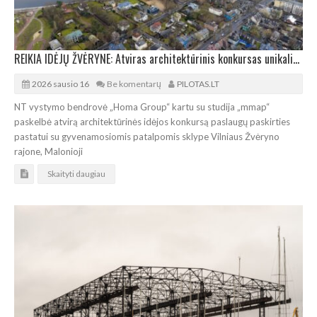
REIKIA IDĖJŲ ŽVĖRYNE: Atviras architektūrinis konkursas unikalioje Vilniaus vietoje
2026 sausio 16
Be komentarų
PILOTAS.LT
NT vystymo bendrovė „Homa Group“ kartu su studija „mmap“
paskelbė atvirą architektūrinės idėjos konkursą paslaugų paskirties
pastatui su gyvenamosiomis patalpomis sklype Vilniaus Žvėryno
rajone, Malonioji
Skaityti daugiau