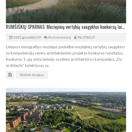
RUMŠIŠKIŲ SPARNAS: Muziejinių vertybių saugyklos konkursą laimėjo „Do architects“
2025 gruodžio 29
Be komentarų
PILOTAS.LT
Lietuvos etnografijos muziejus paskelbė muziejinių vertybių saugyklos
su kompetencijų centru architektūrinio projekto konkurso rezultatus.
Konkurso 1-ąją vietą laimėjo sostinės architektūros kompanijos „Do
architects“ kolektyvas su
Skaityti daugiau