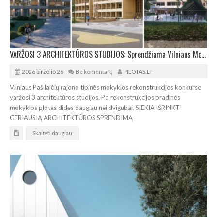
VARŽOSI 3 ARCHITEKTŪROS STUDIJOS: Sprendžiama Vilniaus Medeinos pradinės mokyklos ateitis
2026 birželio 26
Be komentarų
PILOTAS.LT
Vilniaus Pašilaičių rajono tipinės mokyklos rekonstrukcijos konkurse
varžosi 3 architektūros studijos. Po rekonstrukcijos pradinės
mokyklos plotas didės daugiau nei dvigubai. SIEKIA IŠRINKTI
GERIAUSIĄ ARCHITEKTŪROS SPRENDIMĄ
Skaityti daugiau