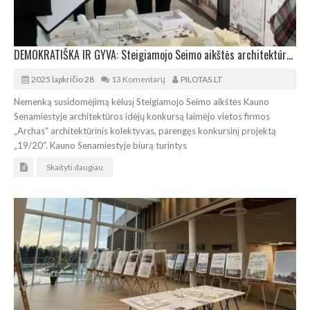
DEMOKRATIŠKA IR GYVA: Steigiamojo Seimo aikštės architektūros konkursą laimėjo „Archas“
2025 lapkričio 28
13 Komentarų
PILOTAS.LT
Nemenką susidomėjimą kėlusį Steigiamojo Seimo aikštės Kauno
Senamiestyje architektūros idėjų konkursą laimėjo vietos firmos
„Archas“ architektūrinis kolektyvas, parengęs konkursinį projektą
„19/20“. Kauno Senamiestyje biurą turintys
Skaityti daugiau