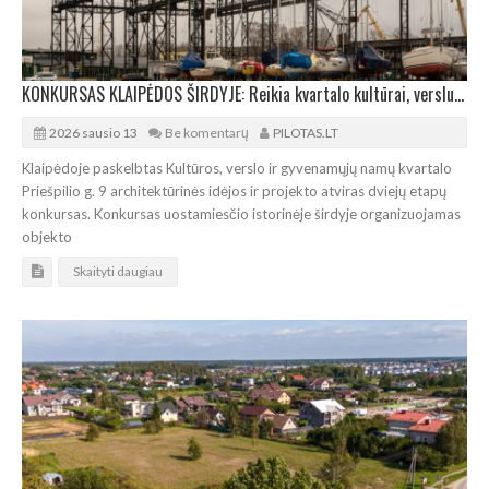
KONKURSAS KLAIPĖDOS ŠIRDYJE: Reikia kvartalo kultūrai, verslui ir gyvenimui
2026 sausio 13
Be komentarų
PILOTAS.LT
Klaipėdoje paskelbtas Kultūros, verslo ir gyvenamųjų namų kvartalo
Priešpilio g. 9 architektūrinės idėjos ir projekto atviras dviejų etapų
konkursas. Konkursas uostamiesčio istorinėje širdyje organizuojamas
objekto
Skaityti daugiau