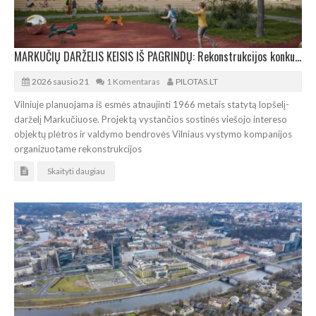
MARKUČIŲ DARŽELIS KEISIS IŠ PAGRINDŲ: Rekonstrukcijos konkursą laimėjo „Processoffice“
2026 sausio 21
1 Komentaras
PILOTAS.LT
Vilniuje planuojama iš esmės atnaujinti 1966 metais statytą lopšelį-
darželį Markučiuose. Projektą vystančios sostinės viešojo intereso
objektų plėtros ir valdymo bendrovės Vilniaus vystymo kompanijos
organizuotame rekonstrukcijos
Skaityti daugiau