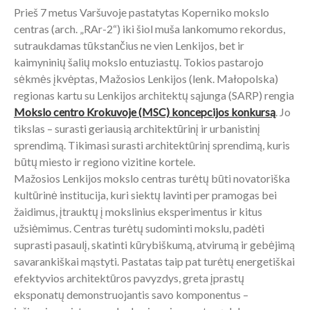
Prieš 7 metus Varšuvoje pastatytas Koperniko mokslo
centras (arch. „RAr-2“) iki šiol muša lankomumo rekordus,
sutraukdamas tūkstančius ne vien Lenkijos, bet ir
kaimyninių šalių mokslo entuziastų. Tokios pastarojo
sėkmės įkvėptas, Mažosios Lenkijos (lenk. Małopolska)
regionas kartu su Lenkijos architektų sąjunga (SARP) rengia
Mokslo centro Krokuvoje (MSC) koncepcijos konkursą
. Jo
tikslas – surasti geriausią architektūrinį ir urbanistinį
sprendimą. Tikimasi surasti architektūrinį sprendimą, kuris
būtų miesto ir regiono vizitine kortele.
Mažosios Lenkijos mokslo centras turėtų būti novatoriška
kultūrinė institucija, kuri siektų lavinti per pramogas bei
žaidimus, įtrauktų į mokslinius eksperimentus ir kitus
užsiėmimus. Centras turėtų sudominti mokslu, padėti
suprasti pasaulį, skatinti kūrybiškumą, atvirumą ir gebėjimą
savarankiškai mąstyti. Pastatas taip pat turėtų energetiškai
efektyvios architektūros pavyzdys, greta įprastų
eksponatų demonstruojantis savo komponentus –