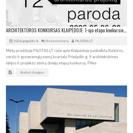
ARCHITEKTŪROS KONKURSAS KLAIPĖDOJE: 1-ojo etapo konkursinių projektų paroda
2026 gegužės 8
Be komentarų
PILOTAS.LT
Metų pradžioje PILOTAS.LT rašė apie Klaipėdoje paskelbtą Kultūros,
verslo ir gyvenamųjų namų kvartalo Priešpilio g. 9 architektūrinės
idėjos ir projekto atvirą dviejų etapų konkursą. Pilies
Skaityti daugiau