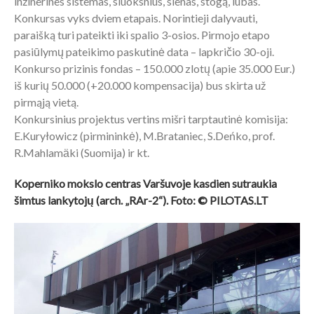
inžinerines sistemas, sluoksnius, sienas, stogą, lubas.
Konkursas vyks dviem etapais. Norintieji dalyvauti,
paraišką turi pateikti iki spalio 3-osios. Pirmojo etapo
pasiūlymų pateikimo paskutinė data – lapkričio 30-oji.
Konkurso prizinis fondas – 150.000 zlotų (apie 35.000 Eur.)
iš kurių 50.000 (+20.000 kompensacija) bus skirta už
pirmąją vietą.
Konkursinius projektus vertins mišri tarptautinė komisija:
E.Kuryłowicz (pirmininkė), M.Brataniec, S.Deńko, prof.
R.Mahlamӓki (Suomija) ir kt.
Koperniko mokslo centras Varšuvoje kasdien sutraukia
šimtus lankytojų (arch. „RAr-2“). Foto: © PILOTAS.LT