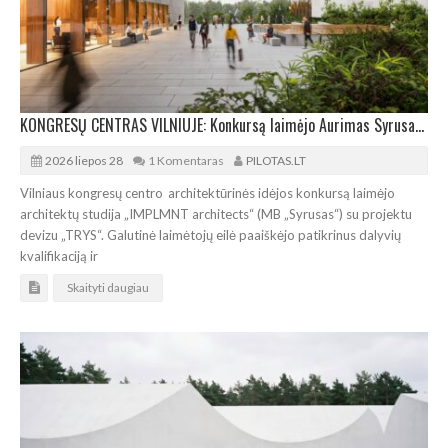
KONGRESŲ CENTRAS VILNIUJE: Konkursą laimėjo Aurimas Syrusas su „IMPLMNT architects“
2026 liepos 28
1 Komentaras
PILOTAS.LT
Vilniaus kongresų centro architektūrinės idėjos konkursą laimėjo
architektų studija „IMPLMNT architects“ (MB „Syrusas“) su projektu
devizu „TRYS“. Galutinė laimėtojų eilė paaiškėjo patikrinus dalyvių
kvalifikaciją ir
Skaityti daugiau