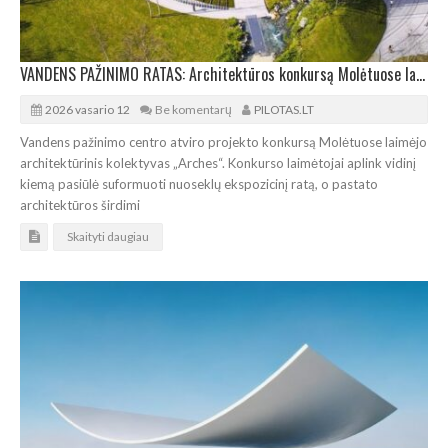
VANDENS PAŽINIMO RATAS: Architektūros konkursą Molėtuose laimėjo „Arches“
2026 vasario 12
Be komentarų
PILOTAS.LT
Vandens pažinimo centro atviro projekto konkursą Molėtuose laimėjo
architektūrinis kolektyvas „Arches“. Konkurso laimėtojai aplink vidinį
kiemą pasiūlė suformuoti nuoseklų ekspozicinį ratą, o pastato
architektūros širdimi
Skaityti daugiau