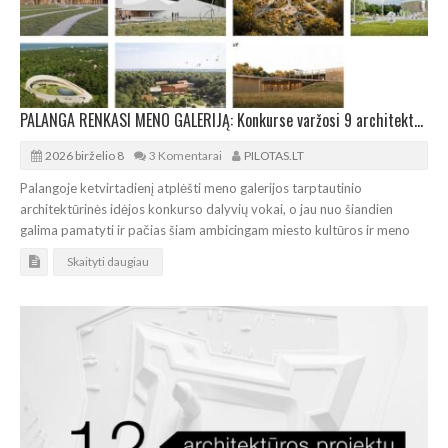
PALANGA RENKASI MENO GALERIJĄ: Konkurse varžosi 9 architektūrinės idėjos
2026 birželio 8
3 Komentarai
PILOTAS.LT
Palangoje ketvirtadienį atplėšti meno galerijos tarptautinio
architektūrinės idėjos konkurso dalyvių vokai, o jau nuo šiandien
galima pamatyti ir pačias šiam ambicingam miesto kultūros ir meno
Skaityti daugiau