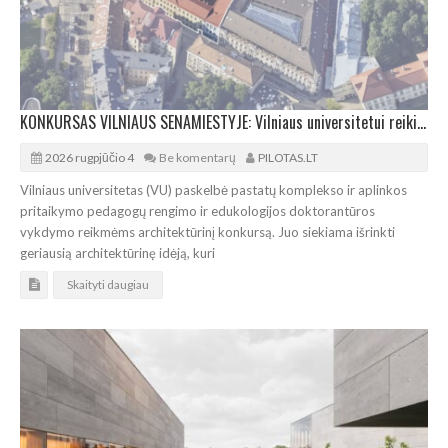
KONKURSAS VILNIAUS SENAMIESTYJE: Vilniaus universitetui reikia pedagogų rengimo centro
2026 rugpjūčio 4
Be komentarų
PILOTAS.LT
Vilniaus universitetas (VU) paskelbė pastatų komplekso ir aplinkos
pritaikymo pedagogų rengimo ir edukologijos doktorantūros
vykdymo reikmėms architektūrinį konkursą. Juo siekiama išrinkti
geriausią architektūrinę idėją, kuri
Skaityti daugiau