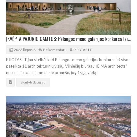
ĮKVĖPTA PAJŪRIO GAMTOS: Palangos meno galerijos konkursą laimėjo „HEIMA architects“
2026 liepos 8
Be komentarų
PILOTAS.LT
PILOTAS.LT jau skelbė, kad Palangos meno galerijos konkursui iš viso
pateikta 11 architektūrinių vizijų. Vilniečių biuras „HEIMA architects“
neseniai socialiniame tinkle pranešė, jog 1-ąją vietą
Skaityti daugiau