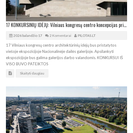
17 KONKURSINIŲ IDĖJŲ: Vilniaus kongresų centro koncepcijas pristatys viešai
2026 balandžio 17
2 Komentarai
PILOTAS.LT
17 Vilniaus kongresų centro architektūrinių idėjų bus pristatytos
viešoje ekspozicijoje Nacionalinėje dailės galerijoje. Apsilankyti
ekspozicijoje bus galima galerijos darbo valandomis. KONKURSUI IŠ
VISO BUVO PATEIKTOS
Skaityti daugiau