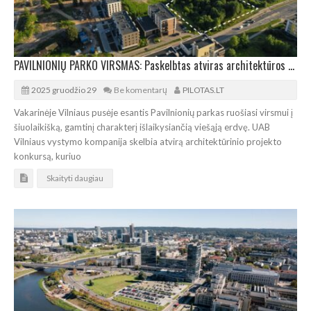
PAVILNIONIŲ PARKO VIRSMAS: Paskelbtas atviras architektūros konkursas
2025 gruodžio 29
Be komentarų
PILOTAS.LT
Vakarinėje Vilniaus pusėje esantis Pavilnionių parkas ruošiasi virsmui į
šiuolaikišką, gamtinį charakterį išlaikysiančią viešąją erdvę. UAB
Vilniaus vystymo kompanija skelbia atvirą architektūrinio projekto
konkursą, kuriuo
Skaityti daugiau