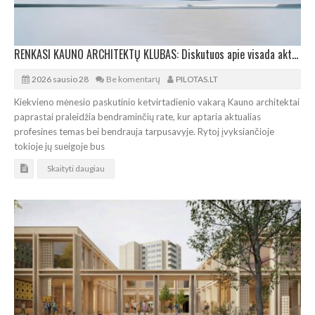
RENKASI KAUNO ARCHITEKTŲ KLUBAS: Diskutuos apie visada aktualius architektūros konkursus
2026 sausio 28
Be komentarų
PILOTAS.LT
Kiekvieno mėnesio paskutinio ketvirtadienio vakarą Kauno architektai
paprastai praleidžia bendraminčių rate, kur aptaria aktualias
profesines temas bei bendrauja tarpusavyje. Rytoj įvyksiančioje
tokioje jų sueigoje bus
Skaityti daugiau