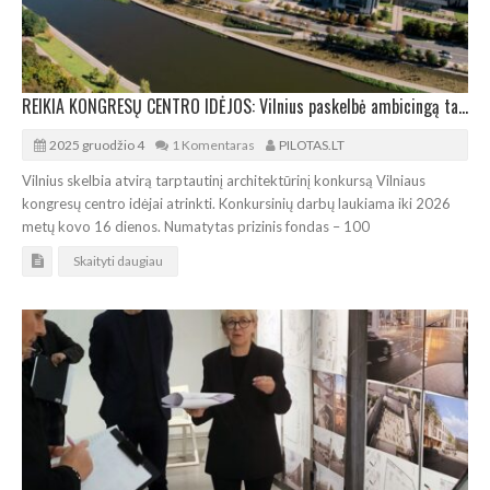
REIKIA KONGRESŲ CENTRO IDĖJOS: Vilnius paskelbė ambicingą tarptautinį architektūros konkursą
2025 gruodžio 4
1 Komentaras
PILOTAS.LT
Vilnius skelbia atvirą tarptautinį architektūrinį konkursą Vilniaus
kongresų centro idėjai atrinkti. Konkursinių darbų laukiama iki 2026
metų kovo 16 dienos. Numatytas prizinis fondas – 100
Skaityti daugiau