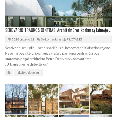
SENDVARIO TRAUKOS CENTRAS: Architektūros konkursą laimėjo Petro Džervaus kolektyvas
2026 birželio 12
Be komentarų
PILOTAS.LT
Sendvario seniūnija – bene sparčiausiai besivystanti Klaipėdos rajone.
Neseniai paaiškėjo, jog naujas viešųjų paslaugų centras čia bus
statomas pagal architekto Petro Džervaus vadovaujamo
„Urbanistinės architektūros“
Skaityti daugiau