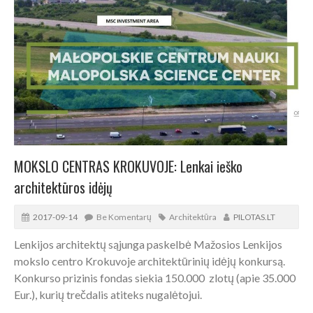
MOKSLO CENTRAS KROKUVOJE: Lenkai ieško
architektūros idėjų
2017-09-14
Be Komentarų
Architektūra
PILOTAS.LT
Lenkijos architektų sąjunga paskelbė Mažosios Lenkijos
mokslo centro Krokuvoje architektūrinių idėjų konkursą.
Konkurso prizinis fondas siekia 150.000 zlotų (apie 35.000
Eur.), kurių trečdalis atiteks nugalėtojui.