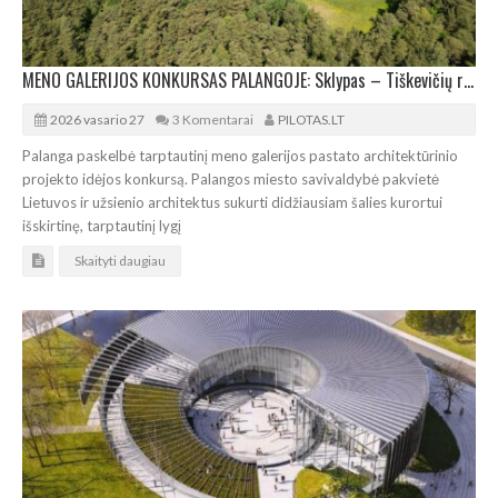
MENO GALERIJOS KONKURSAS PALANGOJE: Sklypas – Tiškevičių rūmų pašonėje
2026 vasario 27
3 Komentarai
PILOTAS.LT
Palanga paskelbė tarptautinį meno galerijos pastato architektūrinio
projekto idėjos konkursą. Palangos miesto savivaldybė pakvietė
Lietuvos ir užsienio architektus sukurti didžiausiam šalies kurortui
išskirtinę, tarptautinį lygį
Skaityti daugiau