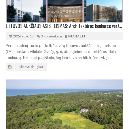
LIETUVOS AUKČIAUSIASIS TEISMAS: Architektūros konkurse varžosi 8 rekonstrukcijos vizijos
2026 kovo 13
3 Komentarai
PILOTAS.LT
Pernai rudenį Turto paskelbė atvirą Lietuvos aukščiausiojo teismo
(LAT) pastato Vilniuje, Gynėjų g. 6, atnaujinimo architektūros idėjų
konkursą. Neseniai paaiškėjo, jog jam savo architektūros vizijas
Skaityti daugiau