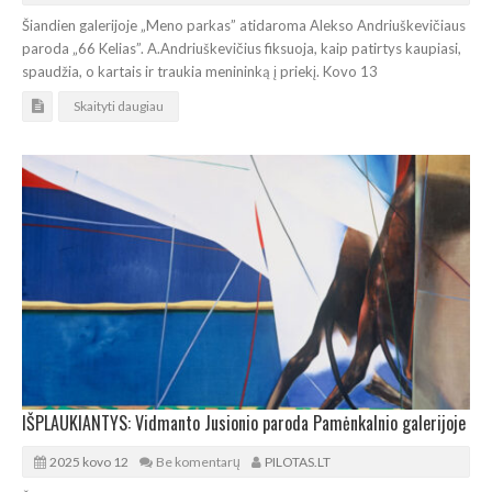
Šiandien galerijoje „Meno parkas” atidaroma Alekso Andriuškevičiaus
paroda „66 Kelias”. A.Andriuškevičius fiksuoja, kaip patirtys kaupiasi,
spaudžia, o kartais ir traukia menininką į priekį. Kovo 13
Skaityti daugiau
IŠPLAUKIANTYS: Vidmanto Jusionio paroda Pamėnkalnio galerijoje
2025 kovo 12
Be komentarų
PILOTAS.LT