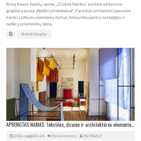
Rytoj Kauno Šančių rajone, „Drobės fabriko“ pastate atidaroma
grupinė paroda „Netikri prisiminimai“. Parodoje pristatomi jaunosios
kartos Lietuvos menininkų darbai, interpretuojantys nostalgijos ir
netikrų prisiminimų temą.
Skaityti daugiau
APRENGTAS NAMAS: Tekstilės, dizaino ir architektūros elementus apjungianti paroda
2023 rugpjūčio 24
Be komentarų
PILOTAS.LT