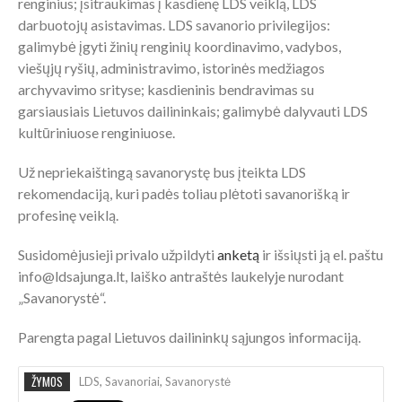
renginius; įsitraukimas į kasdienę LDS veiklą, LDS
darbuotojų asistavimas. LDS savanorio privilegijos:
galimybė įgyti žinių renginių koordinavimo, vadybos,
viešųjų ryšių, administravimo, istorinės medžiagos
archyvavimo srityse; kasdieninis bendravimas su
garsiausiais Lietuvos dailininkais; galimybė dalyvauti LDS
kultūriniuose renginiuose.
Už nepriekaištingą savanorystę bus įteikta LDS
rekomendaciją, kuri padės toliau plėtoti savanorišką ir
profesinę veiklą.
Susidomėjusieji privalo užpildyti
anketą
ir išsiųsti ją el. paštu
info@ldsajunga.lt, laiško antraštės laukelyje nurodant
„Savanorystė“.
Parengta pagal Lietuvos dailininkų sąjungos informaciją.
ŽYMOS
LDS
,
Savanoriai
,
Savanorystė