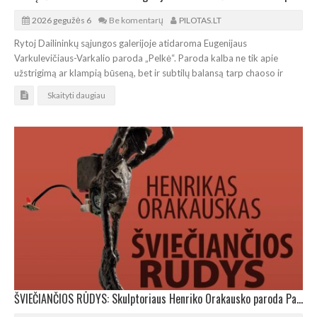
2026 gegužės 6
Be komentarų
PILOTAS.LT
Rytoj Dailininkų sąjungos galerijoje atidaroma Eugenijaus
Varkulevičiaus-Varkalio paroda „Pelkė“. Paroda kalba ne tik apie
užstrigimą ar klampią būseną, bet ir subtilų balansą tarp chaoso ir
Skaityti daugiau
ŠVIEČIANČIOS RŪDYS: Skulptoriaus Henriko Orakausko paroda Panevėžyje