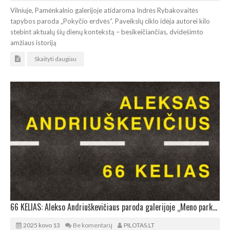
Vilniuje, Pamėnkalnio galerijoje atidaroma Indrės Rybakovaitės
tapybos paroda „Pokyčio erdvės“. Paveikslų ciklo idėja autorei kilo
stebint aktualų šių dienų kontekstą – besikeičiančias, dvidešimto
amžiaus istoriją
Skaityti daugiau
66 KELIAS: Alekso Andriuškevičiaus paroda galerijoje „Meno parkas”
2025 kovo 13
Be komentarų
PILOTAS.LT