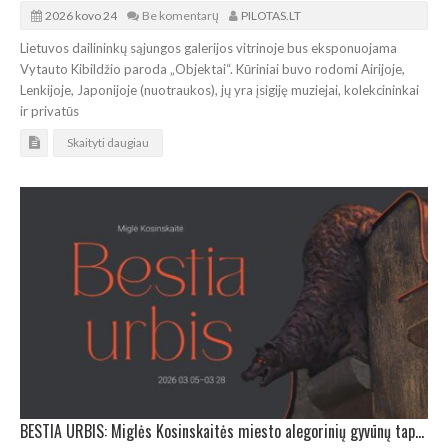
2026 kovo 24
Be komentarų
PILOTAS.LT
Lietuvos dailininkų sąjungos galerijos vitrinoje bus eksponuojama
Vytauto Kibildžio paroda „Objektai“. Kūriniai buvo rodomi Airijoje,
Lenkijoje, Japonijoje (nuotraukos), jų yra įsigiję muziejai, kolekcininkai
ir privatūs
Skaityti daugiau
BESTIA URBIS: Miglės Kosinskaitės miesto alegorinių gyvūnų tapyba