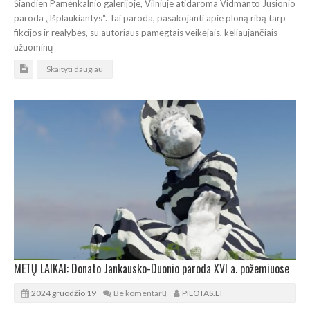
Šiandien Pamėnkalnio galerijoje, Vilniuje atidaroma Vidmanto Jusionio
paroda „Išplaukiantys“. Tai paroda, pasakojanti apie ploną ribą tarp
fikcijos ir realybės, su autoriaus pamėgtais veikėjais, keliaujančiais
užuominų
Skaityti daugiau
METŲ LAIKAI: Donato Jankausko-Duonio paroda XVI a. požemiuose
2024 gruodžio 19
Be komentarų
PILOTAS.LT