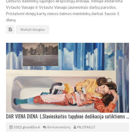
Lietuvos dailininkų sąjungos ekspozicijų erdvėje, Vilniuje atidaroma
Vytauto Vanago ir Vytauto Vanago jaunesniojo darbų parodos.
Pristatomi dviejų kartų vienos šeimos menininkų darbai. Sausio 5
dieną
Skaityti daugiau
DAR VIENA DIENA: L.Slavinskaitės tapybinė dedikacija sutiktiems žmonėms
2022 gruodžio 6
Be komentarų
PILOTAS.LT