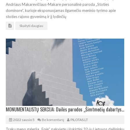
Andriaus Makarevičiaus-Makare personalinė paroda „Stoties
dominore“, kurioje eksponuojamas ilgamečio meninio tyrimo apie
stoties rajono gyvenimą ir jį lydinčių
Skaityti daugiau
MONUMENTALISTŲ SEKCIJA: Dailės parodos „Šimtmečių dabartys“ atidarymas Trakuose
2022 sausio 5
Be komentarų
PILOTAS.LT
Trakų meno galerija „Fojė” pakvietė į išskirtinį 32-jų Lietuvos dailininkų