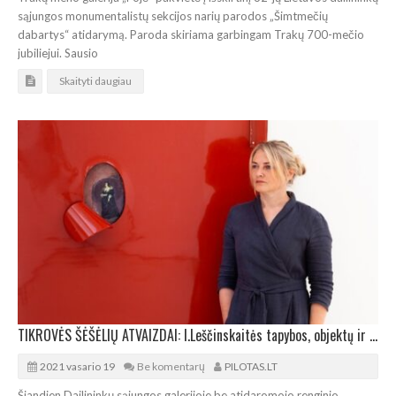
sąjungos monumentalistų sekcijos narių parodos „Šimtmečių
dabartys“ atidarymą. Paroda skiriama garbingam Trakų 700-mečio
jubiliejui. Sausio
Skaityti daugiau
TIKROVĖS ŠĖŠĖLIŲ ATVAIZDAI: I.Leščinskaitės tapybos, objektų ir instaliacijų paroda
2021 vasario 19
Be komentarų
PILOTAS.LT
Šiandien Dailininkų sąjungos galerijoje be atidaromojo renginio