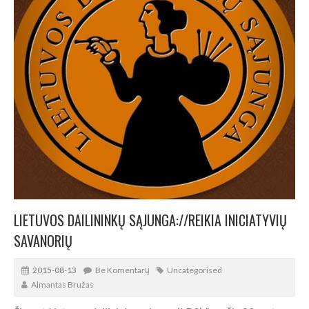
LIETUVOS DAILININKŲ SĄJUNGA://REIKIA INICIATYVIŲ
SAVANORIŲ
2015-08-13
Be Komentarų
Uncategorised
Almantas Bružas