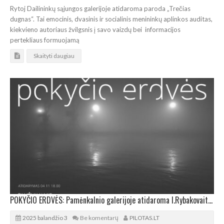
Rytoj Dailininkų sąjungos galerijoje atidaroma paroda „Trečias
dugnas“. Tai emocinis, dvasinis ir socialinis menininkų aplinkos auditas,
kiekvieno autoriaus žvilgsnis į savo vaizdų bei informacijos
pertekliaus formuojamą
Skaityti daugiau
POKYČIO ERDVĖS: Pamėnkalnio galerijoje atidaroma I.Rybakovaitės tapybos paroda
2025 balandžio 3
Be komentarų
PILOTAS.LT