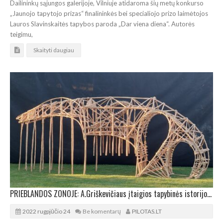
Dailininkų sąjungos galerijoje, Vilniuje atidaroma šių metų konkurso
„Jaunojo tapytojo prizas“ finalininkės bei specialiojo prizo laimėtojos
Lauros Slavinskaitės tapybos paroda „Dar viena diena“. Autorės
teigimu,
Skaityti daugiau
PRIEBLANDOS ZONOJE: A.Griškevičiaus įtaigios tapybinės istorijos ir skulptūrinis objektas
2022 rugpjūčio 24
Be komentarų
PILOTAS.LT