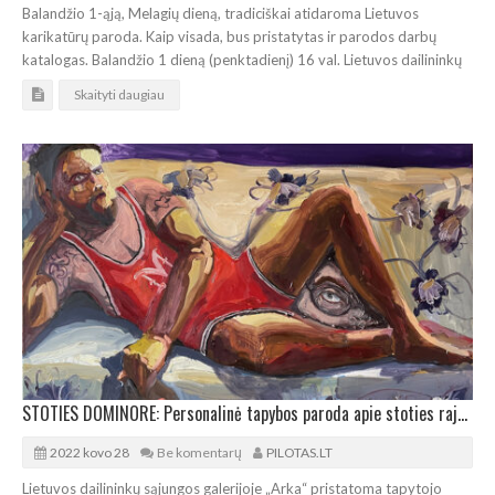
Balandžio 1-ąją, Melagių dieną, tradiciškai atidaroma Lietuvos
karikatūrų paroda. Kaip visada, bus pristatytas ir parodos darbų
katalogas. Balandžio 1 dieną (penktadienį) 16 val. Lietuvos dailininkų
Skaityti daugiau
STOTIES DOMINORE: Personalinė tapybos paroda apie stoties rajono gyvenimą
2022 kovo 28
Be komentarų
PILOTAS.LT
Lietuvos dailininkų sąjungos galerijoje „Arka“ pristatoma tapytojo