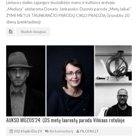
Lietuvos dailės sąjungos šiuolaikinio meno ir kultūros erdvėje
„Medūza“ atidaroma Donato Jankausko-Duonio paroda „Metų laikai“.
ŽYMI METUS TRUNKANČIO PARODŲ CIKLO PRADŽIĄ Gruodžio 20
dieną (penktadienį)
Skaityti daugiau
AUKSO MŪZOS’24: LDS metų laureatų paroda Vilniaus rotušėje
2024 lapkričio 29
Be komentarų
PILOTAS.LT