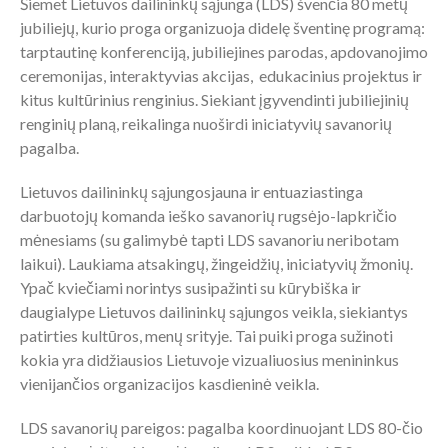
Šiemet Lietuvos dailininkų sąjunga (LDS) švenčia 80 metų
jubiliejų, kurio proga organizuoja didelę šventinę programą:
tarptautinę konferenciją, jubiliejines parodas, apdovanojimo
ceremonijas, interaktyvias akcijas, edukacinius projektus ir
kitus kultūrinius renginius. Siekiant įgyvendinti jubiliejinių
renginių planą, reikalinga nuoširdi iniciatyvių savanorių
pagalba.
Lietuvos dailininkų sąjungosjauna ir entuaziastinga
darbuotojų komanda ieško savanorių rugsėjo-lapkričio
mėnesiams (su galimybė tapti LDS savanoriu neribotam
laikui). Laukiama atsakingų, žingeidžių, iniciatyvių žmonių.
Ypač kviečiami norintys susipažinti su kūrybiška ir
daugialype Lietuvos dailininkų sąjungos veikla, siekiantys
patirties kultūros, menų srityje. Tai puiki proga sužinoti
kokia yra didžiausios Lietuvoje vizualiuosius menininkus
vienijančios organizacijos kasdieninė veikla.
LDS savanorių pareigos: pagalba koordinuojant LDS 80-čio