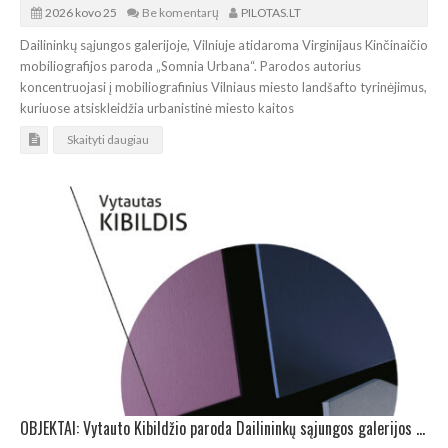
2026 kovo 25
Be komentarų
PILOTAS.LT
Dailininkų sąjungos galerijoje, Vilniuje atidaroma Virginijaus Kinčinaičio
mobiliografijos paroda „Somnia Urbana“. Parodos autorius
koncentruojasi į mobiliografinius Vilniaus miesto landšafto tyrinėjimus,
kuriuose atsiskleidžia urbanistinė miesto kaitos
Skaityti daugiau
OBJEKTAI: Vytauto Kibildžio paroda Dailininkų sąjungos galerijos vitrinoje