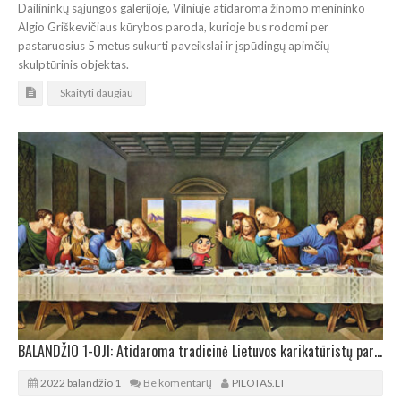
Dailininkų sąjungos galerijoje, Vilniuje atidaroma žinomo menininko
Algio Griškevičiaus kūrybos paroda, kurioje bus rodomi per
pastaruosius 5 metus sukurti paveikslai ir įspūdingų apimčių
skulptūrinis objektas.
Skaityti daugiau
BALANDŽIO 1-OJI: Atidaroma tradicinė Lietuvos karikatūristų paroda
2022 balandžio 1
Be komentarų
PILOTAS.LT