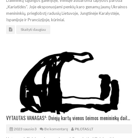
Dailininkų sąjungos galerijoje, Vilniuje atidaroma tapybos paroda
„Kariatidės“. Joje eksponuojami penkių karo genamų jaunų Ukrainos
menininkių, prieglobstį radusių Lietuvoje, Jungtinėje Karalystėje,
Ispanijoje ir Prancūzijoje, kūriniai.
Skaityti daugiau
VYTAUTAS VANAGAS²: Dviejų kartų vienos šeimos menininkų dailės paroda
2023 sausio 3
Be komentarų
PILOTAS.LT