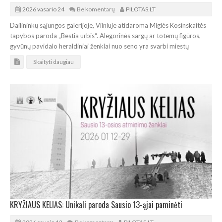
2026 vasario 24
Be komentarų
PILOTAS.LT
Dailininkų sąjungos galerijoje, Vilniuje atidaroma Miglės Kosinskaitės
tapybos paroda „Bestia urbis“. Alegorinės sargų ar totemų figūros,
gyvūnų pavidalo heraldiniai ženklai nuo seno yra svarbi miestų
Skaityti daugiau
KRYŽIAUS KELIAS: Unikali paroda Sausio 13-ąjai paminėti