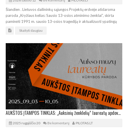
2026 sausio 12
Be komentarų
PILOTAS.LT
Šiandien . Lietuvos dailininkų sąjungos Projektų erdvėje atidaroma
paroda „Kryžiaus kelias: Sausio 13-osios atminimo ženklai“, skirta
paminėti 1991 m. sausio 13-osios tragediją ir aktualizuoti ypatingą
Skaityti daugiau
AUKŠTOS ĮTAMPOS TINKLAS: „Auksinių ženklelių” laureatų apdovanojimas ir paroda Vilniaus rotušėje
2025 rugpjūčio 20
Be komentarų
PILOTAS.LT