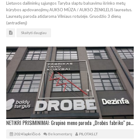
Lietuvos dailininkų sąjungos Taryba slaptu balsavimu išrinko metų
kūrybos apdovanojimų AUKSO MŪZA / AUKSO ŽENKLELIS laureatus.
Laureatų paroda atidaroma Vilniaus rotušėje. Gruodžio 3 dieną
(antradienį)
Skaityti daugiau
NETIKRI PRISIMINIMAI: Grupinė meno paroda „Drobės fabriko“ pastate
2024 lapkričio 6
Be komentarų
PILOTAS.LT