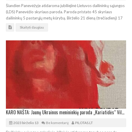
Šiandien Panevėžyje atidaroma jubiliejinė Lietuvos dailininkų sąjungos
(LDS) Panevėžio skyriaus paroda. Paroda pristato 45 skyriaus
dailininkų 5 pastarųjų metų kūrybą. Birželio 21 dieną (trečiadienį) 17
Skaityti daugiau
KARO NAŠTA: Jaunų Ukrainos menininkių paroda „Kariatidės“ Vilniuje
2023 birželio 13
Be komentarų
PILOTAS.LT