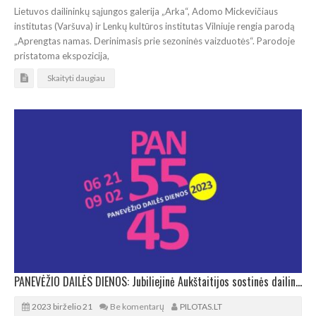
Lietuvos dailininkų sąjungos galerija „Arka“, Adomo Mickevičiaus
institutas (Varšuva) ir Lenkų kultūros institutas Vilniuje rengia parodą
„Aprengtas namas. Derinimasis prie sezoninės vaizduotės“. Parodoje
pristatoma ekspozicija,
Skaityti daugiau
PANEVĖŽIO DAILĖS DIENOS: Jubiliejinė Aukštaitijos sostinės dailininkų paroda PAN 55-45
2023 birželio 21
Be komentarų
PILOTAS.LT