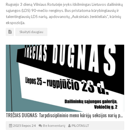
Rugsėjo 3 dieną Vilniaus Rotušėje įvyks iškilmingas Lietuvos dailininkų
sąjungos (LDS) 90-mečio renginys. Bus pristatoma kūrybingiausių ir
talentingiausių LDS narių, apdovanotų „Auksiniais ženkleliais“, kūrinių
ekspozicija.
Skaityti daugiau
TREČIAS DUGNAS: Tarpdisciplininio meno kūrėjų sekcijos narių projektas-tyrimas
2025 liepos 24
Be komentarų
PILOTAS.LT