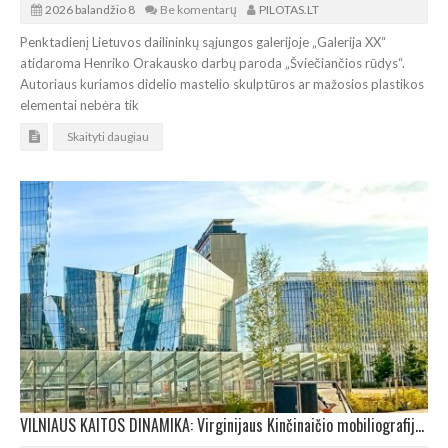
2026 balandžio 8
Be komentarų
PILOTAS.LT
Penktadienį Lietuvos dailininkų sąjungos galerijoje „Galerija XX“
atidaroma Henriko Orakausko darbų paroda „Šviečiančios rūdys“.
Autoriaus kuriamos didelio mastelio skulptūros ar mažosios plastikos
elementai nebėra tik
Skaityti daugiau
VILNIAUS KAITOS DINAMIKA: Virginijaus Kinčinaičio mobiliografijos paroda „Somnia Urbana“