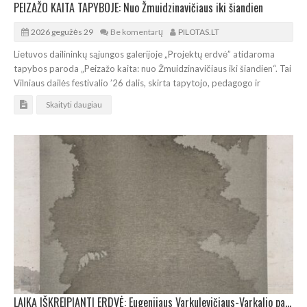
PEIZAŽO KAITA TAPYBOJE: Nuo Žmuidzinavičiaus iki šiandien
2026 gegužės 29
Be komentarų
PILOTAS.LT
Lietuvos dailininkų sąjungos galerijoje „Projektų erdvė” atidaroma
tapybos paroda „Peizažo kaita: nuo Žmuidzinavičiaus iki šiandien“. Tai
Vilniaus dailės festivalio ’26 dalis, skirta tapytojo, pedagogo ir
Skaityti daugiau
LAIKĄ IŠKREIPIANTI ERDVĖ: Eugenijaus Varkulevičiaus-Varkalio paroda Dailininkų sąjungos galerijoje