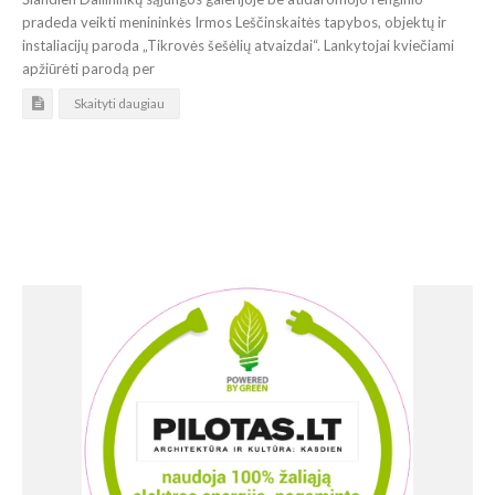
pradeda veikti menininkės Irmos Leščinskaitės tapybos, objektų ir
instaliacijų paroda „Tikrovės šešėlių atvaizdai“. Lankytojai kviečiami
apžiūrėti parodą per
Skaityti daugiau