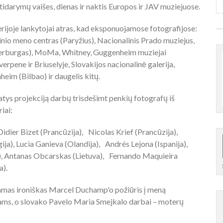
atidarymų vaišes, dienas ir naktis Europos ir JAV muziejuose.
rijoje lankytojai atras, kad eksponuojamose fotografijose:
nio meno centras (Paryžius), Nacionalinis Prado muziejus,
terburgas), MoMa, Whitney, Guggenheim muziejai
erpene ir Briuselyje, Slovakijos nacionalinė galerija,
m (Bilbao) ir daugelis kitų.
tys projekciją darbų trisdešimt penkių fotografų iš
iai:
idier Bizet (Prancūzija), Nicolas Krief (Prancūzija),
ija), Lucia Ganieva (Olandija), Andrés Lejona (Ispanija),
a), Antanas Obcarskas (Lietuva), Fernando Maquieira
a).
iamas ironiškas Marcel Duchamp'o požiūris į meną
ms, o slovako Pavelo Maria Smejkalo darbai – moterų