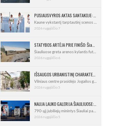
PUSIAUSVYROS AKTAS SANTAKOJE: „ConTempo 2026“ uždarys sudėtingas pasirodymas 8 m aukštyje
Kaune vykstantį tarptautinį scenos menų
2026 rugpjūčio 7
STATYBOS ARTĖJA PRIE FINIŠO: Šiaulių futbolo ir regbio maniežas įgavo kontūrus
Šiauliuose greta arenos kylantis futbolo
2026 rugpjūčio 6
IŠSAUGOS URBANISTINĮ CHARAKTERĮ: Vilniuje pradėtas Jogailos gatvės remontas
Vilniaus centre prasidėjo Jogailos gatvės
2026 rugpjūčio 5
NAUJA LAUKO GALERIJA ŠIAULIUOSE: Pirmoje ekspozicijoje – Eduardo Juchnevičiaus kūryba
790-ąjį jubiliejų minintys Šiauliai pasipildo
2026 rugpjūčio 5