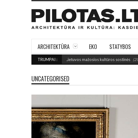
ARCHITEKTŪRA
EKO
STATYBOS
IAU: Išrinktos 2027-ųjų Lietuvos mažosios kultūros sostinės
TRUMPAI :
(2026 rugpjū
UNCATEGORISED