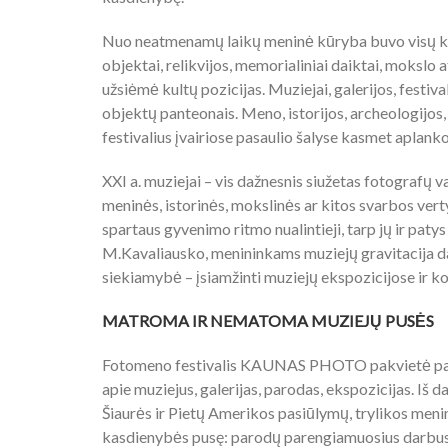
Nuo neatmenamų laikų meninė kūryba buvo visų kultų
objektai, relikvijos, memorialiniai daiktai, mokslo 
užsiėmė kultų pozicijas. Muziejai, galerijos, festi
objektų panteonais. Meno, istorijos, archeologijos
festivalius įvairiose pasaulio šalyse kasmet aplanko
XXI a. muziejai – vis dažnesnis siužetas fotografų 
meninės, istorinės, mokslinės ar kitos svarbos verty
spartaus gyvenimo ritmo nualintieji, tarp jų ir paty
M.Kavaliausko, menininkams muziejų gravitacija da
siekiamybė – įsiamžinti muziejų ekspozicijose ir ko
MATROMA IR NEMATOMA MUZIEJŲ PUSĖS
Fotomeno festivalis KAUNAS PHOTO pakvietė pasaul
apie muziejus, galerijas, parodas, ekspozicijas. Iš d
Šiaurės ir Pietų Amerikos pasiūlymų, trylikos men
kasdienybės pusę: parodų parengiamuosius darbus,