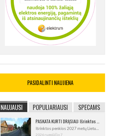
PASIDALINTI NAUJIENA
NAUJAUSI
POPULIARIAUSI
SPECAMS
PASKATA KURTI DRĄSIAU: Išrinktos 2027-ųjų Lietuvos mažosios kultūros sostinės
Išrinktos penkios 2027 metų Lietuvos
2026 rugpjūčio 7