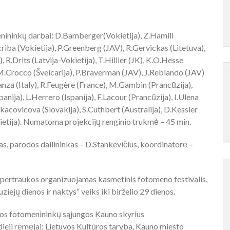
nininkų darbai: D.Bamberger(Vokietija), Z.Hamill
Scriba (Vokietija), P.Greenberg (JAV), R.Gervickas (Litetuva),
, R.Drits (Latvija-Vokietija), T.Hillier (JK), K.O.Hesse
 M.Crocco (Šveicarija), P.Braverman (JAV), J.Reblando (JAV)
anza (Italy), R.Feugère (France), M.Gambin (Prancūzija),
anija), L.Herrero (Ispanija), F.Lacour (Prancūzija), I.Ulena
Lukacovicova (Slovakija), S.Cuthbert (Australija), D.Kessler
ietija). Numatoma projekcijų renginio trukmė – 45 min.
s, parodos dailininkas – D.Stankevičius, koordinatorė –
ertraukos organizuojamas kasmetinis fotomeno festivalis,
ziejų dienos ir naktys“ veiks iki birželio 29 dienos.
os fotomenininkų sąjungos Kauno skyrius
eji rėmėjai: Lietuvos Kultūros taryba, Kauno miesto