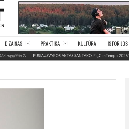
DIZAINAS
PRAKTIKA
KULTŪRA
ISTORIJOS
čio 7)
PUSIAUSVYROS AKTAS SANTAKOJE: „ConTempo 2026“ uždarys sud