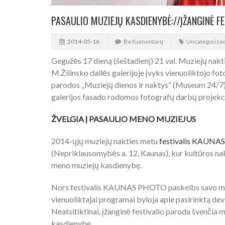
PASAULIO MUZIEJŲ KASDIENYBĖ://ĮŽANGINĖ 
2014-05-16
Be Komentarų
Uncategorise
Gegužės 17 dieną (šeštadienį) 21 val. Muziejų nakt
M.Žilinsko dailės galerijoje įvyks vienuoliktojo
parodos „Muziejų dienos ir naktys“ (Museum 24/7) 
galerijos fasado rodomos fotografų darbų projekc
ŽVELGIA Į PASAULIO MENO MUZIEJUS
2014-ųjų muziejų nakties metu
festivalis KAUN
(Nepriklausomybės a. 12, Kaunas), kur kultūros nak
meno muziejų kasdienybę.
Nors festivalis KAUNAS PHOTO paskelbs savo metų 
vienuoliktajai programai byloja apie pasirinktą devi
Neatsitiktinai, įžanginė festivalio paroda švenčia m
kasdienybę.