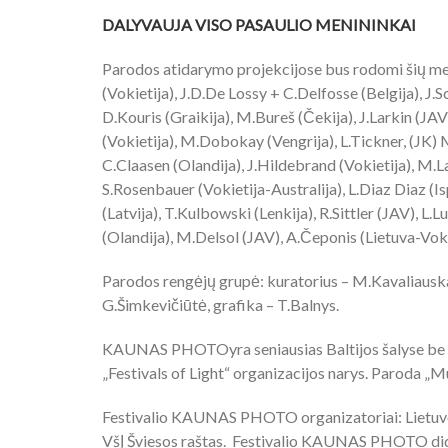
DALYVAUJA VISO PASAULIO MENININKAI
Parodos atidarymo projekcijose bus rodomi šių me
(Vokietija), J.D.De Lossy + C.Delfosse (Belgija), J.
D.Kouris (Graikija), M.Bureš (Čekija), J.Larkin (JAV)
(Vokietija), M.Dobokay (Vengrija), L.Tickner, (JK)
C.Claasen (Olandija), J.Hildebrand (Vokietija), M.L
S.Rosenbauer (Vokietija-Australija), L.Diaz Diaz (Isp
(Latvija), T.Kulbowski (Lenkija), R.Sittler (JAV), L.
(Olandija), M.Delsol (JAV), A.Čeponis (Lietuva-Vok
Parodos rengėjų grupė: kuratorius – M.Kavaliauska
G.Šimkevičiūtė, grafika – T.Balnys.
KAUNAS PHOTOyra seniausias Baltijos šalyse be p
„Festivals of Light“ organizacijos narys. Paroda „Mu
Festivalio KAUNAS PHOTO organizatoriai: Lietuv
VšĮ Šviesos raštas. Festivalio KAUNAS PHOTO didi