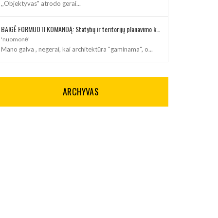
,,Objektyvas" atrodo gerai...
BAIGĖ FORMUOTI KOMANDĄ: Statybų ir teritorijų planavimo klausimus kuruos architektė
'nuomonė'
Mano galva , negerai, kai architektūra "gaminama", o...
ARCHYVAS