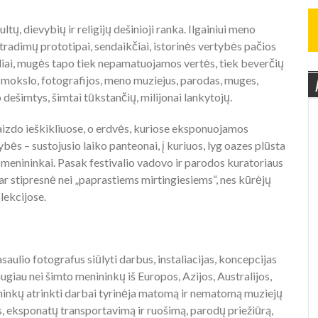
, dievybių ir religijų dešinioji ranka. Ilgainiui meno
atradimų prototipai, sendaikčiai, istorinės vertybės pačios
valiai, mugės tapo tiek nepamatuojamos vertės, tiek beverčių
, mokslo, fotografijos, meno muziejus, parodas, muges,
 dešimtys, šimtai tūkstančių, milijonai lankytojų.
vaizdo ieškikliuose, o erdvės, kuriose eksponuojamos
bės – sustojusio laiko panteonai, į kuriuos, lyg oazes plūsta
s menininkai. Pasak festivalio vadovo ir parodos kuratoriaus
r stipresnė nei „paprastiems mirtingiesiems“, nes kūrėjų
lekcijose.
io fotografus siūlyti darbus, instaliacijas, koncepcijas
augiau nei šimto menininkų iš Europos, Azijos, Australijos,
ininkų atrinkti darbai tyrinėja matomą ir nematomą muziejų
 eksponatų transportavimą ir ruošimą, parodų priežiūrą,