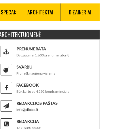
SPECAI:
ARCHITEKTAI
DIZAINERIAI
ARCHITEKTUOMENĖ
PRENUMERATA
Daugiau nei 1.600 prenumeratorių
SVARBU
Pranešk naujieną visiems
FACEBOOK
Būk kartu su 4 292 bendraminčiais
REDAKCIJOS PAŠTAS
info@pilotas.lt
REDAKCIJA
+370 680 44001