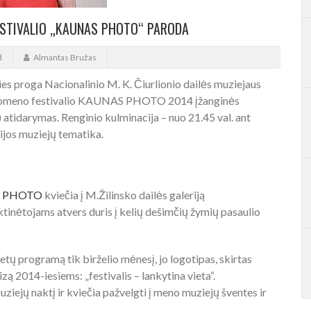
FESTIVALIO „KAUNAS PHOTO“ PARODA
d
Almantas Bružas
ies proga Nacionalinio M. K. Čiurlionio dailės muziejaus
 fotomeno festivalio KAUNAS PHOTO 2014 įžanginės
atidarymas. Renginio kulminacija – nuo 21.45 val. ant
ijos muziejų tematika.
AS PHOTO
kviečia į M.Žilinsko dailės galeriją
tinėtojams atvers duris į kelių dešimčių žymių pasaulio
programą tik birželio mėnesį, jo logotipas, skirtas
zą 2014-iesiems: „festivalis – lankytina vieta“.
uziejų naktį ir kviečia pažvelgti į meno muziejų šventes ir