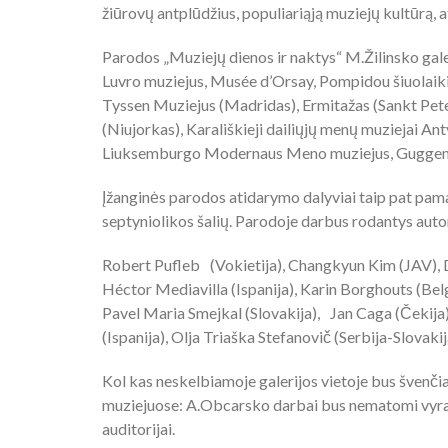
žiūrovų antplūdžius, populiariąją muziejų kultūrą, 
Parodos „Muziejų dienos ir naktys“ M.Žilinsko gale
Luvro muziejus, Musée d’Orsay, Pompidou šiuolaiki
Tyssen Muziejus (Madridas), Ermitažas (Sankt Pe
(Niujorkas), Karališkieji dailiųjų menų muziejai Antv
Liuksemburgo Modernaus Meno muziejus, Guggenhei
Įžanginės parodos atidarymo dalyviai taip pat pama
septyniolikos šalių. Parodoje darbus rodantys autor
Robert Pufleb (Vokietija), Changkyun Kim (JAV), D
Héctor Mediavilla (Ispanija), Karin Borghouts (Belg
Pavel Maria Smejkal (Slovakija), Jan Caga (Čekij
(Ispanija), Olja Triaška Stefanovič (Serbija-Slovakij
Kol kas neskelbiamoje galerijos vietoje bus švenč
muziejuose: A.Obcarsko darbai bus nematomi vyra
auditorijai.