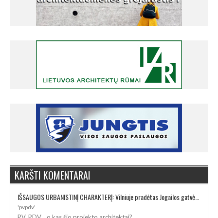
KARŠTI KOMENTARAI
IŠSAUGOS URBANISTINĮ CHARAKTERĮ: Vilniuje pradėtas Jogailos gatvės remontas
'pvpdv'
PV, PDV... o kas šio projekto architektai?...