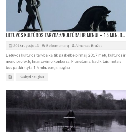
LIETUVOS KULTŪROS TARYBA://KULTŪRAI IR MENUI – 1,5 MLN. DAUGIAU EURŲ
2016 rugsėjo 13
Be komentarų
Almantas Bružas
Lietuvos kultūros taryba ką tik paskelbė pirmąjį 2017 metų kultūros ir
meno projektų finansavimo konkursą. Pranešama, kad kitais metais
bus paskirstyta 1,5 mln. eurų daugiau
Skaityti daugiau