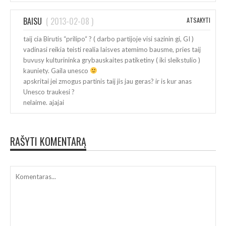
BAISU
(
2013-02-08
)
ATSAKYTI
taij cia Birutis “prilipo“ ? ( darbo partijoje visi sazinin gi, GI )
vadinasi reikia teisti realia laisves atemimo bausme, pries taij
buvusy kulturininka grybauskaites patiketiny ( iki sleikstulio )
kauniety. Gaila unesco
apskritai jei zmogus partinis taij jis jau geras? ir is kur anas
Unesco traukesi ?
nelaime. ajajai
RAŠYTI KOMENTARĄ