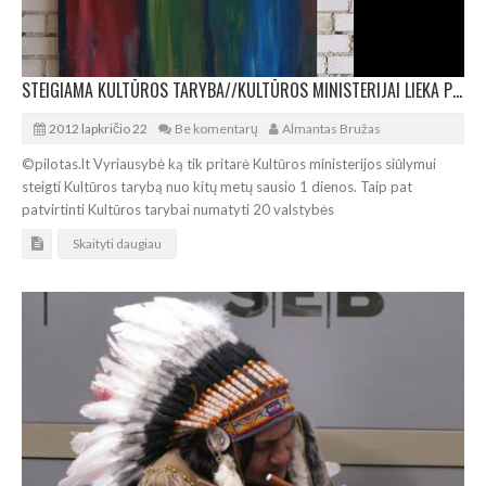
STEIGIAMA KULTŪROS TARYBA//KULTŪROS MINISTERIJAI LIEKA POLITIKA
2012 lapkričio 22
Be komentarų
Almantas Bružas
©pilotas.lt Vyriausybė ką tik pritarė Kultūros ministerijos siūlymui
steigti Kultūros tarybą nuo kitų metų sausio 1 dienos. Taip pat
patvirtinti Kultūros tarybai numatyti 20 valstybės
Skaityti daugiau