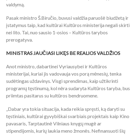
valdymą.
Pasak ministro Š.Biručio, buvusi valdžia paruošė biudžetą ir
įstatymus taip, kad kultūrai Kultūros ministerija negali skirti
nei lito. Tai, nuo sausio 1-osios – Kultūros tarybos
prerogatyva.
MINISTRAS JAUČIASI LIKĘS BE REALIOS VALDŽIOS
Anot ministro, dabartinei Vyriausybei ir Kultūros
ministerijai, kuriai jis vadovauja vos porą mėnesių, tenka
sudėtingas uždavinys. Visgi sprendimas, kaip užtikrinti
programų tęstinumą, kol nėra sudaryta Kultūros taryba, bus
priimtas pasitarus su kultūros bendruomene.
„Dabar yra tokia situacija, kada reikia spręsti, ką daryti su
tęstiniais, kultūrai gyvybiškai svarbiais projektais kaip Kino
pavasaris, Tarptautinė Vilniaus knygų mugė ar
stipendijomis, kurių laukia meno žmonės. Nefinansuoti šių