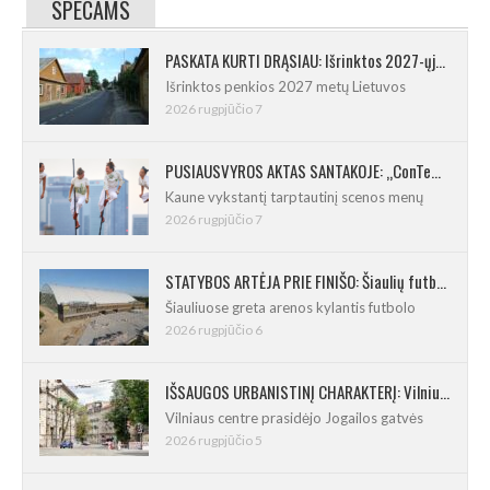
SPECAMS
PASKATA KURTI DRĄSIAU: Išrinktos 2027-ųjų Lietuvos mažosios kultūros sostinės
Išrinktos penkios 2027 metų Lietuvos
2026 rugpjūčio 7
PUSIAUSVYROS AKTAS SANTAKOJE: „ConTempo 2026“ uždarys sudėtingas pasirodymas 8 m aukštyje
Kaune vykstantį tarptautinį scenos menų
2026 rugpjūčio 7
STATYBOS ARTĖJA PRIE FINIŠO: Šiaulių futbolo ir regbio maniežas įgavo kontūrus
Šiauliuose greta arenos kylantis futbolo
2026 rugpjūčio 6
IŠSAUGOS URBANISTINĮ CHARAKTERĮ: Vilniuje pradėtas Jogailos gatvės remontas
Vilniaus centre prasidėjo Jogailos gatvės
2026 rugpjūčio 5