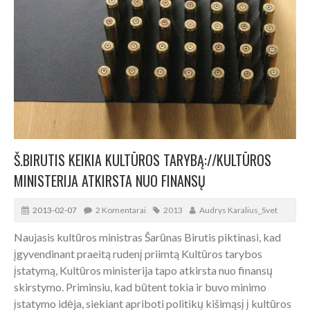
Š.BIRUTIS KEIKIA KULTŪROS TARYBĄ://KULTŪROS
MINISTERIJA ATKIRSTA NUO FINANSŲ
2013-02-07
2 Komentarai
2013
Audrys Karalius_Svet
Naujasis kultūros ministras Šarūnas Birutis piktinasi, kad
įgyvendinant praeitą rudenį priimtą Kultūros tarybos
įstatymą, Kultūros ministerija tapo atkirsta nuo finansų
skirstymo. Priminsiu, kad būtent tokia ir buvo minimo
įstatymo idėja, siekiant apriboti politikų kišimąsį į kultūros