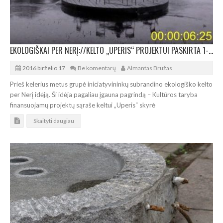
EKOLOGIŠKAI PER NERĮ://KELTO „UPERIS“ PROJEKTUI PASKIRTA 1-OJI VIETA IR 17.000 EURŲ
2016 birželio 17
Be komentarų
Almantas Bružas
Prieš kelerius metus grupė iniciatyvininkų subrandino ekologiško kelto
per Nerį idėją. Ši idėja pagaliau įgauna pagrindą – Kultūros taryba
finansuojamų projektų sąraše keltui „Uperis“ skyrė
Skaityti daugiau