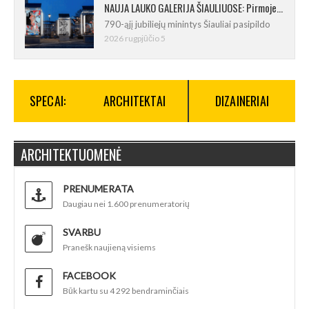
NAUJA LAUKO GALERIJA ŠIAULIUOSE: Pirmoje ekspozicijoje – Eduardo Juchnevičiaus kūryba
790-ąjį jubiliejų minintys Šiauliai pasipildo
2026 rugpjūčio 5
SPECAI:
ARCHITEKTAI
DIZAINERIAI
ARCHITEKTUOMENĖ
PRENUMERATA
Daugiau nei 1.600 prenumeratorių
SVARBU
Pranešk naujieną visiems
FACEBOOK
Būk kartu su 4 292 bendraminčiais