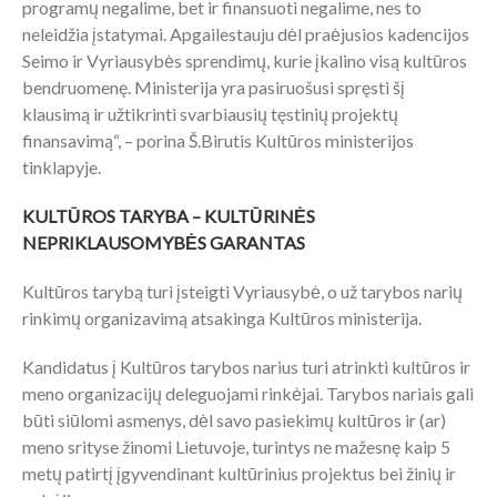
programų negalime, bet ir finansuoti negalime, nes to
neleidžia įstatymai. Apgailestauju dėl praėjusios kadencijos
Seimo ir Vyriausybės sprendimų, kurie įkalino visą kultūros
bendruomenę. Ministerija yra pasiruošusi spręsti šį
klausimą ir užtikrinti svarbiausių tęstinių projektų
finansavimą“, – porina Š.Birutis Kultūros ministerijos
tinklapyje.
KULTŪROS TARYBA – KULTŪRINĖS
NEPRIKLAUSOMYBĖS GARANTAS
Kultūros tarybą turi įsteigti Vyriausybė, o už tarybos narių
rinkimų organizavimą atsakinga Kultūros ministerija.
Kandidatus į Kultūros tarybos narius turi atrinkti kultūros ir
meno organizacijų deleguojami rinkėjai. Tarybos nariais gali
būti siūlomi asmenys, dėl savo pasiekimų kultūros ir (ar)
meno srityse žinomi Lietuvoje, turintys ne mažesnę kaip 5
metų patirtį įgyvendinant kultūrinius projektus bei žinių ir