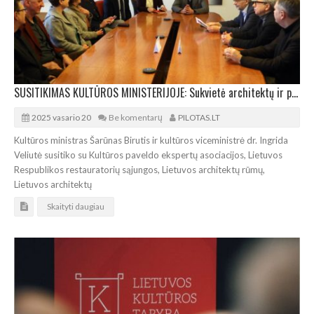
SUSITIKIMAS KULTŪROS MINISTERIJOJE: Sukvietė architektų ir paveldosaugininkų bendruomenę
2025 vasario 20
Be komentarų
PILOTAS.LT
Kultūros ministras Šarūnas Birutis ir kultūros viceministrė dr. Ingrida
Veliutė susitiko su Kultūros paveldo ekspertų asociacijos, Lietuvos
Respublikos restauratorių sąjungos, Lietuvos architektų rūmų,
Lietuvos architektų
Skaityti daugiau