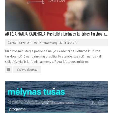
ARTĖJA NAUJA KADENCIJA: Paskelbta Lietuvos kultūros tarybos narių paieška
2020 birželio 2
Be komentarų
PILOTAS.LT
Kultūros ministerija paskelbė naujos kadencijos Lietuvos kultūros
tarybos (LKT) narių rinkimų pradžią. Pretendentus į LKT narius gali
siūlyti fiziniai ir juridiniai asmenys. Pagal Lietuvos kultūros
Skaityti daugiau