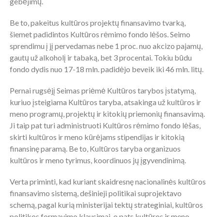
gebėjimų.
Be to, pakeitus kultūros projektų finansavimo tvarką,
šiemet padidintos Kultūros rėmimo fondo lėšos. Seimo
sprendimu į jį pervedamas nebe 1 proc. nuo akcizo pajamų,
gautų už alkoholį ir tabaką, bet 3 procentai. Tokiu būdu
fondo dydis nuo 17-18 mln. padidėjo beveik iki 46 mln. litų.
Pernai rugsėjį Seimas priėmė Kultūros tarybos įstatymą,
kuriuo įsteigiama Kultūros taryba, atsakinga už kultūros ir
meno programų, projektų ir kitokių priemonių finansavimą.
Ji taip pat turi administruoti Kultūros rėmimo fondo lėšas,
skirti kultūros ir meno kūrėjams stipendijas ir kitokią
finansinę paramą. Be to, Kultūros taryba organizuos
kultūros ir meno tyrimus, koordinuos jų įgyvendinimą.
Verta priminti, kad kuriant skaidresnę nacionalinės kultūros
finansavimo sistemą, dešinieji politikai suprojektavo
schemą, pagal kurią ministerijai tektų strateginiai, kultūros
politikos formavimo klausimai, o pats kultūros ir meno