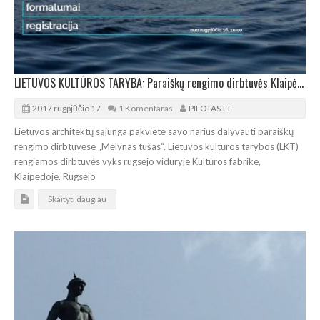
LIETUVOS KULTŪROS TARYBA: Paraiškų rengimo dirbtuvės Klaipėdoje
2017 rugpjūčio 17
1 Komentaras
PILOTAS.LT
Lietuvos architektų sąjunga pakvietė savo narius dalyvauti paraiškų
rengimo dirbtuvėse „Mėlynas tušas“. Lietuvos kultūros tarybos (LKT)
rengiamos dirbtuvės vyks rugsėjo viduryje Kultūros fabrike,
Klaipėdoje. Rugsėjo
Skaityti daugiau