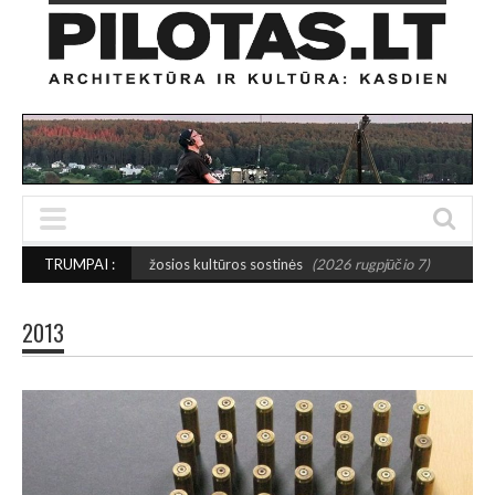
uvos mažosios kultūros sostinės
TRUMPAI :
(2026 rugpjūčio 7)
PUSIAUSVYROS AKTA
2013