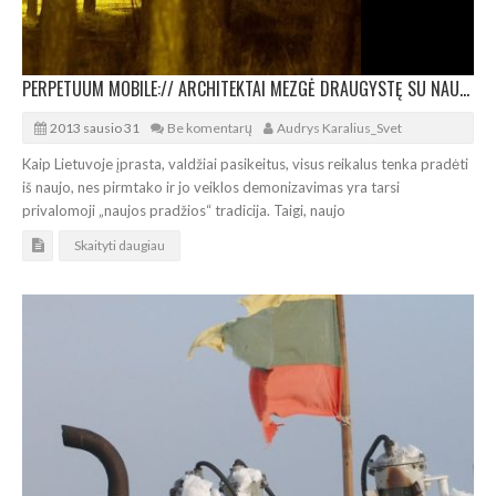
PERPETUUM MOBILE:// ARCHITEKTAI MEZGĖ DRAUGYSTĘ SU NAUJUOJU KULTŪROS MINISTRU
2013 sausio 31
Be komentarų
Audrys Karalius_Svet
Kaip Lietuvoje įprasta, valdžiai pasikeitus, visus reikalus tenka pradėti
iš naujo, nes pirmtako ir jo veiklos demonizavimas yra tarsi
privalomoji „naujos pradžios“ tradicija. Taigi, naujo
Skaityti daugiau