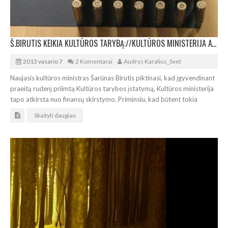
Š.BIRUTIS KEIKIA KULTŪROS TARYBĄ://KULTŪROS MINISTERIJA ATKIRSTA NUO FINANSŲ
2013 vasario 7
2 Komentarai
Audrys Karalius_Svet
Naujasis kultūros ministras Šarūnas Birutis piktinasi, kad įgyvendinant
praeitą rudenį priimtą Kultūros tarybos įstatymą, Kultūros ministerija
tapo atkirsta nuo finansų skirstymo. Priminsiu, kad būtent tokia
Skaityti daugiau