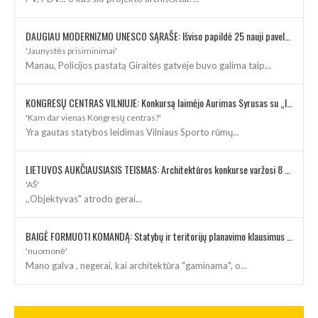
DAUGIAU MODERNIZMO UNESCO SĄRAŠE: Išviso papildė 25 nauji paveldo objektai
'Jaunystės prisiminimai'
Manau, Policijos pastatą Giraitės gatvėje buvo galima taip...
KONGRESŲ CENTRAS VILNIUJE: Konkursą laimėjo Aurimas Syrusas su „IMPLMNT architects“
'Kam dar vienas Kongresų centras?'
Yra gautas statybos leidimas Vilniaus Sporto rūmų...
LIETUVOS AUKČIAUSIASIS TEISMAS: Architektūros konkurse varžosi 8 rekonstrukcijos vizijos
'AŠ'
,,Objektyvas" atrodo gerai...
BAIGĖ FORMUOTI KOMANDĄ: Statybų ir teritorijų planavimo klausimus kuruos architektė
'nuomonė'
Mano galva , negerai, kai architektūra "gaminama", o...