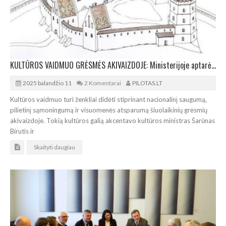
KULTŪROS VAIDMUO GRĖSMĖS AKIVAIZDOJE: Ministerijoje aptarė pilies atstatymo viziją
2025 balandžio 11
2 Komentarai
PILOTAS.LT
Kultūros vaidmuo turi ženkliai didėti stiprinant nacionalinį saugumą,
pilietinį sąmoningumą ir visuomenės atsparumą šiuolaikinių grėsmių
akivaizdoje. Tokią kultūros galią akcentavo kultūros ministras Šarūnas
Birutis ir
Skaityti daugiau