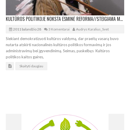
KULTŪROS POLITIKOJE NOKSTA ESMINĖ REFORMA//STEIGIAMA MENŲ TARYBA
2011 balandžio 28
3 Komentarai
Audrys Karalius_Svet
Siekiant demokratizuoti kultūros valdymą, dar praeitą vasarą buvo
nutarta atskirti nacionalinės kultūros politikos formavimą ir jos
administravimą bei įgyvendinimą. Seimas, paskelbęs Kultūros
politikos kaitos gaires,
Skaityti daugiau