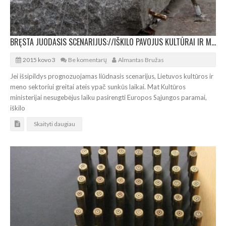
BRĘSTA JUODASIS SCENARIJUS://IŠKILO PAVOJUS KULTŪRAI IR MENUI LIKTI BE PARAMOS
2015 kovo 3
Be komentarų
Almantas Bružas
Jei išsipildys prognozuojamas liūdnasis scenarijus, Lietuvos kultūros ir
meno sektoriui greitai ateis ypač sunkūs laikai. Mat Kultūros
ministerijai nesugebėjus laiku pasirengti Europos Sąjungos paramai,
iškilo
Skaityti daugiau