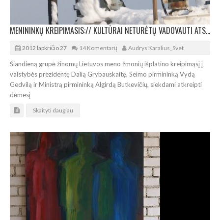
MENININKŲ KREIPIMASIS:// KULTŪRAI NETURĖTŲ VADOVAUTI ATSITIKTINIS ŽMOGUS
2012 lapkričio 27
14 Komentarų
Audrys Karalius_Svet
Šiandieną grupė žinomų Lietuvos meno žmonių išplatino kreipimąsį į
valstybės prezidentę Dalią Grybauskaitę, Seimo pirmininką Vydą
Gedvilą ir Ministrą pirmininką Algirdą Butkevičių, siekdami atkreipti
dėmesį
Skaityti daugiau