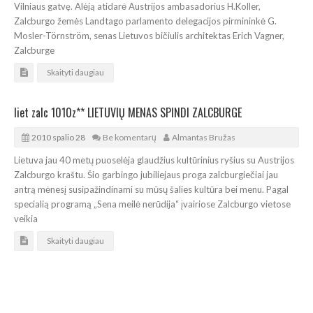
Vilniaus gatvę. Alėją atidarė Austrijos ambasadorius H.Koller,
Zalcburgo žemės Landtago parlamento delegacijos pirmininkė G.
Mosler-Törnström, senas Lietuvos bičiulis architektas Erich Vagner,
Zalcburge
Skaityti daugiau
liet zalc 1010z** LIETUVIŲ MENAS SPINDI ZALCBURGE
2010 spalio 28
Be komentarų
Almantas Bružas
Lietuva jau 40 metų puoselėja glaudžius kultūrinius ryšius su Austrijos
Zalcburgo kraštu. Šio garbingo jubiliejaus proga zalcburgiečiai jau
antrą mėnesį susipažindinami su mūsų šalies kultūra bei menu. Pagal
specialią programą „Sena meilė nerūdija“ įvairiose Zalcburgo vietose
veikia
Skaityti daugiau