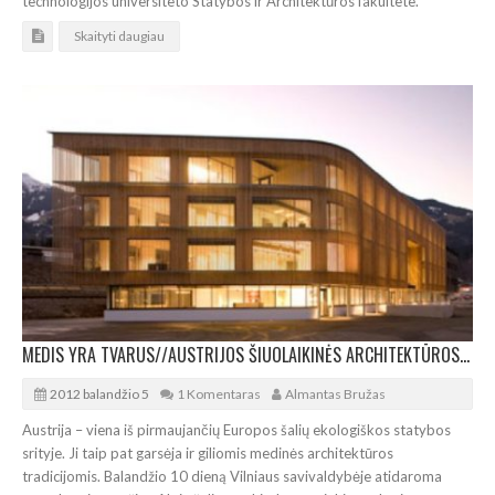
technologijos universiteto Statybos ir Architektūros fakultete.
Skaityti daugiau
MEDIS YRA TVARUS//AUSTRIJOS ŠIUOLAIKINĖS ARCHITEKTŪROS PARODA VILNIUJE
2012 balandžio 5
1 Komentaras
Almantas Bružas
Austrija – viena iš pirmaujančių Europos šalių ekologiškos statybos
srityje. Ji taip pat garsėja ir giliomis medinės architektūros
tradicijomis. Balandžio 10 dieną Vilniaus savivaldybėje atidaroma