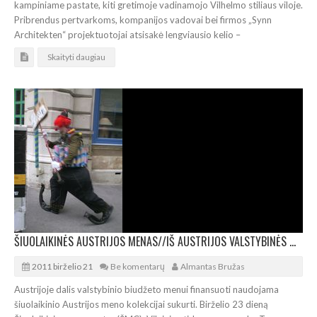
kampiniame pastate, kiti gretimoje vadinamojo Vilhelmo stiliaus viloje.
Pribrendus pertvarkoms, kompanijos vadovai bei firmos „Synn
Architekten“ projektuotojai atsisakė lengviausio kelio –
Skaityti daugiau
ŠIUOLAIKINĖS AUSTRIJOS MENAS//IŠ AUSTRIJOS VALSTYBINĖS MENO KOLEKCIJOS
2011 birželio 21
Be komentarų
Almantas Bružas
Austrijoje dalis valstybinio biudžeto menui finansuoti naudojama
šiuolaikinio Austrijos meno kolekcijai sukurti. Birželio 23 dieną