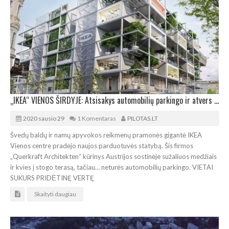
„IKEA“ VIENOS ŠIRDYJE: Atsisakys automobilių parkingo ir atvers stogo terasą
2020 sausio 29
1 Komentaras
PILOTAS.LT
Švedų baldų ir namų apyvokos reikmenų pramonės gigantė IKEA
Vienos centre pradėjo naujos parduotuvės statybą. Šis firmos
„Querkraft Architekten“ kūrinys Austrijos sostinėje sužaliuos medžiais
ir kvies į stogo terasą, tačiau… neturės automobilių parkingo. VIETAI
SUKURS PRIDĖTINĘ VERTĘ
Skaityti daugiau