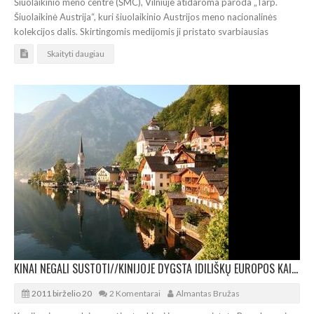
Šiuolaikinio meno centre (ŠMC), Vilniuje atidaroma paroda „Tarp.
Šiuolaikinė Austrija“, kuri šiuolaikinio Austrijos meno nacionalinės
kolekcijos dalis. Skirtingomis medijomis ji pristato svarbiausias
Skaityti daugiau
KINAI NEGALI SUSTOTI//KINIJOJE DYGSTA IDILIŠKŲ EUROPOS KAIMELIŲ „KLONAI“
2011 birželio 20
2 Komentarai
Almantas Bružas