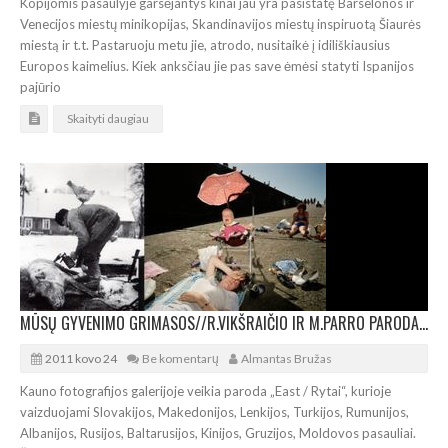
Kopijomis pasaulyje garsėjantys kinai jau yra pasistatę Barselonos ir
Venecijos miestų minikopijas, Skandinavijos miestų inspiruotą Šiaurės
miestą ir t.t. Pastaruoju metu jie, atrodo, nusitaikė į idiliškiausius
Europos kaimelius. Kiek anksčiau jie pas save ėmėsi statyti Ispanijos
pajūrio
Skaityti daugiau
MŪSŲ GYVENIMO GRIMASOS//R.VIKŠRAIČIO IR M.PARRO PARODA VIENOJE
2011 kovo 24
Be komentarų
Almantas Bružas
Kauno fotografijos galerijoje veikia paroda „East / Rytai“, kurioje
vaizduojami Slovakijos, Makedonijos, Lenkijos, Turkijos, Rumunijos,
Albanijos, Rusijos, Baltarusijos, Kinijos, Gruzijos, Moldovos pasauliai.