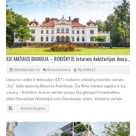
XIX AMŽIAUS BAVARIJA – ROKIŠKYJE: Istorinis Aukštaitijos dvaras vėl tapo filmavimo aikštele
2024 birželio 11
Be komentarų
PILOTAS.LT
Lietuvos radijo ir televizijos (LRT) rodomo vokiečių istorinio serialo
„Sisi“ dalis epizodų filmuota Rokiškyje. Čia filmo kūrėjai sugrįžo ir šią
vasarą – Rokiškio dvaras seriale tampa Sisi gimtąja Pozenhofeno
pilimi Bavarijoje (Vokietija) prie Štarnbergo ežero. Vokiečių seriale
Skaityti daugiau