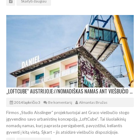
Skaityti daugiau
„LOFTCUBE“ AUSTRIJOJE://NOMADIŠKAS NAMAS ANT VIEŠBUČIO STOGO
2014 lapkričio 3
Be komentarų
Almantas Bružas
Firmos „Studio Aisslinger“ projektuotojai ant Graco viešbučio stogo
įgyvendino savo urbanistinę koncepciją „LoftCube“. Tai šiuolaikinių
nomadų namas, kurį paprasta persigabenti, pavyzdžiui, keliantis
gyventi į kitą vietą. Šįkart – jis atsidūrė viešbučio dispozicijoje.