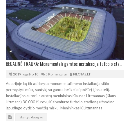
BEGALINĖ TRAUKA: Monumentali gamtos instaliacija futbolo stadione
2019 rugsėjo 10
5 Komentarai
PILOTAS.LT
Austrijoje ką tik atidaryta monumentali meno instaliacija siūlo
permąstyti mūsų santykį su gamta bei keisti požiūrį į jos ateitį.
Instaliacijos autorius austrų menininkas Klausas Littmannas (Klaus
Littmann) 30.000 žiūrovų Klabenfurto futbolo stadioną užsodino…
įspūdingo dydžio medžių mišku. Menininkas K.Littmannas
Skaityti daugiau