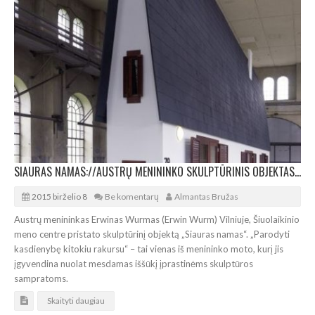
SIAURAS NAMAS://AUSTRŲ MENININKO SKULPTŪRINIS OBJEKTAS VILNIUJE
2015 birželio 8
Be komentarų
Almantas Bružas
Austrų menininkas Erwinas Wurmas (Erwin Wurm) Vilniuje, Šiuolaikinio
meno centre pristato skulptūrinį objektą „Siauras namas“. „Parodyti
kasdienybę kitokiu rakursu“ – tai vienas iš menininko moto, kurį jis
įgyvendina nuolat mesdamas iššūkį įprastinėms skulptūros
sampratoms.
Skaityti daugiau