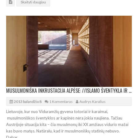
Skaityti daugiau
MUSULMONIŠKA INKRUSTACIJA ALPĖSE: //ISLAMO ŠVENTYKLA IR KAPINĖS
2013 balandžio 8
1 Komentaras
Audrys Karalius
Lietuvoje, kur nuo Viduramžių gyvena totoriai ir karaimai,
musulmoniškos šventyklos ar kapinės nėra jokia naujiena. Tačiau
Austrijoje situacija kita – čia musulmonų iki XX amžiaus vidurio mažai
kas buvo matęs. Natūralu, kad ir musulmoniškų statinių nebuvo.
Dabar