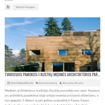
Skaityti daugiau
TVARIOSIOS PAMOKOS://AUSTRŲ MEDINĖS ARCHITEKTŪROS PARODA KAUNE
2012 balandžio 30
Be komentarų
Almantas Bružas
Medinės architektūros tradicijas Austrija puoselėja nuo seno. Naujausi
jos architektų pasiekimai šioje srityje neseniai pristatyti vilniečiams, o
nuo gegužės 3 dienos su jais galima susipažinti ir Kaune, Kauno