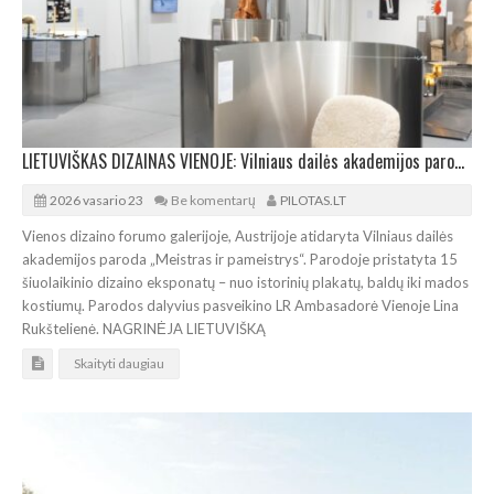
LIETUVIŠKAS DIZAINAS VIENOJE: Vilniaus dailės akademijos paroda „Meistras ir pameistrys“
2026 vasario 23
Be komentarų
PILOTAS.LT
Vienos dizaino forumo galerijoje, Austrijoje atidaryta Vilniaus dailės
akademijos paroda „Meistras ir pameistrys“. Parodoje pristatyta 15
šiuolaikinio dizaino eksponatų – nuo istorinių plakatų, baldų iki mados
kostiumų. Parodos dalyvius pasveikino LR Ambasadorė Vienoje Lina
Rukštelienė. NAGRINĖJA LIETUVIŠKĄ
Skaityti daugiau