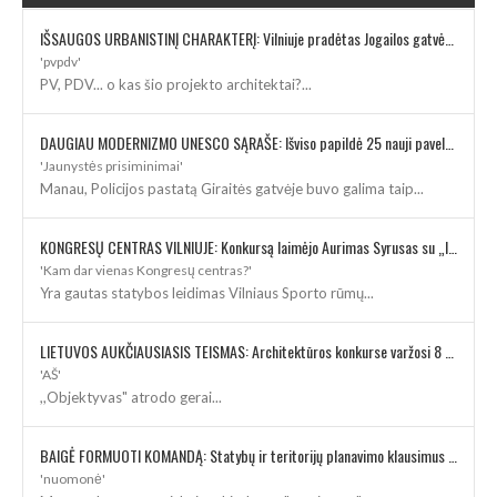
IŠSAUGOS URBANISTINĮ CHARAKTERĮ: Vilniuje pradėtas Jogailos gatvės remontas
'pvpdv'
PV, PDV... o kas šio projekto architektai?...
DAUGIAU MODERNIZMO UNESCO SĄRAŠE: Išviso papildė 25 nauji paveldo objektai
'Jaunystės prisiminimai'
Manau, Policijos pastatą Giraitės gatvėje buvo galima taip...
KONGRESŲ CENTRAS VILNIUJE: Konkursą laimėjo Aurimas Syrusas su „IMPLMNT architects“
'Kam dar vienas Kongresų centras?'
Yra gautas statybos leidimas Vilniaus Sporto rūmų...
LIETUVOS AUKČIAUSIASIS TEISMAS: Architektūros konkurse varžosi 8 rekonstrukcijos vizijos
'AŠ'
,,Objektyvas" atrodo gerai...
BAIGĖ FORMUOTI KOMANDĄ: Statybų ir teritorijų planavimo klausimus kuruos architektė
'nuomonė'