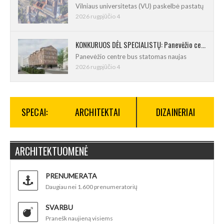
Vilniaus universitetas (VU) paskelbė pastatų
2026 rugpjūčio 4
KONKURUOS DĖL SPECIALISTŲ: Panevėžio centre iškils naujas 21 būsto namas
Panevėžio centre bus statomas naujas
2026 rugpjūčio 4
SPECAI:
ARCHITEKTAI
DIZAINERIAI
ARCHITEKTUOMENĖ
PRENUMERATA
Daugiau nei 1.600 prenumeratorių
SVARBU
Pranešk naujieną visiems