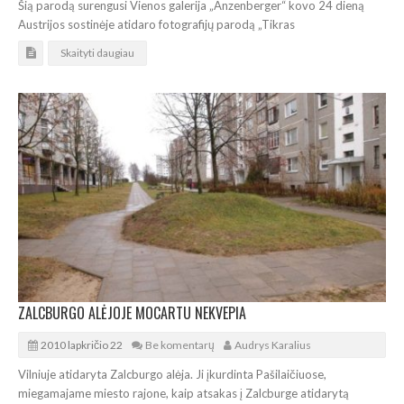
Šią parodą surengusi Vienos galerija „Anzenberger“ kovo 24 dieną
Austrijos sostinėje atidaro fotografijų parodą „Tikras
Skaityti daugiau
ZALCBURGO ALĖJOJE MOCARTU NEKVEPIA
2010 lapkričio 22
Be komentarų
Audrys Karalius
Vilniuje atidaryta Zalcburgo alėja. Ji įkurdinta Pašilaičiuose,
miegamajame miesto rajone, kaip atsakas į Zalcburge atidarytą