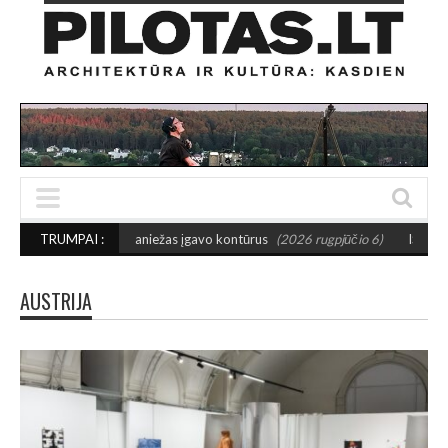
 regbio maniežas įgavo kontūrus
TRUMPAI :
(2026 rugpjūčio 6)
IŠSAUGOS URBANISTI
AUSTRIJA