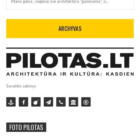
Mano galva , negerai, kai architektūra "gaminama", o...
ARCHYVAS
Savaitės sakinys
FOTO PILOTAS