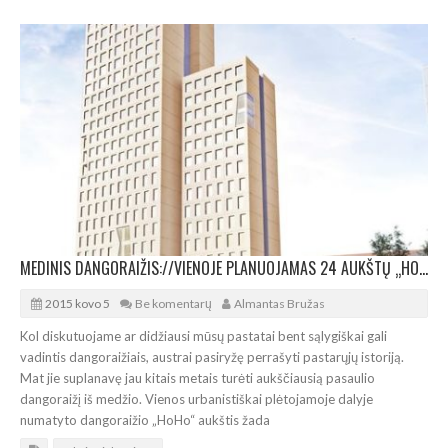
MEDINIS DANGORAIŽIS://VIENOJE PLANUOJAMAS 24 AUKŠTŲ „HOHO“
2015 kovo 5
Be komentarų
Almantas Bružas
Kol diskutuojame ar didžiausi mūsų pastatai bent sąlygiškai gali
vadintis dangoraižiais, austrai pasiryžę perrašyti pastarųjų istoriją.
Mat jie suplanavę jau kitais metais turėti aukščiausią pasaulio
dangoraižį iš medžio. Vienos urbanistiškai plėtojamoje dalyje
numatyto dangoraižio „HoHo“ aukštis žada