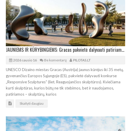
JAUNIEMS IR KŪRYBINGIEMS: Gracas pakvietė dalyvauti patiriamų skulptūrų konkurse
2026 sausio 16
Be komentarų
PILOTAS.LT
UNESCO Dizaino miestas Gracas (Austrija) jaunus kūrėjus iki 35 metų,
gyvenančius Europos Sąjungoje (ES), pakvietė dalyvauti konkurse
„Responsive Sculptures“ (liet. Reaguojančios skulptūros). Kviečiama
kurti skulptūras, kurios būtų ne tik stebimos, bet ir naudojamos,
patiriamos – skulptūrų, kurios
Skaityti daugiau