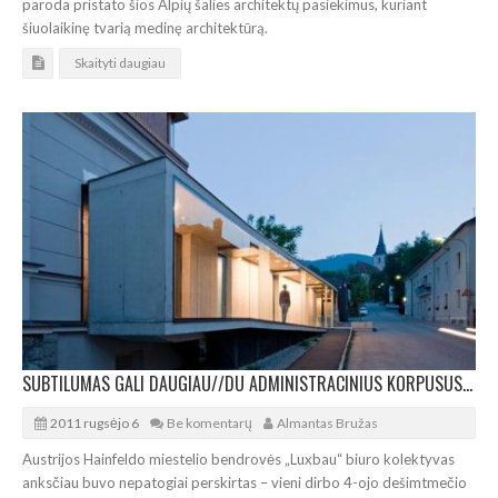
paroda pristato šios Alpių šalies architektų pasiekimus, kuriant
šiuolaikinę tvarią medinę architektūrą.
Skaityti daugiau
SUBTILUMAS GALI DAUGIAU//DU ADMINISTRACINIUS KORPUSUS SUJUNGĖ GALERIJA
2011 rugsėjo 6
Be komentarų
Almantas Bružas
Austrijos Hainfeldo miestelio bendrovės „Luxbau“ biuro kolektyvas
anksčiau buvo nepatogiai perskirtas – vieni dirbo 4-ojo dešimtmečio