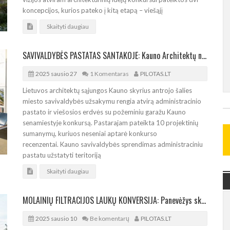
koncepcijos, kurios pateko į kitą etapą – viešąjį
Skaityti daugiau
SAVIVALDYBĖS PASTATAS SANTAKOJE: Kauno Architektų namuose aptarta 10 konkuruojančių idėjų
2025 sausio 27
1 Komentaras
PILOTAS.LT
Lietuvos architektų sąjungos Kauno skyrius antrojo šalies
miesto savivaldybės užsakymu rengia atvirą administracinio
pastato ir viešosios erdvės su požeminiu garažu Kauno
senamiestyje konkursą. Pastarajam pateikta 10 projektinių
sumanymų, kuriuos neseniai aptarė konkurso
recenzentai. Kauno savivaldybės sprendimas administraciniu
pastatu užstatyti teritoriją
Skaityti daugiau
MOLAINIŲ FILTRACIJOS LAUKŲ KONVERSIJA: Panevėžys skelbia atvirą architektūros konkursą
2025 sausio 10
Be komentarų
PILOTAS.LT