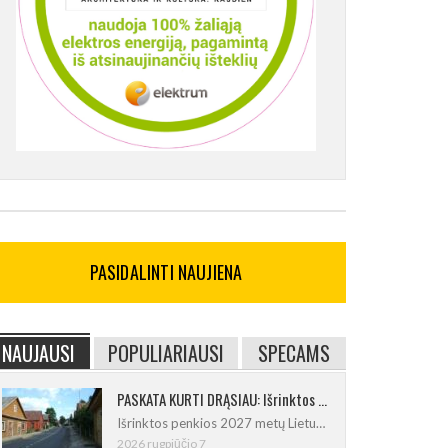
PASIDALINTI NAUJIENA
NAUJAUSI
POPULIARIAUSI
SPECAMS
PASKATA KURTI DRĄSIAU: Išrinktos 2027-ųjų Lietuvos mažosios kultūros sostinės
Išrinktos penkios 2027 metų Lietuvos
2026 rugpjūčio 7