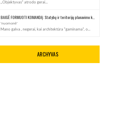
,,Objektyvas" atrodo gerai...
BAIGĖ FORMUOTI KOMANDĄ: Statybų ir teritorijų planavimo klausimus kuruos architektė
'nuomonė'
Mano galva , negerai, kai architektūra "gaminama", o...
ARCHYVAS