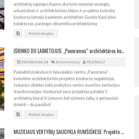
architektų sąjungos Kauno skyriumi neseniai surengtą
urbanistinės ir architektūrinės idėjos ir projekto kviestinį
konkursą laimėjo kaunietės architektės Gustės Kančaitės
kolektyvas, parengęs dinamišką architektūrinę
Skaityti daugiau
IŠRINKO DU LAIMĖTOJUS: „Panoramos“ architektūros konkurse varžėsi 5 architektų biurai
2024 birželio 14
Be komentarų
PILOTAS.LT
Paskelbti prekybos ir laisvalaikio centro „Panorama“
kviestinio architektūrinio projekto konkurso nugalėtojai,
žadantys dideles šalia prekybos centro esančios teritorijos
transformacijas. Konkursui savo projektus pateikė 5
architektų biurai iš Lietuvos bei užsienio šalių, o geriausiais
išrinkti – du pasiūlyti
Skaityti daugiau
MUZIEJAUS VERTYBIŲ SAUGYKLA RUMŠIŠKĖSE: Projekto konkurse varžosi 12 pasiūlymų