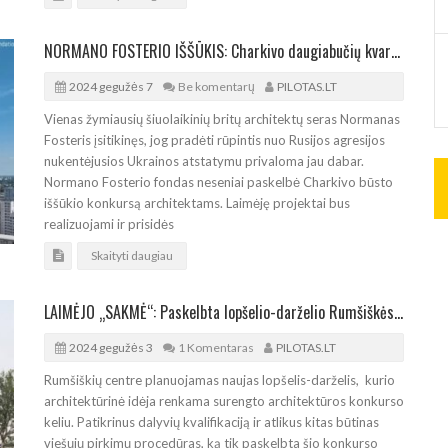
NORMANO FOSTERIO IŠŠŪKIS: Charkivo daugiabučių kvartalų atstatymo koncepcijos konkursas
2024 gegužės 7
Be komentarų
PILOTAS.LT
Vienas žymiausių šiuolaikinių britų architektų seras Normanas
Fosteris įsitikinęs, jog pradėti rūpintis nuo Rusijos agresijos
nukentėjusios Ukrainos atstatymu privaloma jau dabar.
Normano Fosterio fondas neseniai paskelbė Charkivo būsto
iššūkio konkursą architektams. Laimėję projektai bus
realizuojami ir prisidės
Skaityti daugiau
LAIMĖJO „SAKMĖ“: Paskelbta lopšelio-darželio Rumšiškėse architektūros konkurso laimėtojų eilė
2024 gegužės 3
1 Komentaras
PILOTAS.LT
Rumšiškių centre planuojamas naujas lopšelis-darželis, kurio
architektūrinė idėja renkama surengto architektūros konkurso
keliu. Patikrinus dalyvių kvalifikaciją ir atlikus kitas būtinas
viešųjų pirkimų procedūras, ką tik paskelbta šio konkurso