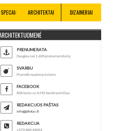
SPECAI:
ARCHITEKTAI
DIZAINERIAI
ARCHITEKTUOMENĖ
PRENUMERATA
Daugiau nei 1.600 prenumeratorių
SVARBU
Pranešk naujieną visiems
FACEBOOK
Būk kartu su 4 292 bendraminčiais
REDAKCIJOS PAŠTAS
info@pilotas.lt
REDAKCIJA
+370 680 44001