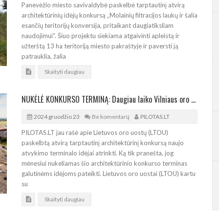
Panevėžio miesto savivaldybė paskelbė tarptautinį atvirą
architektūrinių idėjų konkursą „Molainių filtracijos laukų ir šalia
esančių teritorijų konversija, pritaikant daugiatiksliam
naudojimui“. Šiuo projektu siekiama atgaivinti apleistą ir
užterštą 13 ha teritoriją miesto pakraštyje ir paversti ją
patrauklia, žalia
Skaityti daugiau
NUKĖLĖ KONKURSO TERMINĄ: Daugiau laiko Vilniaus oro uosto naujojo atvykimo terminalo idėjoms
2024 gruodžio 23
Be komentarų
PILOTAS.LT
PILOTAS.LT jau rašė apie Lietuvos oro uostų (LTOU)
paskelbtą atvirą tarptautinį architektūrinį konkursą naujo
atvykimo terminalo idėjai atrinkti. Ką tik pranešta, jog
mėnesiui nukeliamas šio architektūrinio konkurso terminas
galutinėms idėjoms pateikti. Lietuvos oro uostai (LTOU) kartu
su
Skaityti daugiau