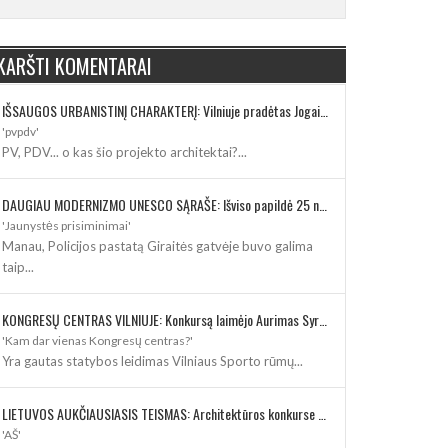
KARŠTI KOMENTARAI
IŠSAUGOS URBANISTINĮ CHARAKTERĮ: Vilniuje pradėtas Jogailos gatvės remontas
'pvpdv'
PV, PDV... o kas šio projekto architektai?...
DAUGIAU MODERNIZMO UNESCO SĄRAŠE: Išviso papildė 25 nauji paveldo objektai
'Jaunystės prisiminimai'
Manau, Policijos pastatą Giraitės gatvėje buvo galima
taip...
KONGRESŲ CENTRAS VILNIUJE: Konkursą laimėjo Aurimas Syrusas su „IMPLMNT architects“
'Kam dar vienas Kongresų centras?'
Yra gautas statybos leidimas Vilniaus Sporto rūmų...
LIETUVOS AUKČIAUSIASIS TEISMAS: Architektūros konkurse varžosi 8 rekonstrukcijos vizijos
'AŠ'