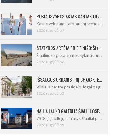
PUSIAUSVYROS AKTAS SANTAKOJE: „ConTempo 2026“ uždarys sudėtingas pasirodymas 8 m aukštyje
Kaune vykstantį tarptautinį scenos menų
2026 rugpjūčio 7
STATYBOS ARTĖJA PRIE FINIŠO: Šiaulių futbolo ir regbio maniežas įgavo kontūrus
Šiauliuose greta arenos kylantis futbolo
2026 rugpjūčio 6
IŠSAUGOS URBANISTINĮ CHARAKTERĮ: Vilniuje pradėtas Jogailos gatvės remontas
Vilniaus centre prasidėjo Jogailos gatvės
2026 rugpjūčio 5
NAUJA LAUKO GALERIJA ŠIAULIUOSE: Pirmoje ekspozicijoje – Eduardo Juchnevičiaus kūryba
790-ąjį jubiliejų minintys Šiauliai pasipildo
2026 rugpjūčio 5