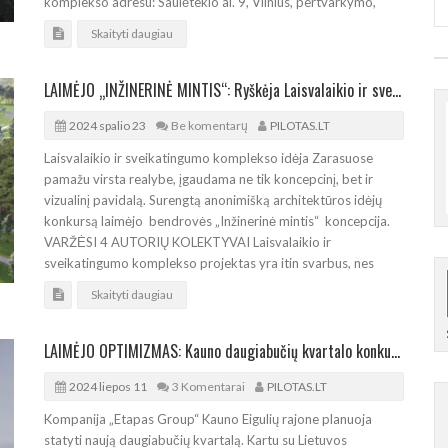
komplekso adresu: Saulėtekio al. 9, Vilnius, pertvarkymo,
Skaityti daugiau
LAIMĖJO „INŽINERINĖ MINTIS“: Ryškėja Laisvalaikio ir sveikatingumo komplekso Zarasuose kontūrai
2024 spalio 23
Be komentarų
PILOTAS.LT
Laisvalaikio ir sveikatingumo komplekso idėja Zarasuose
pamažu virsta realybe, įgaudama ne tik koncepcinį, bet ir
vizualinį pavidalą. Surengtą anonimišką architektūros idėjų
konkursą laimėjo bendrovės „Inžinerinė mintis“ koncepcija.
VARŽĖSI 4 AUTORIŲ KOLEKTYVAI Laisvalaikio ir
sveikatingumo komplekso projektas yra itin svarbus, nes
Skaityti daugiau
LAIMĖJO OPTIMIZMAS: Kauno daugiabučių kvartalo konkurse triumfavo „Kančo studija“
2024 liepos 11
3 Komentarai
PILOTAS.LT
Kompanija „Etapas Group“ Kauno Eigulių rajone planuoja
statyti naują daugiabučių kvartalą. Kartu su Lietuvos