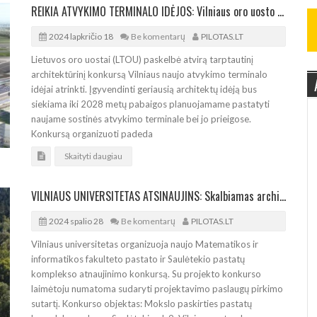
REIKIA ATVYKIMO TERMINALO IDĖJOS: Vilniaus oro uosto konkurso prizinis fondas – 120.000 eurų
2024 lapkričio 18
Be komentarų
PILOTAS.LT
Lietuvos oro uostai (LTOU) paskelbė atvirą tarptautinį
architektūrinį konkursą Vilniaus naujo atvykimo terminalo
idėjai atrinkti. Įgyvendinti geriausią architektų idėją bus
siekiama iki 2028 metų pabaigos planuojamame pastatyti
naujame sostinės atvykimo terminale bei jo prieigose.
Konkursą organizuoti padeda
Skaityti daugiau
VILNIAUS UNIVERSITETAS ATSINAUJINS: Skalbiamas architektūros idėjų konkursas
2024 spalio 28
Be komentarų
PILOTAS.LT
Vilniaus universitetas organizuoja naujo Matematikos ir
informatikos fakulteto pastato ir Saulėtekio pastatų
komplekso atnaujinimo konkursą. Su projekto konkurso
laimėtoju numatoma sudaryti projektavimo paslaugų pirkimo
sutartį. Konkurso objektas: Mokslo paskirties pastatų