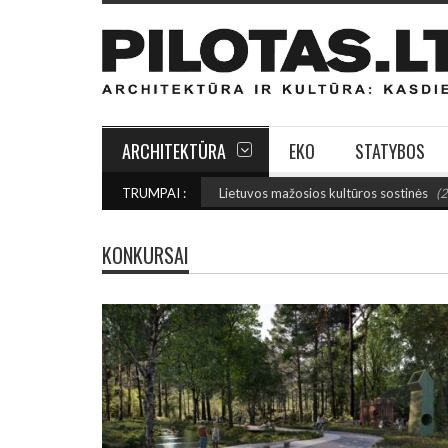
ARCHITEKTŪRA
EKO
STATYBOS
AU: Išrinktos 2027-ųjų Lietuvos mažosios kultūros sostinės
TRUMPAI :
(2026 rugpjūč
KONKURSAI