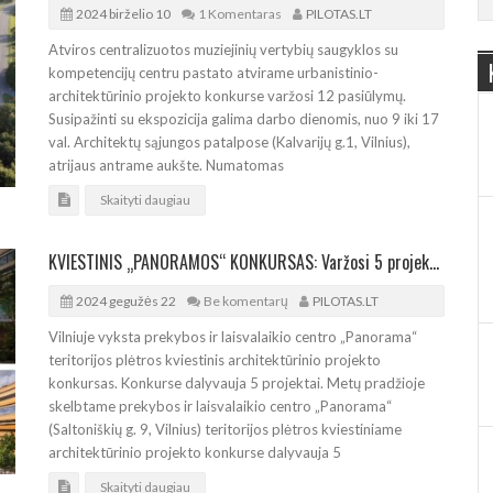
2024 birželio 10
1 Komentaras
PILOTAS.LT
Atviros centralizuotos muziejinių vertybių saugyklos su
kompetencijų centru pastato atvirame urbanistinio-
architektūrinio projekto konkurse varžosi 12 pasiūlymų.
Susipažinti su ekspozicija galima darbo dienomis, nuo 9 iki 17
val. Architektų sąjungos patalpose (Kalvarijų g.1, Vilnius),
atrijaus antrame aukšte. Numatomas
Skaityti daugiau
KVIESTINIS „PANORAMOS“ KONKURSAS: Varžosi 5 projektuotojų komandos
2024 gegužės 22
Be komentarų
PILOTAS.LT
Vilniuje vyksta prekybos ir laisvalaikio centro „Panorama“
teritorijos plėtros kviestinis architektūrinio projekto
konkursas. Konkurse dalyvauja 5 projektai. Metų pradžioje
skelbtame prekybos ir laisvalaikio centro „Panorama“
(Saltoniškių g. 9, Vilnius) teritorijos plėtros kviestiniame
architektūrinio projekto konkurse dalyvauja 5
Skaityti daugiau