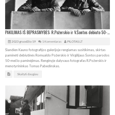
PAKILIMAS IŠ BEPRASMYBĖS: R.Požerskio ir V.Šontos debiuto 50-mečio paminėjimas Kaune
2023 gruodžio 19
1 Komentaras
PILOTAS.LT
Šiandien Kauno fotografijos galerijoje rengiamas susitikimas, skirtas
paminėti debiutinės Romualdo Požerskio ir Virgilijaus Šontos parodos
50-mečio paminėjimas. Renginyje dalyvaus fotografas R.Požerskis ir
menotyrininkas Tomas Pabedinskas.
Skaityti daugiau