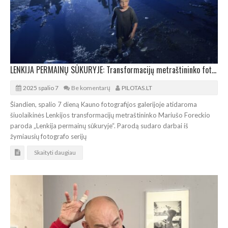
LENKIJA PERMAINŲ SŪKURYJE: Transformacijų metraštininko fotoparoda Kaune
2025 spalio 7
Be komentarų
PILOTAS.LT
Šiandien, spalio 7 dieną Kauno fotografijos galerijoje atidaroma
šiuolaikinės Lenkijos transformacijų metraštininko Mariušo Foreckio
paroda „Lenkija permainų sūkuryje“. Parodą sudaro darbai iš
žymiausių fotografo serijų
Skaityti daugiau