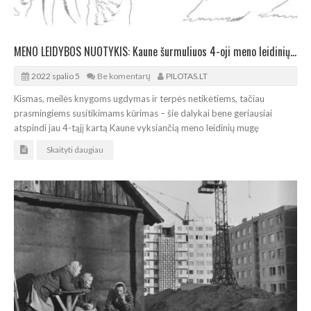
MENO LEIDYBOS NUOTYKIS: Kaune šurmuliuos 4-oji meno leidinių mugė
2022 spalio 5
Be komentarų
PILOTAS.LT
Kismas, meilės knygoms ugdymas ir terpės netikėtiems, tačiau
prasmingiems susitikimams kūrimas – šie dalykai bene geriausiai
atspindi jau 4-tąjį kartą Kaune vyksiančią meno leidinių mugę
Skaityti daugiau