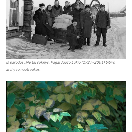
Iš parodos „Ne tik šaknys. Pagal Juozo Lukio (1927–2001) Sibiro
archyvo nuotraukas.