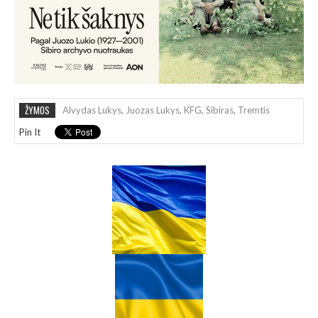
ŽYMOS
Alvydas Lukys
,
Juozas Lukys
,
KFG
,
Sibiras
,
Tremtis
Pin It