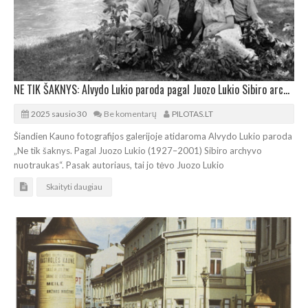
NE TIK ŠAKNYS: Alvydo Lukio paroda pagal Juozo Lukio Sibiro archyvą
2025 sausio 30
Be komentarų
PILOTAS.LT
Šiandien Kauno fotografijos galerijoje atidaroma Alvydo Lukio paroda
„Ne tik šaknys. Pagal Juozo Lukio (1927–2001) Sibiro archyvo
nuotraukas“. Pasak autoriaus, tai jo tėvo Juozo Lukio
Skaityti daugiau