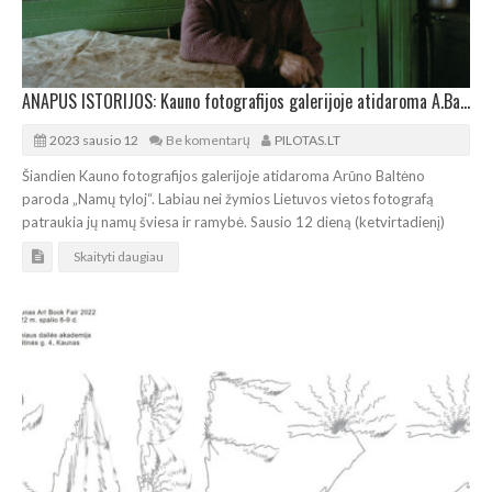
ANAPUS ISTORIJOS: Kauno fotografijos galerijoje atidaroma A.Baltėno paroda „Namų tyloj“
2023 sausio 12
Be komentarų
PILOTAS.LT
Šiandien Kauno fotografijos galerijoje atidaroma Arūno Baltėno
paroda „Namų tyloj“. Labiau nei žymios Lietuvos vietos fotografą
patraukia jų namų šviesa ir ramybė. Sausio 12 dieną (ketvirtadienį)
Skaityti daugiau