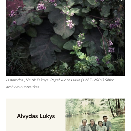
Iš parodos „Ne tik šaknys. Pagal Juozo Lukio (1927–2001) Sibiro
archyvo nuotraukas.