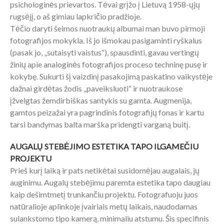
psichologinės prievartos. Tėvai grįžo į Lietuvą 1958-ųjų
rugsėjį, o aš gimiau lapkričio pradžioje.
Tėčio daryti šeimos nuotraukų albumai man buvo pirmoji
fotografijos mokykla. Iš jo išmokau pasigaminti ryškalus
(pasak jo, „sutaisyti vaistus“), spausdinti, gavau vertingų
žinių apie analoginės fotografijos proceso techninę pusę ir
kokybę. Sukurti šį vaizdinį pasakojimą paskatino vaikystėje
dažnai girdėtas žodis „paveiksluoti“ ir nuotraukose
įžvelgtas žemdirbiškas santykis su gamta. Augmenija,
gamtos peizažai yra pagrindinis fotografijų fonas ir kartu
tarsi bandymas balta marška pridengti varganą buitį.
AUGALŲ STEBĖJIMO ESTETIKA TAPO ILGAMEČIU
PROJEKTU
Prieš kurį laiką ir pats netikėtai susidomėjau augalais, jų
auginimu. Augalų stebėjimu paremta estetika tapo daugiau
kaip dešimtmetį trunkančiu projektu. Fotografuoju juos
natūralioje aplinkoje įvairiais metų laikais, naudodamas
sulankstomo tipo kamerą, minimaliu atstumu. Šis specifinis