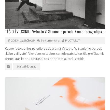
TĖČIO ŽVILGSNIU: Vytauto V. Stanionio paroda Kauno fotografijos galerijoje
2023 rugpjūčio 29
Be komentarų
PILOTAS.LT
Kauno fotografijos galerijoje atidaroma Vytauto V. Stanionio paroda
„Luko vaikystė“. Vientisos estetikos serijoje pats Lukas čia greičiau tik
pretekstas kadrui atsirasti, nes prioritetą autorius teikia
Skaityti daugiau