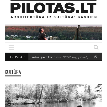
 maniežas įgavo kontūrus
TRUMPAI :
(2026 rugpjūčio 6)
IŠSAUGOS URBANISTINĮ CHA
KULTŪRA