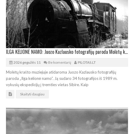
ILGA KELIONĖ NAMO: Juozo Kazlausko fotografijų paroda Molėtų krašto muziejuje
2026 gegužės 11
Be komentarų
PILOTAS.LT
Molėtų krašto muziejuje atidaroma Juozo Kazlausko fotografijų
paroda „Ilga kelionė namo“. Ją sudaro 34 fotografijos iš 1989 m.
vykusių ekspedicijų į tremties vietas Sibire. Kaip
Skaityti daugiau