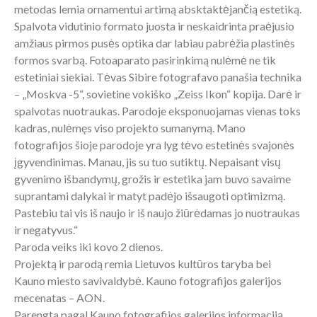
metodas lemia ornamentui artimą absktaktėjančią estetiką.
Spalvota vidutinio formato juosta ir neskaidrinta praėjusio
amžiaus pirmos pusės optika dar labiau pabrėžia plastinės
formos svarbą. Fotoaparato pasirinkimą nulėmė ne tik
estetiniai siekiai. Tėvas Sibire fotografavo panašia technika
– „Moskva -5“, sovietine vokiško „Zeiss Ikon“ kopija. Darė ir
spalvotas nuotraukas. Parodoje eksponuojamas vienas toks
kadras, nulėmęs viso projekto sumanymą. Mano
fotografijos šioje parodoje yra lyg tėvo estetinės svajonės
įgyvendinimas. Manau, jis su tuo sutiktų. Nepaisant visų
gyvenimo išbandymų, grožis ir estetika jam buvo savaime
suprantami dalykai ir matyt padėjo išsaugoti optimizmą.
Pastebiu tai vis iš naujo ir iš naujo žiūrėdamas jo nuotraukas
ir negatyvus.“
Paroda veiks iki kovo 2 dienos.
Projektą ir parodą remia Lietuvos kultūros taryba bei
Kauno miesto savivaldybė. Kauno fotografijos galerijos
mecenatas – AON.
Parengta pagal Kauno fotografijos galerijos informaciją.