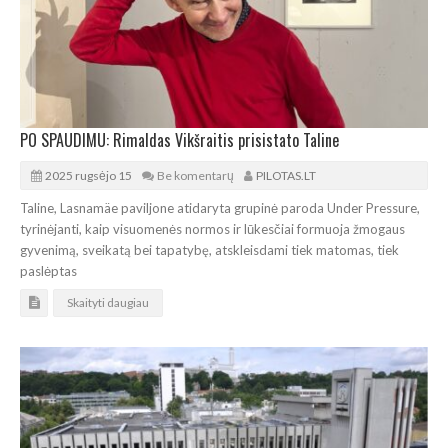
PO SPAUDIMU: Rimaldas Vikšraitis prisistato Taline
2025 rugsėjo 15
Be komentarų
PILOTAS.LT
Taline, Lasnamäe paviljone atidaryta grupinė paroda Under Pressure,
tyrinėjanti, kaip visuomenės normos ir lūkesčiai formuoja žmogaus
gyvenimą, sveikatą bei tapatybę, atskleisdami tiek matomas, tiek
paslėptas
Skaityti daugiau