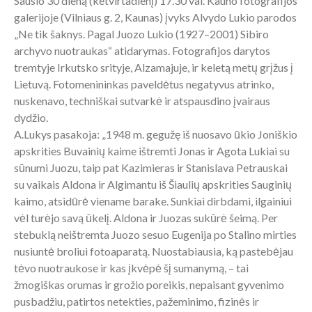
Sausio 30 dieną (ketvirtadienį) 17.30 val. Kauno fotografijos
galerijoje (Vilniaus g. 2, Kaunas) įvyks Alvydo Lukio parodos
„Ne tik šaknys. Pagal Juozo Lukio (1927–2001) Sibiro
archyvo nuotraukas“ atidarymas. Fotografijos darytos
tremtyje Irkutsko srityje, Alzamajuje, ir keletą metų grįžus į
Lietuvą. Fotomenininkas paveldėtus negatyvus atrinko,
nuskenavo, techniškai sutvarkė ir atspausdino įvairaus
dydžio.
A.Lukys pasakoja: „1948 m. gegužę iš nuosavo ūkio Joniškio
apskrities Buvainių kaime ištremti Jonas ir Agota Lukiai su
sūnumi Juozu, taip pat Kazimieras ir Stanislava Petrauskai
su vaikais Aldona ir Algimantu iš Šiaulių apskrities Sauginių
kaimo, atsidūrė viename barake. Sunkiai dirbdami, ilgainiui
vėl turėjo savą ūkelį. Aldona ir Juozas sukūrė šeimą. Per
stebuklą neištremta Juozo sesuo Eugenija po Stalino mirties
nusiuntė broliui fotoaparatą. Nuostabiausia, ką pastebėjau
tėvo nuotraukose ir kas įkvėpė šį sumanymą, – tai
žmogiškas orumas ir grožio poreikis, nepaisant gyvenimo
pusbadžiu, patirtos netekties, pažeminimo, fizinės ir