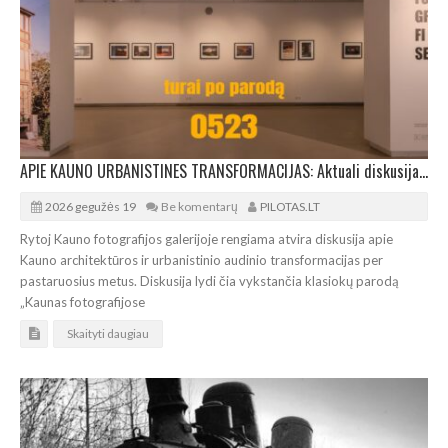
APIE KAUNO URBANISTINES TRANSFORMACIJAS: Aktuali diskusija Kauno fotografijos galerijoje
2026 gegužės 19
Be komentarų
PILOTAS.LT
Rytoj Kauno fotografijos galerijoje rengiama atvira diskusija apie
Kauno architektūros ir urbanistinio audinio transformacijas per
pastaruosius metus. Diskusija lydi čia vykstančia klasiokų parodą
„Kaunas fotografijose
Skaityti daugiau