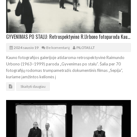
GYVENIMAS PO STALU: Retrospektyvinė R.Urbono fotoparoda Kauno fotografijos galerijoje
2024 sausio 19
Be komentarų
PILOTAS.LT
Kauno fotografijos galerijoje atidaroma retrospektyvinė Raimundo
Urbono (1963–1999) paroda „Gyvenimas po stalu“. Šalia per 70
fotografijų rodomas trumpametražis dokumentinis filmas „Sepija“,
kuriame įamžintos kelionės į
Skaityti daugiau