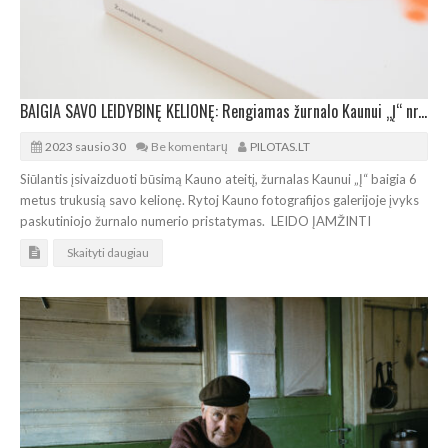
BAIGIA SAVO LEIDYBINĘ KELIONĘ: Rengiamas žurnalo Kaunui „Į“ nr. 6 pristatymas
2023 sausio 30
Be komentarų
PILOTAS.LT
Siūlantis įsivaizduoti būsimą Kauno ateitį, žurnalas Kaunui „Į“ baigia 6
metus trukusią savo kelionę. Rytoj Kauno fotografijos galerijoje įvyks
paskutiniojo žurnalo numerio pristatymas. LEIDO ĮAMŽINTI
Skaityti daugiau