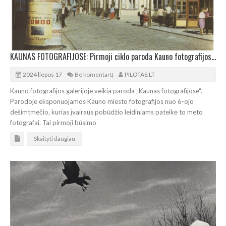
KAUNAS FOTOGRAFIJOSE: Pirmoji ciklo paroda Kauno fotografijos galerijoje
2024 liepos 17
Be komentarų
PILOTAS.LT
Kauno fotografijos galerijoje veikia paroda „Kaunas fotografijose“.
Parodoje eksponuojamos Kauno miesto fotografijos nuo 6-ojo
dešimtmečio, kurias įvairaus pobūdžio leidiniams pateikė to meto
fotografai. Tai pirmoji būsimo
Skaityti daugiau