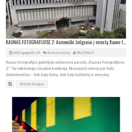
KAUNAS FOTOGRAFIJOSE 2: Asmeniški žvilgsniai į miestą Kauno fotografijos galerijoje
2025 gegužės 29
Be komentarų
PILOTAS.LT
Kauno fotografijos galerijoje atidaroma paroda „Kaunas fotografijose
2“. Tai reikšminga vizualinė kolekcija, fiksuojanti miestą per kelis
dešimtmečius – tiek kaip fizinę, tiek kaip kultūrinę ir emocinę
Skaityti daugiau