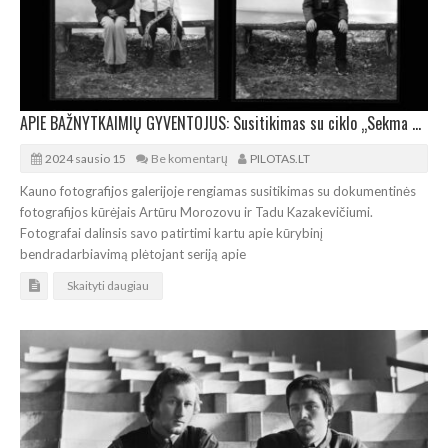
APIE BAŽNYTKAIMIŲ GYVENTOJUS: Susitikimas su ciklo „Sekma diena“ autoriais Kaune
2024 sausio 15
Be komentarų
PILOTAS.LT
Kauno fotografijos galerijoje rengiamas susitikimas su dokumentinės
fotografijos kūrėjais Artūru Morozovu ir Tadu Kazakevičiumi.
Fotografai dalinsis savo patirtimi kartu apie kūrybinį
bendradarbiavimą plėtojant seriją apie
Skaityti daugiau