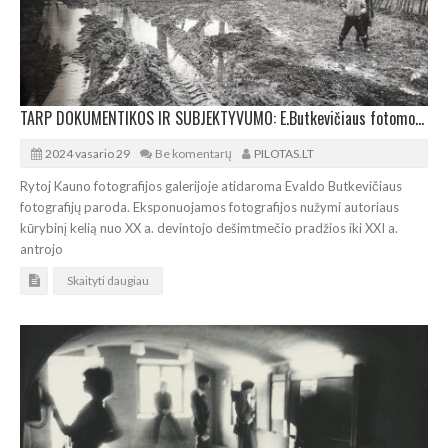
TARP DOKUMENTIKOS IR SUBJEKTYVUMO: E.Butkevičiaus fotomozaika Kauno fotografijos galerijoje
2024 vasario 29
Be komentarų
PILOTAS.LT
Rytoj Kauno fotografijos galerijoje atidaroma Evaldo Butkevičiaus
fotografijų paroda. Eksponuojamos fotografijos nužymi autoriaus
kūrybinį kelią nuo XX a. devintojo dešimtmečio pradžios iki XXI a.
antrojo
Skaityti daugiau