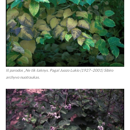
Iš parodos „Ne tik šaknys. Pagal Juozo Lukio (1927–2001) Sibiro
archyvo nuotraukas.