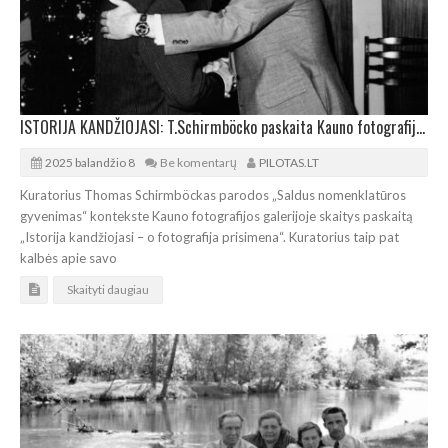
ISTORIJA KANDŽIOJASI: T.Schirmböcko paskaita Kauno fotografijos galerijoje
2025 balandžio 8
Be komentarų
PILOTAS.LT
Kuratorius Thomas Schirmböckas parodos „Saldus nomenklatūros
gyvenimas“ kontekste Kauno fotografijos galerijoje skaitys paskaitą
„Istorija kandžiojasi – o fotografija prisimena“. Kuratorius taip pat
kalbės apie savo
Skaityti daugiau