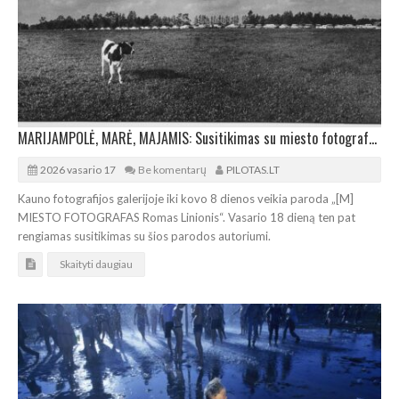
MARIJAMPOLĖ, MARĖ, MAJAMIS: Susitikimas su miesto fotografu R.Linioniu Kaune
2026 vasario 17
Be komentarų
PILOTAS.LT
Kauno fotografijos galerijoje iki kovo 8 dienos veikia paroda „[M]
MIESTO FOTOGRAFAS Romas Linionis“. Vasario 18 dieną ten pat
rengiamas susitikimas su šios parodos autoriumi.
Skaityti daugiau