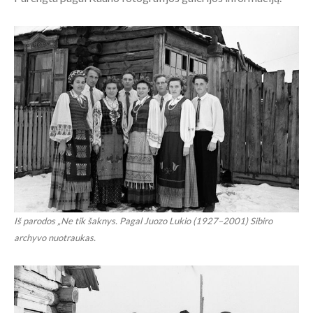
Iš parodos „Ne tik šaknys. Pagal Juozo Lukio (1927–2001) Sibiro
archyvo nuotraukas.