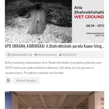
APIE UKRAINĄ ASMENIŠKAI: A.Shahrokhshahi paroda Kauno fotografijos galerijoje
2026 birželio 16
Be komentarų
PILOTAS.LT
Britų iraniečių menininkas Aria Shahrokhshahi šį projektą plėtoja nuo
2019 metų per pakartotines keliones į Ukrainą, kur jis gyveno ir
savanoriavo. Projektas remiasi ne išoriniu
Skaityti daugiau