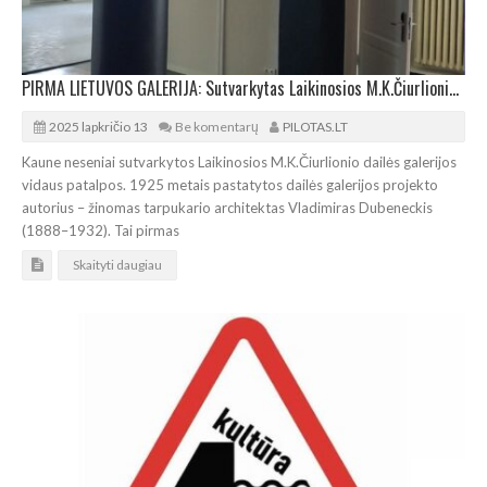
PIRMA LIETUVOS GALERIJA: Sutvarkytas Laikinosios M.K.Čiurlionio dailės galerijos vidus
2025 lapkričio 13
Be komentarų
PILOTAS.LT
Kaune neseniai sutvarkytos Laikinosios M.K.Čiurlionio dailės galerijos
vidaus patalpos. 1925 metais pastatytos dailės galerijos projekto
autorius – žinomas tarpukario architektas Vladimiras Dubeneckis
(1888–1932). Tai pirmas
Skaityti daugiau