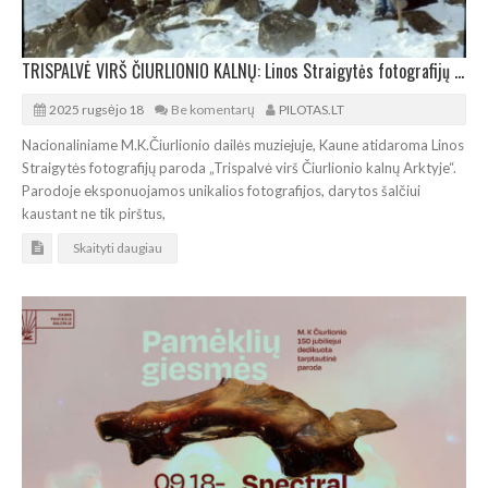
TRISPALVĖ VIRŠ ČIURLIONIO KALNŲ: Linos Straigytės fotografijų parodos atidarymas Kaune
2025 rugsėjo 18
Be komentarų
PILOTAS.LT
Nacionaliniame M.K.Čiurlionio dailės muziejuje, Kaune atidaroma Linos
Straigytės fotografijų paroda „Trispalvė virš Čiurlionio kalnų Arktyje“.
Parodoje eksponuojamos unikalios fotografijos, darytos šalčiui
kaustant ne tik pirštus,
Skaityti daugiau