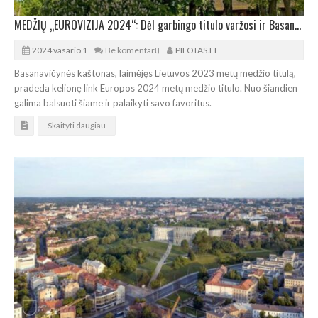
MEDŽIŲ „EUROVIZIJA 2024“: Dėl garbingo titulo varžosi ir Basanavičynės kaštonas
2024 vasario 1
Be komentarų
PILOTAS.LT
Basanavičynės kaštonas, laimėjęs Lietuvos 2023 metų medžio titulą,
pradeda kelionę link Europos 2024 metų medžio titulo. Nuo šiandien
galima balsuoti šiame ir palaikyti savo favoritus.
Skaityti daugiau