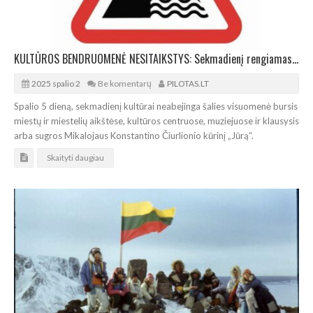
KULTŪROS BENDRUOMENĖ NESITAIKSTYS: Sekmadienį rengiamas įspėjamasis streikas
2025 spalio 2
Be komentarų
PILOTAS.LT
Spalio 5 dieną, sekmadienį kultūrai neabejinga šalies visuomenė bursis
miestų ir miestelių aikštėse, kultūros centruose, muziejuose ir klausysis
arba sugros Mikalojaus Konstantino Čiurlionio kūrinį „Jūrą“.
Skaityti daugiau