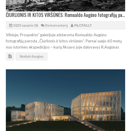
ČIURLIONIS IR KITOS VIRŠŪNĖS: Romualdo Augūno fotografijų paroda
2025 vasario 18
Be komentarų
PILOTAS.LT
Vilniuje, Prospekto“ galerijoje atidaroma Romualdo Augūno
fotografijų paroda „Čiurlionis ir kitos viršūnės“. Pernai suėjo 60 metų
nuo istorinės ekspedicijos – kurią fiksavo joje dalyvavęs R.Augūnas
Skaityti daugiau