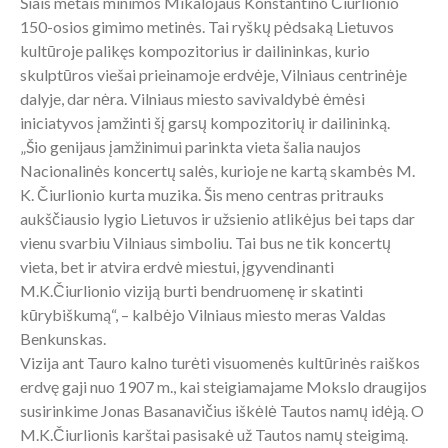
Šiais metais minimos Mikalojaus Konstantino Čiurlionio
150-osios gimimo metinės. Tai ryškų pėdsaką Lietuvos
kultūroje palikęs kompozitorius ir dailininkas, kurio
skulptūros viešai prieinamoje erdvėje, Vilniaus centrinėje
dalyje, dar nėra. Vilniaus miesto savivaldybė ėmėsi
iniciatyvos įamžinti šį garsų kompozitorių ir dailininką.
„Šio genijaus įamžinimui parinkta vieta šalia naujos
Nacionalinės koncertų salės, kurioje ne kartą skambės M.
K. Čiurlionio kurta muzika. Šis meno centras pritrauks
aukščiausio lygio Lietuvos ir užsienio atlikėjus bei taps dar
vienu svarbiu Vilniaus simboliu. Tai bus ne tik koncertų
vieta, bet ir atvira erdvė miestui, įgyvendinanti
M.K.Čiurlionio viziją burti bendruomenę ir skatinti
kūrybiškumą“, – kalbėjo Vilniaus miesto meras Valdas
Benkunskas.
Vizija ant Tauro kalno turėti visuomenės kultūrinės raiškos
erdvę gaji nuo 1907 m., kai steigiamajame Mokslo draugijos
susirinkime Jonas Basanavičius iškėlė Tautos namų idėją. O
M.K.Čiurlionis karštai pasisakė už Tautos namų steigimą.