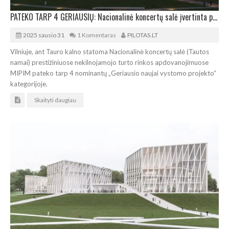
PATEKO TARP 4 GERIAUSIŲ: Nacionalinė koncertų salė įvertinta prestižinėje Kanų parodoje
2025 sausio 31
1 Komentaras
PILOTAS.LT
Vilniuje, ant Tauro kalno statoma Nacionalinė koncertų salė (Tautos
namai) prestižiniuose nekilnojamojo turto rinkos apdovanojimuose
MIPIM pateko tarp 4 nominantų „Geriausio naujai vystomo projekto“
kategorijoje.
Skaityti daugiau