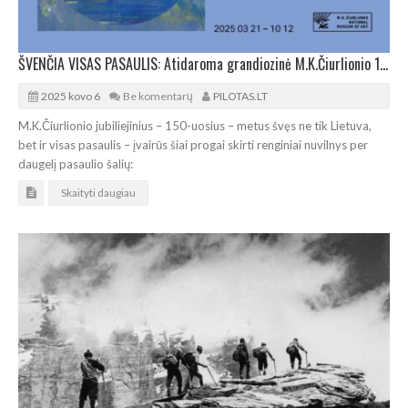
ŠVENČIA VISAS PASAULIS: Atidaroma grandiozinė M.K.Čiurlionio 150-mečio paroda
2025 kovo 6
Be komentarų
PILOTAS.LT
M.K.Čiurlionio jubiliejinius – 150-uosius – metus švęs ne tik Lietuva,
bet ir visas pasaulis – įvairūs šiai progai skirti renginiai nuvilnys per
daugelį pasaulio šalių:
Skaityti daugiau