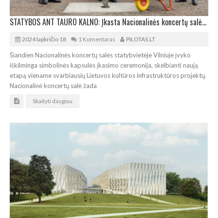
STATYBOS ANT TAURO KALNO: Įkasta Nacionalinės koncertų salės simbolinė kapsulė
2024 lapkričio 18
1 Komentaras
PILOTAS.LT
Šiandien Nacionalinės koncertų salės statybvietėje Vilniuje įvyko
iškilminga simbolinės kapsulės įkasimo ceremonija, skelbianti naują
etapą viename svarbiausių Lietuvos kultūros infrastruktūros projektų.
Nacionalinė koncertų salė žada
Skaityti daugiau