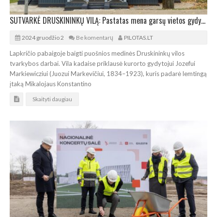
SUTVARKĖ DRUSKININKŲ VILĄ: Pastatas mena garsų vietos gydytoją ir M.K.Čiurlionį
2024 gruodžio 2
Be komentarų
PILOTAS.LT
Lapkričio pabaigoje baigti puošnios medinės Druskininkų vilos
tvarkybos darbai. Vila kadaise priklausė kurorto gydytojui Jozefui
Markiewicziui (Juozui Markevičiui, 1834–1923), kuris padarė lemtingą
įtaką Mikalojaus Konstantino
Skaityti daugiau