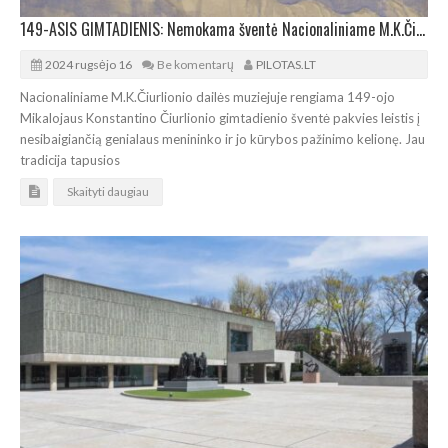
149-ASIS GIMTADIENIS: Nemokama šventė Nacionaliniame M.K.Čiurlionio dailės muziejuje
2024 rugsėjo 16
Be komentarų
PILOTAS.LT
Nacionaliniame M.K.Čiurlionio dailės muziejuje rengiama 149-ojo
Mikalojaus Konstantino Čiurlionio gimtadienio šventė pakvies leistis į
nesibaigiančią genialaus menininko ir jo kūrybos pažinimo kelionę. Jau
tradicija tapusios
Skaityti daugiau