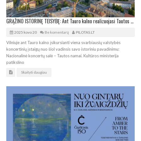
GRĄŽINO ISTORINĘ TEISYBĘ: Ant Tauro kalno realizuojasi Tautos namų idėja
2025 kovo 20
Be komentarų
PILOTAS.LT
Vilniuje ant Tauro kalno įsikursianti viena svarbiausių valstybės
koncertinių įstaigų nuo šiol vadinsis savo istoriniu pavadinimu:
Nacionalinė koncertų salė – Tautos namai. Kultūros ministerija
patikslino
Skaityti daugiau