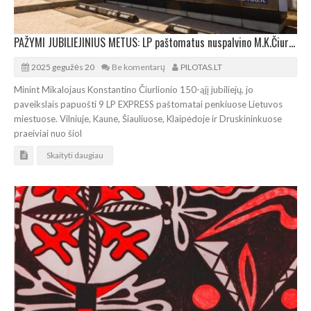
PAŽYMI JUBILIEJINIUS METUS: LP paštomatus nuspalvino M.K.Čiurlionio paveikslai
2025 gegužės 20
Be komentarų
PILOTAS.LT
Minint Mikalojaus Konstantino Čiurlionio 150-ąjį jubiliejų, jo
paveikslais papuošti 9 LP EXPRESS paštomatai penkiuose Lietuvos
miestuose. Vilniuje, Kaune, Šiauliuose, Klaipėdoje ir Druskininkuose
praeiviai nuo šiol
Skaityti daugiau