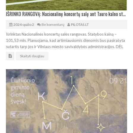
IŠRINKO RANGOVĄ: Nacionalinę koncertų salę ant Tauro kalno statys „Gilesta“
2024 spalio 2
Be komentarų
PILOTAS.LT
Išrinktas Nacionalinės koncertų salės rangovas. Statybos kainą –
101,53 mln. Planuojama, kad artimiausiomis dienomis bus pasirašyta
sutartis tarp jos ir Vilniaus miesto savivaldybės administracijos. DĖL
Skaityti daugiau