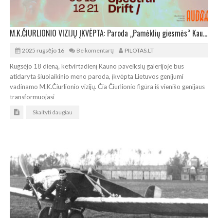
M.K.ČIURLIONIO VIZIJŲ ĮKVĖPTA: Paroda „Pamėklių giesmės“ Kaune
2025 rugsėjo 16
Be komentarų
PILOTAS.LT
Rugsėjo 18 dieną, ketvirtadienį Kauno paveikslų galerijoje bus
atidaryta šiuolaikinio meno paroda, įkvėpta Lietuvos genijumi
vadinamo M.K.Čiurlionio vizijų. Čia Čiurlionio figūra iš vienišo genijaus
transformuojasi
Skaityti daugiau