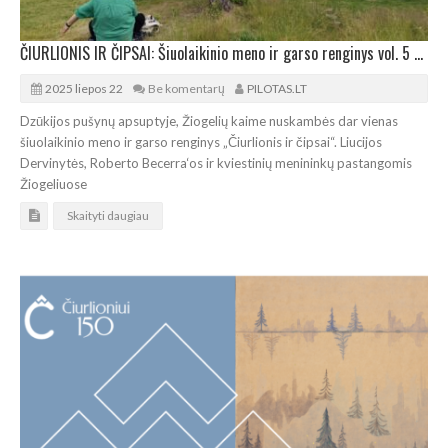
ČIURLIONIS IR ČIPSAI: Šiuolaikinio meno ir garso renginys vol. 5 Žiogeliuose
2025 liepos 22
Be komentarų
PILOTAS.LT
Dzūkijos pušynų apsuptyje, Žiogelių kaime nuskambės dar vienas
šiuolaikinio meno ir garso renginys „Čiurlionis ir čipsai“. Liucijos
Dervinytės, Roberto Becerra‘os ir kviestinių menininkų pastangomis
Žiogeliuose
Skaityti daugiau