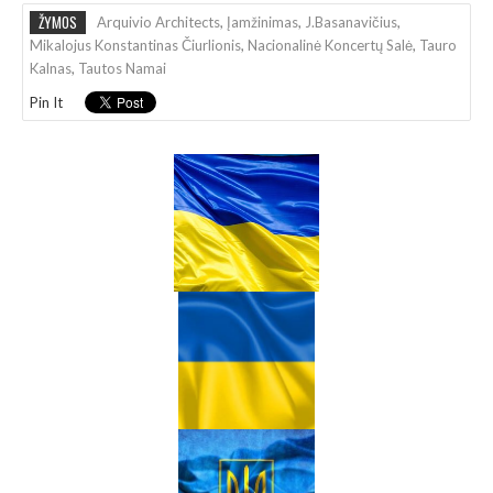
ŽYMOS
Arquivio Architects
,
Įamžinimas
,
J.Basanavičius
,
Mikalojus Konstantinas Čiurlionis
,
Nacionalinė Koncertų Salė
,
Tauro
Kalnas
,
Tautos Namai
Pin It