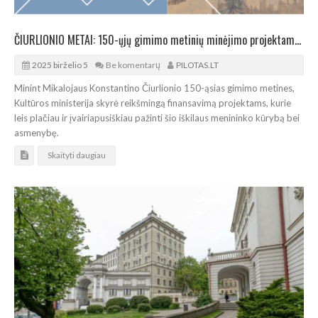
ČIURLIONIO METAI: 150-ųjų gimimo metinių minėjimo projektams – beveik 300.000 eurų
2025 birželio 5
Be komentarų
PILOTAS.LT
Minint Mikalojaus Konstantino Čiurlionio 150-ąsias gimimo metines,
Kultūros ministerija skyrė reikšmingą finansavimą projektams, kurie
leis plačiau ir įvairiapusiškiau pažinti šio iškilaus menininko kūrybą bei
asmenybę.
Skaityti daugiau