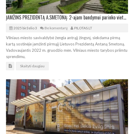
ĮAMŽINS PREZIDENTĄ A.SMETONĄ: 2-ajam bandymui parinko vietą priešais Vilniaus senąjį teatrą
2025 birželio 3
Be komentarų
PILOTAS.LT
Vilniaus miesto savivaldybė žengia antrąjį žingsnį, siekdama pirmą
kartą sostinėje įamžinti pirmąjį Lietuvos Prezidentą Antaną Smetoną.
Vadovaujantis 2022 m. gruodžio mėn. Vilniaus miesto tarybos priimtu
sprendimu,
Skaityti daugiau