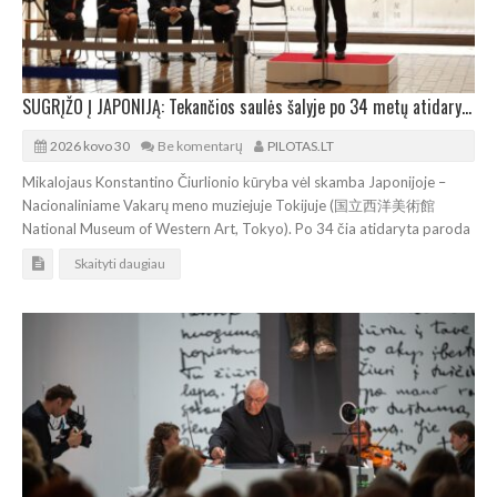
SUGRĮŽO Į JAPONIJĄ: Tekančios saulės šalyje po 34 metų atidaryta lietuvių genijaus paroda
2026 kovo 30
Be komentarų
PILOTAS.LT
Mikalojaus Konstantino Čiurlionio kūryba vėl skamba Japonijoje –
Nacionaliniame Vakarų meno muziejuje Tokijuje (国立西洋美術館
National Museum of Western Art, Tokyo). Po 34 čia atidaryta paroda
Skaityti daugiau