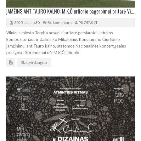
ĮAMŽINS ANT TAURO KALNO: M.K.Čiurlionio pagerbimui pritarė Vilniaus miesto Taryba
2025 sausio 30
Be komentarų
PILOTAS.LT
Vilniaus miesto Taryba neseniai pritarė garsiausio Lietuvos
kompozitoriaus ir dailininko Mikalojaus Konstantino Čiurlionio
įamžinimui ant Tauro kalno, statomos Nacionalinės koncertų salės
prieigose. Sprendimui dėl M.K.Čiurlionio
Skaityti daugiau