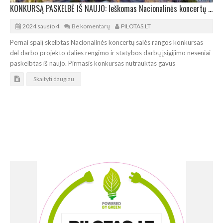
KONKURSĄ PASKELBĖ IŠ NAUJO: Ieškomas Nacionalinės koncertų salės rangovas
2024 sausio 4
Be komentarų
PILOTAS.LT
Pernai spalį skelbtas Nacionalinės koncertų salės rangos konkursas
dėl darbo projekto dalies rengimo ir statybos darbų įsigijimo neseniai
paskelbtas iš naujo. Pirmasis konkursas nutrauktas gavus
Skaityti daugiau