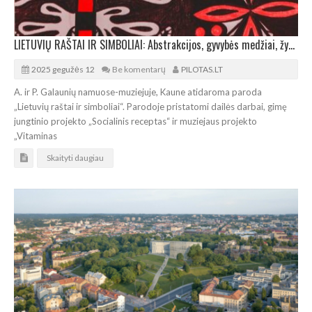
LIETUVIŲ RAŠTAI IR SIMBOLIAI: Abstrakcijos, gyvybės medžiai, žydėjimas ir baltų ženklai
2025 gegužės 12
Be komentarų
PILOTAS.LT
A. ir P. Galaunių namuose-muziejuje, Kaune atidaroma paroda
„Lietuvių raštai ir simboliai“. Parodoje pristatomi dailės darbai, gimę
jungtinio projekto „Socialinis receptas“ ir muziejaus projekto
„Vitaminas
Skaityti daugiau