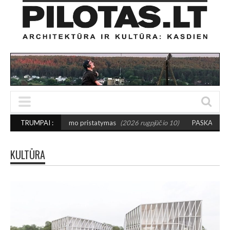
 albumo pristatymas
TRUMPAI :
(2026 rugpjūčio 10)
PASKATA KURTI DRĄSIAU: Išrink
KULTŪRA