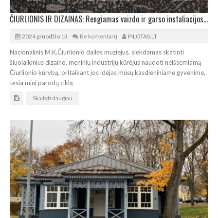
ČIURLIONIS IR DIZAINAS: Rengiamas vaizdo ir garso instaliacijos „Atminties ritmas“ pristatymas
2024 gruodžio 13
Be komentarų
PILOTAS.LT
Nacionalinis M.K.Čiurlionio dailės muziejus, siekdamas skatinti
šiuolaikinius dizaino, meninių industrijų kūrėjus naudoti neišsemiamą
Čiurlionio kūrybą, pritaikant jos idėjas mūsų kasdieniniame gyvenime,
tęsia mini parodų ciklą
Skaityti daugiau