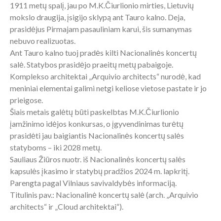
1911 metų spalį, jau po M.K.Čiurlionio mirties, Lietuvių
mokslo draugija, įsigijo sklypą ant Tauro kalno. Deja,
prasidėjus Pirmajam pasauliniam karui, šis sumanymas
nebuvo realizuotas.
Ant Tauro kalno tuoj pradės kilti Nacionalinės koncertų
salė. Statybos prasidėjo praeitų metų pabaigoje.
Komplekso architektai „Arquivio architects“ nurodė, kad
meniniai elementai galimi netgi keliose vietose pastate ir jo
prieigose.
Šiais metais galėtų būti paskelbtas M.K.Čiurlionio
įamžinimo idėjos konkursas, o įgyvendinimas turėtų
prasidėti jau baigiantis Nacionalinės koncertų salės
statyboms – iki 2028 metų.
Sauliaus Žiūros nuotr. iš Nacionalinės koncertų salės
kapsulės įkasimo ir statybų pradžios 2024 m. lapkritį.
Parengta pagal Vilniaus savivaldybės informaciją.
Titulinis pav.: Nacionalinė koncertų salė (arch. „Arquivio
architects“ ir „Cloud architektai“).