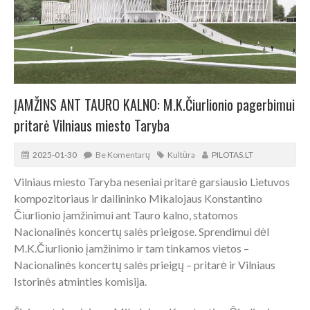
ĮAMŽINS ANT TAURO KALNO: M.K.Čiurlionio pagerbimui
pritarė Vilniaus miesto Taryba
2025-01-30
Be Komentarų
Kultūra
PILOTAS.LT
Vilniaus miesto Taryba neseniai pritarė garsiausio Lietuvos
kompozitoriaus ir dailininko Mikalojaus Konstantino
Čiurlionio įamžinimui ant Tauro kalno, statomos
Nacionalinės koncertų salės prieigose. Sprendimui dėl
M.K.Čiurlionio įamžinimo ir tam tinkamos vietos –
Nacionalinės koncertų salės prieigų – pritarė ir Vilniaus
Istorinės atminties komisija.