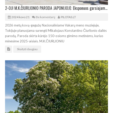
2-OJI M.K.ČIURLIONIO PARODA JAPONIJOJE: Eksponuos garsiajame Le Corbusier muziejuje
2024 kovo 21
Be komentarų
PILOTAS.LT
2026 metų kovą-gegužę Nacionaliniame Vakarų meno muziejuje,
Tokijuje planuojama surengti Mikalojaus Konstantino Čiurlionio dailės
parodą. Paroda skirta kūrėjo 150-osioms gimimo metinėms, kurias
minėsime 2025-aisiais. M.K.ČIURLIONIU
Skaityti daugiau