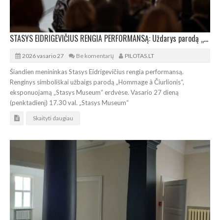
STASYS EIDRIGEVIČIUS RENGIA PERFORMANSĄ: Uždarys parodą „Hommage à Čiurlionis“
2026 vasario 27
Be komentarų
PILOTAS.LT
Šiandien menininkas Stasys Eidrigevičius rengia performansą.
Renginys simboliškai užbaigs parodą „Hommage à Čiurlionis“,
eksponuojamą „Stasys Museum“ erdvėse. Vasario 27 dieną
(penktadienį) 17.30 val. „Stasys Museum“
Skaityti daugiau