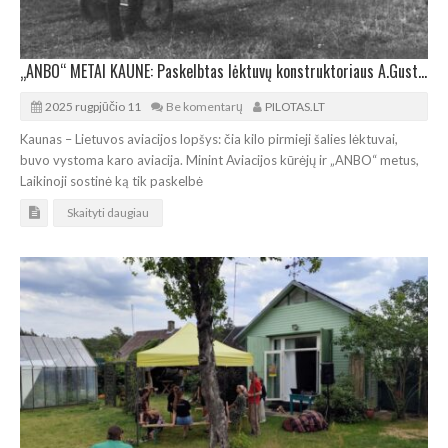
„ANBO“ METAI KAUNE: Paskelbtas lėktuvų konstruktoriaus A.Gustaičio įamžinimo konkursas
2025 rugpjūčio 11
Be komentarų
PILOTAS.LT
Kaunas – Lietuvos aviacijos lopšys: čia kilo pirmieji šalies lėktuvai,
buvo vystoma karo aviacija. Minint Aviacijos kūrėjų ir „ANBO“ metus,
Laikinoji sostinė ką tik paskelbė
Skaityti daugiau