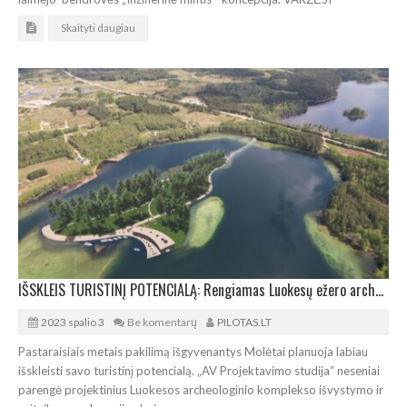
Skaityti daugiau
IŠSKLEIS TURISTINĮ POTENCIALĄ: Rengiamas Luokesų ežero archeologijos įveiklinimo projektas
2023 spalio 3
Be komentarų
PILOTAS.LT
Pastaraisiais metais pakilimą išgyvenantys Molėtai planuoja labiau
išskleisti savo turistinį potencialą. „AV Projektavimo studija“ neseniai
parengė projektinius Luokesos archeologinio komplekso išvystymo ir