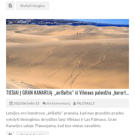
Skaityti daugiau
TIESIAI Į GRAN KANARIJĄ: „airBaltic“ iš Vilniaus paleidžia „kurortinę“ skrydžių kryptį
2023 birželio 15
Be komentarų
PILOTAS.LT
Latvijos oro bendrovė „airBaltic“ praneša, kad nuo gruodžio pradės
vykdyti tiesioginius skrydžius tarp Vilniaus ir Las Palmaso, Gran
Kanarijos saloje. Planuojama, kad bus vienas savaitinis