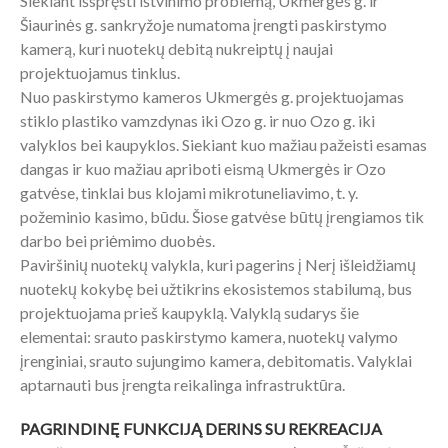
Siekiant išspręsti ištvinimo problemą, Ukmergės g. ir
Šiaurinės g. sankryžoje numatoma įrengti paskirstymo
kamerą, kuri nuotekų debitą nukreiptų į naujai
projektuojamus tinklus.
Nuo paskirstymo kameros Ukmergės g. projektuojamas
stiklo plastiko vamzdynas iki Ozo g. ir nuo Ozo g. iki
valyklos bei kaupyklos. Siekiant kuo mažiau pažeisti esamas
dangas ir kuo mažiau apriboti eismą Ukmergės ir Ozo
gatvėse, tinklai bus klojami mikrotuneliavimo, t. y.
požeminio kasimo, būdu. Šiose gatvėse būtų įrengiamos tik
darbo bei priėmimo duobės.
Paviršinių nuotekų valykla, kuri pagerins į Nerį išleidžiamų
nuotekų kokybę bei užtikrins ekosistemos stabilumą, bus
projektuojama prieš kaupyklą. Valyklą sudarys šie
elementai: srauto paskirstymo kamera, nuotekų valymo
įrenginiai, srauto sujungimo kamera, debitomatis. Valyklai
aptarnauti bus įrengta reikalinga infrastruktūra.
PAGRINDINĘ FUNKCIJĄ DERINS SU REKREACIJA