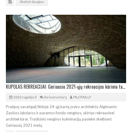
Skaityti daugiau
KUPOLAS REKREACIJAI: Geriausiu 2021-ųjų rekreacijos kūriniu tapo ežero salos salė
2022 rugsėjo 5
Be komentarų
PILOTAS.LT
Praėjusį savaitgalį Nidoje 24-ąjį kartą įvyko architekto Algimanto
Zavišos labdaros ir paramos fondo renginys, skirtas rekreacinei
architektūrai. Tradicinis renginys kulminaciją pasiekė skelbiant
Geriausią 2021 metų