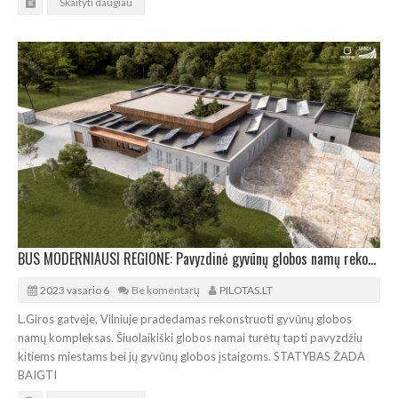
Skaityti daugiau
BUS MODERNIAUSI REGIONE: Pavyzdinė gyvūnų globos namų rekonstrukcija
2023 vasario 6
Be komentarų
PILOTAS.LT
L.Giros gatvėje, Vilniuje pradedamas rekonstruoti gyvūnų globos
namų kompleksas. Šiuolaikiški globos namai turėtų tapti pavyzdžiu
kitiems miestams bei jų gyvūnų globos įstaigoms. STATYBAS ŽADA
BAIGTI