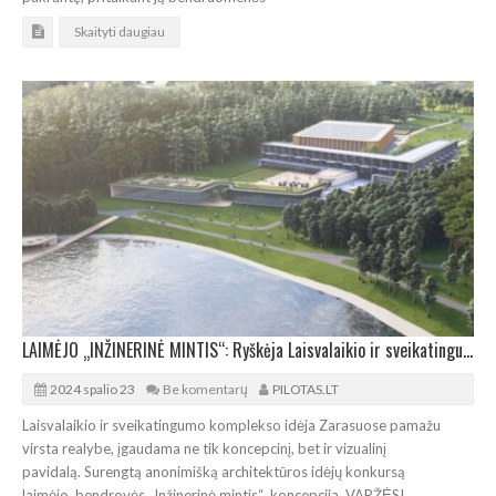
Skaityti daugiau
LAIMĖJO „INŽINERINĖ MINTIS“: Ryškėja Laisvalaikio ir sveikatingumo komplekso Zarasuose kontūrai
2024 spalio 23
Be komentarų
PILOTAS.LT
Laisvalaikio ir sveikatingumo komplekso idėja Zarasuose pamažu
virsta realybe, įgaudama ne tik koncepcinį, bet ir vizualinį
pavidalą. Surengtą anonimišką architektūros idėjų konkursą
laimėjo bendrovės „Inžinerinė mintis“ koncepcija. VARŽĖSI