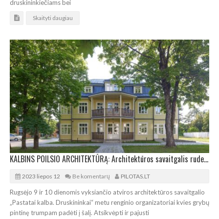
druskininkiečiams bei
Skaityti daugiau
KALBINS POILSIO ARCHITEKTŪRĄ: Architektūros savaitgalis rudenį atvyksta į Druskininkus
2023 liepos 12
Be komentarų
PILOTAS.LT
Rugsėjo 9 ir 10 dienomis vyksiančio atviros architektūros savaitgalio
„Pastatai kalba. Druskininkai“ metu renginio organizatoriai kvies grybų
pintinę trumpam padėti į šalį. Atsikvėpti ir pajusti