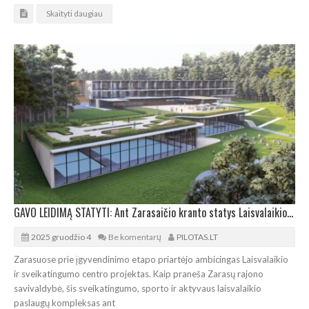
Skaityti daugiau
GAVO LEIDIMĄ STATYTI: Ant Zarasaičio kranto statys Laisvalaikio ir sveikatingumo centrą
2025 gruodžio 4
Be komentarų
PILOTAS.LT
Zarasuose prie įgyvendinimo etapo priartėjo ambicingas Laisvalaikio
ir sveikatingumo centro projektas. Kaip praneša Zarasų rajono
savivaldybė, šis sveikatingumo, sporto ir aktyvaus laisvalaikio
paslaugų kompleksas ant