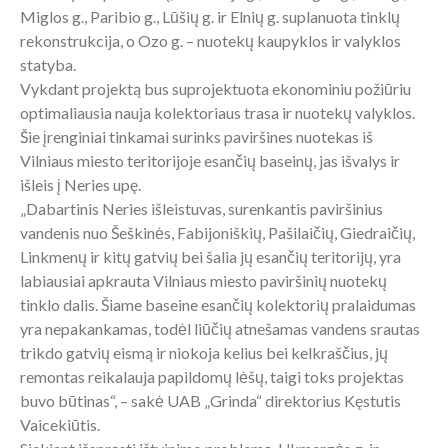
Miglos g., Paribio g., Lūšių g. ir Elnių g. suplanuota tinklų
rekonstrukcija, o Ozo g. – nuotekų kaupyklos ir valyklos
statyba.
Vykdant projektą bus suprojektuota ekonominiu požiūriu
optimaliausia nauja kolektoriaus trasa ir nuotekų valyklos.
Šie įrenginiai tinkamai surinks paviršines nuotekas iš
Vilniaus miesto teritorijoje esančių baseinų, jas išvalys ir
išleis į Neries upę.
„Dabartinis Neries išleistuvas, surenkantis paviršinius
vandenis nuo Šeškinės, Fabijoniškių, Pašilaičių, Giedraičių,
Linkmenų ir kitų gatvių bei šalia jų esančių teritorijų, yra
labiausiai apkrauta Vilniaus miesto paviršinių nuotekų
tinklo dalis. Šiame baseine esančių kolektorių pralaidumas
yra nepakankamas, todėl liūčių atnešamas vandens srautas
trikdo gatvių eismą ir niokoja kelius bei kelkraščius, jų
remontas reikalauja papildomų lėšų, taigi toks projektas
buvo būtinas“, – sakė UAB „Grinda“ direktorius Kęstutis
Vaicekiūtis.