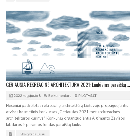
GERIAUSIA REKREACINĖ ARCHITEKTŪRA 2021: Laukiama paraiškų tradiciniam konkursui
2022 rugpjūčio 8
Be komentarų
PILOTAS.LT
Neseniai paskelbtas rekreacinę architektūrą Lietuvoje propaguojantis
atviras kasmetinis konkursas „Geriausias 2021 metų rekreacinės
architektūros kūrinys“. Konkursą organizuojantis Algimanto Zavišos
labdaros ir paramos fondas paraiškų lauks
Skaityti daugiau