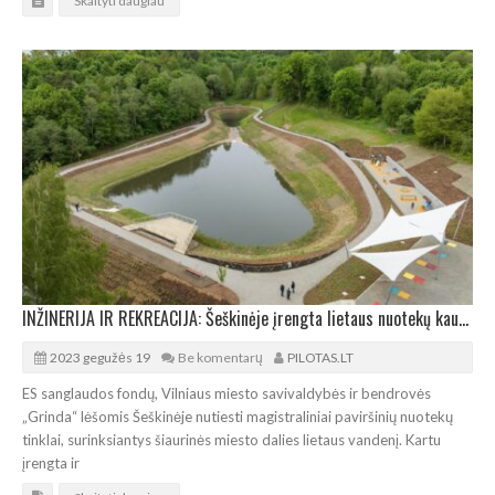
Skaityti daugiau
INŽINERIJA IR REKREACIJA: Šeškinėje įrengta lietaus nuotekų kaupykla ir poilsio erdvė
2023 gegužės 19
Be komentarų
PILOTAS.LT
ES sanglaudos fondų, Vilniaus miesto savivaldybės ir bendrovės
„Grinda“ lėšomis Šeškinėje nutiesti magistraliniai paviršinių nuotekų
tinklai, surinksiantys šiaurinės miesto dalies lietaus vandenį. Kartu
įrengta ir