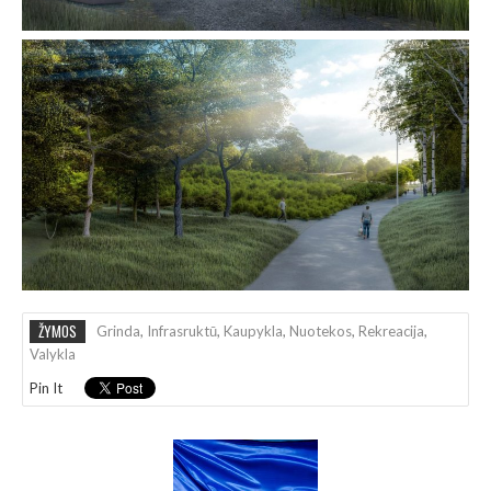
ŽYMOS
Grinda
,
Infrasruktū
,
Kaupykla
,
Nuotekos
,
Rekreacija
,
Valykla
Pin It