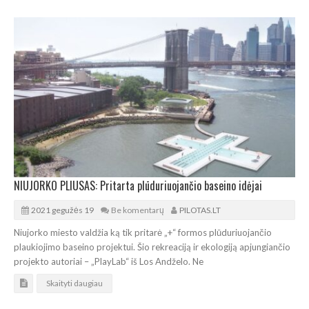
NIUJORKO PLIUSAS: Pritarta plūduriuojančio baseino idėjai
2021 gegužės 19
Be komentarų
PILOTAS.LT
Niujorko miesto valdžia ką tik pritarė „+“ formos plūduriuojančio
plaukiojimo baseino projektui. Šio rekreaciją ir ekologiją apjungiančio
projekto autoriai – „PlayLab“ iš Los Andželo. Ne
Skaityti daugiau