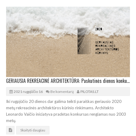
GERIAUSIA REKREACINĖ ARCHITEKTŪRA: Paskutinės dienos konkurso paraiškai
2021 rugpjūčio 16
Be komentarų
PILOTAS.LT
Iki rugpjūčio 20 dienos dar galima teikti paraiškas geriausio 2020
metų rekreacinės architektūros kūrinio rinkimams. Architekto
Leonardo Vaičio iniciatyva pradėtas konkursas rengiamas nuo 2003
metų.
Skaityti daugiau