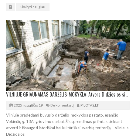
Skaityti daugiau
VILNIUJE GRIAUNAMAS DARŽELIS-MOKYKLA: Atvers Didžiosios sinagogos ir Mikvės kompleksą
2025 rugpjūčio 19
Be komentarų
PILOTAS.LT
Vilniuje pradedami buvusio darželio-mokyklos pastato, esančio
Vokiečių g. 13A, griovimo darbai. Šis sprendimas priimtas siekiant
atverti ir išsaugoti istoriškai bei kultūriškai svarbią teritoriją – Vilniaus
Didžiosios