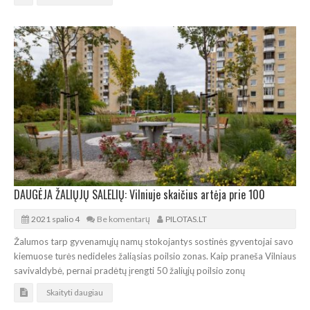
DAUGĖJA ŽALIŲJŲ SALELIŲ: Vilniuje skaičius artėja prie 100
2021 spalio 4
Be komentarų
PILOTAS.LT
Žalumos tarp gyvenamųjų namų stokojantys sostinės gyventojai savo
kiemuose turės nedideles žaliąsias poilsio zonas. Kaip praneša Vilniaus
savivaldybė, pernai pradėtų įrengti 50 žaliųjų poilsio zonų
Skaityti daugiau