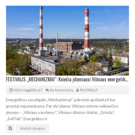
FESTIVALIS „MECHANIZMAI“: Kviečia įdomiausi Vilniaus energetikos objektai
2021 rugpjūčio 27
Be komentarų
PILOTAS.LT
Energetikos savaitgalis „Mechanizmai“ pakvietė apsilankyti kur
įprastai nepatenkama. Per dvi dienas Vilniaus mieste veikiančios
įmonės – „Vilniaus vandenys“, Vilniaus šilumos tinklai, „Grinda“,
„SoliTek“, Energetikos ir
Skaityti daugiau