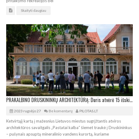
pritaikymo rekreacijos bei
Skaityti daugiau
PRAKALBINO DRUSKININKŲ ARCHITEKTŪRĄ: Duris atvėrė 15 išskirtinių kurorto pastatų
2023 rugsėjo 27
Be komentarų
PILOTAS.LT
Ketvirtąjį kartą į mažesnius Lietuvos miestus sugrįžtantis atviros
architektūros savaitgalis „Pastatai kalba“ šiemet traukė į Druskininkus
– pušynais apsuptą mineralinio vandens kurortą, kuriame