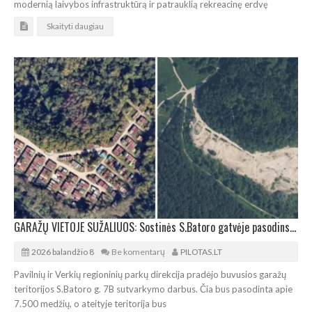
modernią laivybos infrastruktūrą ir patrauklią rekreacinę erdvę
Skaityti daugiau
GARAŽŲ VIETOJE SUŽALIUOS: Sostinės S.Batoro gatvėje pasodins 7.500 medžių
2026 balandžio 8
Be komentarų
PILOTAS.LT
Pavilnių ir Verkių regioninių parkų direkcija pradėjo buvusios garažų
teritorijos S.Batoro g. 7B sutvarkymo darbus. Čia bus pasodinta apie
7.500 medžių, o ateityje teritorija bus