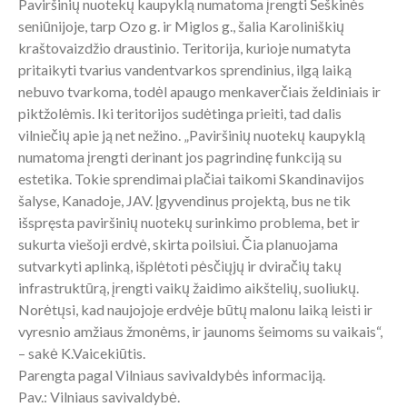
Paviršinių nuotekų kaupyklą numatoma įrengti Šeškinės
seniūnijoje, tarp Ozo g. ir Miglos g., šalia Karoliniškių
kraštovaizdžio draustinio. Teritorija, kurioje numatyta
pritaikyti tvarius vandentvarkos sprendinius, ilgą laiką
nebuvo tvarkoma, todėl apaugo menkaverčiais želdiniais ir
piktžolėmis. Iki teritorijos sudėtinga prieiti, tad dalis
vilniečių apie ją net nežino. „Paviršinių nuotekų kaupyklą
numatoma įrengti derinant jos pagrindinę funkciją su
estetika. Tokie sprendimai plačiai taikomi Skandinavijos
šalyse, Kanadoje, JAV. Įgyvendinus projektą, bus ne tik
išspręsta paviršinių nuotekų surinkimo problema, bet ir
sukurta viešoji erdvė, skirta poilsiui. Čia planuojama
sutvarkyti aplinką, išplėtoti pėsčiųjų ir dviračių takų
infrastruktūrą, įrengti vaikų žaidimo aikštelių, suoliukų.
Norėtųsi, kad naujojoje erdvėje būtų malonu laiką leisti ir
vyresnio amžiaus žmonėms, ir jaunoms šeimoms su vaikais“,
– sakė K.Vaicekiūtis.
Parengta pagal Vilniaus savivaldybės informaciją.
Pav.: Vilniaus savivaldybė.