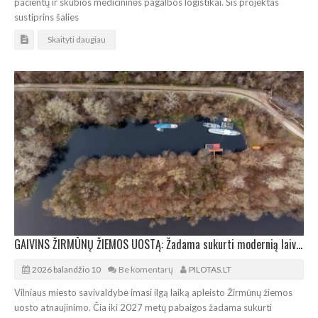
pacientų ir skubios medicininės pagalbos logistikai. Šis projektas
sustiprins šalies
Skaityti daugiau
GAIVINS ŽIRMŪNŲ ŽIEMOS UOSTĄ: Žadama sukurti modernią laivybos infrastruktūrą
2026 balandžio 10
Be komentarų
PILOTAS.LT
Vilniaus miesto savivaldybė imasi ilgą laiką apleisto Žirmūnų žiemos
uosto atnaujinimo. Čia iki 2027 metų pabaigos žadama sukurti