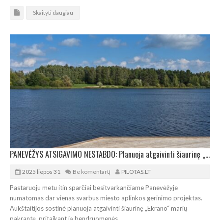
Skaityti daugiau
PANEVĖŽYS ATSIGAVIMO NESTABDO: Planuoja atgaivinti šiaurinę „Ekrano“ marių pakrantę
2025 liepos 31
Be komentarų
PILOTAS.LT
Pastaruoju metu itin sparčiai besitvarkančiame Panevėžyje
numatomas dar vienas svarbus miesto aplinkos gerinimo projektas.
Aukštaitijos sostinė planuoja atgaivinti šiaurinę „Ekrano“ marių
pakrantę, pritaikant ją bendruomenės