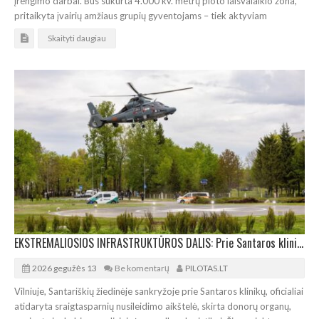
įrengimo darbai. Bus sukurta 4.000 kv. metrų ploto laisvalaikio zona,
pritaikyta įvairių amžiaus grupių gyventojams – tiek aktyviam
Skaityti daugiau
EKSTREMALIOSIOS INFRASTRUKTŪROS DALIS: Prie Santaros klinikų atidaryta sraigtasparnių aikštelė
2026 gegužės 13
Be komentarų
PILOTAS.LT
Vilniuje, Santariškių žiedinėje sankryžoje prie Santaros klinikų, oficialiai
atidaryta sraigtasparnių nusileidimo aikštelė, skirta donorų organų,