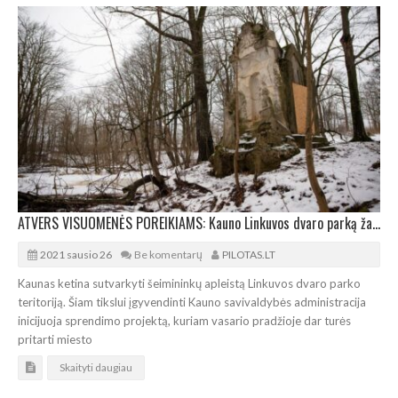
ATVERS VISUOMENĖS POREIKIAMS: Kauno Linkuvos dvaro parką žada rekreacijai
2021 sausio 26
Be komentarų
PILOTAS.LT
Kaunas ketina sutvarkyti šeimininkų apleistą Linkuvos dvaro parko
teritoriją. Šiam tikslui įgyvendinti Kauno savivaldybės administracija
inicijuoja sprendimo projektą, kuriam vasario pradžioje dar turės
pritarti miesto
Skaityti daugiau