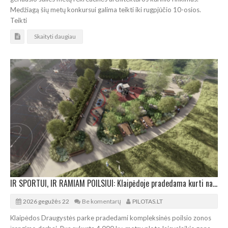
Medžiagą šių metų konkursui galima teikti iki rugpjūčio 10-osios.
Teikti
Skaityti daugiau
IR SPORTUI, IR RAMIAM POILSIUI: Klaipėdoje pradedama kurti nauja poilsio erdvė
2026 gegužės 22
Be komentarų
PILOTAS.LT
Klaipėdos Draugystės parke pradedami kompleksinės poilsio zonos