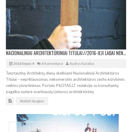
NACIONALINIAI ARCHITEKTŪRINIAI TITULAI://2016-IEJI LABAI NENUOBODŪS METAI
2016 liepos 4
8 Komentarai
Audrys Karalius
Tarptautinę Architektų dieną skelbiami Nacionaliniai Architektūros
Titulai – nepriklausomas, nekomercinis architektūros cecho kūrybinės
veiklos įsivertinimas. Portalo PILOTAS.LT redakcija su konsultantų
pagalba sudarė svarbiausių Lietuvos architektūrinių
Skaityti daugiau