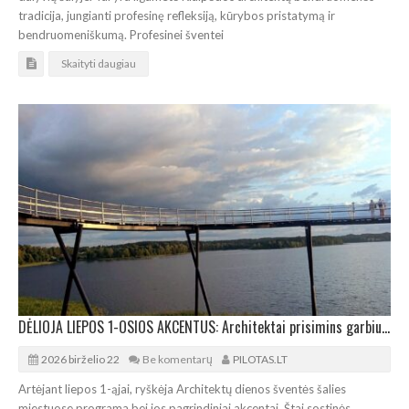
tradicija, jungianti profesinę refleksiją, kūrybos pristatymą ir
bendruomeniškumą. Profesinei šventei
Skaityti daugiau
DĖLIOJA LIEPOS 1-OSIOS AKCENTUS: Architektai prisimins garbius kolegas bei jungsis bendrai kelionei
2026 birželio 22
Be komentarų
PILOTAS.LT
Artėjant liepos 1-ąjai, ryškėja Architektų dienos šventės šalies
miestuose programa bei jos pagrindiniai akcentai. Štai sostinės