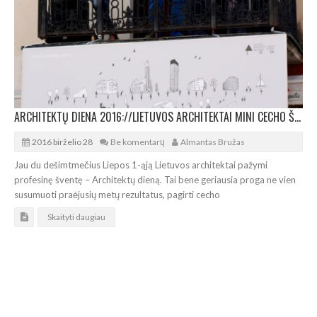
ARCHITEKTŲ DIENA 2016://LIETUVOS ARCHITEKTAI MINI CECHO ŠVENTĘ
2016 birželio 28
Be komentarų
Almantas Bružas
Jau du dešimtmečius Liepos 1-ąją Lietuvos architektai pažymi
profesinę šventę – Architektų dieną. Tai bene geriausia proga ne vien
susumuoti praėjusių metų rezultatus, pagirti cecho
Skaityti daugiau