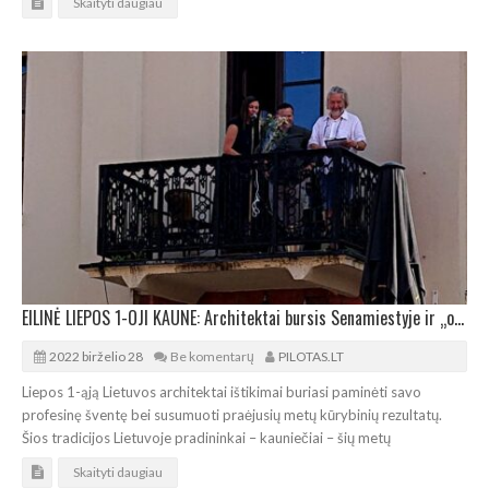
Skaityti daugiau
EILINĖ LIEPOS 1-OJI KAUNE: Architektai bursis Senamiestyje ir „okupuos“ Kulautuvą
2022 birželio 28
Be komentarų
PILOTAS.LT
Liepos 1-ąją Lietuvos architektai ištikimai buriasi paminėti savo
profesinę šventę bei susumuoti praėjusių metų kūrybinių rezultatų.
Šios tradicijos Lietuvoje pradininkai – kauniečiai – šių metų
Skaityti daugiau