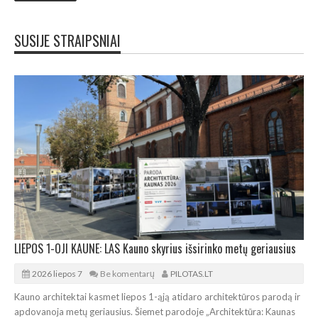
SUSIJE STRAIPSNIAI
LIEPOS 1-OJI KAUNE: LAS Kauno skyrius išsirinko metų geriausius
2026 liepos 7
Be komentarų
PILOTAS.LT
Kauno architektai kasmet liepos 1-ąją atidaro architektūros parodą ir
apdovanoja metų geriausius. Šiemet parodoje „Architektūra: Kaunas