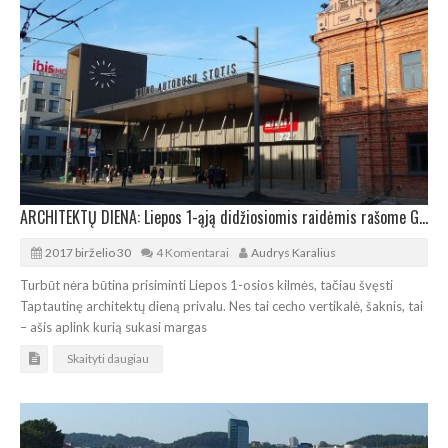
ARCHITEKTŲ DIENA: Liepos 1-ąją didžiosiomis raidėmis rašome Gintarą Balčytį
2017 birželio 30
4 Komentarai
Audrys Karalius
Turbūt nėra būtina prisiminti Liepos 1-osios kilmės, tačiau švęsti
Taptautinę architektų dieną privalu. Nes tai cecho vertikalė, šaknis, tai
– ašis aplink kurią sukasi margas
Skaityti daugiau