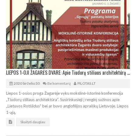
LIEPOS 1-OJI ŽAGARĖS DVARE: Apie Tiudorų stiliaus architektūrą ir anglofiliją
2020 birželio 30
Be komentarų
PILOTAS.LT
Liepos 1-osios proga Žagarėje vyks mokslinė-istorinė konferencija
„Tiudorų stiliaus architektūra“. Susirinkusieji į renginį sužinos apie
„Lietuvos Rotšildus“ bei ar buvo anglofilijos apraiškų Lietuvoje. Liepos
1-ąją,
Skaityti daugiau