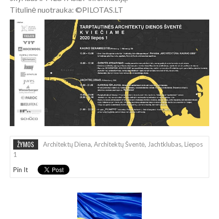
Titulinė nuotrauka: ©PILOTAS.LT
ŽYMOS
Architektų Diena
,
Architektų Šventė
,
Jachtklubas
,
Liepos
1
Pin It