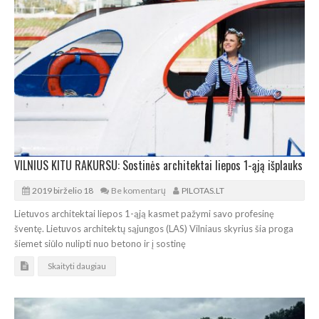
VILNIUS KITU RAKURSU: Sostinės architektai liepos 1-ąją išplauks
2019 birželio 18
Be komentarų
PILOTAS.LT
Lietuvos architektai liepos 1-ąją kasmet pažymi savo profesinę
šventę. Lietuvos architektų sąjungos (LAS) Vilniaus skyrius šia proga
šiemet siūlo nulipti nuo betono ir į sostinę
Skaityti daugiau