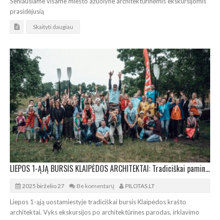
Seniausiame visame miesto ažuolyne architektūrinėmis ekskursijomis
prasidėjusią
Skaityti daugiau
LIEPOS 1-ĄJĄ BURSIS KLAIPĖDOS ARCHITEKTAI: Tradiciškai paminės profesinę šventę
2025 birželio 27
Be komentarų
PILOTAS.LT
Liepos 1-ąją uostamiestyje tradiciškai bursis Klaipėdos krašto
architektai. Vyks ekskursijos po architektūrines parodas, irklavimo