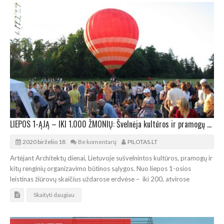
LIEPOS 1-ĄJĄ – IKI 1.000 ŽMONIŲ: Švelnėja kultūros ir pramogų renginių sąlygos
2020 birželio 18
Be komentarų
PILOTAS.LT
Artėjant Architektų dienai, Lietuvoje sušvelnintos kultūros, pramogų ir
kitų renginių organizavimo būtinos sąlygos. Nuo liepos 1-osios
leistinas žiūrovų skaičius uždarose erdvėse – iki 200, atvirose
Skaityti daugiau