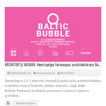
ARCHITEKTŲ VASARA: Venstspilyje formuojasi architektūrinis Baltijos burbulas
2022 birželio 13
Be komentarų
PILOTAS.LT
Šiemet liepos 2 ir 3 dienomis Ventspilį (Latvija) žada sudrebinti Baltijos
architektų vasaros festivalis „Baltijos burbulas“ (angl. Baltic
Bubble). Renkamas architektų autobusas iš Lietuvos. Lietuvos
architektų
Skaityti daugiau