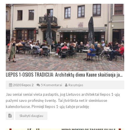
LIEPOS 1-OSIOS TRADICIJA: Architektų diena Kaune skaičiuoja jau ketvirtį amžiaus
2020 liepos 2
5 Komentarai
Rasytojas
Jau seniai seniai vieša paslaptis, jog Lietuvos architektai liepos 1-ąją
pažymi savo profesinę šventę. Tai įtvirtinta net ir sieniniuose
kalendoriuose. Pirmieji liepos 1-ąją šalyje pradėję
Skaityti daugiau