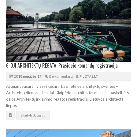
6-OJI ARCHITEKTŲ REGATA: Prasidėjo komandų registracija
2018 gegužės 17
Be komentarų
PILOTAS.LT
Artėjant vasarai, vis ryškesni ir kasmetinės architektų šventės –
Architektų dienos – ženklai. Klaipėdos architektai neseniai paskelbė 6-
osios Architektų irklavimo regatos registraciją. Lietuvos architektai
liepos
Skaityti daugiau