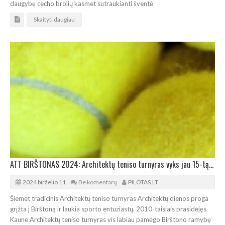
daugybę cecho brolių kasmet sutraukianti šventė
Skaityti daugiau
ATT BIRŠTONAS 2024: Architektų teniso turnyras vyks jau 15-tą kartą
2024 birželio 11
Be komentarų
PILOTAS.LT
Šiemet tradicinis Architektų teniso turnyras Architektų dienos proga
grįžta į Birštoną ir laukia sporto entuziastų. 2010-taisiais prasidėjęs
Kaune Architektų teniso turnyras vis labiau pamėgo Birštono ramybę