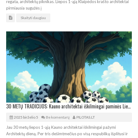
regata, architektų piknikas. Liepos 1-ąją Klaipėdos krašto architektai
pirmiausia sugužės į
Skaityti daugiau
30 METŲ TRADICIJOS: Kauno architektai iškilmingai paminės Liepos 1-ąją
2025 birželio 5
Be komentarų
PILOTAS.LT
Jau 30 metų liepos 1-ąją Kauno architektai iškilmingai pažymi
Architektų dieną. Per tris dešimtmečius po visą respubliką išplitusi ir