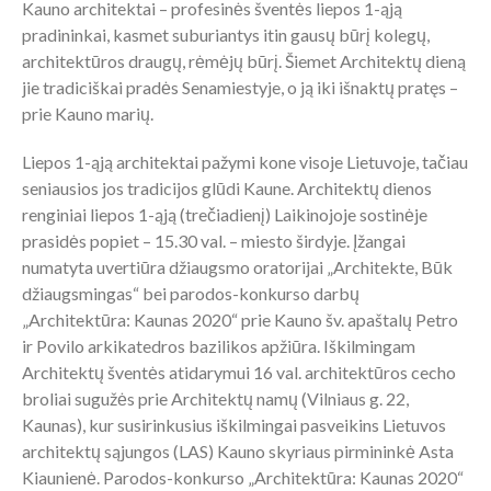
Kauno architektai – profesinės šventės liepos 1-ąją
pradininkai, kasmet suburiantys itin gausų būrį kolegų,
architektūros draugų, rėmėjų būrį. Šiemet Architektų dieną
jie tradiciškai pradės Senamiestyje, o ją iki išnaktų pratęs –
prie Kauno marių.
Liepos 1-ąją architektai pažymi kone visoje Lietuvoje, tačiau
seniausios jos tradicijos glūdi Kaune. Architektų dienos
renginiai liepos 1-ąją (trečiadienį) Laikinojoje sostinėje
prasidės popiet – 15.30 val. – miesto širdyje. Įžangai
numatyta uvertiūra džiaugsmo oratorijai „Architekte, Būk
džiaugsmingas“ bei parodos-konkurso darbų
„Architektūra: Kaunas 2020“ prie Kauno šv. apaštalų Petro
ir Povilo arkikatedros bazilikos apžiūra. Iškilmingam
Architektų šventės atidarymui 16 val. architektūros cecho
broliai sugužės prie Architektų namų (Vilniaus g. 22,
Kaunas), kur susirinkusius iškilmingai pasveikins Lietuvos
architektų sąjungos (LAS) Kauno skyriaus pirmininkė Asta
Kiaunienė. Parodos-konkurso „Architektūra: Kaunas 2020“