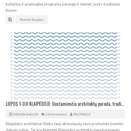
kultūrinę ir pramoginę programą parengė ir šiemet. Įvyks tradiciniai
Kauno
Skaityti daugiau
LIEPOS 1-OJI KLAIPĖDOJE: Uostamiesčio architektų paroda, tradicinė regata ir piknikas
2026 birželio 29
2 Komentarai
PILOTAS.LT
Klaipėdos architektai išlieka tarp aktyviausių savo profesinės šventės
dalyvių šalyje. Tai yra ilgametė Klaipėdos architektų bendruomenės