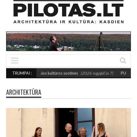
sios kultūros sostinės
TRUMPAI :
(2026 rugpjūčio 7)
PUSIAUSVYROS AKTAS SANTAK
ARCHITEKTŪRA