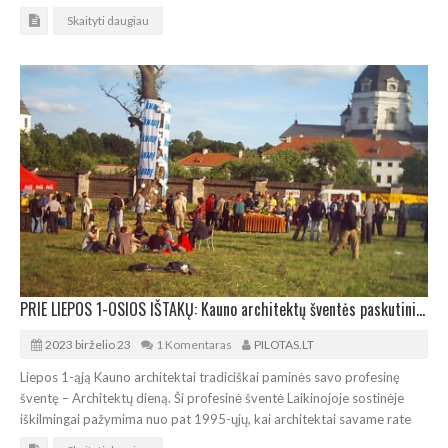
Skaityti daugiau
PRIE LIEPOS 1-OSIOS IŠTAKŲ: Kauno architektų šventės paskutinis akordas – Pažaislyje
2023 birželio 23
1 Komentaras
PILOTAS.LT
Liepos 1-ąją Kauno architektai tradiciškai paminės savo profesinę
šventę – Architektų dieną. Ši profesinė šventė Laikinojoje sostinėje
iškilmingai pažymima nuo pat 1995-ųjų, kai architektai savame rate