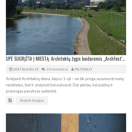
UPĖ SUGRĮŽTA Į MIESTĄ: Architektų žygis baidarėmis „Archfest‘17“
2017 birželio 15
1 Komentaras
PILOTAS.LT
Artėjanti Architektų diena, liepos 1-oji – ne tik proga susumuoti metų
rezultatus, bet ir atsipūsti bei pašvęsti. Dar geriau, kai pažiną ir
pramogas pavyksta suderinti.
Skaityti daugiau