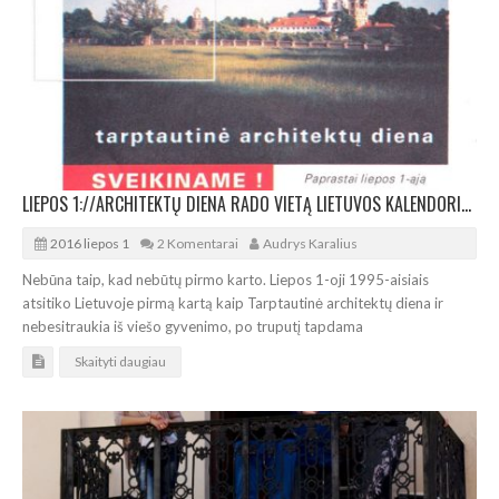
LIEPOS 1://ARCHITEKTŲ DIENA RADO VIETĄ LIETUVOS KALENDORIUJE
2016 liepos 1
2 Komentarai
Audrys Karalius
Nebūna taip, kad nebūtų pirmo karto. Liepos 1-oji 1995-aisiais
atsitiko Lietuvoje pirmą kartą kaip Tarptautinė architektų diena ir
nebesitraukia iš viešo gyvenimo, po truputį tapdama
Skaityti daugiau