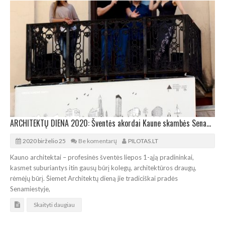
ARCHITEKTŲ DIENA 2020: Šventės akordai Kaune skambės Senamiestyje ir jachtklube
2020 birželio 25
Be komentarų
PILOTAS.LT
Kauno architektai – profesinės šventės liepos 1-ąją pradininkai,
kasmet suburiantys itin gausų būrį kolegų, architektūros draugų,
rėmėjų būrį. Šiemet Architektų dieną jie tradiciškai pradės
Senamiestyje,
Skaityti daugiau