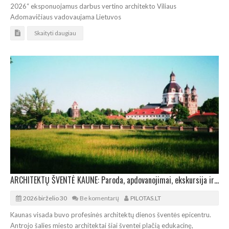
2026“ eksponuojamus darbus vertino architekto Viliaus
Adomavičiaus vadovaujama Lietuvos
Skaityti daugiau
ARCHITEKTŲ ŠVENTĖ KAUNE: Paroda, apdovanojimai, ekskursija ir filmai
2026 birželio 30
Be komentarų
PILOTAS.LT
Kaunas visada buvo profesinės architektų dienos šventės epicentru.
Antrojo šalies miesto architektai šiai šventei plačią edukacinę,