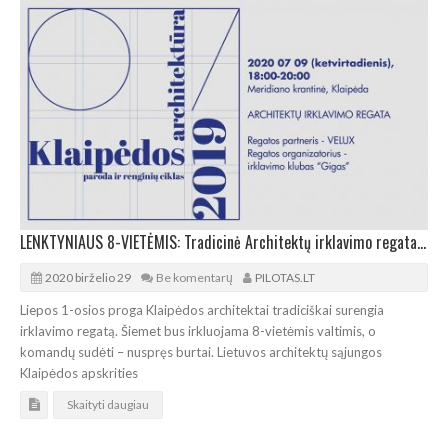
LENKTYNIAUS 8-VIETĖMIS: Tradicinė Architektų irklavimo regata Klaipėdoje
2020 birželio 29
Be komentarų
PILOTAS.LT
Liepos 1-osios proga Klaipėdos architektai tradiciškai surengia
irklavimo regatą. Šiemet bus irkluojama 8-vietėmis valtimis, o
komandų sudėti – nuspręs burtai. Lietuvos architektų sąjungos
Klaipėdos apskrities
Skaityti daugiau