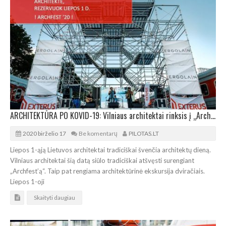
ARCHITEKTŪRA PO KOVID-19: Vilniaus architektai rinksis į „Archfest‘ą“
2020 birželio 17
Be komentarų
PILOTAS.LT
Liepos 1-ąją Lietuvos architektai tradiciškai švenčia architektų dieną.
Vilniaus architektai šią datą siūlo tradiciškai atšvęsti surengiant
„Archfest’ą“. Taip pat rengiama architektūrinė ekskursija dviračiais.
Liepos 1-oji
Skaityti daugiau