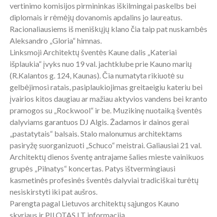
vertinimo komisijos pirmininkas iškilmingai paskelbs bei
diplomais ir rėmėjų dovanomis apdalins jo laureatus.
Racionaliausiems iš meniškųjų klano čia taip pat nuskambės
Aleksandro „Gloria“ himnas.
Linksmoji Architektų šventės Kaune dalis „Kateriai
išplaukia“ įvyks nuo 19 val. jachtklube prie Kauno marių
(R.Kalantos g. 124, Kaunas). Čia numatyta rikiuotė su
gelbėjimosi ratais, pasiplaukiojimas greitaeigiu kateriu bei
įvairios kitos daugiau ar mažiau aktyvios vandens bei kranto
pramogos su „Rockwool“ ir be. Muzikinę nuotaiką šventės
dalyviams garantuos DJ Algis. Žadamos ir dainos gerai
„pastatytais“ balsais. Stalo malonumus architektams
pasiryžę suorganizuoti „Schuco“ meistrai. Galiausiai 21 val.
Architektų dienos šventę antrajame šalies mieste vainikuos
grupės „Pilnatys“ koncertas. Patys ištvermingiausi
kasmetinės profesinės šventės dalyviai tradiciškai turėtų
nesiskirstyti iki pat aušros.
Parengta pagal Lietuvos architektų sąjungos Kauno
skyriaus ir PILOTAS.LT informaciją.