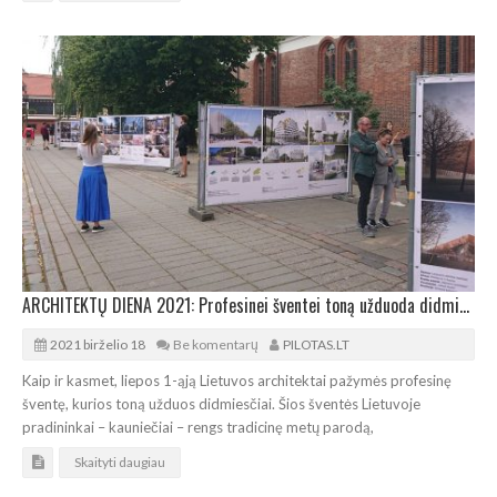
ARCHITEKTŲ DIENA 2021: Profesinei šventei toną užduoda didmiesčiai
2021 birželio 18
Be komentarų
PILOTAS.LT
Kaip ir kasmet, liepos 1-ąją Lietuvos architektai pažymės profesinę
šventę, kurios toną užduos didmiesčiai. Šios šventės Lietuvoje
pradininkai – kauniečiai – rengs tradicinę metų parodą,
Skaityti daugiau