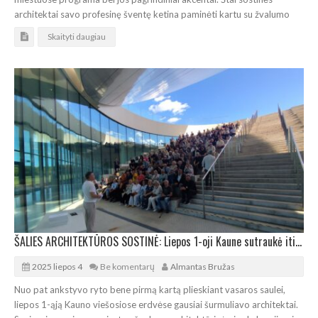
architektai savo profesinę šventę ketina paminėti kartu su žvalumo
Skaityti daugiau
ŠALIES ARCHITEKTŪROS SOSTINĖ: Liepos 1-oji Kaune sutraukė itin gausias architektūrines pajėgas
2025 liepos 4
Be komentarų
Almantas Bružas
Nuo pat ankstyvo ryto bene pirmą kartą plieskiant vasaros saulei,
liepos 1-ąją Kauno viešosiose erdvėse gausiai šurmuliavo architektai.