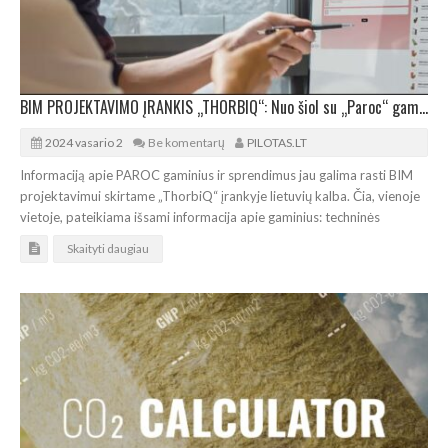
BIM PROJEKTAVIMO ĮRANKIS „THORBIQ“: Nuo šiol su „Paroc“ gaminiais
2024 vasario 2
Be komentarų
PILOTAS.LT
Informaciją apie PAROC gaminius ir sprendimus jau galima rasti BIM
projektavimui skirtame „ThorbiQ“ įrankyje lietuvių kalba. Čia, vienoje
vietoje, pateikiama išsami informacija apie gaminius: techninės
Skaityti daugiau