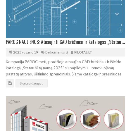
PAROC NAUJIENOS: Atnaujinti CAD brėžiniai ir katalogas „Statau šiltą namą 2025“
2025 vasario 19
Be komentarų
PILOTAS.LT
Kompanija PAROC metų pradžioje atnaujino CAD brėžinius ir išleido
katalogą „Statau šiltą namą 2025“ su papildymu – renovuojamų
pastatų atitvarų šiltinimo sprendiniais. Šiame kataloge ir brėžiniuose
Skaityti daugiau