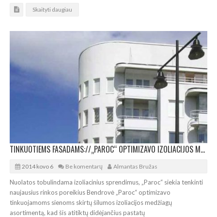
Skaityti daugiau
TINKUOTIEMS FASADAMS://„PAROC“ OPTIMIZAVO IZOLIACIJOS MEDŽIAGŲ ASORTIMENTĄ
2014 kovo 6
Be komentarų
Almantas Bružas
Nuolatos tobulindama izoliacinius sprendimus, „Paroc“ siekia tenkinti
naujausius rinkos poreikius Bendrovė „Paroc“ optimizavo
tinkuojamoms sienoms skirtų šilumos izoliacijos medžiagų
asortimentą, kad šis atitiktų didėjančius pastatų