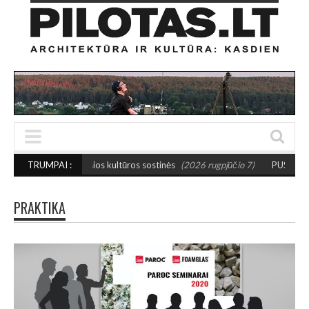
žosios kultūros sostinės
TRUMPAI :
(2026 rugpjūčio 7)
PUSIAUSVYROS AKTAS SANT
PRAKTIKA