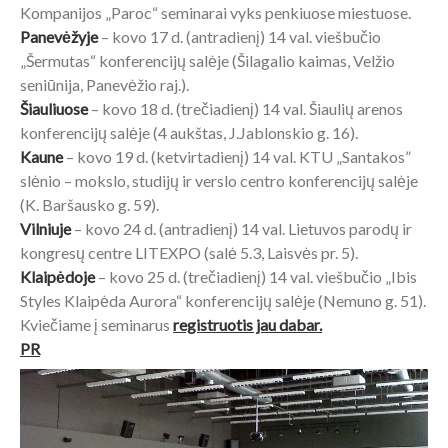
Kompanijos „Paroc“ seminarai vyks penkiuose miestuose.
Panevėžyje
– kovo 17 d. (antradienį) 14 val. viešbučio
„Šermutas“ konferencijų salėje (Šilagalio kaimas, Velžio
seniūnija, Panevėžio raj.).
Šiauliuose
– kovo 18 d. (trečiadienį) 14 val. Šiaulių arenos
konferencijų salėje (4 aukštas, J.Jablonskio g. 16).
Kaune
– kovo 19 d. (ketvirtadienį) 14 val. KTU „Santakos”
slėnio – mokslo, studijų ir verslo centro konferencijų salėje
(K. Baršausko g. 59).
Vilniuje
– kovo 24 d. (antradienį) 14 val. Lietuvos parodų ir
kongresų centre LITEXPO (salė 5.3, Laisvės pr. 5).
Klaipėdoje
– kovo 25 d. (trečiadienį) 14 val. viešbučio „Ibis
Styles Klaipėda Aurora“ konferencijų salėje (Nemuno g. 51).
Kviečiame į seminarus
registruotis jau dabar
.
PR