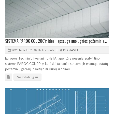
SISTEMA PAROC CGL 20CY: Ideali apsauga nuo ugnies požeminiams garažams
2025 birželio 9
Be komentarų
PILOTAS.LT
Europos Techninio Įvertinimo (ETA) agentūra neseniai patvirtino
sistemą PAROC CGL 20cy, kuri skirta naujai statomų ir esamų pastatų
požeminių garažų ir šaltų rūsių lubų šiltinimui
Skaityti daugiau