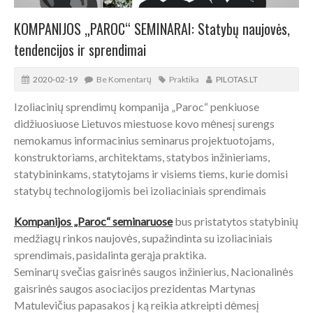
KOMPANIJOS „PAROC“ SEMINARAI: Statybų naujovės,
tendencijos ir sprendimai
2020-02-19
Be Komentarų
Praktika
PILOTAS.LT
Izoliacinių sprendimų kompanija „Paroc“ penkiuose
didžiuosiuose Lietuvos miestuose kovo mėnesį surengs
nemokamus informacinius seminarus projektuotojams,
konstruktoriams, architektams, statybos inžinieriams,
statybininkams, statytojams ir visiems tiems, kurie domisi
statybų technologijomis bei izoliaciniais sprendimais
Kompanijos „Paroc“ seminaruose
bus pristatytos statybinių
medžiagų rinkos naujovės, supažindinta su izoliaciniais
sprendimais, pasidalinta gerąja praktika.
Seminarų svečias gaisrinės saugos inžinierius, Nacionalinės
gaisrinės saugos asociacijos prezidentas Martynas
Matulevičius papasakos į ką reikia atkreipti dėmesį