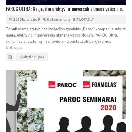
PAROC ULTRA: Nauja, itin efektyvi ir universali akmens vatos plokštė
2020 balandžio 9
Be komentarų
PILOTAS.LT
Tobulindama statybinės izoliacijos gaminius „Paroc“ kompanija sukūrė
naują, efektyvią ir universalią akmens vatos plokštę PAROC Ultra,
skirtą naujai statomų ir renovuojamų pastatų atitvarų šilumos
izoliacijai.
Skaityti daugiau