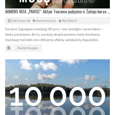
AKMENS VATA „PAROC“: Aktyvi Tvarumo judėjimo ir Žaliojo kurso dalyvė
2021 kovo 18
Be komentarų
PILOTAS.LT
Europos Sąjungoje maždaug 40 proc. viso energijos suvartojimo –
tenka pastatams. Be to, pastatų eksploatavimo metu išmetama
maždaug trečdalis viso šiltnamio efektą sukeliančių dujų kiekio.
Skaityti daugiau