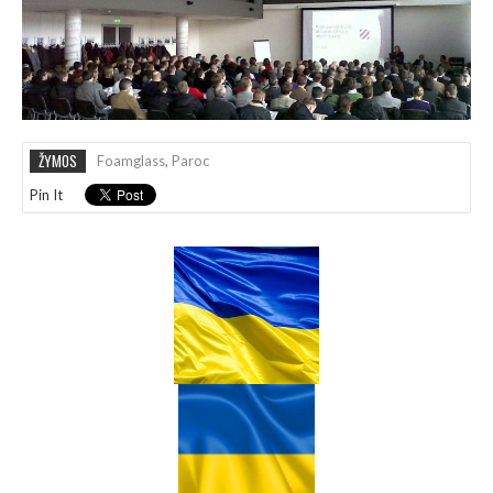
ŽYMOS
Foamglass
,
Paroc
Pin It