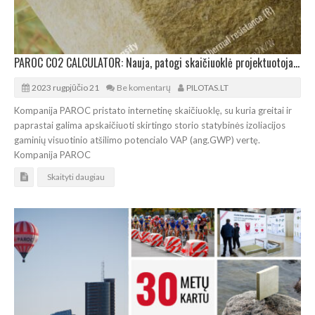
PAROC CO2 CALCULATOR: Nauja, patogi skaičiuoklė projektuotojams
2023 rugpjūčio 21
Be komentarų
PILOTAS.LT
Kompanija PAROC pristato internetinę skaičiuoklę, su kuria greitai ir
paprastai galima apskaičiuoti skirtingo storio statybinės izoliacijos
gaminių visuotinio atšilimo potencialo VAP (ang.GWP) vertę.
Kompanija PAROC
Skaityti daugiau