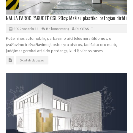
NAUJA PAROC PAKUOTĖ CGL 20cy: Mažiau plastiko, patogiau dirbti
2022 vasario 11
Be komentarų
PILOTAS.LT
Požeminės automobilių parkavimo aikštelės nėra šildomos, o
įvažiavimo ir išvažiavimo juostos yra atviros, tad šalto oro masių
judėjimas gerokai atšaldo perdangą, kuri iš vienos pusės
Skaityti daugiau