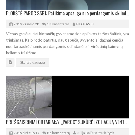
PLOKŠTĖ PAROC SSB1: Patikima apsauga nuo perdangomis sklindančio triukšmo
2019 vasario 28
1 Komentaras
PILOTAS.LT
Vienas greičiausiai kintančių gyvenamosios aplinkos taršos šaltinių yra
triukšmas. Kaip rodo patirtis, daugiabučių gyventojai dažnai kenčia
nuo tarpaukštinėmis perdangomis sklindančio ir viršutinių kaimynų
keliamo triukšmo.
Skaityti daugiau
PRIEŠGAISRINIAI ORTAKIAI:// „PAROC“ SUKŪRĖ IZOLIACIJĄ VENTSISTEMOMS
2015 birželio 17
Be komentarų
Julija Dalė Baltrušaitytė