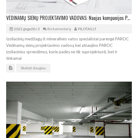
VĖDINAMŲ SIENŲ PROJEKTAVIMO VADOVAS: Naujas kompanijos PAROC leidinys architektų patogumui
2022 gegužės 3
Be komentarų
PILOTAS.LT
Izoliacinių medžiagų iš mineralinės vatos specialistai parengė PAROC
Vėdinamų sienų projektavimo vadovą bei atnaujino PAROC
izoliacinius sprendimus, kurie padės ne tik suprojektuoti, bet ir
tinkamai
Skaityti daugiau