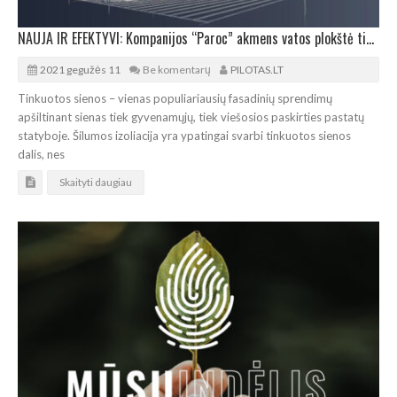
NAUJA IR EFEKTYVI: Kompanijos “Paroc” akmens vatos plokštė tinkuojamoms sienoms
2021 gegužės 11
Be komentarų
PILOTAS.LT
Tinkuotos sienos – vienas populiariausių fasadinių sprendimų
apšiltinant sienas tiek gyvenamųjų, tiek viešosios paskirties pastatų
statyboje. Šilumos izoliacija yra ypatingai svarbi tinkuotos sienos
dalis, nes
Skaityti daugiau