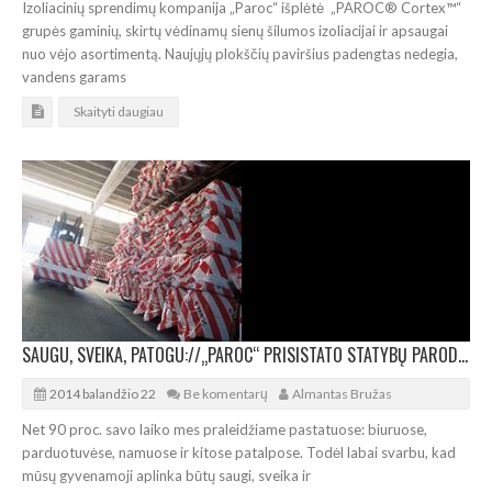
Izoliacinių sprendimų kompanija „Paroc“ išplėtė „PAROC® Cortex™“
grupės gaminių, skirtų vėdinamų sienų šilumos izoliacijai ir apsaugai
nuo vėjo asortimentą. Naujųjų plokščių paviršius padengtas nedegia,
vandens garams
Skaityti daugiau
SAUGU, SVEIKA, PATOGU://„PAROC“ PRISISTATO STATYBŲ PARODOJE „RESTA 2014“
2014 balandžio 22
Be komentarų
Almantas Bružas
Net 90 proc. savo laiko mes praleidžiame pastatuose: biuruose,
parduotuvėse, namuose ir kitose patalpose. Todėl labai svarbu, kad
mūsų gyvenamoji aplinka būtų saugi, sveika ir