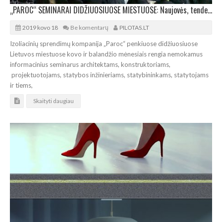
„PAROC“ SEMINARAI DIDŽIUOSIUOSE MIESTUOSE: Naujovės, tendencijos, sprendimai
2019 kovo 18
Be komentarų
PILOTAS.LT
Izoliacinių sprendimų kompanija „Paroc“ penkiuose didžiuosiuose
Lietuvos miestuose kovo ir balandžio mėnesiais rengia nemokamus
informacinius seminarus architektams, konstruktoriams,
projektuotojams, statybos inžinieriams, statybininkams, statytojams
ir tiems,
Skaityti daugiau