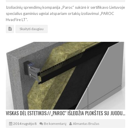
Izoliacinių sprendimų kompanija „Paroc“ sukūrė ir sertifikavo Lietuvoje
specialius gaminius ugniai atspariam ortakių izoliavimui „PAROC
HvacFire LT”.
Skaityti daugiau
VISKAS DĖL ESTETIKOS://„PAROC“ IŠLEIDŽIA PLOKŠTES SU JUODU PAVIRŠIUMI
2014 rugsėjo 8
Be komentarų
Almantas Bružas