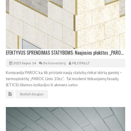
EFEKTYVUS SPRENDIMAS STATYBOMS: Naujosios plokštės „PAROC Linio 10cc“
2025 liepos 14
Be komentarų
PILOTAS.LT
Kompanija PAROC ką tik pristatė naują statybų rinkai skirtą gaminį –
termoplokštę „PAROC Linio 10cc“. Tai moderni tinkuojamų fasadų
(ETICS) šilumos izoliacijos iš akmens vatos
Skaityti daugiau