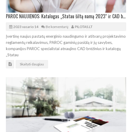
PAROC NAUJIENOS: Katalogas „Statau šiltą namą 2023“ ir CAD brėžiniai
2023 vasario 14
Be komentarų
PILOTAS.LT
Įvertinę naujus pastatų energinio naudingumo ir atitvarų projektavimo
reglamentų reikalavimus, PAROC gaminių pasiūlą ir jų savybes,
kompanijos PAROC specialistai atnaujino CAD brėžinius ir katalogą
„Statau
Skaityti daugiau