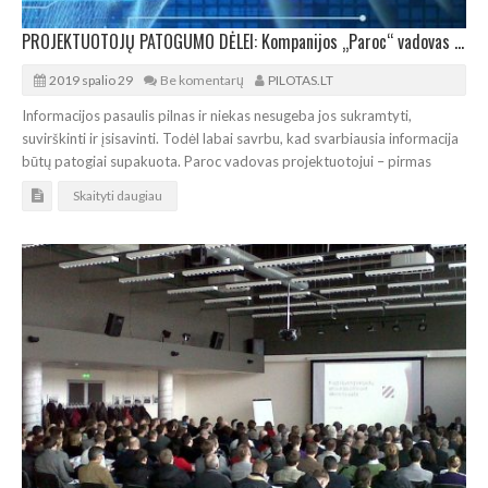
PROJEKTUOTOJŲ PATOGUMO DĖLEI: Kompanijos „Paroc“ vadovas kasdieniam darbui
2019 spalio 29
Be komentarų
PILOTAS.LT
Informacijos pasaulis pilnas ir niekas nesugeba jos sukramtyti,
suvirškinti ir įsisavinti. Todėl labai savrbu, kad svarbiausia informacija
būtų patogiai supakuota. Paroc vadovas projektuotojui – pirmas
Skaityti daugiau