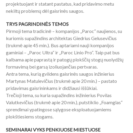
projektuojant ir statant pastatus, kad pridavimo metu
nekiltų problemų dėl gaisrinės saugos.
TRYS PAGRINDINĖS TEMOS
Pirmoji tema tradicinė – kompanijos „Paroc“ naujienos, su
kuriomis supažindins architektas Giedrius Gelusevičius
(trukmė apie 45 min.). Bus aptariami nauji kompanijos
gaminiai – „Paroc Ultra“ ir „Paroc Linio Pro“. Taip pat bus
kalbama apie paprastą ir patogų plokščių stogų nuolydžių
formavimą bei garsą izoliuojančias pertvaras.
Antra tema, kurią gvildens gaisrinės saugos inžinierius
Martynas Matulevičius (trukmė apie 20 min.) – pastato
pridavimas gaisrininkams ir didžiausi iššūkiai.
Trečioji tema, su kuria supažindins inžinierius Povilas
Valutkevičius (trukmė apie 20 min.), putstiklio „Foamglas“
sprendimai ypatingose sąlygose eksploatuojamiems
plokštiesiems stogams.
SEMINARAI VYKS PENKIUOSE MIESTUOSE