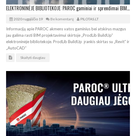
ELEKTRONINĖJE BIBLIOTEKOJE: PAROC gaminiai ir sprendimai BIM projektavimui
2020 rugpjūčio 19
Be komentarų
PILOTAS.LT
Informaciją apie PAROC akmens vatos gaminius bei atskirus mazgus
jau galima rasti BIM projektavimui skirtoje „ProdLib BuildUp“
elektroninėje bibliotekoje. ProdLib BuildUp įrankis skirtas su „Revit“ ir
„AutoCAD“
Skaityti daugiau