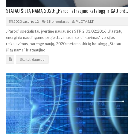
STATAU ŠILTĄ NAMĄ 2020: „Paroc“ atnaujino katalogą ir CAD brėžinius
2020 vasario 12
1 Komentaras
PILOTAS.LT
„Paroc“ specialistai, įvertinę naujausios STR 2.01.02:2016 „Pastatų
energinio naudingumo projektavimas ir sertifikavimas“ versijos
reikalavimus, parengė naują, 2020 metams skirtą katalogą „Statau
šiltą namą“ ir atnaujino
Skaityti daugiau