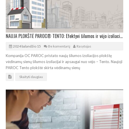
NAUJA PLOKŠTĖ PAROC® TENTO: Efektyvi šilumos ir vėjo izoliacija vėdinamoms sienoms
2024 balandžio 15
Be komentarų
Rasytojas
Kompanija OC PAROC pristato naują šilumos izoliacijos plokštę
vėdinamų sienų šilumos izoliacijai ir apsaugai nuo vėjo – Tento. Naujoji
PAROC Tento plokštė skirta vėdinamų sienų
Skaityti daugiau