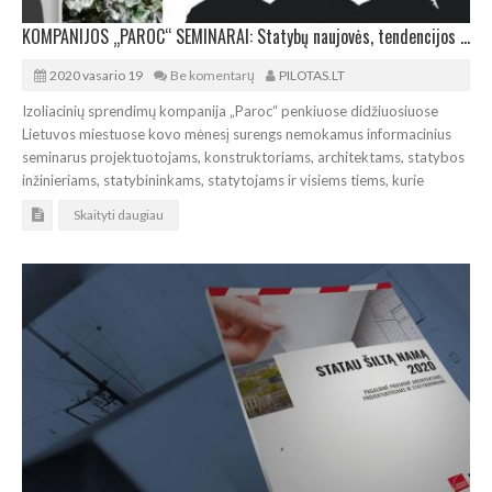
KOMPANIJOS „PAROC“ SEMINARAI: Statybų naujovės, tendencijos ir sprendimai
2020 vasario 19
Be komentarų
PILOTAS.LT
Izoliacinių sprendimų kompanija „Paroc“ penkiuose didžiuosiuose
Lietuvos miestuose kovo mėnesį surengs nemokamus informacinius
seminarus projektuotojams, konstruktoriams, architektams, statybos
inžinieriams, statybininkams, statytojams ir visiems tiems, kurie
Skaityti daugiau