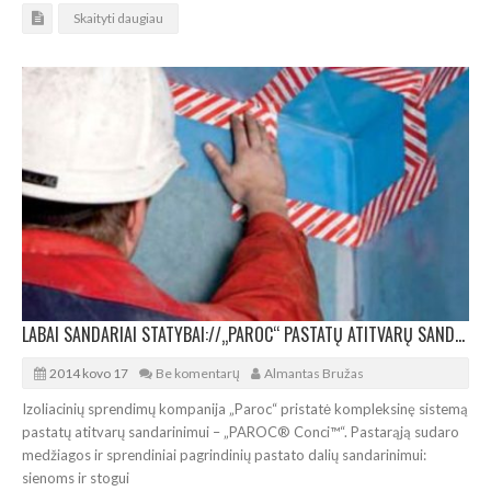
Skaityti daugiau
LABAI SANDARIAI STATYBAI://„PAROC“ PASTATŲ ATITVARŲ SANDARINIMO SISTEMA
2014 kovo 17
Be komentarų
Almantas Bružas
Izoliacinių sprendimų kompanija „Paroc“ pristatė kompleksinę sistemą
pastatų atitvarų sandarinimui – „PAROC® Conci™“. Pastarąją sudaro
medžiagos ir sprendiniai pagrindinių pastato dalių sandarinimui:
sienoms ir stogui