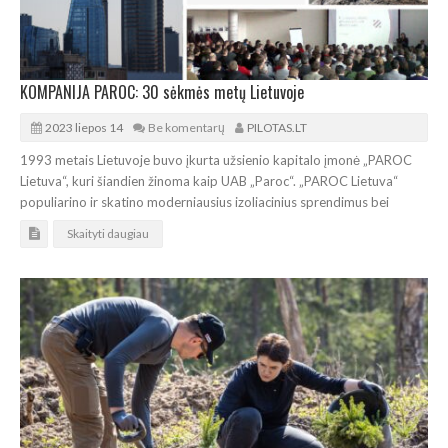
KOMPANIJA PAROC: 30 sėkmės metų Lietuvoje
2023 liepos 14
Be komentarų
PILOTAS.LT
1993 metais Lietuvoje buvo įkurta užsienio kapitalo įmonė „PAROC
Lietuva“, kuri šiandien žinoma kaip UAB „Paroc“. „PAROC Lietuva“
populiarino ir skatino moderniausius izoliacinius sprendimus bei
Skaityti daugiau