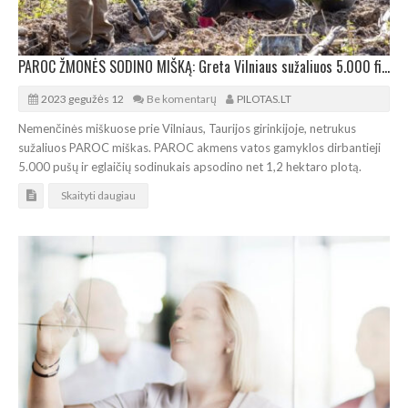
PAROC ŽMONĖS SODINO MIŠKĄ: Greta Vilniaus sužaliuos 5.000 firminių pušų ir eglių
2023 gegužės 12
Be komentarų
PILOTAS.LT
Nemenčinės miškuose prie Vilniaus, Taurijos girinkijoje, netrukus
sužaliuos PAROC miškas. PAROC akmens vatos gamyklos dirbantieji
5.000 pušų ir eglaičių sodinukais apsodino net 1,2 hektaro plotą.
Skaityti daugiau