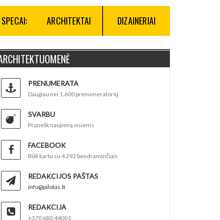
SPECAI:
ARCHITEKTAI
DIZAINERIAI
ARCHITEKTUOMENĖ
PRENUMERATA
Daugiau nei 1.600 prenumeratorių
SVARBU
Pranešk naujieną visiems
FACEBOOK
Būk kartu su 4 292 bendraminčiais
REDAKCIJOS PAŠTAS
info@pilotas.lt
REDAKCIJA
+370 680 44001