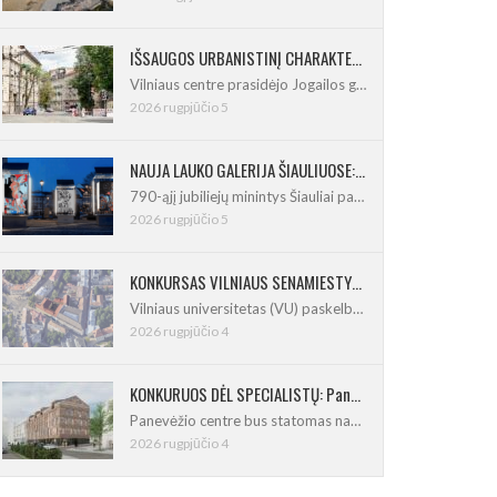
IŠSAUGOS URBANISTINĮ CHARAKTERĮ: Vilniuje pradėtas Jogailos gatvės remontas
Vilniaus centre prasidėjo Jogailos gatvės
2026 rugpjūčio 5
NAUJA LAUKO GALERIJA ŠIAULIUOSE: Pirmoje ekspozicijoje – Eduardo Juchnevičiaus kūryba
790-ąjį jubiliejų minintys Šiauliai pasipildo
2026 rugpjūčio 5
KONKURSAS VILNIAUS SENAMIESTYJE: Vilniaus universitetui reikia pedagogų rengimo centro
Vilniaus universitetas (VU) paskelbė pastatų
2026 rugpjūčio 4
KONKURUOS DĖL SPECIALISTŲ: Panevėžio centre iškils naujas 21 būsto namas
Panevėžio centre bus statomas naujas
2026 rugpjūčio 4