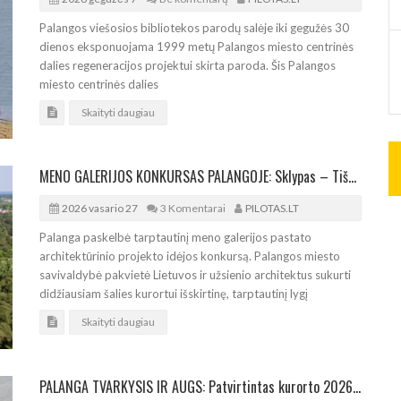
Palangos viešosios bibliotekos parodų salėje iki gegužės 30
dienos eksponuojama 1999 metų Palangos miesto centrinės
dalies regeneracijos projektui skirta paroda. Šis Palangos
miesto centrinės dalies
Skaityti daugiau
MENO GALERIJOS KONKURSAS PALANGOJE: Sklypas – Tiškevičių rūmų pašonėje
2026 vasario 27
3 Komentarai
PILOTAS.LT
Palanga paskelbė tarptautinį meno galerijos pastato
architektūrinio projekto idėjos konkursą. Palangos miesto
savivaldybė pakvietė Lietuvos ir užsienio architektus sukurti
didžiausiam šalies kurortui išskirtinę, tarptautinį lygį
Skaityti daugiau
PALANGA TVARKYSIS IR AUGS: Patvirtintas kurorto 2026-2028 metų strateginis planas