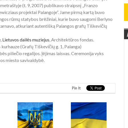
etraštyje (t. 9, 2007) publikavo straipsnį „Franzo
wicziaus projektai Palangoje“. Jame pirmą kartą buvo
ngos rūmų statybos brėžiniai, kurie buvo saugomi Berlyno
itarnavo, atkuriant autentišką Palangos grafų Tiškevičių
e
,
Lietuvos dailės muziejus
, Architektūros fondas.
s kurhauze (Grafų Tiškevičių g. 1, Palanga)
 piliečio regalijos. Įėjimas laisvas. Ceremonija vyks
ngos miesto savivaldybė.
Pin It