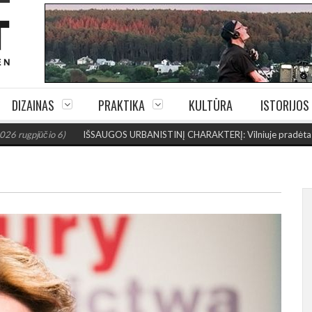
DIZAINAS
PRAKTIKA
KULTŪRA
ISTORIJOS
io 6)
IŠSAUGOS URBANISTINĮ CHARAKTERĮ: Vilniuje pradėtas Jogailos g