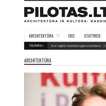
ARCHITEKTŪRA
EKO
STATYBOS
E FINIŠO: Šiaulių futbolo ir regbio maniežas įgavo kontūrus
TRUMPAI :
(2026 rugpjūč
ARCHITEKTŪRA