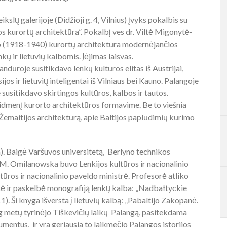
kslų galerijoje (Didžioji g. 4, Vilnius) įvyks pokalbis su
 kurortų architektūra”. Pokalbį ves dr. Viltė Migonytė-
io (1918-1940) kurortų architektūra modernėjančios
ų ir lietuvių kalbomis. Įėjimas laisvas.
andūroje susitikdavo lenkų kultūros elitas iš Austrijai,
sijos ir lietuvių inteligentai iš Vilniaus bei Kauno. Palangoje
usitikdavo skirtingos kultūros, kalbos ir tautos.
aidmenį kurorto architektūros formavime. Be to viešnia
Žemaitijos architektūrą, apie Baltijos paplūdimių kūrimo
). Baigė Varšuvos universitetą, Berlyno technikos
 M. Omilanowska buvo Lenkijos kultūros ir nacionalinio
ūros ir nacionalinio paveldo ministrė. Profesorė atliko
ašė ir paskelbė monografiją lenkų kalba: „Nadbałtyckie
 Ši knyga išversta į lietuvių kalbą: „Pabaltijo Zakopanė.
g metų tyrinėjo Tiškevičių laikų Palangą, pasitekdama
umentus, ir yra geriausia to laikmečio Palangos istorijos