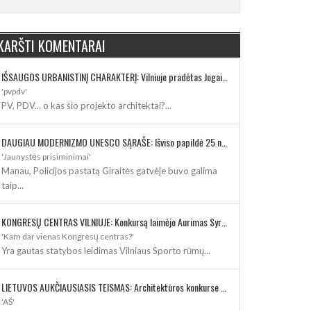
KARŠTI KOMENTARAI
IŠSAUGOS URBANISTINĮ CHARAKTERĮ: Vilniuje pradėtas Jogailos gatvės remontas
'pvpdv'
PV, PDV... o kas šio projekto architektai?...
DAUGIAU MODERNIZMO UNESCO SĄRAŠE: Išviso papildė 25 nauji paveldo objektai
'Jaunystės prisiminimai'
Manau, Policijos pastatą Giraitės gatvėje buvo galima
taip...
KONGRESŲ CENTRAS VILNIUJE: Konkursą laimėjo Aurimas Syrusas su „IMPLMNT architects“
'Kam dar vienas Kongresų centras?'
Yra gautas statybos leidimas Vilniaus Sporto rūmų...
LIETUVOS AUKČIAUSIASIS TEISMAS: Architektūros konkurse varžosi 8 rekonstrukcijos vizijos
'AŠ'