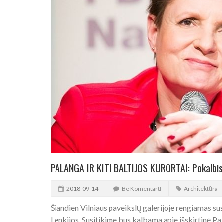
PALANGA IR KITI BALTIJOS KURORTAI: Pokalbis
2018-09-14
Be Komentarų
Architektūra
Šiandien Vilniaus paveikslų galerijoje rengiamas 
Lenkijos. Susitikime bus kalbama apie išskirtinę Pa