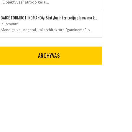
,,Objektyvas" atrodo gerai...
BAIGĖ FORMUOTI KOMANDĄ: Statybų ir teritorijų planavimo klausimus kuruos architektė
'nuomonė'
Mano galva , negerai, kai architektūra "gaminama", o...
ARCHYVAS