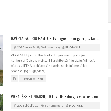
ĮKVĖPTA PAJŪRIO GAMTOS: Palangos meno galerijos konkursą laimėjo „HEIMA architects“
2026 liepos 8
Be komentarų
PILOTAS.LT
PILOTAS.LT jau skelbė, kad Palangos meno galerijos
konkursui iš viso pateikta 11 architektūrinių vizijų. Vilniečių
biuras „HEIMA architects“ neseniai socialiniame tinkle
pranešė, jog 1-ąją vietą
Skaityti daugiau
VIENA IŠSKIRTINIAUSIŲ LIETUVOJE: Palangos vasaros skaitykla švenčia 60-metį
2026 birželio 10
Be komentarų
PILOTAS.LT