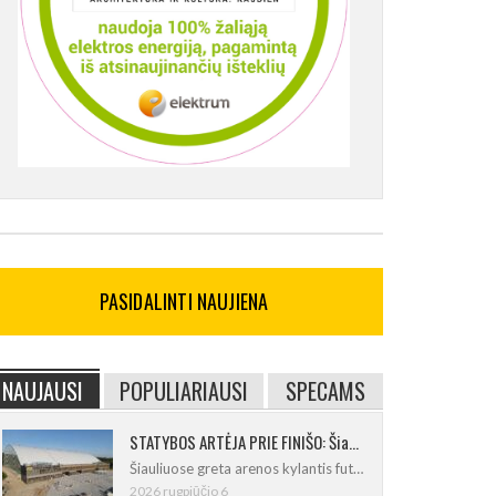
PASIDALINTI NAUJIENA
NAUJAUSI
POPULIARIAUSI
SPECAMS
STATYBOS ARTĖJA PRIE FINIŠO: Šiaulių futbolo ir regbio maniežas įgavo kontūrus
Šiauliuose greta arenos kylantis futbolo
2026 rugpjūčio 6