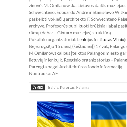
žinovė. M. Omilanowska Lietuvos dailės muziejaus m
Schwechteno, Édouardo André ir Stanisławo Witkie
paskelbti vokiečių architekto F. Schwechteno Pala
archyve. Profesorės publikuoti brėžiniai labai pas
rūmų (dabar – Gintaro muziejus) struktūrą.
Pokalbio organizatoriai:
Lenkijos institutas Vilniuj
Beje, rugsėjo 15 dieną (šeštadienį) 17 val., Palango
M.Omilanowskai bus įteiktos Palangos miesto garbės
lietuvių ir lenkų k. Renginio organizatorius – Pala
Parengta pagal Architektūros fondo informaciją.
Nuotrauka: AF.
ŽYMOS
Baltija
,
Kurortas
,
Palanga