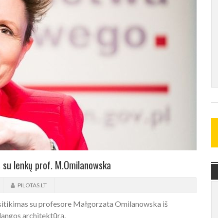
 su lenkų prof. M.Omilanowska
PILOTAS.LT
susitikimas su profesore Małgorzata Omilanowska iš
langos architektūrą.