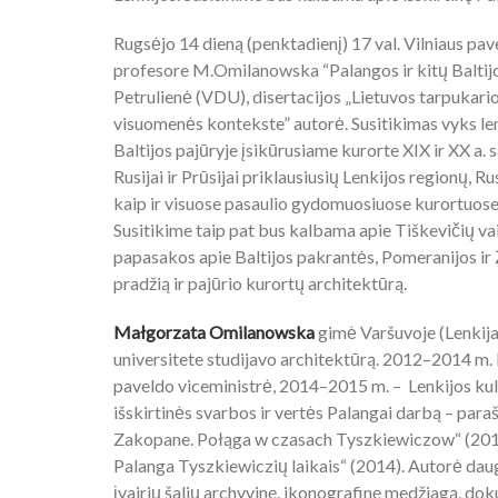
Rugsėjo 14 dieną (penktadienį) 17 val. Vilniaus pavei
profesore M.Omilanowska “Palangos ir kitų Baltijos
Petrulienė (VDU), disertacijos „Lietuvos tarpukar
visuomenės kontekste” autorė. Susitikimas vyks lenk
Baltijos pajūryje įsikūrusiame kurorte XIX ir XX a. s
Rusijai ir Prūsijai priklausiusių Lenkijos regionų, Ru
kaip ir visuose pasaulio gydomuosiuose kurortuose s
Susitikime taip pat bus kalbama apie Tiškevičių v
papasakos apie Baltijos pakrantės, Pomeranijos ir 
pradžią ir pajūrio kurortų architektūrą.
Małgorzata Omilanowska
gimė Varšuvoje (Lenkija
universitete studijavo architektūrą. 2012–2014 m.
paveldo viceministrė, 2014–2015 m. – Lenkijos kult
išskirtinės svarbos ir vertės Palangai darbą – par
Zakopane. Połąga w czasach Tyszkiewiczow“ (2011).
Palanga Tyszkiewiczių laikais“ (2014). Autorė dau
įvairių šalių archyvinę, ikonografinę medžiagą, dok