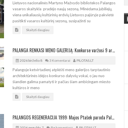
Lietuvos nacionalinės Martyno Mažvydo bibliotekos Palangos
vasaros skaitykla pradėjo naują sezoną. Minėdama jubiliejų,
viena unikaliausių kultūrinių erdvių Lietuvos pajūryje pakvietė
pasitikti vasaros kultūrinį sezoną, susipažinti su
Skaityti daugiau
PALANGA RENKASI MENO GALERIJĄ: Konkurse varžosi 9 architektūrinės idėjos
2026 birželio 8
3 Komentarai
PILOTAS.LT
Palangoje ketvirtadienį atplėšti meno galerijos tarptautinio
architektūrinės idėjos konkurso dalyvių vokai, o jau nuo
šiandien galima pamatyti ir pačias šiam ambicingam miesto
kultūros ir meno
Skaityti daugiau
PALANGOS REGENERACIJA 1999: Majos Ptašek paroda Palangos viešosios bibliotekos parodų salėje
2026 gegužės 7
Be komentarų
PILOTAS.LT