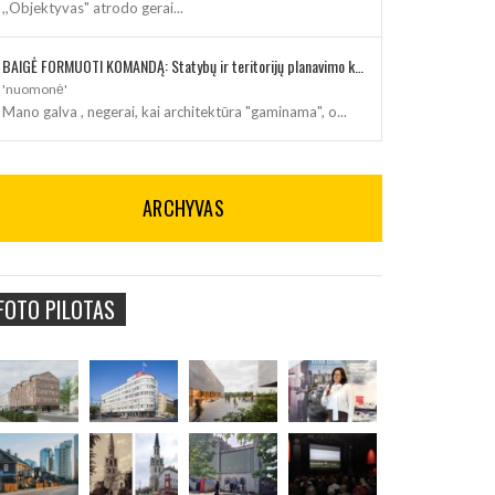
,,Objektyvas" atrodo gerai...
BAIGĖ FORMUOTI KOMANDĄ: Statybų ir teritorijų planavimo klausimus kuruos architektė
'nuomonė'
Mano galva , negerai, kai architektūra "gaminama", o...
ARCHYVAS
FOTO PILOTAS