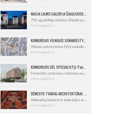
NAUJA LAUKO GALERIJA ŠIAULIUOSE: Pirmoje ekspozicijoje – Eduardo Juchnevičiaus kūryba
790-ąjį jubiliejų minintys Šiauliai pasipildo
2026 rugpjūčio 5
KONKURSAS VILNIAUS SENAMIESTYJE: Vilniaus universitetui reikia pedagogų rengimo centro
Vilniaus universitetas (VU) paskelbė pastatų
2026 rugpjūčio 4
KONKURUOS DĖL SPECIALISTŲ: Panevėžio centre iškils naujas 21 būsto namas
Panevėžio centre bus statomas naujas
2026 rugpjūčio 4
DĖMESYS TVARIAI ARCHITEKTŪRAI: Architektus ir dizainerius kviečia į molio programą
Aleknaičių kultūros ir edukacijos erdvė
2026 rugpjūčio 3