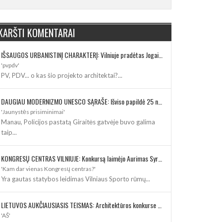
KARŠTI KOMENTARAI
IŠSAUGOS URBANISTINĮ CHARAKTERĮ: Vilniuje pradėtas Jogailos gatvės remontas
'pvpdv'
PV, PDV... o kas šio projekto architektai?...
DAUGIAU MODERNIZMO UNESCO SĄRAŠE: Išviso papildė 25 nauji paveldo objektai
'Jaunystės prisiminimai'
Manau, Policijos pastatą Giraitės gatvėje buvo galima
taip...
KONGRESŲ CENTRAS VILNIUJE: Konkursą laimėjo Aurimas Syrusas su „IMPLMNT architects“
'Kam dar vienas Kongresų centras?'
Yra gautas statybos leidimas Vilniaus Sporto rūmų...
LIETUVOS AUKČIAUSIASIS TEISMAS: Architektūros konkurse varžosi 8 rekonstrukcijos vizijos
'AŠ'