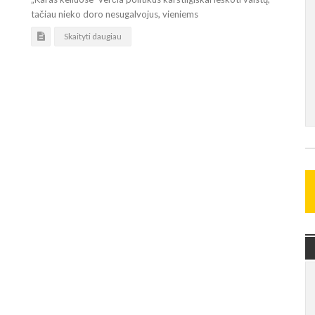
tačiau nieko doro nesugalvojus, vieniems
Skaityti daugiau