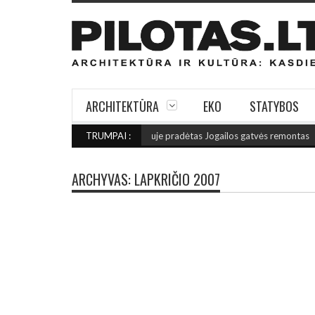
ARCHITEKTŪRA
EKO
STATYBOS
ANISTINĮ CHARAKTERĮ: Vilniuje pradėtas Jogailos gatvės remontas
TRUMPAI :
(2026 
ARCHYVAS:
LAPKRIČIO 2007