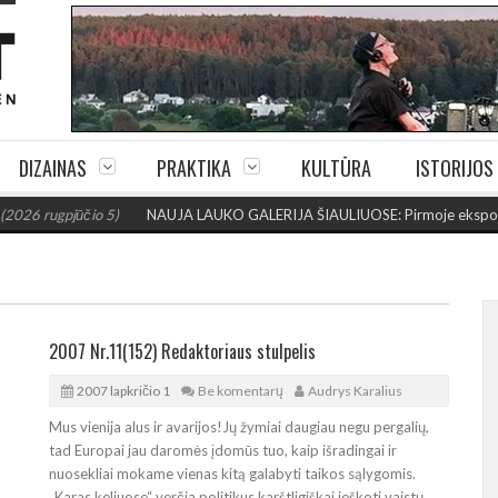
DIZAINAS
PRAKTIKA
KULTŪRA
ISTORIJOS
rugpjūčio 5)
NAUJA LAUKO GALERIJA ŠIAULIUOSE: Pirmoje ekspozicijoje 
2007 Nr.11(152) Redaktoriaus stulpelis
2007 lapkričio 1
Be komentarų
Audrys Karalius
Mus vienija alus ir avarijos!Jų žymiai daugiau negu pergalių,
tad Europai jau daromės įdomūs tuo, kaip išradingai ir
nuosekliai mokame vienas kitą galabyti taikos sąlygomis.
„Karas keliuose“ verčia politikus karštligiškai ieškoti vaistų,