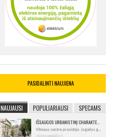
PASIDALINTI NAUJIENA
NAUJAUSI
POPULIARIAUSI
SPECAMS
IŠSAUGOS URBANISTINĮ CHARAKTERĮ: Vilniuje pradėtas Jogailos gatvės remontas
Vilniaus centre prasidėjo Jogailos gatvės
2026 rugpjūčio 5