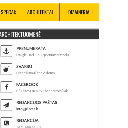
SPECAI:
ARCHITEKTAI
DIZAINERIAI
ARCHITEKTUOMENĖ
PRENUMERATA
Daugiau nei 1.600 prenumeratorių
SVARBU
Pranešk naujieną visiems
FACEBOOK
Būk kartu su 4 292 bendraminčiais
REDAKCIJOS PAŠTAS
info@pilotas.lt
REDAKCIJA
+370 680 44001