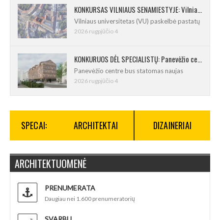
KONKURSAS VILNIAUS SENAMIESTYJE: Vilniaus universitetui reikia pedagogų rengimo centro
Vilniaus universitetas (VU) paskelbė pastatų
2026 rugpjūčio 4
KONKURUOS DĖL SPECIALISTŲ: Panevėžio centre iškils naujas 21 būsto namas
Panevėžio centre bus statomas naujas
2026 rugpjūčio 4
SPECAI:
ARCHITEKTAI
DIZAINERIAI
ARCHITEKTUOMENĖ
PRENUMERATA
Daugiau nei 1.600 prenumeratorių
SVARBU