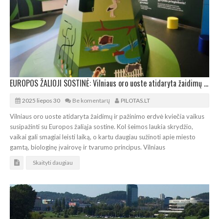
EUROPOS ŽALIOJI SOSTINĖ: Vilniaus oro uoste atidaryta žaidimų ir pažinimo erdvė vaikams
2025 liepos 30
Be komentarų
PILOTAS.LT
Vilniaus oro uoste atidaryta žaidimų ir pažinimo erdvė kviečia vaikus
susipažinti su Europos žaliąja sostine. Kol šeimos laukia skrydžio,
vaikai gali smagiai leisti laiką, o kartu daugiau sužinoti apie miesto
gamtą, biologinę įvairovę ir tvarumo principus. Vilniaus
Skaityti daugiau