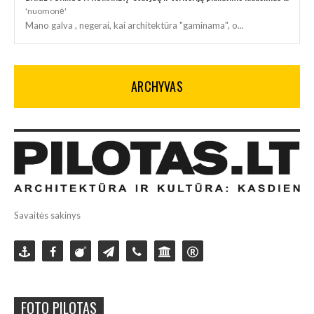
'nuomonė'
Mano galva , negerai, kai architektūra "gaminama", o...
ARCHYVAS
Savaitės sakinys
FOTO PILOTAS