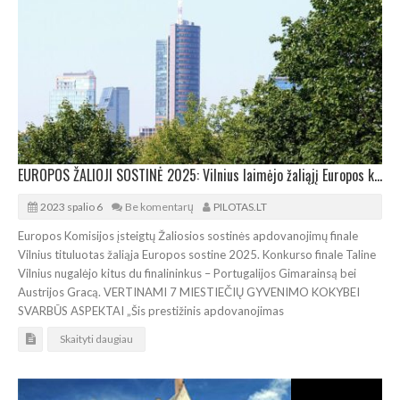
EUROPOS ŽALIOJI SOSTINĖ 2025: Vilnius laimėjo žaliąjį Europos komisijos titulą
2023 spalio 6
Be komentarų
PILOTAS.LT
Europos Komisijos įsteigtų Žaliosios sostinės apdovanojimų finale
Vilnius tituluotas žaliąja Europos sostine 2025. Konkurso finale Taline
Vilnius nugalėjo kitus du finalininkus – Portugalijos Gimarainsą bei
Austrijos Gracą. VERTINAMI 7 MIESTIEČIŲ GYVENIMO KOKYBEI
SVARBŪS ASPEKTAI „Šis prestižinis apdovanojimas
Skaityti daugiau