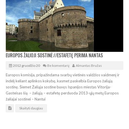
EUROPOS ŽALIOJI SOSTINĖ://ESTAFETĘ PERIMA NANTAS
2012 gruodžio 20
Be komentarų
Almantas Bružas
Europos komisija, pripažindama svarbų vietinės valdžios vaidmenį ir
indėlį keliant aplinkos kokybę, kasmet paskelbia Europos žaliąją
sostinę. Šiemet Žaliąja sostine buvęs Ispanijos miestas Vitorija-
Gasteisas šią – žaliąją – estafetę perduoda 2013-ųjų metų Europos
žaliajai sostinei – Nantui
Skaityti daugiau