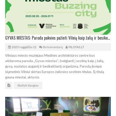
GYVAS MIESTAS: Paroda pakvies pažinti Vilnių kaip žalią ir besikeičiantį organizmą
2025 rugpjūčio 12
Be komentarų
PILOTAS.LT
Vilniaus miesto muziejaus Medinės architektūros centre bus
atidaroma paroda „Gyvas miestas“, žvelgianti į sostinę kaip į žalią,
gyvą, nuolatos augantį ir besikeičiantį organizmą. Parodą įkvėpė
šiųmetinis Vilniui skirtas Europos žaliosios sostinės titulas. Šį titulą
gauna miestai, aktyvūs
Skaityti daugiau