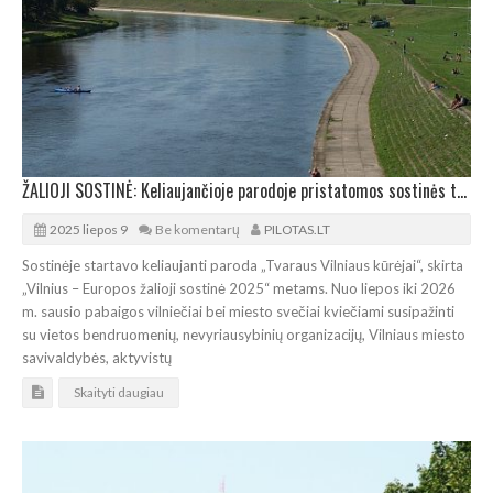
ŽALIOJI SOSTINĖ: Keliaujančioje parodoje pristatomos sostinės tvariosios iniciatyvos
2025 liepos 9
Be komentarų
PILOTAS.LT
Sostinėje startavo keliaujanti paroda „Tvaraus Vilniaus kūrėjai“, skirta
„Vilnius – Europos žalioji sostinė 2025“ metams. Nuo liepos iki 2026
m. sausio pabaigos vilniečiai bei miesto svečiai kviečiami susipažinti
su vietos bendruomenių, nevyriausybinių organizacijų, Vilniaus miesto
savivaldybės, aktyvistų
Skaityti daugiau