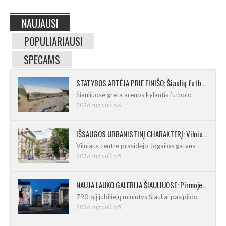
NAUJAUSI
POPULIARIAUSI
SPECAMS
STATYBOS ARTĖJA PRIE FINIŠO: Šiaulių futbolo ir regbio maniežas įgavo kontūrus
Šiauliuose greta arenos kylantis futbolo
2026 rugpjūčio 6
IŠSAUGOS URBANISTINĮ CHARAKTERĮ: Vilniuje pradėtas Jogailos gatvės remontas
Vilniaus centre prasidėjo Jogailos gatvės
2026 rugpjūčio 5
NAUJA LAUKO GALERIJA ŠIAULIUOSE: Pirmoje ekspozicijoje – Eduardo Juchnevičiaus kūryba
790-ąjį jubiliejų minintys Šiauliai pasipildo
2026 rugpjūčio 5