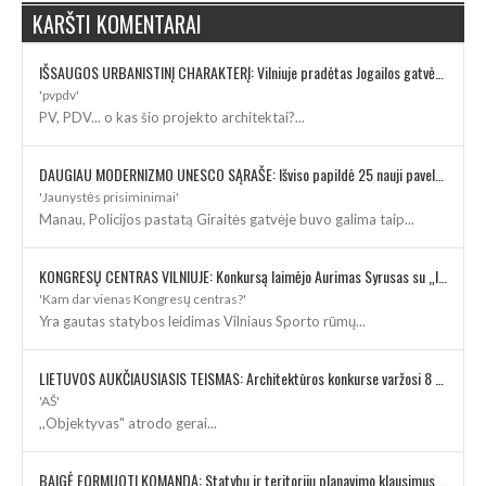
KARŠTI KOMENTARAI
IŠSAUGOS URBANISTINĮ CHARAKTERĮ: Vilniuje pradėtas Jogailos gatvės remontas
'pvpdv'
PV, PDV... o kas šio projekto architektai?...
DAUGIAU MODERNIZMO UNESCO SĄRAŠE: Išviso papildė 25 nauji paveldo objektai
'Jaunystės prisiminimai'
Manau, Policijos pastatą Giraitės gatvėje buvo galima taip...
KONGRESŲ CENTRAS VILNIUJE: Konkursą laimėjo Aurimas Syrusas su „IMPLMNT architects“
'Kam dar vienas Kongresų centras?'
Yra gautas statybos leidimas Vilniaus Sporto rūmų...
LIETUVOS AUKČIAUSIASIS TEISMAS: Architektūros konkurse varžosi 8 rekonstrukcijos vizijos
'AŠ'
,,Objektyvas" atrodo gerai...
BAIGĖ FORMUOTI KOMANDĄ: Statybų ir teritorijų planavimo klausimus kuruos architektė