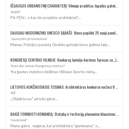
IŠSAUGOS URBANISTINĮ CHARAKTERĮ: Vilniuje pradėtas Jogailos gatvės remontas
'pvpdv'
PV, PDV... o kas šio projekto architektai?...
DAUGIAU MODERNIZMO UNESCO SĄRAŠE: Išviso papildė 25 nauji paveldo objektai
'Jaunystės prisiminimai'
Manau, Policijos pastatą Giraitės gatvėje buvo galima taip...
KONGRESŲ CENTRAS VILNIUJE: Konkursą laimėjo Aurimas Syrusas su „IMPLMNT architects“
'Kam dar vienas Kongresų centras?'
Yra gautas statybos leidimas Vilniaus Sporto rūmų...
LIETUVOS AUKČIAUSIASIS TEISMAS: Architektūros konkurse varžosi 8 rekonstrukcijos vizijos
'AŠ'
,,Objektyvas" atrodo gerai...
BAIGĖ FORMUOTI KOMANDĄ: Statybų ir teritorijų planavimo klausimus kuruos architektė
'nuomonė'
Mano galva , negerai, kai architektūra "gaminama", o...