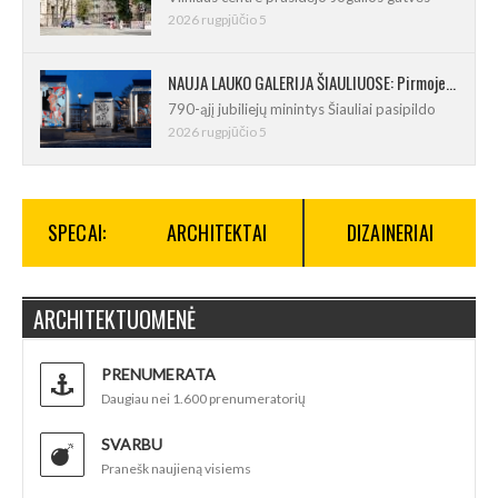
2026 rugpjūčio 5
NAUJA LAUKO GALERIJA ŠIAULIUOSE: Pirmoje ekspozicijoje – Eduardo Juchnevičiaus kūryba
790-ąjį jubiliejų minintys Šiauliai pasipildo
2026 rugpjūčio 5
SPECAI:
ARCHITEKTAI
DIZAINERIAI
ARCHITEKTUOMENĖ
PRENUMERATA
Daugiau nei 1.600 prenumeratorių
SVARBU
Pranešk naujieną visiems