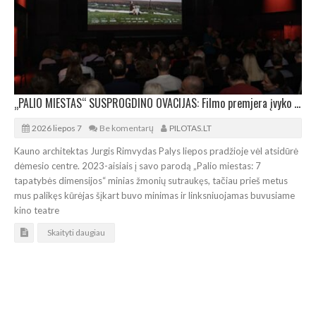
„PALIO MIESTAS“ SUSPROGDINO OVACIJAS: Filmo premjera įvyko sausakimšoje salėje
2026 liepos 7
Be komentarų
PILOTAS.LT
Kauno architektas Jurgis Rimvydas Palys liepos pradžioje vėl atsidūrė
dėmesio centre. 2023-aisiais į savo parodą „Palio miestas: 7
tapatybės dimensijos“ minias žmonių sutraukęs, tačiau prieš metus
mus palikęs kūrėjas šįkart buvo minimas ir linksniuojamas buvusiame
kino teatre
Skaityti daugiau