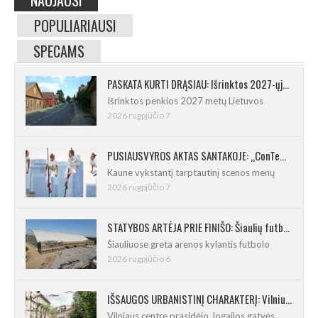
POPULIARIAUSI
SPECAMS
PASKATA KURTI DRĄSIAU: Išrinktos 2027-ųjų Lietuvos mažosios kultūros sostinės
Išrinktos penkios 2027 metų Lietuvos
2026 rugpjūčio 7
PUSIAUSVYROS AKTAS SANTAKOJE: „ConTempo 2026“ uždarys sudėtingas pasirodymas 8 m aukštyje
Kaune vykstantį tarptautinį scenos menų
2026 rugpjūčio 7
STATYBOS ARTĖJA PRIE FINIŠO: Šiaulių futbolo ir regbio maniežas įgavo kontūrus
Šiauliuose greta arenos kylantis futbolo
2026 rugpjūčio 6
IŠSAUGOS URBANISTINĮ CHARAKTERĮ: Vilniuje pradėtas Jogailos gatvės remontas
Vilniaus centre prasidėjo Jogailos gatvės