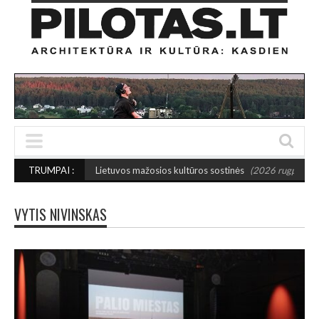
inktos 2027-ųjų Lietuvos mažosios kultūros sostinės
TRUMPAI :
(2026 rugpjūčio 7)
VYTIS NIVINSKAS