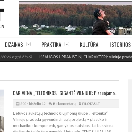
DIZAINAS
PRAKTIKA
KULTŪRA
ISTORIJOS
gpjūčio 6)
IŠSAUGOS URBANISTINĮ CHARAKTERĮ: Vilniuje pradėtas Jogai
DAR VIENA „TELTONIKOS“ GIGANTĖ VILNIUJE: Planuojamos gamyklos plotas – per 27.000 m²
2024 birželio 12
Be komentarų
PILOTAS.LT
Lietuvos aukštųjų technologijų įmonių grupė „Teltonika“
Vilniuje pradeda įgyvendinti naują projektą – plastiko ir
mechanikos komponentų gamyklos statybas. Tai bus viena
didžiausių tokio tipo gamyklų Lietuvoje. ŽENGS Į NAUJAS