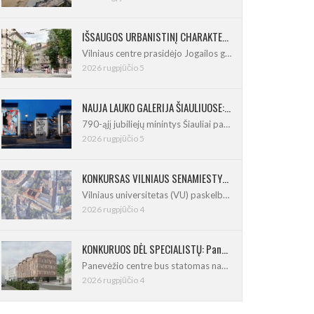
IŠSAUGOS URBANISTINĮ CHARAKTERĮ: Vilniuje pradėtas Jogailos gatvės remontas
Vilniaus centre prasidėjo Jogailos gatvės
2026 rugpjūčio 5
NAUJA LAUKO GALERIJA ŠIAULIUOSE: Pirmoje ekspozicijoje – Eduardo Juchnevičiaus kūryba
790-ąjį jubiliejų minintys Šiauliai pasipildo
2026 rugpjūčio 5
KONKURSAS VILNIAUS SENAMIESTYJE: Vilniaus universitetui reikia pedagogų rengimo centro
Vilniaus universitetas (VU) paskelbė pastatų
2026 rugpjūčio 4
KONKURUOS DĖL SPECIALISTŲ: Panevėžio centre iškils naujas 21 būsto namas
Panevėžio centre bus statomas naujas
2026 rugpjūčio 4