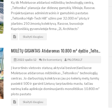
Ką tik Molėtuose atidariusi milžinišką technologijų centrą,
„Teltonika“ planuoja dar didesnę gamyklą Vilniuje, Rasose.
Projektuojamas administracinis ir gamybinis pastatas
„Teltonika High-Tech Hill“ užims per 32.000 m² plotą ir
įdarbins 250 žmonių kolektyvą. Rasose, buvusioje
Kuprioniškių gyvenvietėje firma „2L Architects“
Skaityti daugiau
MOLĖTŲ GIGANTAS: Atidaromas 10.800 m² dydžio „Teltonikos“ technologijų centras
2022 spalio 12
Be komentarų
PILOTAS.LT
Į kurortinės vietovės statusą aktyviai besiveržiančiuose
Molėtuose atidaromas milžiniškas „Teltonikos“ technologijų
centras. Jo darbuotojų kolektyvas jau po kelerių metų turėtų
pasiekti 500 ir garsinti Lietuvą tarptautiniu mastu, tačiau
nerimą kelia aplinkoje dominuojantis monolitiškas 10.800 m²
ploto pastato
Skaityti daugiau