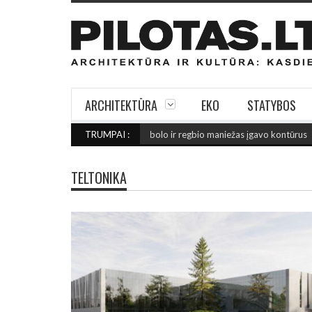
ARCHITEKTŪRA
EKO
STATYBOS
 PRIE FINIŠO: Šiaulių futbolo ir regbio maniežas įgavo kontūrus
TRUMPAI :
(2026 ru
TELTONIKA