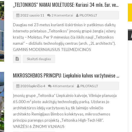
„TELTONIKOS“ NAMAI MOLĖTUOSE: Kuriasi 34 mln. Eur. vertės technologijų centras
2022 sausio 11
2 Komentarai
PILOTAS.LT
Daugiau nei 23 metus kurianti išskirtinius ir patikimus daiktų
interneto prietaisus „Teltonikos“ įmonių grupė žengia į ežerų
kraštą – Molėtus. Per 9 mėnesius čia iškils nauji „Teltonikos
namai“ – didžiulis technologijų centras (arch. „2L architects“).
GAMINS MODERNIAUSIUS TELEMEDICINOS
Skaityti daugiau
MIKROSCHEMOS PRINCIPU: Liepkalnio kalvos varžytuvėse laimėjo Remigijus Bimba
2020 lapkričio 4
4 Komentarai
PILOTAS.LT
Įmonių grupė „Teltonika“ Liepkalnio kalvoje, Vilniuje planuoja
65.000 m² ploto aukštųjų technologijų parką. Uždaras jo
architektūros idėjų varžytuves ką tik laimėjo vilniečio
architekto Remigijaus Bimbos kolektyvas, mikroschemos
principu parengęs projektą „Teltonika High-Tech Hill“.
VARŽĖSI 6 ŽINOMI VILNIAUS