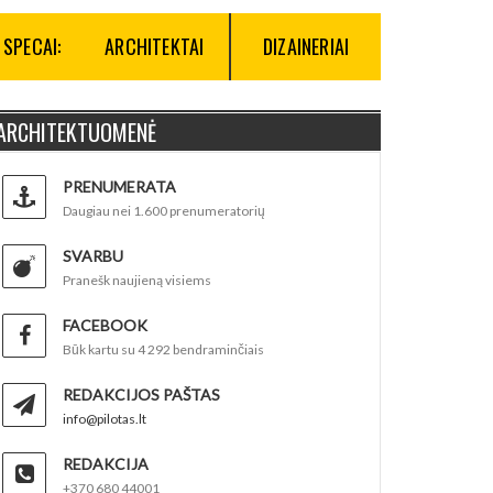
SPECAI:
ARCHITEKTAI
DIZAINERIAI
ARCHITEKTUOMENĖ
PRENUMERATA
Daugiau nei 1.600 prenumeratorių
SVARBU
Pranešk naujieną visiems
FACEBOOK
Būk kartu su 4 292 bendraminčiais
REDAKCIJOS PAŠTAS
info@pilotas.lt
REDAKCIJA
+370 680 44001