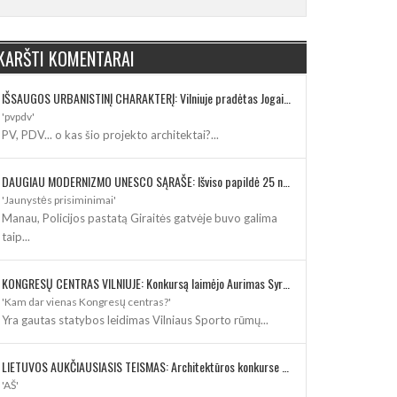
KARŠTI KOMENTARAI
IŠSAUGOS URBANISTINĮ CHARAKTERĮ: Vilniuje pradėtas Jogailos gatvės remontas
'pvpdv'
PV, PDV... o kas šio projekto architektai?...
DAUGIAU MODERNIZMO UNESCO SĄRAŠE: Išviso papildė 25 nauji paveldo objektai
'Jaunystės prisiminimai'
Manau, Policijos pastatą Giraitės gatvėje buvo galima
taip...
KONGRESŲ CENTRAS VILNIUJE: Konkursą laimėjo Aurimas Syrusas su „IMPLMNT architects“
'Kam dar vienas Kongresų centras?'
Yra gautas statybos leidimas Vilniaus Sporto rūmų...
LIETUVOS AUKČIAUSIASIS TEISMAS: Architektūros konkurse varžosi 8 rekonstrukcijos vizijos
'AŠ'