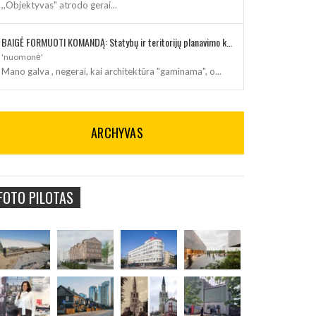
,,Objektyvas" atrodo gerai...
BAIGĖ FORMUOTI KOMANDĄ: Statybų ir teritorijų planavimo klausimus kuruos architektė
'nuomonė'
Mano galva , negerai, kai architektūra "gaminama", o...
ARCHYVAS
FOTO PILOTAS