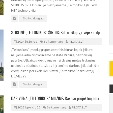
VEIKLOS SRITIS Vilniuje plėtojamame „Teltonika High-Tech
Hill“ technologijų
Skaityti daugiau
STIKLINĖ „TELTONIKOS“ ŠIRDIS: Saltoniškių gatvėje sutilps 400 biuro darbuotojų
2024 birželio 5
Be komentarų
PILOTAS.LT
„Teltonikos“ įmonių grupės centrinis biuras ką tik įsikūrė
naujame administraciniame pastate Vilniuje, Saltoniškių
gatvėje. Užbaigus kiek daugiau nei dvejus metus trukusius
naujosios būstinės statybos ir įrengimo darbus, į šiuolaikišką
erdvę dirbti persikėlė keli šimtai „Teltonikos“ darbuotojų.
DĖMESYS
Skaityti daugiau
DAR VIENA „TELTONIKOS“ MILŽINĖ: Rasose projektuojama per 32.000 m² ploto gamykla
2022 lapkričio 25
Be komentarų
PILOTAS.LT