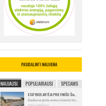
PASIDALINTI NAUJIENA
NAUJAUSI
POPULIARIAUSI
SPECAMS
STATYBOS ARTĖJA PRIE FINIŠO: Šiaulių futbolo ir regbio maniežas įgavo kontūrus
Šiauliuose greta arenos kylantis futbolo
2026 rugpjūčio 6