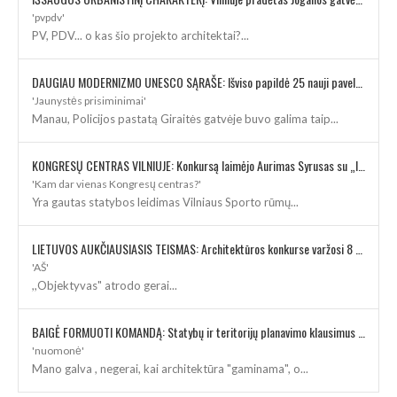
'pvpdv'
PV, PDV... o kas šio projekto architektai?...
DAUGIAU MODERNIZMO UNESCO SĄRAŠE: Išviso papildė 25 nauji paveldo objektai
'Jaunystės prisiminimai'
Manau, Policijos pastatą Giraitės gatvėje buvo galima taip...
KONGRESŲ CENTRAS VILNIUJE: Konkursą laimėjo Aurimas Syrusas su „IMPLMNT architects“
'Kam dar vienas Kongresų centras?'
Yra gautas statybos leidimas Vilniaus Sporto rūmų...
LIETUVOS AUKČIAUSIASIS TEISMAS: Architektūros konkurse varžosi 8 rekonstrukcijos vizijos
'AŠ'
,,Objektyvas" atrodo gerai...
BAIGĖ FORMUOTI KOMANDĄ: Statybų ir teritorijų planavimo klausimus kuruos architektė
'nuomonė'
Mano galva , negerai, kai architektūra "gaminama", o...