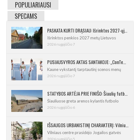
POPULIARIAUSI
SPECAMS
PASKATA KURTI DRĄSIAU: Išrinktos 2027-ųjų Lietuvos mažosios kultūros sostinės
Išrinktos penkios 2027 metų Lietuvos
2026 rugpjūčio 7
PUSIAUSVYROS AKTAS SANTAKOJE: „ConTempo 2026“ uždarys sudėtingas pasirodymas 8 m aukštyje
Kaune vykstantį tarptautinį scenos menų
2026 rugpjūčio 7
STATYBOS ARTĖJA PRIE FINIŠO: Šiaulių futbolo ir regbio maniežas įgavo kontūrus
Šiauliuose greta arenos kylantis futbolo
2026 rugpjūčio 6
IŠSAUGOS URBANISTINĮ CHARAKTERĮ: Vilniuje pradėtas Jogailos gatvės remontas
Vilniaus centre prasidėjo Jogailos gatvės
2026 rugpjūčio 5