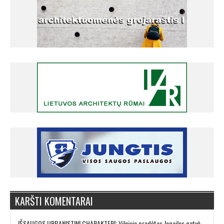
KARŠTI KOMENTARAI
IŠSAUGOS URBANISTINĮ CHARAKTERĮ: Vilniuje pradėtas Jogailos gatvės remontas