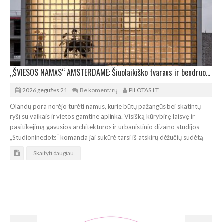
„ŠVIESOS NAMAS“ AMSTERDAME: Šiuolaikiško tvaraus ir bendruomeniško gyvenimo modelis
2026 gegužės 21
Be komentarų
PILOTAS.LT
Olandų pora norėjo turėti namus, kurie būtų pažangūs bei skatintų
ryšį su vaikais ir vietos gamtine aplinka. Visišką kūrybinę laisvę ir
pasitikėjimą gavusios architektūros ir urbanistinio dizaino studijos
„Studioninedots“ komanda jai sukūrė tarsi iš atskirų dėžučių sudėtą
Skaityti daugiau