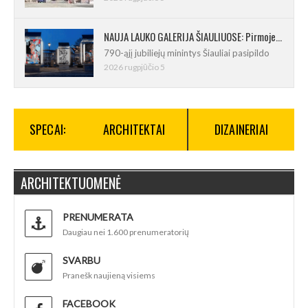
NAUJA LAUKO GALERIJA ŠIAULIUOSE: Pirmoje ekspozicijoje – Eduardo Juchnevičiaus kūryba
790-ąjį jubiliejų minintys Šiauliai pasipildo
2026 rugpjūčio 5
SPECAI:
ARCHITEKTAI
DIZAINERIAI
ARCHITEKTUOMENĖ
PRENUMERATA
Daugiau nei 1.600 prenumeratorių
SVARBU
Pranešk naujieną visiems
FACEBOOK