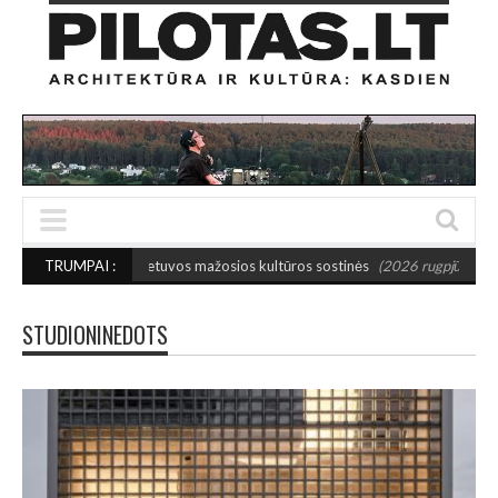
ktos 2027-ųjų Lietuvos mažosios kultūros sostinės
TRUMPAI :
(2026 rugpjūčio 7)
STUDIONINEDOTS