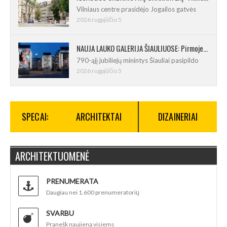
Vilniaus centre prasidėjo Jogailos gatvės
2026 rugpjūčio 5
NAUJA LAUKO GALERIJA ŠIAULIUOSE: Pirmoje ekspozicijoje – Eduardo Juchnevičiaus kūryba
790-ąjį jubiliejų minintys Šiauliai pasipildo
2026 rugpjūčio 5
SPECAI:
ARCHITEKTAI
DIZAINERIAI
ARCHITEKTUOMENĖ
PRENUMERATA
Daugiau nei 1.600 prenumeratorių
SVARBU
Pranešk naujieną visiems