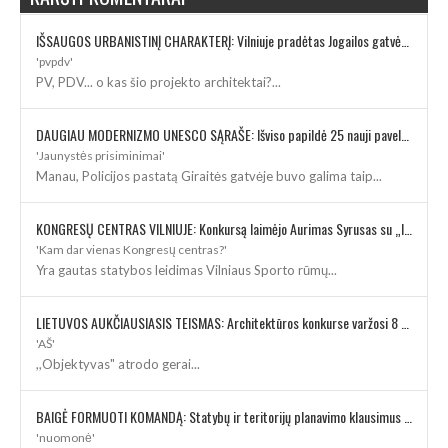
IŠSAUGOS URBANISTINĮ CHARAKTERĮ: Vilniuje pradėtas Jogailos gatvės remontas
'pvpdv'
PV, PDV... o kas šio projekto architektai?...
DAUGIAU MODERNIZMO UNESCO SĄRAŠE: Išviso papildė 25 nauji paveldo objektai
'Jaunystės prisiminimai'
Manau, Policijos pastatą Giraitės gatvėje buvo galima taip...
KONGRESŲ CENTRAS VILNIUJE: Konkursą laimėjo Aurimas Syrusas su „IMPLMNT architects“
'Kam dar vienas Kongresų centras?'
Yra gautas statybos leidimas Vilniaus Sporto rūmų...
LIETUVOS AUKČIAUSIASIS TEISMAS: Architektūros konkurse varžosi 8 rekonstrukcijos vizijos
'AŠ'
,,Objektyvas" atrodo gerai...
BAIGĖ FORMUOTI KOMANDĄ: Statybų ir teritorijų planavimo klausimus kuruos architektė
'nuomonė'