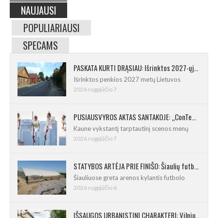
NAUJAUSI
POPULIARIAUSI
SPECAMS
PASKATA KURTI DRĄSIAU: Išrinktos 2027-ųjų Lietuvos mažosios kultūros sostinės
Išrinktos penkios 2027 metų Lietuvos
2026 rugpjūčio 7
PUSIAUSVYROS AKTAS SANTAKOJE: „ConTempo 2026“ uždarys sudėtingas pasirodymas 8 m aukštyje
Kaune vykstantį tarptautinį scenos menų
2026 rugpjūčio 7
STATYBOS ARTĖJA PRIE FINIŠO: Šiaulių futbolo ir regbio maniežas įgavo kontūrus
Šiauliuose greta arenos kylantis futbolo
2026 rugpjūčio 6
IŠSAUGOS URBANISTINĮ CHARAKTERĮ: Vilniuje pradėtas Jogailos gatvės remontas