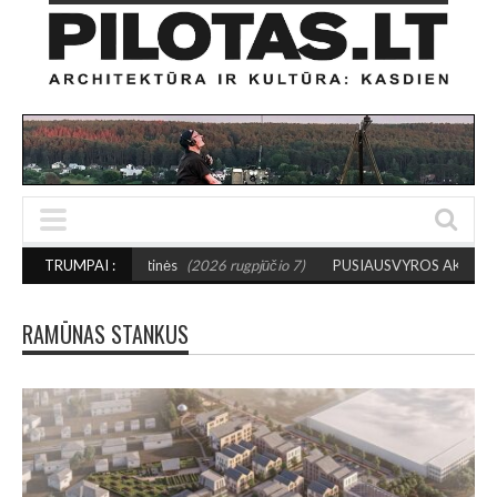
sios kultūros sostinės
TRUMPAI :
(2026 rugpjūčio 7)
PUSIAUSVYROS AKTAS SANTAK
RAMŪNAS STANKUS