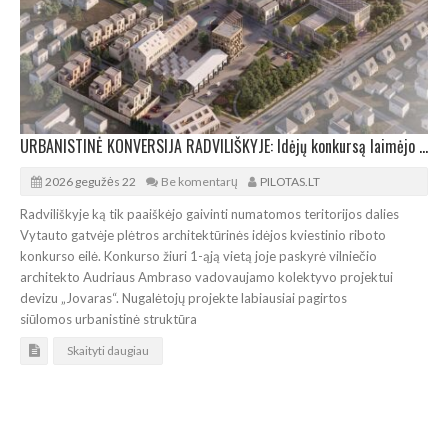
URBANISTINĖ KONVERSIJA RADVILIŠKYJE: Idėjų konkursą laimėjo Audriaus Ambraso kolektyvas
2026 gegužės 22
Be komentarų
PILOTAS.LT
Radviliškyje ką tik paaiškėjo gaivinti numatomos teritorijos dalies
Vytauto gatvėje plėtros architektūrinės idėjos kviestinio riboto
konkurso eilė. Konkurso žiuri 1-ąją vietą joje paskyrė vilniečio
architekto Audriaus Ambraso vadovaujamo kolektyvo projektui
devizu „Jovaras“. Nugalėtojų projekte labiausiai pagirtos
siūlomos urbanistinė struktūra
Skaityti daugiau