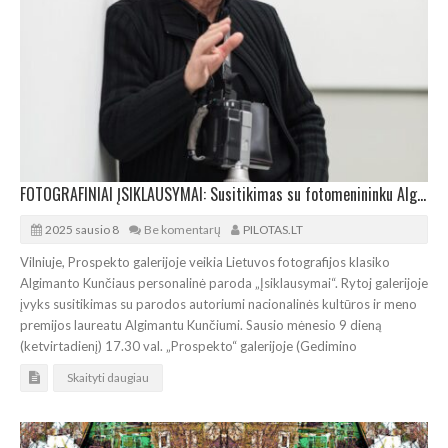
FOTOGRAFINIAI ĮSIKLAUSYMAI: Susitikimas su fotomenininku Algimantu Kunčiumi
2025 sausio 8
Be komentarų
PILOTAS.LT
Vilniuje, Prospekto galerijoje veikia Lietuvos fotografijos klasiko
Algimanto Kunčiaus personalinė paroda „Įsiklausymai“. Rytoj galerijoje
įvyks susitikimas su parodos autoriumi nacionalinės kultūros ir meno
premijos laureatu Algimantu Kunčiumi. Sausio mėnesio 9 dieną
(ketvirtadienį) 17.30 val. „Prospekto“ galerijoje (Gedimino
Skaityti daugiau