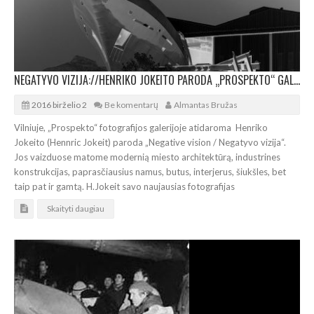
NEGATYVO VIZIJA://HENRIKO JOKEITO PARODA „PROSPEKTO“ GALERIJOJE
2016 birželio 2
Be komentarų
Almantas Bružas
Vilniuje, „Prospekto“ fotografijos galerijoje atidaroma Henriko
Jokeito (Hennric Jokeit) paroda „Negative vision / Negatyvo vizija“.
Jos vaizduose matome modernią miesto architektūrą, industrines
konstrukcijas, paprasčiausius namus, butus, interjerus, šiukšles, bet
taip pat ir gamtą. H.Jokeit savo naujausias fotografijas
Skaityti daugiau