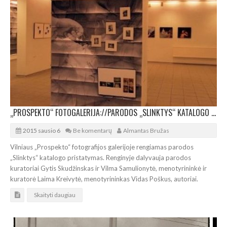
„PROSPEKTO“ FOTOGALERIJA://PARODOS „SLINKTYS“ KATALOGO PRISTATYMAS
2015 sausio 6
Be komentarų
Almantas Bružas
Vilniaus „Prospekto“ fotografijos galerijoje rengiamas parodos
„Slinktys“ katalogo pristatymas. Renginyje dalyvauja parodos
kuratoriai Gytis Skudžinskas ir Vilma Samulionytė, menotyrininkė ir
kuratorė Laima Kreivytė, menotyrininkas Vidas Poškus, autoriai.
Skaityti daugiau