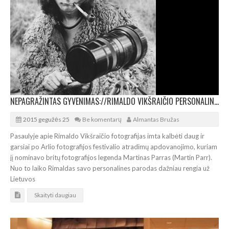
NEPAGRAŽINTAS GYVENIMAS://RIMALDO VIKŠRAIČIO PERSONALINĖ PARODA VILNIUJE
2015 gegužės 25
Be komentarų
Almantas Bružas
Pasaulyje apie Rimaldo Vikšraičio fotografijas imta kalbėti daug ir
garsiai po Arlio fotografijos festivalio atradimų apdovanojimo, kuriam
jį nominavo britų fotografijos legenda Martinas Parras (Martin Parr).
Nuo to laiko Rimaldas savo personalines parodas dažniau rengia už
Lietuvos
Skaityti daugiau