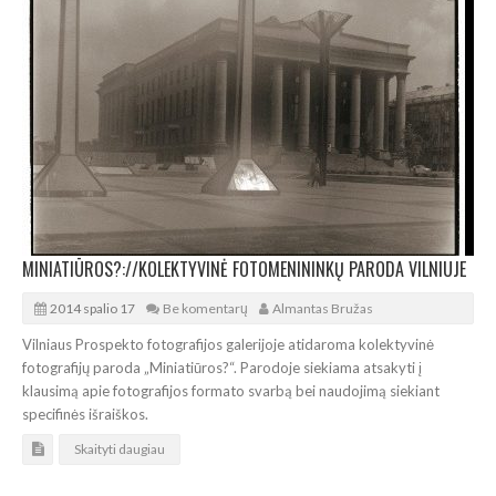
MINIATIŪROS?://KOLEKTYVINĖ FOTOMENININKŲ PARODA VILNIUJE
2014 spalio 17
Be komentarų
Almantas Bružas
Vilniaus Prospekto fotografijos galerijoje atidaroma kolektyvinė
fotografijų paroda „Miniatiūros?“. Parodoje siekiama atsakyti į
klausimą apie fotografijos formato svarbą bei naudojimą siekiant
specifinės išraiškos.
Skaityti daugiau