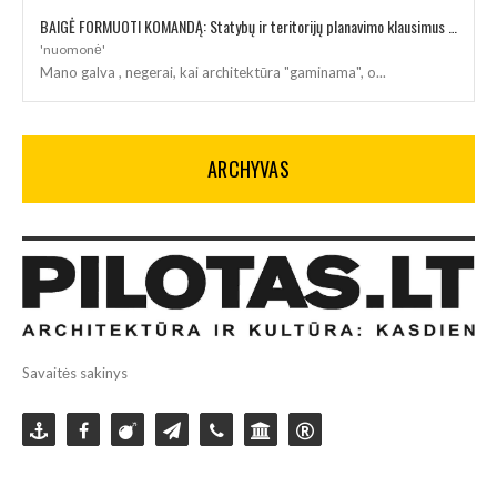
BAIGĖ FORMUOTI KOMANDĄ: Statybų ir teritorijų planavimo klausimus kuruos architektė
'nuomonė'
Mano galva , negerai, kai architektūra "gaminama", o...
ARCHYVAS
Savaitės sakinys