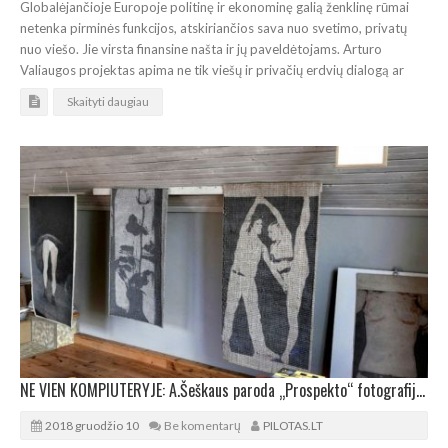
Globalėjančioje Europoje politinę ir ekonominę galią ženklinę rūmai
netenka pirminės funkcijos, atskiriančios sava nuo svetimo, privatų
nuo viešo. Jie virsta finansine našta ir jų paveldėtojams. Arturo
Valiaugos projektas apima ne tik viešų ir privačių erdvių dialogą ar
Skaityti daugiau
NE VIEN KOMPIUTERYJE: A.Šeškaus paroda „Prospekto“ fotografijos galerijoje
2018 gruodžio 10
Be komentarų
PILOTAS.LT