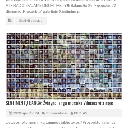
ATSIRADO 8-AJAME DEŠIMTMETYJE Balandžio 28 – gegužės 22
dienomis „Prospekto“ galerijoje (Gedimino pr.
Skaityti daugiau
SENTIMENTŲ BANGA: Žvėryno langų mozaika Vilniaus vitrinoje
2020 lapkričio 24
1 Komentaras
PILOTAS.LT
Lietuvos fotomenininkų sąjungos bibliotekos / Prospekto galerijos