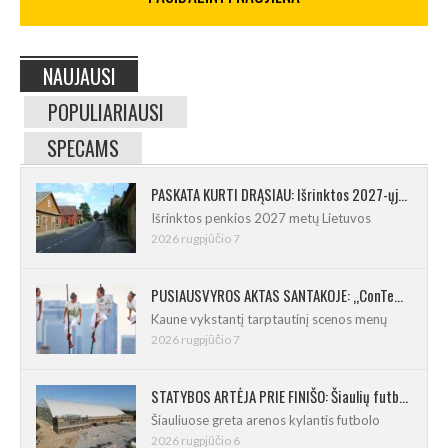
NAUJAUSI
POPULIARIAUSI
SPECAMS
PASKATA KURTI DRĄSIAU: Išrinktos 2027-ųjų Lietuvos mažosios kultūros sostinės
Išrinktos penkios 2027 metų Lietuvos
2026 rugpjūčio 7
PUSIAUSVYROS AKTAS SANTAKOJE: „ConTempo 2026“ uždarys sudėtingas pasirodymas 8 m aukštyje
Kaune vykstantį tarptautinį scenos menų
2026 rugpjūčio 7
STATYBOS ARTĖJA PRIE FINIŠO: Šiaulių futbolo ir regbio maniežas įgavo kontūrus
Šiauliuose greta arenos kylantis futbolo
2026 rugpjūčio 6