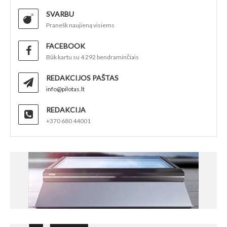
SVARBU
Pranešk naujieną visiems
FACEBOOK
Būk kartu su 4 292 bendraminčiais
REDAKCIJOS PAŠTAS
info@pilotas.lt
REDAKCIJA
+370 680 44001