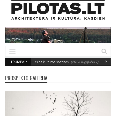
 mažosios kultūros sostinės
TRUMPAI :
(2026 rugpjūčio 7)
PUSIAUSVYROS AKTAS S
PROSPEKTO GALERIJA