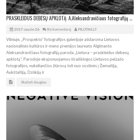
PRASKLEIDUS DEBESŲ APKLOTĄ: A.Aleksandravičiaus fotografijų paroda
2017 sausio 26
Be komentarų
PILOTAS.LT
Vilniuje, „Prospekto“ fotografijos galerijoje atidaroma Lietuvos
nacionalinės kultūros ir meno premijos laureato Algimanto
Aleksandravičiaus fotografijų paroda „Lietuva – praskleidus debesų
apklotą“. Parodoje eksponuojamos išraiškingos Lietuvos peizažo
fotografijos, nukeliančios žiūrovą toli nuo sostinės į Žemaitiją,
Aukštaitiją, Dzūkiją ir
Skaityti daugiau