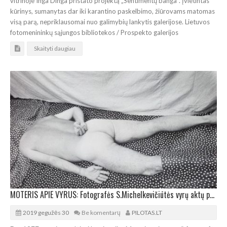
vitrinoje Inga Dinga pristato projektą „Sentimentų banga“. Įvietintas
kūrinys, sumanytas dar iki karantino paskelbimo, žiūrovams matomas
visą parą, nepriklausomai nuo galimybių lankytis galerijose. Lietuvos
fotomenininkų sąjungos bibliotekos / Prospekto galerijos
Skaityti daugiau
MOTERIS APIE VYRUS: Fotografės S.Michelkevičiūtės vyrų aktų paroda
2019 gegužės 30
Be komentarų
PILOTAS.LT