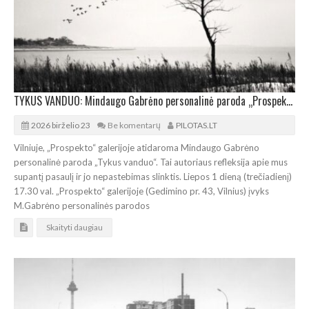
TYKUS VANDUO: Mindaugo Gabrėno personalinė paroda „Prospekto“ galerijoje
2026 birželio 23
Be komentarų
PILOTAS.LT
Vilniuje, „Prospekto“ galerijoje atidaroma Mindaugo Gabrėno
personalinė paroda „Tykus vanduo“. Tai autoriaus refleksija apie mus
supantį pasaulį ir jo nepastebimas slinktis. Liepos 1 dieną (trečiadienį)
17.30 val. „Prospekto“ galerijoje (Gedimino pr. 43, Vilnius) įvyks
M.Gabrėno personalinės parodos
Skaityti daugiau