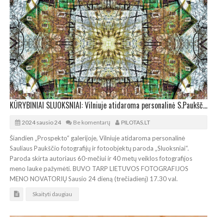
KŪRYBINIAI SLUOKSNIAI: Vilniuje atidaroma personalinė S.Paukščio fotografijų ir fotoobjektų paroda
2024 sausio 24
Be komentarų
PILOTAS.LT
Šiandien „Prospekto“ galerijoje, Vilniuje atidaroma personalinė
Sauliaus Paukščio fotografijų ir fotoobjektų paroda „Sluoksniai“.
Paroda skirta autoriaus 60-mečiui ir 40 metų veiklos fotografijos
meno lauke pažymėti. BUVO TARP LIETUVOS FOTOGRAFIJOS
MENO NOVATORIŲ Sausio 24 dieną (trečiadienį) 17.30 val.
Skaityti daugiau