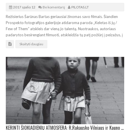
2017 spalio 12
Be komentarų
PILOTAS.LT
Režisierius Šarūnas Bartas geriausiai žinomas savo filmais. Šiandien
Prospekto fotografijos galerijoje atidaroma paroda „Keletas iš jų /
Few of Them“ atskleis dar vieną jo talentą. Nuotraukos, autoriaus
padarytos besirengiant filmuoti, atskleidžia tą patį požiūrį į peizažus, į
Skaityti daugiau
KERINTI ŠIOKIADIENIŲ ATMOSFERA: R.Rakausko Vilniaus ir Kauno fotografijų paroda