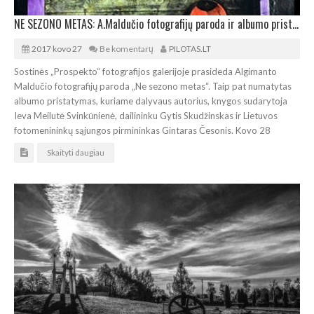
NE SEZONO METAS: A.Maldučio fotografijų paroda ir albumo pristatymas
2017 kovo 27
Be komentarų
PILOTAS.LT
Sostinės „Prospekto“ fotografijos galerijoje prasideda Algimanto
Maldučio fotografijų paroda „Ne sezono metas“. Taip pat numatytas
albumo pristatymas, kuriame dalyvaus autorius, knygos sudarytoja
Ieva Meilutė Svinkūnienė, dailininku Gytis Skudžinskas ir Lietuvos
fotomenininkų sąjungos pirmininkas Gintaras Česonis. Kovo 28
Skaityti daugiau