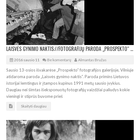
LAISVĖS GYNIMO NAKTIS://FOTOGRAFIJŲ PARODA „PROSPEKTO“ GALERIJOJE
2016 sausio 11
Be komentarų
Almantas Bružas
Sausio 13-osios išvakarėse „Prospekto“ fotografijos galerijoje, Vilniuje
atidaroma paroda „Laisvės gynimo naktis“. Paroda primins Lietuvos
istorijai lemtingus ir įtampos kupinus 1991 metų sausio įvykius.
Daugiau nei šimtas išeksponuotų fotografijų vaizdžiai paliudys kokie
vieningi ir stiprūs buvome prieš
Skaityti daugiau