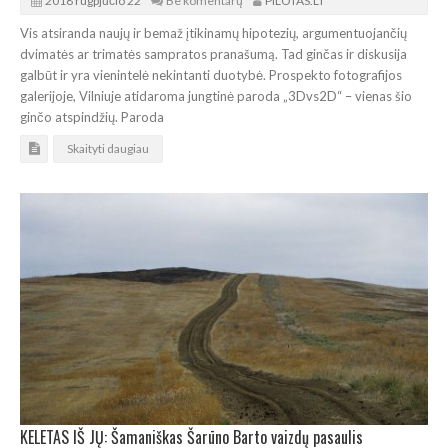
2018 rugpjūčio 22
Be komentarų
PILOTAS.LT
Vis atsiranda naujų ir bemaž įtikinamų hipotezių, argumentuojančių
dvimatės ar trimatės sampratos pranašumą. Tad ginčas ir diskusija
galbūt ir yra vienintelė nekintanti duotybė. Prospekto fotografijos
galerijoje, Vilniuje atidaroma jungtinė paroda „3Dvs2D“ – vienas šio
ginčo atspindžių. Paroda
Skaityti daugiau
KELETAS IŠ JŲ: Šamaniškas Šarūno Barto vaizdų pasaulis