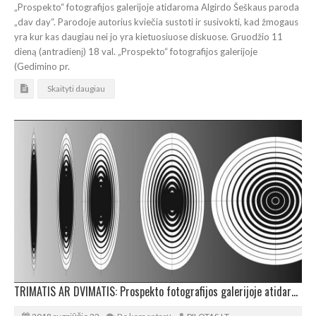
„Prospekto“ fotografijos galerijoje atidaroma Algirdo Šeškaus paroda
„dav day“. Parodoje autorius kviečia sustoti ir susivokti, kad žmogaus
yra kur kas daugiau nei jo yra kietuosiuose diskuose. Gruodžio 11
dieną (antradienį) 18 val. „Prospekto“ fotografijos galerijoje
(Gedimino pr.
Skaityti daugiau
TRIMATIS AR DVIMATIS: Prospekto fotografijos galerijoje atidaroma paroda „3Dvs2D“