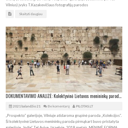
Vilnius) įvyks T.Kazakevičiaus fotografijų parodos
Skaityti daugiau
DOKUMENTAVIMO ANALIZĖ: Kolektyvinė Lietuvos menininkų paroda „Kolekcijos“
2021 balandžio 21
Be komentarų
PILOTAS.LT
„Prospekto“ galerijoje, Vilniuje atidaroma grupinė paroda „Kolekcijos“.
Ši kolektyvinė Lietuvos menininkų paroda pirmąkart buvo pristatyta
galerijoje „I­ndie“ Tel Avive, Izraelyje, 2018 metais. MENINĖ FORMA