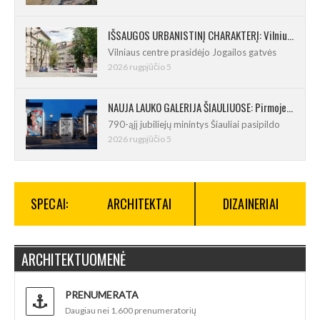
IŠSAUGOS URBANISTINĮ CHARAKTERĮ: Vilniuje pradėtas Jogailos gatvės remontas
Vilniaus centre prasidėjo Jogailos gatvės
2026 rugpjūčio 5
NAUJA LAUKO GALERIJA ŠIAULIUOSE: Pirmoje ekspozicijoje – Eduardo Juchnevičiaus kūryba
790-ąjį jubiliejų minintys Šiauliai pasipildo
2026 rugpjūčio 5
SPECAI:
ARCHITEKTAI
DIZAINERIAI
ARCHITEKTUOMENĖ
PRENUMERATA
Daugiau nei 1.600 prenumeratorių