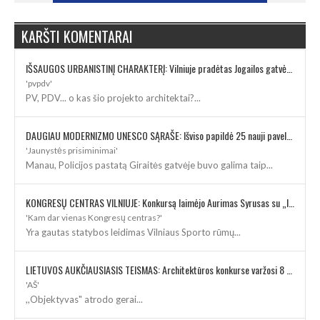
KARŠTI KOMENTARAI
IŠSAUGOS URBANISTINĮ CHARAKTERĮ: Vilniuje pradėtas Jogailos gatvės remontas
'pvpdv'
PV, PDV... o kas šio projekto architektai?...
DAUGIAU MODERNIZMO UNESCO SĄRAŠE: Išviso papildė 25 nauji paveldo objektai
'Jaunystės prisiminimai'
Manau, Policijos pastatą Giraitės gatvėje buvo galima taip...
KONGRESŲ CENTRAS VILNIUJE: Konkursą laimėjo Aurimas Syrusas su „IMPLMNT architects“
'Kam dar vienas Kongresų centras?'
Yra gautas statybos leidimas Vilniaus Sporto rūmų...
LIETUVOS AUKČIAUSIASIS TEISMAS: Architektūros konkurse varžosi 8 rekonstrukcijos vizijos
'AŠ'
,,Objektyvas" atrodo gerai...