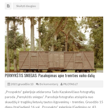
Skaityti daugiau
PERNYKŠTIS SNIEGAS: Pasakojimas apie tremties vaiko dalią
2021 gruodžio 13
Be komentarų
PILOTAS.LT
„Prospekto“ galerijoje atidaroma Tado Kazakevičiaus fotografijų
paroda „Pernykštis sniegas“. Parodoje fotografas atsispiria nuo
skaudžių ir tragiškų lietuvių tautos išgyvenimų – tremties. Gruodžio 15
dieną (trečiadienį) 16 val. „Prospekto“ galerijoje (Gedimino pr. 43,