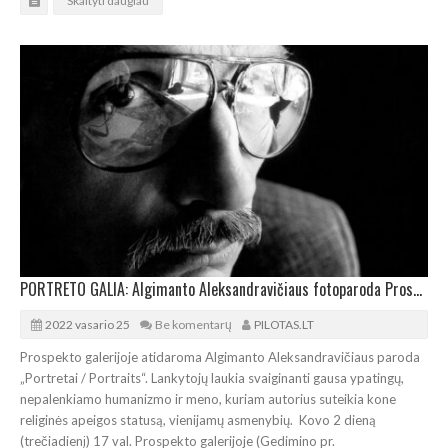
Skaityti daugiau
PORTRETO GALIA: Algimanto Aleksandravičiaus fotoparoda Prospekto galerijoje
2022 vasario 25
Be komentarų
PILOTAS.LT
Prospekto galerijoje atidaroma Algimanto Aleksandravičiaus paroda
„Portretai / Portraits“. Lankytojų laukia svaiginanti gausa ypatingų,
nepalenkiamo humanizmo ir meno, kuriam autorius suteikia kone
religinės apeigos statusą, vienijamų asmenybių. Kovo 2 dieną
(trečiadienį) 17 val. Prospekto galerijoje (Gedimino pr.