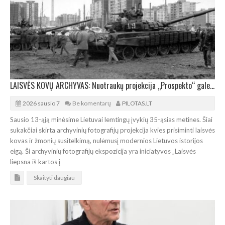
LAISVĖS KOVŲ ARCHYVAS: Nuotraukų projekcija „Prospekto“ galerijos vitrinoje
2026 sausio 7
Be komentarų
PILOTAS.LT
Sausio 13-ąją minėsime Lietuvai lemtingų įvykių 35-ąsias metines. Šiai
sukakčiai skirta archyvinių fotografijų projekcija kvies prisiminti laisvės
kovas ir žmonių susitelkimą, nulėmusį modernios Lietuvos istorijos
eigą. Ši archyvinių fotografijų ekspozicija yra iniciatyvos „Laisvės
liepsna iš kartos į
Skaityti daugiau