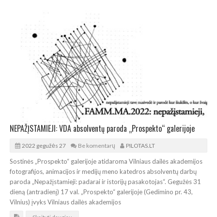
NEPAŽĮSTAMIEJI: VDA absolventų paroda „Prospekto“ galerijoje
2022 gegužės 27
Be komentarų
PILOTAS.LT
Sostinės „Prospekto“ galerijoje atidaroma Vilniaus dailės akademijos
fotografijos, animacijos ir medijų meno katedros absolventų darbų
paroda „Nepažįstamieji: padarai ir istorijų pasakotojas“. Gegužės 31
dieną (antradienį) 17 val. „Prospekto“ galerijoje (Gedimino pr. 43,
Vilnius) įvyks Vilniaus dailės akademijos