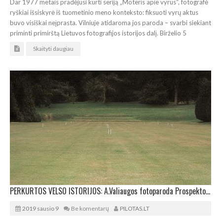
Dar 1977 metais pradėjusi kurti seriją „Moteris apie vyrus“, fotografė
ryškiai išsiskyrė iš tuometinio meno konteksto: fiksuoti vyrų aktus
buvo visiškai neįprasta. Vilniuje atidaroma jos paroda – svarbi siekiant
priminti primirštą Lietuvos fotografijos istorijos dalį. Birželio 5
Skaityti daugiau
PERKURTOS VELSO ISTORIJOS: A.Valiaugos fotoparoda Prospekto galerijoje
2019 sausio 9
Be komentarų
PILOTAS.LT