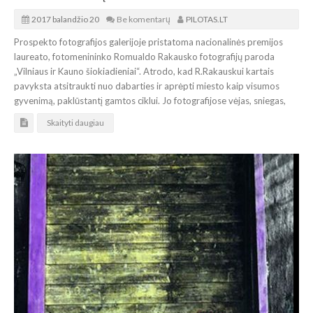
2017 balandžio 20
Be komentarų
PILOTAS.LT
Prospekto fotografijos galerijoje pristatoma nacionalinės premijos
laureato, fotomenininko Romualdo Rakausko fotografijų paroda
„Vilniaus ir Kauno šiokiadieniai“. Atrodo, kad R.Rakauskui kartais
pavyksta atsitraukti nuo dabarties ir aprėpti miesto kaip visumos
gyvenimą, paklūstantį gamtos ciklui. Jo fotografijose vėjas, sniegas,
Skaityti daugiau