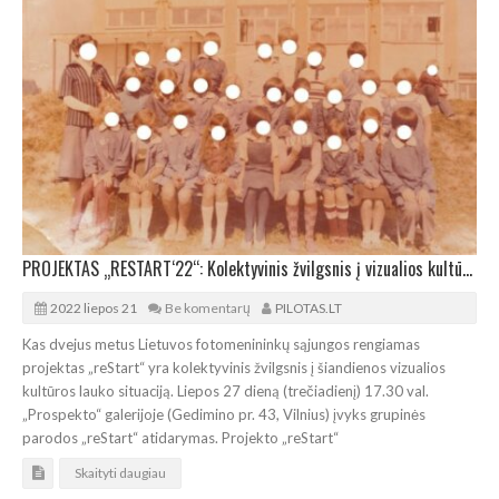
PROJEKTAS „RESTART‘22“: Kolektyvinis žvilgsnis į vizualios kultūros situaciją
2022 liepos 21
Be komentarų
PILOTAS.LT
Kas dvejus metus Lietuvos fotomenininkų sąjungos rengiamas
projektas „reStart“ yra kolektyvinis žvilgsnis į šiandienos vizualios
kultūros lauko situaciją. Liepos 27 dieną (trečiadienį) 17.30 val.
„Prospekto“ galerijoje (Gedimino pr. 43, Vilnius) įvyks grupinės
parodos „reStart“ atidarymas. Projekto „reStart“
Skaityti daugiau