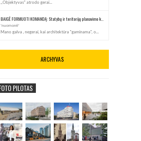
,,Objektyvas" atrodo gerai...
BAIGĖ FORMUOTI KOMANDĄ: Statybų ir teritorijų planavimo klausimus kuruos architektė
'nuomonė'
Mano galva , negerai, kai architektūra "gaminama", o...
ARCHYVAS
FOTO PILOTAS