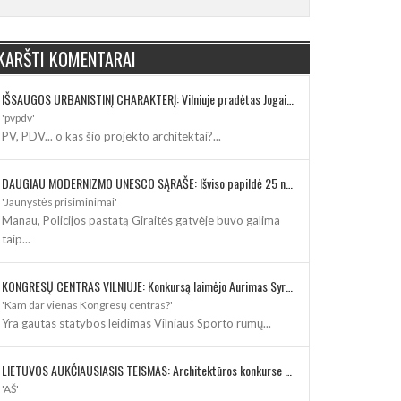
KARŠTI KOMENTARAI
IŠSAUGOS URBANISTINĮ CHARAKTERĮ: Vilniuje pradėtas Jogailos gatvės remontas
'pvpdv'
PV, PDV... o kas šio projekto architektai?...
DAUGIAU MODERNIZMO UNESCO SĄRAŠE: Išviso papildė 25 nauji paveldo objektai
'Jaunystės prisiminimai'
Manau, Policijos pastatą Giraitės gatvėje buvo galima
taip...
KONGRESŲ CENTRAS VILNIUJE: Konkursą laimėjo Aurimas Syrusas su „IMPLMNT architects“
'Kam dar vienas Kongresų centras?'
Yra gautas statybos leidimas Vilniaus Sporto rūmų...
LIETUVOS AUKČIAUSIASIS TEISMAS: Architektūros konkurse varžosi 8 rekonstrukcijos vizijos
'AŠ'