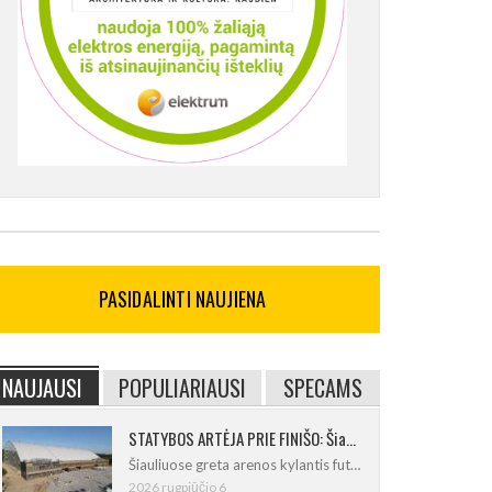
PASIDALINTI NAUJIENA
NAUJAUSI
POPULIARIAUSI
SPECAMS
STATYBOS ARTĖJA PRIE FINIŠO: Šiaulių futbolo ir regbio maniežas įgavo kontūrus
Šiauliuose greta arenos kylantis futbolo
2026 rugpjūčio 6