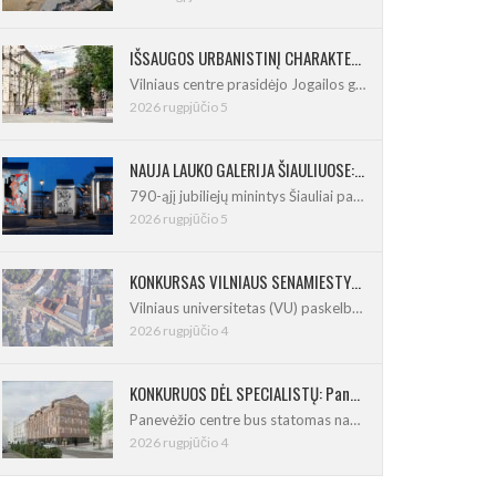
IŠSAUGOS URBANISTINĮ CHARAKTERĮ: Vilniuje pradėtas Jogailos gatvės remontas
Vilniaus centre prasidėjo Jogailos gatvės
2026 rugpjūčio 5
NAUJA LAUKO GALERIJA ŠIAULIUOSE: Pirmoje ekspozicijoje – Eduardo Juchnevičiaus kūryba
790-ąjį jubiliejų minintys Šiauliai pasipildo
2026 rugpjūčio 5
KONKURSAS VILNIAUS SENAMIESTYJE: Vilniaus universitetui reikia pedagogų rengimo centro
Vilniaus universitetas (VU) paskelbė pastatų
2026 rugpjūčio 4
KONKURUOS DĖL SPECIALISTŲ: Panevėžio centre iškils naujas 21 būsto namas
Panevėžio centre bus statomas naujas
2026 rugpjūčio 4