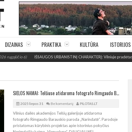
DIZAINAS
PRAKTIKA
KULTŪRA
ISTORIJOS
pjūčio 6)
IŠSAUGOS URBANISTINĮ CHARAKTERĮ: Vilniuje pradėtas Jogail
SIELOS NAMAI: Telšiuse atidaroma fotografo Rimgaudo Barauskio paroda „Narindatē“
2025 liepos 31
Be komentarų
PILOTAS.LT
Vilnius dailės akademijos Telšių galerijoje atidaroma
fotografo Rimgaudo Barauskio paroda „Narindatē“. Parodoje
pristatomas kūrybinis projektas apie istorinius pokyčius
Nerimdaičių kaimo „Vienuolyne“. DAUGIAU NEI