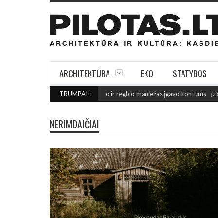
ARCHITEKTŪRA
EKO
STATYBOS
PRIE FINIŠO: Šiaulių futbolo ir regbio maniežas įgavo kontūrus
TRUMPAI :
(2026 rug
NERIMDAIČIAI