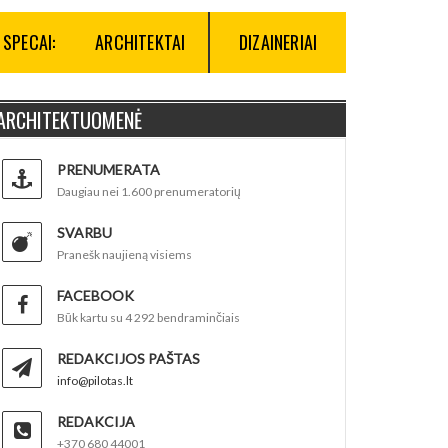
SPECAI:
ARCHITEKTAI
DIZAINERIAI
ARCHITEKTUOMENĖ
PRENUMERATA
Daugiau nei 1.600 prenumeratorių
SVARBU
Pranešk naujieną visiems
FACEBOOK
Būk kartu su 4 292 bendraminčiais
REDAKCIJOS PAŠTAS
info@pilotas.lt
REDAKCIJA
+370 680 44001