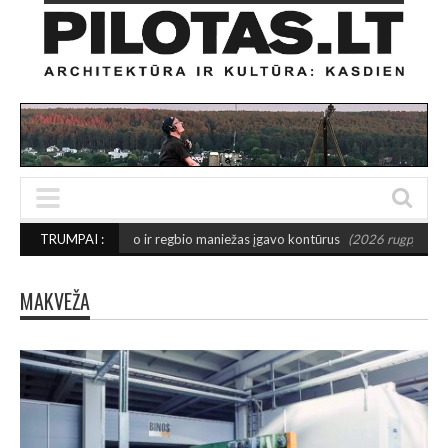
: Šiaulių futbolo ir regbio maniežas įgavo kontūrus
TRUMPAI :
(2026 rugpjūčio 6)
MAKVEŽA