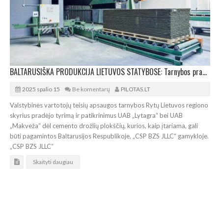
BALTARUSIŠKA PRODUKCIJA LIETUVOS STATYBOSE: Tarnybos pradėjo cementinių plokščių patikrinimą
2025 spalio 15
Be komentarų
PILOTAS.LT
Valstybinės vartotojų teisių apsaugos tarnybos Rytų Lietuvos regiono
skyrius pradėjo tyrimą ir patikrinimus UAB „Lytagra“ bei UAB
„Makveža“ dėl cemento drožlių plokščių, kurios, kaip įtariama, gali
būti pagamintos Baltarusijos Respublikoje, „CSP BZS JLLC“ gamykloje.
„CSP BZS JLLC“
Skaityti daugiau