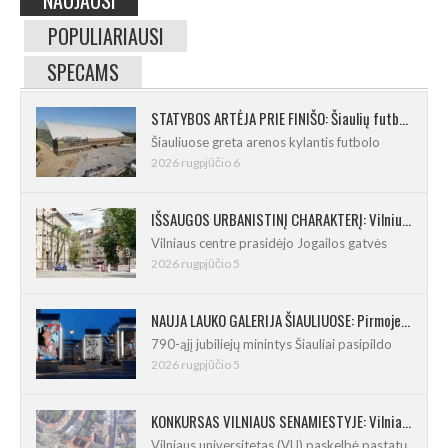
POPULIARIAUSI
SPECAMS
STATYBOS ARTĖJA PRIE FINIŠO: Šiaulių futbolo ir regbio maniežas įgavo kontūrus
Šiauliuose greta arenos kylantis futbolo
2026 rugpjūčio 6
IŠSAUGOS URBANISTINĮ CHARAKTERĮ: Vilniuje pradėtas Jogailos gatvės remontas
Vilniaus centre prasidėjo Jogailos gatvės
2026 rugpjūčio 5
NAUJA LAUKO GALERIJA ŠIAULIUOSE: Pirmoje ekspozicijoje – Eduardo Juchnevičiaus kūryba
790-ąjį jubiliejų minintys Šiauliai pasipildo
2026 rugpjūčio 5
KONKURSAS VILNIAUS SENAMIESTYJE: Vilniaus universitetui reikia pedagogų rengimo centro
Vilniaus universitetas (VU) paskelbė pastatų