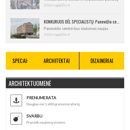
2026 rugpjūčio 4
KONKURUOS DĖL SPECIALISTŲ: Panevėžio centre iškils naujas 21 būsto namas
Panevėžio centre bus statomas naujas
2026 rugpjūčio 4
SPECAI:
ARCHITEKTAI
DIZAINERIAI
ARCHITEKTUOMENĖ
PRENUMERATA
Daugiau nei 1.600 prenumeratorių
SVARBU
Pranešk naujieną visiems