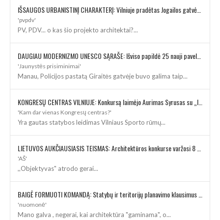
IŠSAUGOS URBANISTINĮ CHARAKTERĮ: Vilniuje pradėtas Jogailos gatvės remontas
'pvpdv'
PV, PDV... o kas šio projekto architektai?...
DAUGIAU MODERNIZMO UNESCO SĄRAŠE: Išviso papildė 25 nauji paveldo objektai
'Jaunystės prisiminimai'
Manau, Policijos pastatą Giraitės gatvėje buvo galima taip...
KONGRESŲ CENTRAS VILNIUJE: Konkursą laimėjo Aurimas Syrusas su „IMPLMNT architects“
'Kam dar vienas Kongresų centras?'
Yra gautas statybos leidimas Vilniaus Sporto rūmų...
LIETUVOS AUKČIAUSIASIS TEISMAS: Architektūros konkurse varžosi 8 rekonstrukcijos vizijos
'AŠ'
,,Objektyvas" atrodo gerai...
BAIGĖ FORMUOTI KOMANDĄ: Statybų ir teritorijų planavimo klausimus kuruos architektė
'nuomonė'
Mano galva , negerai, kai architektūra "gaminama", o...