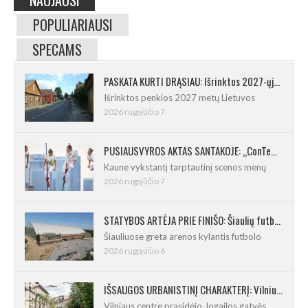
POPULIARIAUSI
SPECAMS
PASKATA KURTI DRĄSIAU: Išrinktos 2027-ųjų Lietuvos mažosios kultūros sostinės
Išrinktos penkios 2027 metų Lietuvos
2026 rugpjūčio 7
PUSIAUSVYROS AKTAS SANTAKOJE: „ConTempo 2026“ uždarys sudėtingas pasirodymas 8 m aukštyje
Kaune vykstantį tarptautinį scenos menų
2026 rugpjūčio 7
STATYBOS ARTĖJA PRIE FINIŠO: Šiaulių futbolo ir regbio maniežas įgavo kontūrus
Šiauliuose greta arenos kylantis futbolo
2026 rugpjūčio 6
IŠSAUGOS URBANISTINĮ CHARAKTERĮ: Vilniuje pradėtas Jogailos gatvės remontas
Vilniaus centre prasidėjo Jogailos gatvės