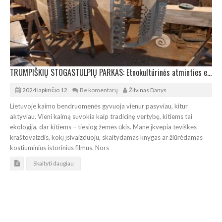
TRUMPIŠKIŲ STOGASTULPIŲ PARKAS: Etnokultūrinės atminties erdvė
2024 lapkričio 12
Be komentarų
Žilvinas Danys
Lietuvoje kaimo bendruomenės gyvuoja vienur pasyviau, kitur
aktyviau. Vieni kaimą suvokia kaip tradicinę vertybę, kitiems tai
ekologija, dar kitiems – tiesiog žemės ūkis. Mane įkvepia tėviškės
kraštovaizdis, kokį įsivaizduoju, skaitydamas knygas ar žiūrėdamas
kostiuminius istorinius filmus. Nors
Skaityti daugiau