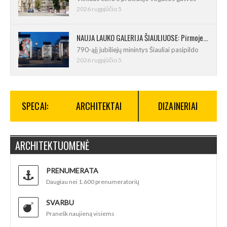
2026 rugpjūčio 5
NAUJA LAUKO GALERIJA ŠIAULIUOSE: Pirmoje ekspozicijoje – Eduardo Juchnevičiaus kūryba
790-ąjį jubiliejų minintys Šiauliai pasipildo
2026 rugpjūčio 5
SPECAI:
ARCHITEKTAI
DIZAINERIAI
ARCHITEKTUOMENĖ
PRENUMERATA
Daugiau nei 1.600 prenumeratorių
SVARBU
Pranešk naujieną visiems