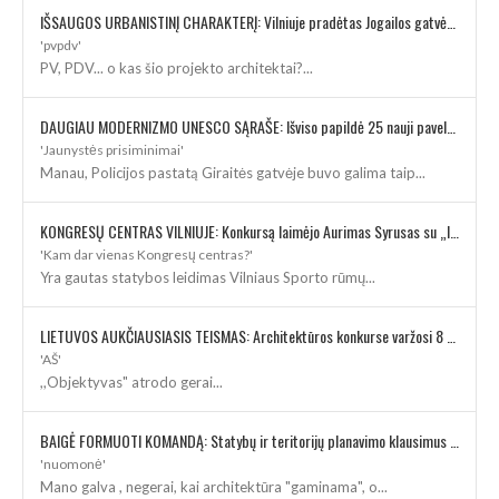
IŠSAUGOS URBANISTINĮ CHARAKTERĮ: Vilniuje pradėtas Jogailos gatvės remontas
'pvpdv'
PV, PDV... o kas šio projekto architektai?...
DAUGIAU MODERNIZMO UNESCO SĄRAŠE: Išviso papildė 25 nauji paveldo objektai
'Jaunystės prisiminimai'
Manau, Policijos pastatą Giraitės gatvėje buvo galima taip...
KONGRESŲ CENTRAS VILNIUJE: Konkursą laimėjo Aurimas Syrusas su „IMPLMNT architects“
'Kam dar vienas Kongresų centras?'
Yra gautas statybos leidimas Vilniaus Sporto rūmų...
LIETUVOS AUKČIAUSIASIS TEISMAS: Architektūros konkurse varžosi 8 rekonstrukcijos vizijos
'AŠ'
,,Objektyvas" atrodo gerai...
BAIGĖ FORMUOTI KOMANDĄ: Statybų ir teritorijų planavimo klausimus kuruos architektė
'nuomonė'
Mano galva , negerai, kai architektūra "gaminama", o...