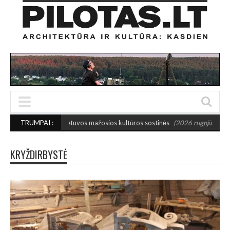
ktos 2027-ųjų Lietuvos mažosios kultūros sostinės
TRUMPAI :
(2026 rugpjūčio 7)
KRYŽDIRBYSTĖ