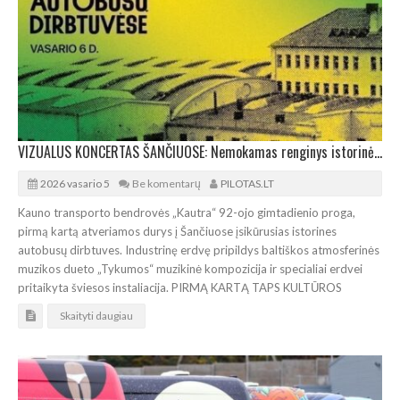
VIZUALUS KONCERTAS ŠANČIUOSE: Nemokamas renginys istorinėse autobusų dirbtuvėse
2026 vasario 5
Be komentarų
PILOTAS.LT
Kauno transporto bendrovės „Kautra“ 92-ojo gimtadienio proga,
pirmą kartą atveriamos durys į Šančiuose įsikūrusias istorines
autobusų dirbtuves. Industrinę erdvę pripildys baltiškos atmosferinės
muzikos dueto „Tykumos“ muzikinė kompozicija ir specialiai erdvei
pritaikyta šviesos instaliacija. PIRMĄ KARTĄ TAPS KULTŪROS
Skaityti daugiau