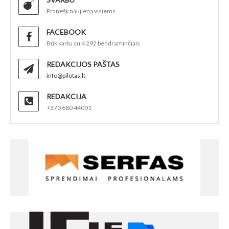
Pranešk naujieną visiems
FACEBOOK
Būk kartu su 4 292 bendraminčiais
REDAKCIJOS PAŠTAS
info@pilotas.lt
REDAKCIJA
+370 680 44001