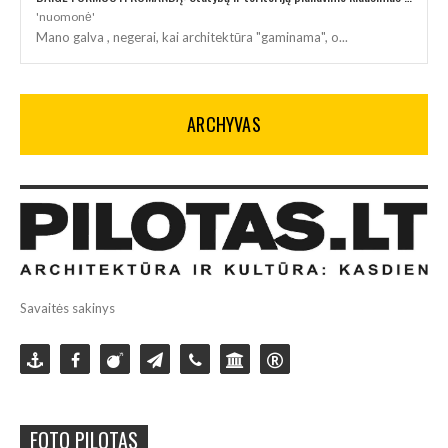
'nuomonė'
Mano galva , negerai, kai architektūra "gaminama", o...
ARCHYVAS
Savaitės sakinys
FOTO PILOTAS