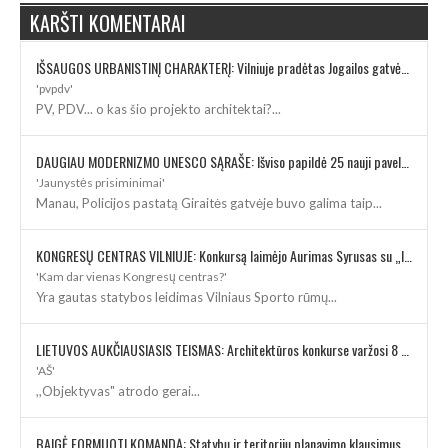
KARŠTI KOMENTARAI
IŠSAUGOS URBANISTINĮ CHARAKTERĮ: Vilniuje pradėtas Jogailos gatvės remontas
'pvpdv'
PV, PDV... o kas šio projekto architektai?...
DAUGIAU MODERNIZMO UNESCO SĄRAŠE: Išviso papildė 25 nauji paveldo objektai
'Jaunystės prisiminimai'
Manau, Policijos pastatą Giraitės gatvėje buvo galima taip...
KONGRESŲ CENTRAS VILNIUJE: Konkursą laimėjo Aurimas Syrusas su „IMPLMNT architects“
'Kam dar vienas Kongresų centras?'
Yra gautas statybos leidimas Vilniaus Sporto rūmų...
LIETUVOS AUKČIAUSIASIS TEISMAS: Architektūros konkurse varžosi 8 rekonstrukcijos vizijos
'AŠ'
,,Objektyvas" atrodo gerai...
BAIGĖ FORMUOTI KOMANDĄ: Statybų ir teritorijų planavimo klausimus kuruos architektė