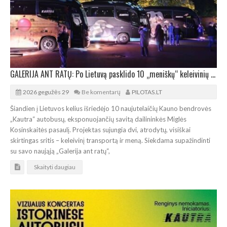
GALERIJA ANT RATŲ: Po Lietuvą pasklido 10 „meniškų“ keleivinių autobusų
2026 gegužės 29
Be komentarų
PILOTAS.LT
Šiandien į Lietuvos kelius išriedėjo 10 naujutelaičių Kauno bendrovės
„Kautra“ autobusų, eksponuojančių savitą dailininkės Miglės
Kosinskaitės pasaulį. Projektas sujungia dvi, atrodytų, visiškai
skirtingas sritis – keleivinį transportą ir meną. Siekdama supažindinti
su savo naująją „Galerija ant ratų“,
Skaityti daugiau