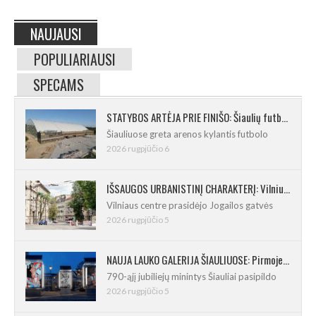
NAUJAUSI
POPULIARIAUSI
SPECAMS
STATYBOS ARTĖJA PRIE FINIŠO: Šiaulių futbolo ir regbio maniežas įgavo kontūrus
Šiauliuose greta arenos kylantis futbolo
2026 rugpjūčio 6
IŠSAUGOS URBANISTINĮ CHARAKTERĮ: Vilniuje pradėtas Jogailos gatvės remontas
Vilniaus centre prasidėjo Jogailos gatvės
2026 rugpjūčio 5
NAUJA LAUKO GALERIJA ŠIAULIUOSE: Pirmoje ekspozicijoje – Eduardo Juchnevičiaus kūryba
790-ąjį jubiliejų minintys Šiauliai pasipildo
2026 rugpjūčio 5