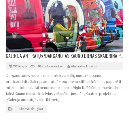
GALERIJA ANT RATŲ://DARGANOTAS KAUNO DIENAS SKAIDRINA POPMENO STILIAUS KŪRINIAI
2016 spalio 25
Be komentarų
Almantas Bružas
Darganotomis rudens dienomis kauniečių nuotaiką bando
praskaidrinti „Galerija ant ratų“ – popmeno stiliaus kūriniais papuošti
mikroautobusai. Tai bendras menininko Algio Kriščiūno ir maršrutiniais
taksi Kauno mieste keleivius vežančios įmonės „Kautra“ projektas.
„Galerija ant ratų“ veiks iki metų
Skaityti daugiau