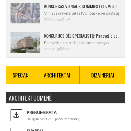
KONKURSAS VILNIAUS SENAMIESTYJE: Vilniaus universitetui reikia pedagogų rengimo centro
Vilniaus universitetas (VU) paskelbė pastatų
2026 rugpjūčio 4
KONKURUOS DĖL SPECIALISTŲ: Panevėžio centre iškils naujas 21 būsto namas
Panevėžio centre bus statomas naujas
2026 rugpjūčio 4
SPECAI:
ARCHITEKTAI
DIZAINERIAI
ARCHITEKTUOMENĖ
PRENUMERATA
Daugiau nei 1.600 prenumeratorių
SVARBU