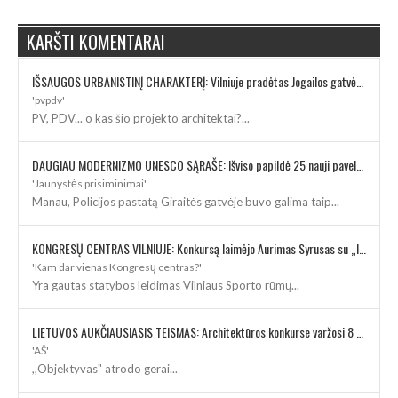
KARŠTI KOMENTARAI
IŠSAUGOS URBANISTINĮ CHARAKTERĮ: Vilniuje pradėtas Jogailos gatvės remontas
'pvpdv'
PV, PDV... o kas šio projekto architektai?...
DAUGIAU MODERNIZMO UNESCO SĄRAŠE: Išviso papildė 25 nauji paveldo objektai
'Jaunystės prisiminimai'
Manau, Policijos pastatą Giraitės gatvėje buvo galima taip...
KONGRESŲ CENTRAS VILNIUJE: Konkursą laimėjo Aurimas Syrusas su „IMPLMNT architects“
'Kam dar vienas Kongresų centras?'
Yra gautas statybos leidimas Vilniaus Sporto rūmų...
LIETUVOS AUKČIAUSIASIS TEISMAS: Architektūros konkurse varžosi 8 rekonstrukcijos vizijos
'AŠ'
,,Objektyvas" atrodo gerai...