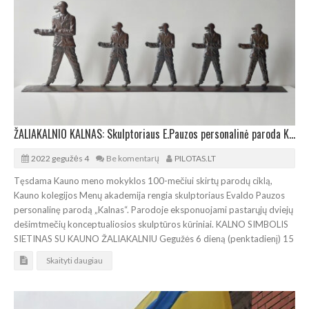
ŽALIAKALNIO KALNAS: Skulptoriaus E.Pauzos personalinė paroda Kaune
2022 gegužės 4
Be komentarų
PILOTAS.LT
Tęsdama Kauno meno mokyklos 100-mečiui skirtų parodų ciklą,
Kauno kolegijos Menų akademija rengia skulptoriaus Evaldo Pauzos
personalinę parodą „Kalnas“. Parodoje eksponuojami pastarųjų dviejų
dešimtmečių konceptualiosios skulptūros kūriniai. KALNO SIMBOLIS
SIETINAS SU KAUNO ŽALIAKALNIU Gegužės 6 dieną (penktadienį) 15
Skaityti daugiau