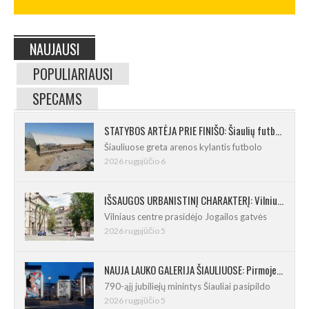
NAUJAUSI
POPULIARIAUSI
SPECAMS
STATYBOS ARTĖJA PRIE FINIŠO: Šiaulių futbolo ir regbio maniežas įgavo kontūrus
Šiauliuose greta arenos kylantis futbolo
2026 rugpjūčio 6
IŠSAUGOS URBANISTINĮ CHARAKTERĮ: Vilniuje pradėtas Jogailos gatvės remontas
Vilniaus centre prasidėjo Jogailos gatvės
2026 rugpjūčio 5
NAUJA LAUKO GALERIJA ŠIAULIUOSE: Pirmoje ekspozicijoje – Eduardo Juchnevičiaus kūryba
790-ąjį jubiliejų minintys Šiauliai pasipildo
2026 rugpjūčio 5