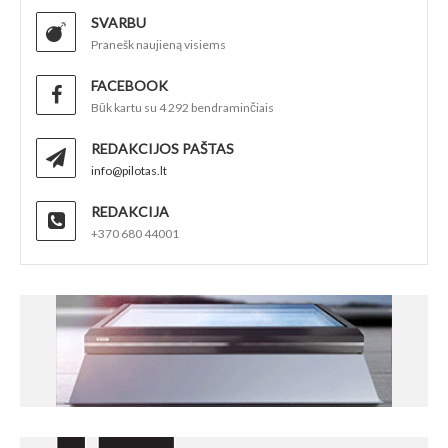
SVARBU
Pranešk naujieną visiems
FACEBOOK
Būk kartu su 4 292 bendraminčiais
REDAKCIJOS PAŠTAS
info@pilotas.lt
REDAKCIJA
+370 680 44001