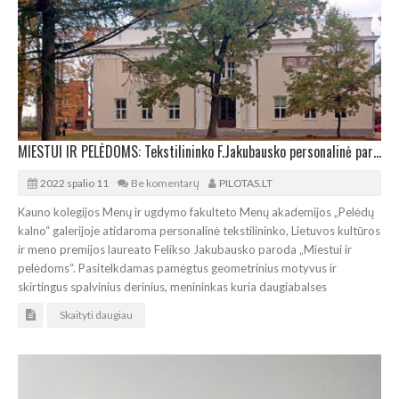
MIESTUI IR PELĖDOMS: Tekstilininko F.Jakubausko personalinė paroda ant Pelėdų kalno
2022 spalio 11
Be komentarų
PILOTAS.LT
Kauno kolegijos Menų ir ugdymo fakulteto Menų akademijos „Pelėdų
kalno“ galerijoje atidaroma personalinė tekstilininko, Lietuvos kultūros
ir meno premijos laureato Felikso Jakubausko paroda „Miestui ir
pelėdoms“. Pasitelkdamas pamėgtus geometrinius motyvus ir
skirtingus spalvinius derinius, menininkas kuria daugiabalses
Skaityti daugiau