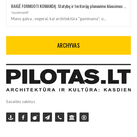
BAIGĖ FORMUOTI KOMANDĄ: Statybų ir teritorijų planavimo klausimus kuruos architektė
'nuomonė'
Mano galva , negerai, kai architektūra "gaminama", o...
ARCHYVAS
Savaitės sakinys