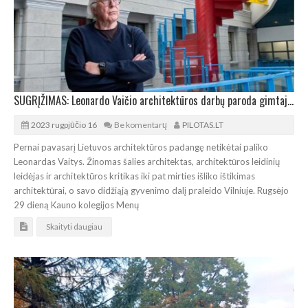
SUGRĮŽIMAS: Leonardo Vaičio architektūros darbų paroda gimtajame Kaune
2023 rugpjūčio 16
Be komentarų
PILOTAS.LT
Pernai pavasarį Lietuvos architektūros padangę netikėtai paliko
Leonardas Vaitys. Žinomas šalies architektas, architektūros leidinių
leidėjas ir architektūros kritikas iki pat mirties išliko ištikimas
architektūrai, o savo didžiąją gyvenimo dalį praleido Vilniuje. Rugsėjo
29 dieną Kauno kolegijos Menų
Skaityti daugiau