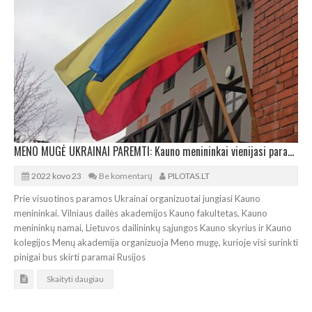
MENO MUGĖ UKRAINAI PAREMTI: Kauno menininkai vienijasi paramai
2022 kovo 23
Be komentarų
PILOTAS.LT
Prie visuotinos paramos Ukrainai organizuotai jungiasi Kauno
menininkai. Vilniaus dailės akademijos Kauno fakultetas, Kauno
menininkų namai, Lietuvos dailininkų sąjungos Kauno skyrius ir Kauno
kolegijos Menų akademija organizuoja Meno mugę, kurioje visi surinkti
pinigai bus skirti paramai Rusijos
Skaityti daugiau