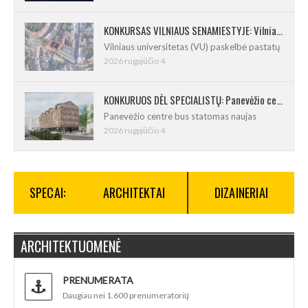
KONKURSAS VILNIAUS SENAMIESTYJE: Vilniaus universitetui reikia pedagogų rengimo centro
Vilniaus universitetas (VU) paskelbė pastatų
2026 rugpjūčio 4
KONKURUOS DĖL SPECIALISTŲ: Panevėžio centre iškils naujas 21 būsto namas
Panevėžio centre bus statomas naujas
2026 rugpjūčio 4
SPECAI:
ARCHITEKTAI
DIZAINERIAI
ARCHITEKTUOMENĖ
PRENUMERATA
Daugiau nei 1.600 prenumeratorių