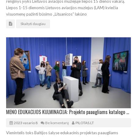
renginys įvyks Lietuvos aviacijos muziejuje liepos 15 dienos vakarą.
Liepos 1-15 dienomis Lietuvos aviacijos muziejus (LAM) kviečia
visuomenę pažinti būsimo „Lituanicos“ lakūno
Skaityti daugiau
MENO EDUKACIJOS KULMINACIJA: Projekto paaugliams katalogo pristatymas NDG
2023 vasario 8
Be komentarų
PILOTAS.LT
Vienintelis toks Baltijos šalyse edukacinis projektas paaugliams