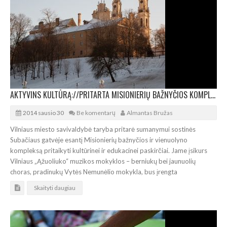
AKTYVINS KULTŪRĄ://PRITARTA MISIONIERIŲ BAŽNYČIOS KOMPLEKSO REKONSTRUKCIJAI
2014 sausio 30
Be komentarų
Almantas Bružas
Vilniaus miesto savivaldybė taryba pritarė sumanymui sostinės
Subačiaus gatvėje esantį Misionierių bažnyčios ir vienuolyno
kompleksą pritaikyti kultūrinei ir edukacinei paskirčiai. Jame įsikurs
Vilniaus „Ąžuoliuko“ muzikos mokyklos – berniukų bei jaunuolių
choras, pradinukų Vytės Nemunėlio mokykla, bus įrengta
Skaityti daugiau