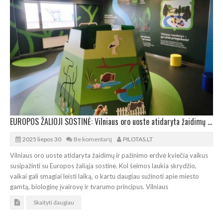
EUROPOS ŽALIOJI SOSTINĖ: Vilniaus oro uoste atidaryta žaidimų ir pažinimo erdvė vaikams
2025 liepos 30
Be komentarų
PILOTAS.LT
Vilniaus oro uoste atidaryta žaidimų ir pažinimo erdvė kviečia vaikus
susipažinti su Europos žaliąja sostine. Kol šeimos laukia skrydžio,
vaikai gali smagiai leisti laiką, o kartu daugiau sužinoti apie miesto
gamtą, biologinę įvairovę ir tvarumo principus. Vilniaus
Skaityti daugiau