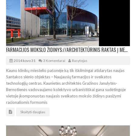
FARMACIJOS MOKSLO ŽIDINYS://ARCHITEKTŪRINIS RAKTAS Į MEDICINOS PAŽANGĄ
2014 kovo 31
3 Komentarai
Rasytojas
Kauno klinikų miestelio pašonėje ką tik iškilmingai atidarytas naujas
Santakos slėnio objektas – Naujausių farmacijos ir sveikatos
technologijų centras. Kaunietės architektės Gražinos Janulytės-
Bernotienės vadovaujamo kolektyvo urbanistiškai gana sudėtingoje
vietoje įkomponuotas naujasis sveikatos mokslo židinys pasižymi
racionaliomis formomis
Skaityti daugiau