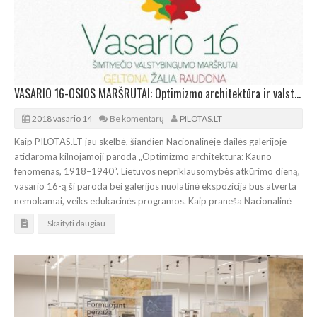
VASARIO 16-OSIOS MARŠRUTAI: Optimizmo architektūra ir valstybingumo idėjos
2018 vasario 14
Be komentarų
PILOTAS.LT
Kaip PILOTAS.LT jau skelbė, šiandien Nacionalinėje dailės galerijoje
atidaroma kilnojamoji paroda „Optimizmo architektūra: Kauno
fenomenas, 1918–1940“. Lietuvos nepriklausomybės atkūrimo dieną,
vasario 16-ą ši paroda bei galerijos nuolatinė ekspozicija bus atverta
nemokamai, veiks edukacinės programos. Kaip praneša Nacionalinė
Skaityti daugiau