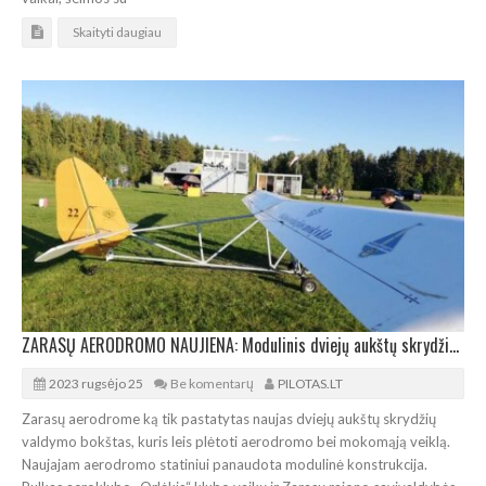
Skaityti daugiau
ZARASŲ AERODROMO NAUJIENA: Modulinis dviejų aukštų skrydžių valdymo bokštas
2023 rugsėjo 25
Be komentarų
PILOTAS.LT
Zarasų aerodrome ką tik pastatytas naujas dviejų aukštų skrydžių
valdymo bokštas, kuris leis plėtoti aerodromo bei mokomąją veiklą.
Naujajam aerodromo statiniui panaudota modulinė konstrukcija.