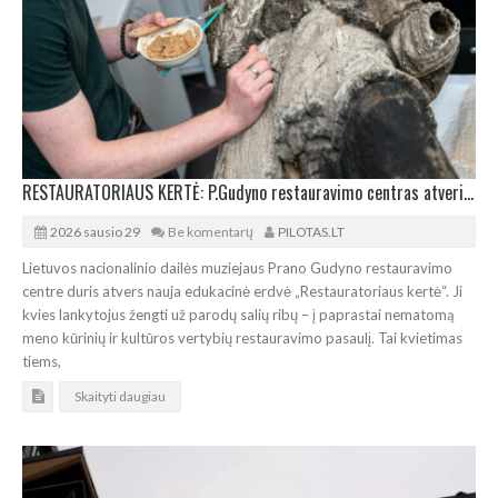
RESTAURATORIAUS KERTĖ: P.Gudyno restauravimo centras atveria slaptą restauratorių pasaulį
2026 sausio 29
Be komentarų
PILOTAS.LT
Lietuvos nacionalinio dailės muziejaus Prano Gudyno restauravimo
centre duris atvers nauja edukacinė erdvė „Restauratoriaus kertė“. Ji
kvies lankytojus žengti už parodų salių ribų – į paprastai nematomą
meno kūrinių ir kultūros vertybių restauravimo pasaulį. Tai kvietimas
tiems,
Skaityti daugiau