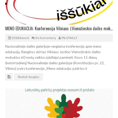
MENO EDUKACIJA: Konferencija Vilniaus J.Vienožinskio dailės mokyklos jubiliejui paminėti
2018 kovo 6
Be komentarų
PILOTAS.LT
Nacionalinėje dailės galerijoje rengiama konferencija apie meno
edukaciją. Renginys skirtas Vilniaus Justino Vienožinskio dailės
mokyklos 60 metų veiklos jubiliejui paminėti. Kovo 15 dieną
(ketvirtadienį) Nacionalinėje dailės galerijoje (Konstitucijos pr. 22,
Vilnius) įvyks konferencija „Meno edukacija: patirtys ir
Skaityti daugiau