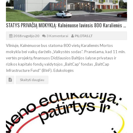
STATYS PRIVAČIĄ MOKYKLĄ: Kalnėnuose lavinsis 800 Karalienės Mortos mokinių
2018 rugsėjo 20
3 Komentarai
PILOTAS.LT
Vilniuje, Kalnėnuose bus statoma 800 vietų Karalienės Mortos
mokykla bei vaikų darželis „Vaikystės sodas“. Pranešama, kad 11 mln.
vertės projektą finansuos Didžiausios Baltijos šalyse privataus ir
rizikos kapitalo fondų valdytojos „BaltCap“ fondas „BaltCap
Infrastructure Fund“ (BInF). Edukologės
Skaityti daugiau