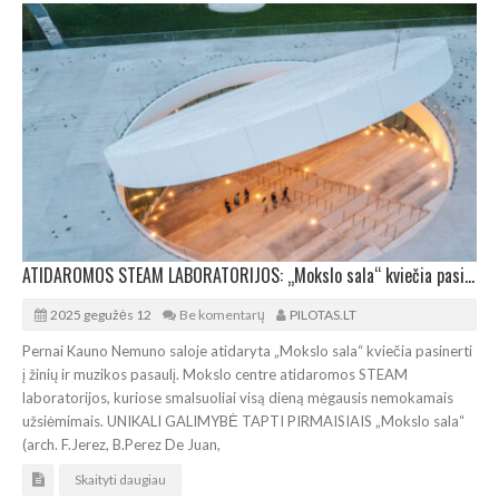
ATIDAROMOS STEAM LABORATORIJOS: „Mokslo sala“ kviečia pasinerti į žinių ir muzikos pasaulį
2025 gegužės 12
Be komentarų
PILOTAS.LT
Pernai Kauno Nemuno saloje atidaryta „Mokslo sala“ kviečia pasinerti
į žinių ir muzikos pasaulį. Mokslo centre atidaromos STEAM
laboratorijos, kuriose smalsuoliai visą dieną mėgausis nemokamais
užsiėmimais. UNIKALI GALIMYBĖ TAPTI PIRMAISIAIS „Mokslo sala“
(arch. F.Jerez, B.Perez De Juan,
Skaityti daugiau