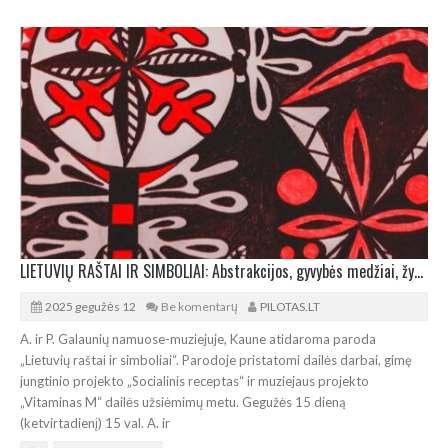
LIETUVIŲ RAŠTAI IR SIMBOLIAI: Abstrakcijos, gyvybės medžiai, žydėjimas ir baltų ženklai
2025 gegužės 12
Be komentarų
PILOTAS.LT
A. ir P. Galaunių namuose-muziejuje, Kaune atidaroma paroda
„Lietuvių raštai ir simboliai“. Parodoje pristatomi dailės darbai, gimę
jungtinio projekto „Socialinis receptas“ ir muziejaus projekto
„Vitaminas M“ dailės užsiėmimų metu. Gegužės 15 dieną
(ketvirtadienį) 15 val. A. ir