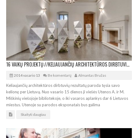
16 VAIKŲ PROJEKTŲ://KELIAUJANČIŲ ARCHITEKTŪROS DIRBTUVIŲ PARODA UTENOJE
2014 vasario 13
Be komentarų
Almantas Bružas
Keliaujančių architektūros dirbtuvių rezultatų paroda tęsia savo
kelionę per Lietuvą. Nuo vasario 15 dienos ji viešės Utenos A. ir M.
Miškinių viešojoje bibliotekoje, o iki vasaros aplankys dar 6 Lietuvos
miestus. Utenoje su parodos eksponatais bus galima
Skaityti daugiau