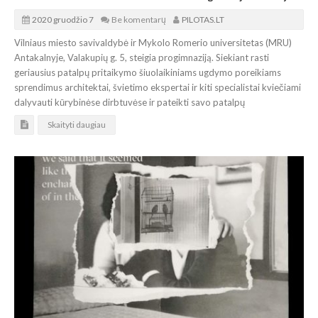
2020 gruodžio 7
Be komentarų
PILOTAS.LT
Vilniaus miesto savivaldybė ir Mykolo Romerio universitetas (MRU)
Antakalnyje, Valakupių g. 5, steigia progimnaziją. Siekiant rasti
geriausius patalpų pritaikymo šiuolaikiniams ugdymo poreikiams
sprendimus architektai, švietimo ekspertai ir kiti specialistai kviečiami
dalyvauti kūrybinėse dirbtuvėse ir pateikti savo patalpų
Skaityti daugiau