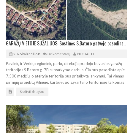
GARAŽŲ VIETOJE SUŽALIUOS: Sostinės S.Batoro gatvėje pasodins 7.500 medžių
2026 balandžio 8
Be komentarų
PILOTAS.LT
Pavilnių ir Verkių regioninių parkų direkcija pradėjo buvusios garažų
teritorijos S.Batoro g. 7B sutvarkymo darbus. Čia bus pasodinta apie
7.500 medžių, o ateityje teritorija bus pritaikyta lankymui. Tai vienas
pirmųjų projektų Vilniuje, kai buvusio sąvartyno teritorijoje taikomas
Skaityti daugiau