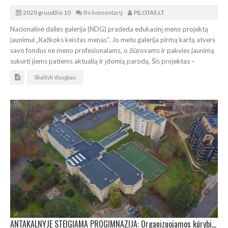
2020 gruodžio 10
Be komentarų
PILOTAS.LT
Nacionalinė dailės galerija (NDG) pradeda edukacinį meno projektą
jaunimui „Kažkoks keistas menas“. Jo metu galerija pirmą kartą atvers
savo fondus ne meno profesionalams, o žiūrovams ir pakvies jaunimą
sukurti jiems patiems aktualią ir įdomią parodą. Šis projektas –
Skaityti daugiau
ANTAKALNYJE STEIGIAMA PROGIMNAZIJA: Organizuojamos kūrybinės dirbtuvės