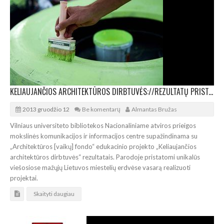
KELIAUJANČIOS ARCHITEKTŪROS DIRBTUVĖS://REZULTATŲ PRISTATYMAS
2013 gruodžio 12
Be komentarų
Almantas Bružas
Vilniaus universiteto bibliotekos Nacionaliniame atviros prieigos
mokslinės komunikacijos ir informacijos centre supažindinama su
„Architektūros [vaikų] fondo“ edukacinio projekto „Keliaujančios
architektūros dirbtuvės“ rezultatais. Parodoje pristatomi unikalūs
viešosiose mažųjų Lietuvos miestelių erdvėse vasarą realizuoti
projektai.
Skaityti daugiau