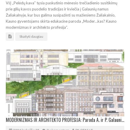
VšĮ „Pelėdų kava” tęsia paskutinio mėnesio trečiadienio susitikimų
prie gilių kavos puodelio tradicijas ir kviečia į Galaunių namus
Žaliakalnyje, kur bus galima susipažinti su mažiesiems Žaliakalnio,
Kauno gyventojams skirta edukacine paroda „Moder…kas? Kauno
modernizmas ir architekto profesija“.
Skaityti daugiau
MODERNIZMAS IR ARCHITEKTO PROFESIJA: Paroda A. ir P. Galaunių namuose