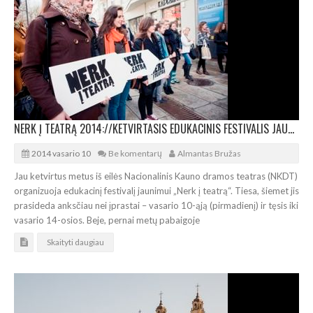
NERK Į TEATRĄ 2014://KETVIRTASIS EDUKACINIS FESTIVALIS JAUNIMUI KAUNE
2014 vasario 10
Be komentarų
Almantas Bružas
Jau ketvirtus metus iš eilės Nacionalinis Kauno dramos teatras (NKDT)
organizuoja edukacinį festivalį jaunimui „Nerk į teatrą“. Tiesa, šiemet jis
prasideda anksčiau nei įprastai – vasario 10-ąją (pirmadienį) ir tęsis iki
vasario 14-osios. Beje, pernai metų pabaigoje
Skaityti daugiau