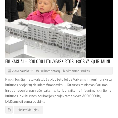
EDUKACIJAI – 300.000 LITŲ://PASKIRTOS LĖŠOS VAIKŲ IR JAUNIMO KULTŪROS PROJEKTAMS
2013 sausio 22
Be komentarų
Almantas Bružas
Paskirtos šių metų valstybės biudžeto lėšos Vaikams ir jaunimui skirtų
kultūros projektų daliniam finansavimui. Kultūros ministras Šarūnas
Birutis neseniai pasirašė įsakymą, kuriuo vaikams ir jaunimui skirtiems
kultūros ir kultūrinės edukacijos projektams skyrė 300.000 litų.
Didžiausioji suma paskirta
Skaityti daugiau