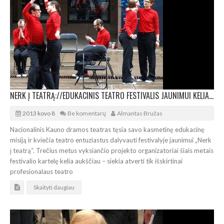
NERK Į TEATRĄ://EDUKACINIS TEATRO FESTIVALIS JAUNIMUI KELIA KARTELĘ
2013 kovo 8
Be komentarų
Almantas Bružas
Nacionalinis Kauno dramos teatras tęsia savo kasmetinę edukacinę
misiją ir kviečia teatro entuziastus dalyvauti festivalyje jaunimui „Nerk
į teatrą“. Trečius metus vyksiančio projekto organizatoriai šiais metais
festivalio kartelę kelia aukščiau – siekia atverti tik išskirtinai
profesionalaus teatro
Skaityti daugiau