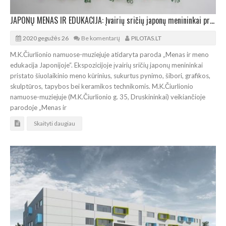
JAPONŲ MENAS IR EDUKACIJA: Įvairių sričių japonų menininkai prisistato Druskininkuose
2020 gegužės 26
Be komentarų
PILOTAS.LT
M.K.Čiurlionio namuose-muziejuje atidaryta paroda „Menas ir meno
edukacija Japonijoje“. Ekspozicijoje įvairių sričių japonų menininkai
pristato šiuolaikinio meno kūrinius, sukurtus pynimo, šibori, grafikos,
skulptūros, tapybos bei keramikos technikomis. M.K.Čiurlionio
namuose-muziejuje (M.K.Čiurlionio g. 35, Druskininkai) veikiančioje
parodoje „Menas ir
Skaityti daugiau