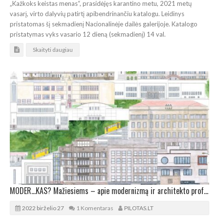
„Kažkoks keistas menas“, prasidėjęs karantino metu, 2021 metų
vasarį, virto dalyvių patirtį apibendrinančiu katalogu. Leidinys
pristatomas šį sekmadienį Nacionalinėje dailės galerijoje. Katalogo
pristatymas vyks vasario 12 dieną (sekmadienį) 14 val.
Skaityti daugiau
MODER…KAS? Mažiesiems – apie modernizmą ir architekto profesiją
2022 birželio 27
1 Komentaras
PILOTAS.LT