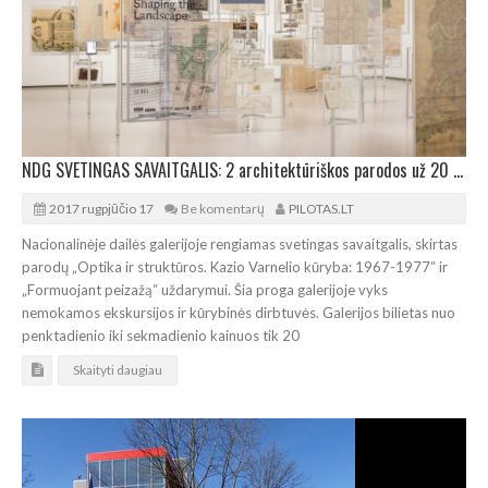
NDG SVETINGAS SAVAITGALIS: 2 architektūriškos parodos už 20 centų
2017 rugpjūčio 17
Be komentarų
PILOTAS.LT
Nacionalinėje dailės galerijoje rengiamas svetingas savaitgalis, skirtas
parodų „Optika ir struktūros. Kazio Varnelio kūryba: 1967-1977“ ir
„Formuojant peizažą“ uždarymui. Šia proga galerijoje vyks
nemokamos ekskursijos ir kūrybinės dirbtuvės. Galerijos bilietas nuo
penktadienio iki sekmadienio kainuos tik 20
Skaityti daugiau