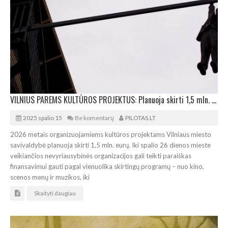
VILNIUS PAREMS KULTŪROS PROJEKTUS: Planuoja skirti 1,5 mln. eurų
2025 spalio 15
Be komentarų
PILOTAS.LT
2026 metais organizuojamiems kultūros projektams Vilniaus miesto
savivaldybė planuoja skirti 1,5 mln. eurų. Iki spalio 26 dienos mieste
veikiančios nevyriausybinės organizacijos gali teikti paraiškas
finansavimui gauti pagal vienuolika skirtingų programų – nuo kino,
scenos menų ir muzikos, iki
Skaityti daugiau