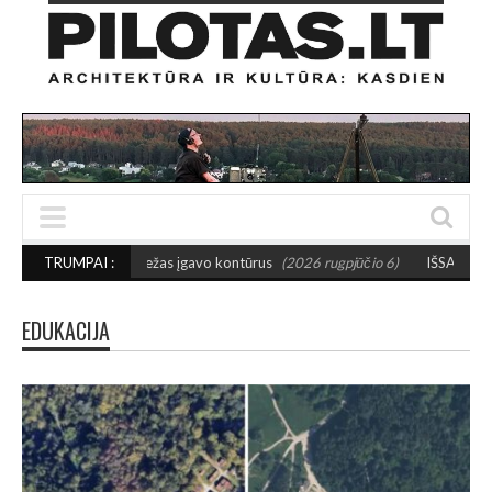
maniežas įgavo kontūrus
TRUMPAI :
(2026 rugpjūčio 6)
IŠSAUGOS URBANISTINĮ CHAR
EDUKACIJA