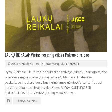
LAUKŲ REIKALAI: Viešas renginių ciklas Pakruojo rajone
2025 rugpjūčio 7
Be komentarų
PILOTAS.LT
Rytoj Aleknaičių kultūros ir edukacijos erdvėje „Akee“, Pakruojo rajone
prasidės renginių ciklas „Laukų reikalai“. Atvirose dirbtuvėse,
paskaitose ir pokalbiuose bus tyrinėjamos užmiesčio teritorijos bei
kūrybos įtaka mūsų kraštovaizdžiams. VIEŠA KULTŪROS IR
EDUKACIJOS PROGRAMA „Laukų reikalai“ – tai
Skaityti daugiau