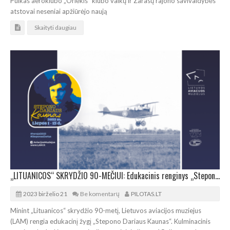
Pulkas aeroklubo „Orlėkis“ klubo vaikų ir Zarasų rajono savivaldybės
atstovai neseniai apžiūrėjo naują
Skaityti daugiau
„LITUANICOS“ SKRYDŽIO 90-MEČIUI: Edukacinis renginys „Stepono Dariaus Kaunas“
2023 birželio 21
Be komentarų
PILOTAS.LT
Minint „Lituanicos“ skrydžio 90-metį, Lietuvos aviacijos muziejus
(LAM) rengia edukacinį žygį „Stepono Dariaus Kaunas“. Kulminacinis