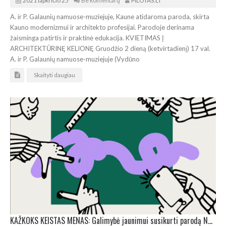
2021 lapkričio 25
Be komentarų
PILOTAS.LT
A. ir P. Galaunių namuose-muziejuje, Kaune atidaroma paroda, skirta
Kauno modernizmui ir architekto profesijai. Parodoje derinama
žaisminga patirtis ir praktinė edukacija. KVIETIMAS Į
ARCHITEKTŪRINĘ KELIONĘ Gruodžio 2 dieną (ketvirtadienį) 17 val.
A. ir P. Galaunių namuose-muziejuje (Vydūno
Skaityti daugiau
KAŽKOKS KEISTAS MENAS: Galimybė jaunimui susikurti parodą NDG