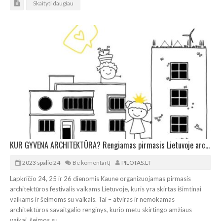
Skaityti daugiau
KUR GYVENA ARCHITEKTŪRA? Rengiamas pirmasis Lietuvoje architektūros festivalis vaikams
2023 spalio 24
Be komentarų
PILOTAS.LT
Lapkričio 24, 25 ir 26 dienomis Kaune organizuojamas pirmasis
architektūros festivalis vaikams Lietuvoje, kuris yra skirtas išimtinai
vaikams ir šeimoms su vaikais. Tai – atviras ir nemokamas
architektūros savaitgalio renginys, kurio metu skirtingo amžiaus
vaikai, šeimos su