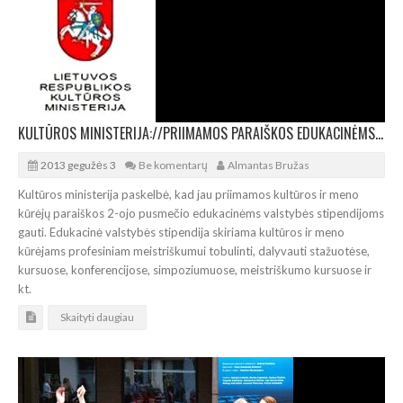
KULTŪROS MINISTERIJA://PRIIMAMOS PARAIŠKOS EDUKACINĖMS STIPENDIJOMS
2013 gegužės 3
Be komentarų
Almantas Bružas
Kultūros ministerija paskelbė, kad jau priimamos kultūros ir meno
kūrėjų paraiškos 2-ojo pusmečio edukacinėms valstybės stipendijoms
gauti. Edukacinė valstybės stipendija skiriama kultūros ir meno
kūrėjams profesiniam meistriškumui tobulinti, dalyvauti stažuotėse,
kursuose, konferencijose, simpoziumuose, meistriškumo kursuose ir
kt.
Skaityti daugiau