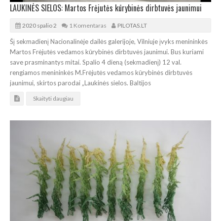
LAUKINĖS SIELOS: Martos Frėjutės kūrybinės dirbtuvės jaunimui
2020 spalio 2
1 Komentaras
PILOTAS.LT
Šį sekmadienį Nacionalinėje dailės galerijoje, Vilniuje įvyks menininkės
Martos Frėjutės vedamos kūrybinės dirbtuvės jaunimui. Bus kuriami
save prasminantys mitai. Spalio 4 dieną (sekmadienį) 12 val.
rengiamos menininkės M.Frėjutės vedamos kūrybinės dirbtuvės
jaunimui, skirtos parodai „Laukinės sielos. Baltijos
Skaityti daugiau