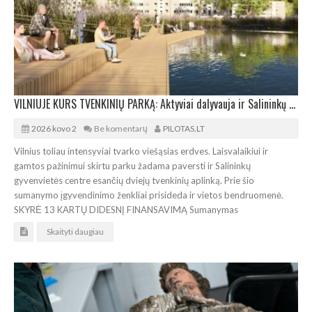
VILNIUJE KURS TVENKINIŲ PARKĄ: Aktyviai dalyvauja ir Salininkų bendruomenė
2026 kovo 2
Be komentarų
PILOTAS.LT
Vilnius toliau intensyviai tvarko viešąsias erdves. Laisvalaikiui ir
gamtos pažinimui skirtu parku žadama paversti ir Salininkų
gyvenvietės centre esančių dviejų tvenkinių aplinką. Prie šio
sumanymo įgyvendinimo ženkliai prisideda ir vietos bendruomenė.
SKYRĖ 13 KARTŲ DIDESNĮ FINANSAVIMĄ Sumanymas
Skaityti daugiau