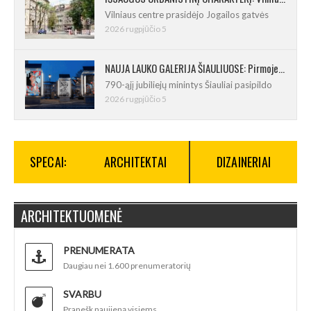
Vilniaus centre prasidėjo Jogailos gatvės
2026 rugpjūčio 5
NAUJA LAUKO GALERIJA ŠIAULIUOSE: Pirmoje ekspozicijoje – Eduardo Juchnevičiaus kūryba
790-ąjį jubiliejų minintys Šiauliai pasipildo
2026 rugpjūčio 5
SPECAI:
ARCHITEKTAI
DIZAINERIAI
ARCHITEKTUOMENĖ
PRENUMERATA
Daugiau nei 1.600 prenumeratorių
SVARBU
Pranešk naujieną visiems