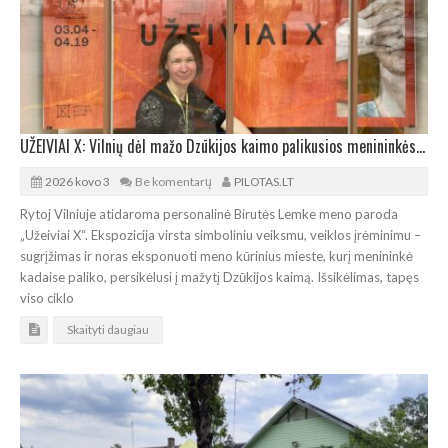
UŽEIVIAI X: Vilnių dėl mažo Dzūkijos kaimo palikusios menininkės paroda
2026 kovo 3
Be komentarų
PILOTAS.LT
Rytoj Vilniuje atidaroma personalinė Birutės Lemke meno paroda
„Užeiviai X“. Ekspozicija virsta simboliniu veiksmu, veiklos įrėminimu –
sugrįžimas ir noras eksponuoti meno kūrinius mieste, kurį menininkė
kadaise paliko, persikėlusi į mažytį Dzūkijos kaimą. Išsikėlimas, tapęs
viso ciklo
Skaityti daugiau