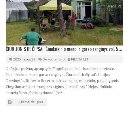
ČIURLIONIS IR ČIPSAI: Šiuolaikinio meno ir garso renginys vol. 5 Žiogeliuose
2025 liepos 22
Be komentarų
PILOTAS.LT
Dzūkijos pušynų apsuptyje, Žiogelių kaime nuskambės dar vienas
šiuolaikinio meno ir garso renginys „Čiurlionis ir čipsai“. Liucijos
Dervinytės, Roberto Becerra‘os ir kviestinių menininkų pastangomis
Žiogeliuose šįkart trumpam atgims „Ideas Block” idėjos. Kultinio
lietuvių filmo „Riešutų duona“ (rež.
Skaityti daugiau