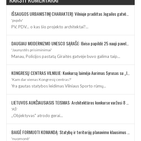
IŠSAUGOS URBANISTINĮ CHARAKTERĮ: Vilniuje pradėtas Jogailos gatvės remontas
'pvpdv'
PV, PDV... o kas šio projekto architektai?...
DAUGIAU MODERNIZMO UNESCO SĄRAŠE: Išviso papildė 25 nauji paveldo objektai
'Jaunystės prisiminimai'
Manau, Policijos pastatą Giraitės gatvėje buvo galima taip...
KONGRESŲ CENTRAS VILNIUJE: Konkursą laimėjo Aurimas Syrusas su „IMPLMNT architects“
'Kam dar vienas Kongresų centras?'
Yra gautas statybos leidimas Vilniaus Sporto rūmų...
LIETUVOS AUKČIAUSIASIS TEISMAS: Architektūros konkurse varžosi 8 rekonstrukcijos vizijos
'AŠ'
,,Objektyvas" atrodo gerai...
BAIGĖ FORMUOTI KOMANDĄ: Statybų ir teritorijų planavimo klausimus kuruos architektė
'nuomonė'