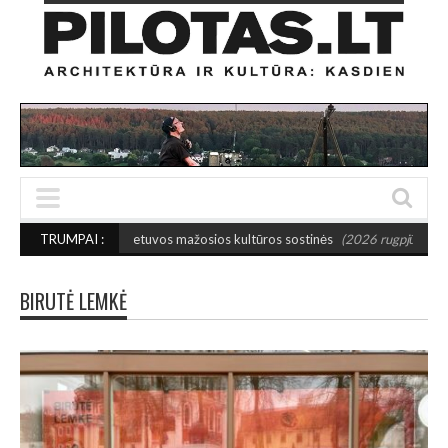
nktos 2027-ųjų Lietuvos mažosios kultūros sostinės
TRUMPAI :
(2026 rugpjūčio 7)
BIRUTĖ LEMKĖ