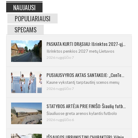
NAUJAUSI
POPULIARIAUSI
SPECAMS
PASKATA KURTI DRĄSIAU: Išrinktos 2027-ųjų Lietuvos mažosios kultūros sostinės
Išrinktos penkios 2027 metų Lietuvos
2026 rugpjūčio 7
PUSIAUSVYROS AKTAS SANTAKOJE: „ConTempo 2026“ uždarys sudėtingas pasirodymas 8 m aukštyje
Kaune vykstantį tarptautinį scenos menų
2026 rugpjūčio 7
STATYBOS ARTĖJA PRIE FINIŠO: Šiaulių futbolo ir regbio maniežas įgavo kontūrus
Šiauliuose greta arenos kylantis futbolo
2026 rugpjūčio 6
IŠSAUGOS URBANISTINĮ CHARAKTERĮ: Vilniuje pradėtas Jogailos gatvės remontas