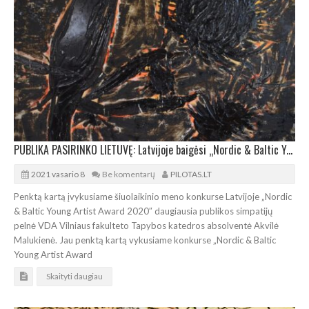
PUBLIKA PASIRINKO LIETUVĘ: Latvijoje baigėsi „Nordic & Baltic Young Artist Award 2020″
2021 vasario 8
Be komentarų
PILOTAS.LT
Penktą kartą įvykusiame šiuolaikinio meno konkurse Latvijoje „Nordic
& Baltic Young Artist Award 2020″ daugiausia publikos simpatijų
pelnė VDA Vilniaus fakulteto Tapybos katedros absolventė Akvilė
Malukienė. Jau penktą kartą vykusiame konkurse „Nordic & Baltic
Young Artist Award
Skaityti daugiau