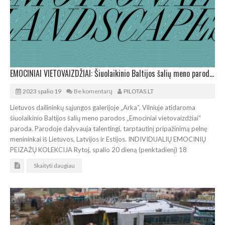
EMOCINIAI VIETOVAIZDŽIAI: Šiuolaikinio Baltijos šalių meno paroda galerijoje „Arka“
2023 spalio 19
Be komentarų
PILOTAS.LT
Lietuvos dailininkų sąjungos galerijoje „Arka“, Vilniuje atidaroma
šiuolaikinio Baltijos šalių meno parodos „Emociniai vietovaizdžiai“
paroda. Parodoje dalyvauja talentingi, tarptautinį pripažinimą pelnę
menininkai iš Lietuvos, Latvijos ir Estijos. INDIVIDUALIŲ EMOCINIŲ
PEIZAŽŲ KOLEKCIJA Rytoj, spalio 20 dieną (penktadienį) 18
Skaityti daugiau