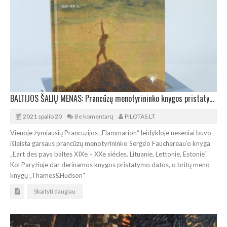
BALTIJOS ŠALIŲ MENAS: Prancūzų menotyrininko knygos pristatymas Kaune
2021 spalio 20
Be komentarų
PILOTAS.LT
Vienoje žymiausių Prancūzijos „Flammarion“ leidykloje neseniai buvo
išleista garsaus prancūzų menotyrininko Serge‘o Fauchereau‘o knyga
„L‘art des pays baltes XIXe – XXe siécles. Lituanie, Lettonie, Estonie“.
Kol Paryžiuje dar derinamos knygos pristatymo datos, o britų meno
knygų „Thames&Hudson“
Skaityti daugiau