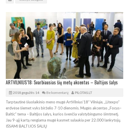
ARTVILNIUS’18: Svarbiausias šių metų akcentas – Baltijos šalys
2018 gegužės 14
Be komentarų
PILOTAS.LT
Tarptautinė šiuolaikinio meno mugė ArtVilnius’18“ Vilniuje, „Litexpo“
erdvėse šiemet vyks birželio 7-10 dienomis. Mugės akcentas „Focus–
Baltic“ tema – Baltijos šalys, kurios švenčia valstybingumo šimtmetį.
Jau 9-ąjį kartą rengiama mugė kasmet sulaukia per 22.000 lankytojų.
IŠSAMI BALTIJOS ŠALIŲ