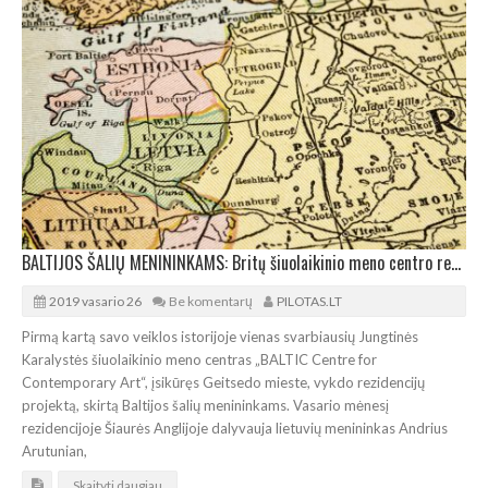
BALTIJOS ŠALIŲ MENININKAMS: Britų šiuolaikinio meno centro rezidencijų projektas
2019 vasario 26
Be komentarų
PILOTAS.LT
Pirmą kartą savo veiklos istorijoje vienas svarbiausių Jungtinės
Karalystės šiuolaikinio meno centras „BALTIC Centre for
Contemporary Art“, įsikūręs Geitsedo mieste, vykdo rezidencijų
projektą, skirtą Baltijos šalių menininkams. Vasario mėnesį
rezidencijoje Šiaurės Anglijoje dalyvauja lietuvių menininkas Andrius
Arutunian,
Skaityti daugiau