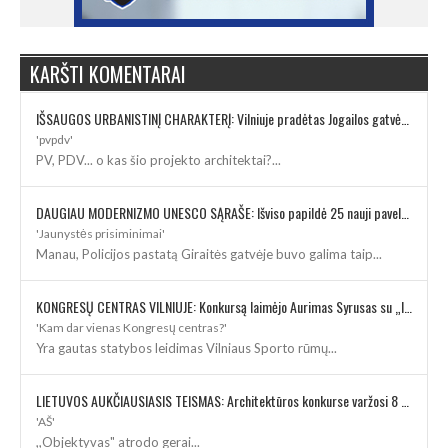
KARŠTI KOMENTARAI
IŠSAUGOS URBANISTINĮ CHARAKTERĮ: Vilniuje pradėtas Jogailos gatvės remontas
'pvpdv'
PV, PDV... o kas šio projekto architektai?...
DAUGIAU MODERNIZMO UNESCO SĄRAŠE: Išviso papildė 25 nauji paveldo objektai
'Jaunystės prisiminimai'
Manau, Policijos pastatą Giraitės gatvėje buvo galima taip...
KONGRESŲ CENTRAS VILNIUJE: Konkursą laimėjo Aurimas Syrusas su „IMPLMNT architects“
'Kam dar vienas Kongresų centras?'
Yra gautas statybos leidimas Vilniaus Sporto rūmų...
LIETUVOS AUKČIAUSIASIS TEISMAS: Architektūros konkurse varžosi 8 rekonstrukcijos vizijos
'AŠ'
,,Objektyvas" atrodo gerai...