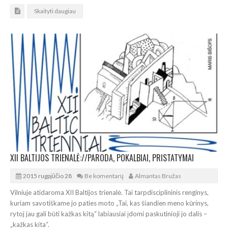
Skaityti daugiau
XII BALTIJOS TRIENALĖ://PARODA, POKALBIAI, PRISTATYMAI
2015 rugpjūčio 28
Be komentarų
Almantas Bružas
Vilniuje atidaroma XII Baltijos trienalė. Tai tarpdisciplininis renginys,
kuriam savotiškame jo paties moto „Tai, kas šiandien meno kūrinys,
rytoj jau gali būti kažkas kitą“ labiausiai įdomi paskutinioji jo dalis –
„kažkas kita“.