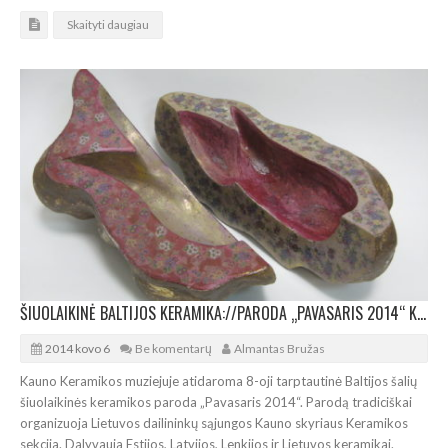
Skaityti daugiau
ŠIUOLAIKINĖ BALTIJOS KERAMIKA://PARODA „PAVASARIS 2014“ KAUNAS
2014 kovo 6
Be komentarų
Almantas Bružas
Kauno Keramikos muziejuje atidaroma 8-oji tarptautinė Baltijos šalių
šiuolaikinės keramikos paroda „Pavasaris 2014“. Parodą tradiciškai
organizuoja Lietuvos dailininkų sąjungos Kauno skyriaus Keramikos
sekcija. Dalyvauja Estijos, Latvijos, Lenkijos ir Lietuvos keramikai.