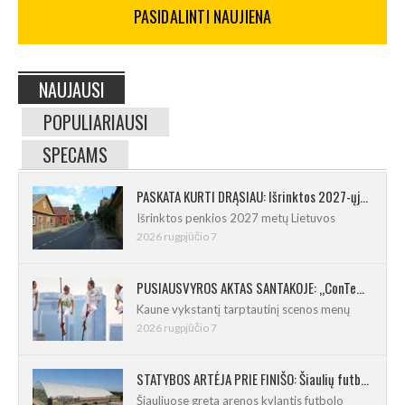
PASIDALINTI NAUJIENA
NAUJAUSI
POPULIARIAUSI
SPECAMS
PASKATA KURTI DRĄSIAU: Išrinktos 2027-ųjų Lietuvos mažosios kultūros sostinės
Išrinktos penkios 2027 metų Lietuvos
2026 rugpjūčio 7
PUSIAUSVYROS AKTAS SANTAKOJE: „ConTempo 2026“ uždarys sudėtingas pasirodymas 8 m aukštyje
Kaune vykstantį tarptautinį scenos menų
2026 rugpjūčio 7
STATYBOS ARTĖJA PRIE FINIŠO: Šiaulių futbolo ir regbio maniežas įgavo kontūrus
Šiauliuose greta arenos kylantis futbolo