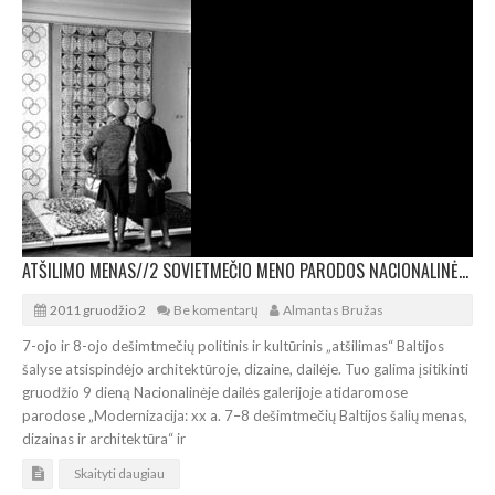
ATŠILIMO MENAS//2 SOVIETMEČIO MENO PARODOS NACIONALINĖJE DAILĖS GALERIJOJE
2011 gruodžio 2
Be komentarų
Almantas Bružas
7-ojo ir 8-ojo dešimtmečių politinis ir kultūrinis „atšilimas“ Baltijos
šalyse atsispindėjo architektūroje, dizaine, dailėje. Tuo galima įsitikinti
gruodžio 9 dieną Nacionalinėje dailės galerijoje atidaromose
parodose „Modernizacija: xx a. 7–8 dešimtmečių Baltijos šalių menas,
dizainas ir architektūra“ ir
Skaityti daugiau