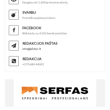
Daugiau nei 1.600 prenumeratorių
SVARBU
Pranešk naujieną visiems
FACEBOOK
Būk kartu su 4 292 bendraminčiais
REDAKCIJOS PAŠTAS
info@pilotas.lt
REDAKCIJA
+370 680 44001