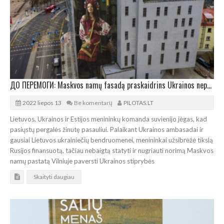
ДО ПЕРЕМОГИ: Maskvos namų fasadą praskaidrins Ukrainos nepalaužiamumo simbolis
2022 liepos 13
Be komentarų
PILOTAS.LT
Lietuvos, Ukrainos ir Estijos menininkų komanda suvienijo jėgas, kad
pasiųstų pergalės žinutę pasauliui. Palaikant Ukrainos ambasadai ir
gausiai Lietuvos ukrainiečių bendruomenei, menininkai užsibrėžė tikslą
Rusijos finansuotą, tačiau nebaigtą statyti ir nugriauti norimą Maskvos
namų pastatą Vilniuje paversti Ukrainos stiprybės
Skaityti daugiau