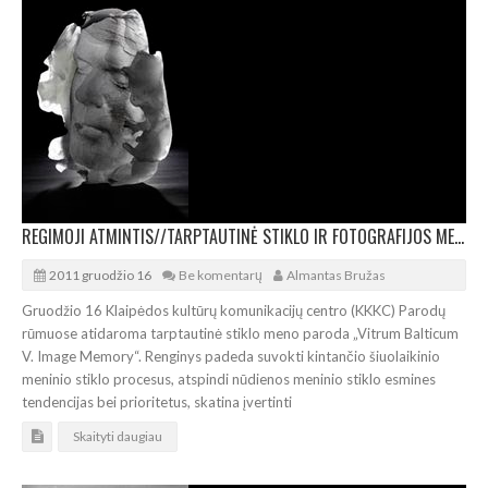
REGIMOJI ATMINTIS//TARPTAUTINĖ STIKLO IR FOTOGRAFIJOS MENO PARODA KLAIPĖDOJE
2011 gruodžio 16
Be komentarų
Almantas Bružas
Gruodžio 16 Klaipėdos kultūrų komunikacijų centro (KKKC) Parodų
rūmuose atidaroma tarptautinė stiklo meno paroda „Vitrum Balticum
V. Image Memory“. Renginys padeda suvokti kintančio šiuolaikinio
meninio stiklo procesus, atspindi nūdienos meninio stiklo esmines
tendencijas bei prioritetus, skatina įvertinti
Skaityti daugiau