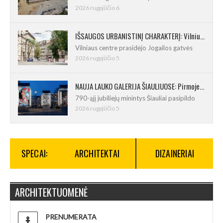
2026 rugpjūčio 6
IŠSAUGOS URBANISTINĮ CHARAKTERĮ: Vilniuje pradėtas Jogailos gatvės remontas
Vilniaus centre prasidėjo Jogailos gatvės
2026 rugpjūčio 5
NAUJA LAUKO GALERIJA ŠIAULIUOSE: Pirmoje ekspozicijoje – Eduardo Juchnevičiaus kūryba
790-ąjį jubiliejų minintys Šiauliai pasipildo
2026 rugpjūčio 5
SPECAI:
ARCHITEKTAI
DIZAINERIAI
ARCHITEKTUOMENĖ
PRENUMERATA