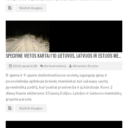
Skaityti daugiau
SPECIFINĖ VIETOS KARTA//10 LIETUVOS, LATVIJOS IR ESTIJOS MENININKŲ PARODA KAUNE
2012 vasario 28
Be komentarų
Almantas Bružas
8-ajeme ir 9-ajame dešimtmečiuose sovietų sąjungoje gimę ir
posovietinėje aplinkoje brendę menininkai turi sukaupę savitą
gyvenimišką patirtį, kuri įvairiai prasiveržia ir jų kūryboje. Kovo 2
dieną Kaune atidaroma 10 jaunų Estijos, Latvijos ir Lietuvos menininkų
grupinė paroda
Skaityti daugiau