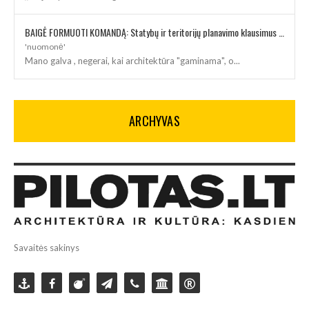
BAIGĖ FORMUOTI KOMANDĄ: Statybų ir teritorijų planavimo klausimus kuruos architektė
'nuomonė'
Mano galva , negerai, kai architektūra "gaminama", o...
ARCHYVAS
Savaitės sakinys