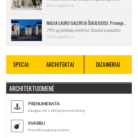
2026 rugpjūčio 5
NAUJA LAUKO GALERIJA ŠIAULIUOSE: Pirmoje ekspozicijoje – Eduardo Juchnevičiaus kūryba
790-ąjį jubiliejų minintys Šiauliai pasipildo
2026 rugpjūčio 5
SPECAI:
ARCHITEKTAI
DIZAINERIAI
ARCHITEKTUOMENĖ
PRENUMERATA
Daugiau nei 1.600 prenumeratorių
SVARBU
Pranešk naujieną visiems