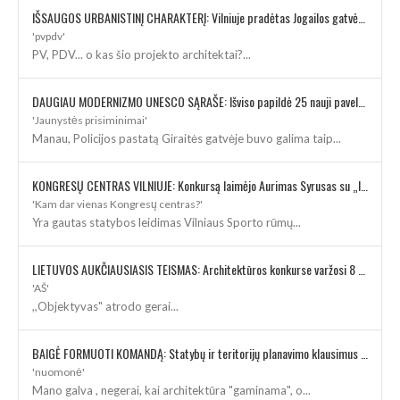
IŠSAUGOS URBANISTINĮ CHARAKTERĮ: Vilniuje pradėtas Jogailos gatvės remontas
'pvpdv'
PV, PDV... o kas šio projekto architektai?...
DAUGIAU MODERNIZMO UNESCO SĄRAŠE: Išviso papildė 25 nauji paveldo objektai
'Jaunystės prisiminimai'
Manau, Policijos pastatą Giraitės gatvėje buvo galima taip...
KONGRESŲ CENTRAS VILNIUJE: Konkursą laimėjo Aurimas Syrusas su „IMPLMNT architects“
'Kam dar vienas Kongresų centras?'
Yra gautas statybos leidimas Vilniaus Sporto rūmų...
LIETUVOS AUKČIAUSIASIS TEISMAS: Architektūros konkurse varžosi 8 rekonstrukcijos vizijos
'AŠ'
,,Objektyvas" atrodo gerai...
BAIGĖ FORMUOTI KOMANDĄ: Statybų ir teritorijų planavimo klausimus kuruos architektė
'nuomonė'
Mano galva , negerai, kai architektūra "gaminama", o...