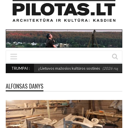
rinktos 2027-ųjų Lietuvos mažosios kultūros sostinės
TRUMPAI :
(2026 rugpjūčio 7)
ALFONSAS DANYS