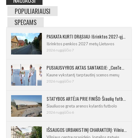
POPULIARIAUSI
SPECAMS
PASKATA KURTI DRĄSIAU: Išrinktos 2027-ųjų Lietuvos mažosios kultūros sostinės
Išrinktos penkios 2027 metų Lietuvos
2026 rugpjūčio 7
PUSIAUSVYROS AKTAS SANTAKOJE: „ConTempo 2026“ uždarys sudėtingas pasirodymas 8 m aukštyje
Kaune vykstantį tarptautinį scenos menų
2026 rugpjūčio 7
STATYBOS ARTĖJA PRIE FINIŠO: Šiaulių futbolo ir regbio maniežas įgavo kontūrus
Šiauliuose greta arenos kylantis futbolo
2026 rugpjūčio 6
IŠSAUGOS URBANISTINĮ CHARAKTERĮ: Vilniuje pradėtas Jogailos gatvės remontas
Vilniaus centre prasidėjo Jogailos gatvės