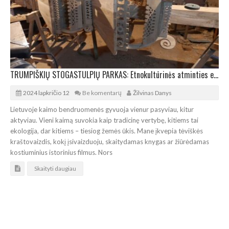
TRUMPIŠKIŲ STOGASTULPIŲ PARKAS: Etnokultūrinės atminties erdvė
2024 lapkričio 12
Be komentarų
Žilvinas Danys
Lietuvoje kaimo bendruomenės gyvuoja vienur pasyviau, kitur
aktyviau. Vieni kaimą suvokia kaip tradicinę vertybę, kitiems tai
ekologija, dar kitiems – tiesiog žemės ūkis. Mane įkvepia tėviškės
kraštovaizdis, kokį įsivaizduoju, skaitydamas knygas ar žiūrėdamas
kostiuminius istorinius filmus. Nors
Skaityti daugiau