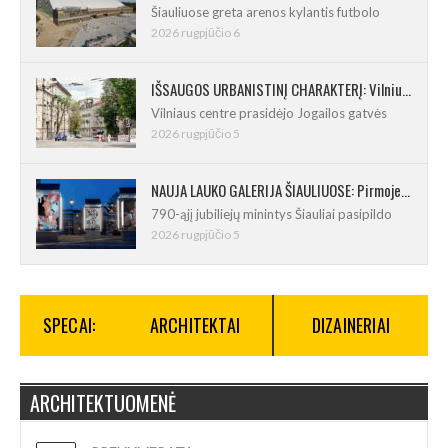
Šiauliuose greta arenos kylantis futbolo
2026 rugpjūčio 6
IŠSAUGOS URBANISTINĮ CHARAKTERĮ: Vilniuje pradėtas Jogailos gatvės remontas
Vilniaus centre prasidėjo Jogailos gatvės
2026 rugpjūčio 5
NAUJA LAUKO GALERIJA ŠIAULIUOSE: Pirmoje ekspozicijoje – Eduardo Juchnevičiaus kūryba
790-ąjį jubiliejų minintys Šiauliai pasipildo
2026 rugpjūčio 5
SPECAI:
ARCHITEKTAI
DIZAINERIAI
ARCHITEKTUOMENĖ