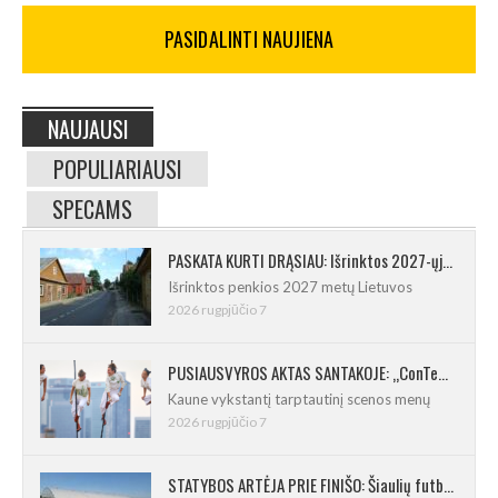
PASIDALINTI NAUJIENA
NAUJAUSI
POPULIARIAUSI
SPECAMS
PASKATA KURTI DRĄSIAU: Išrinktos 2027-ųjų Lietuvos mažosios kultūros sostinės
Išrinktos penkios 2027 metų Lietuvos
2026 rugpjūčio 7
PUSIAUSVYROS AKTAS SANTAKOJE: „ConTempo 2026“ uždarys sudėtingas pasirodymas 8 m aukštyje
Kaune vykstantį tarptautinį scenos menų
2026 rugpjūčio 7
STATYBOS ARTĖJA PRIE FINIŠO: Šiaulių futbolo ir regbio maniežas įgavo kontūrus