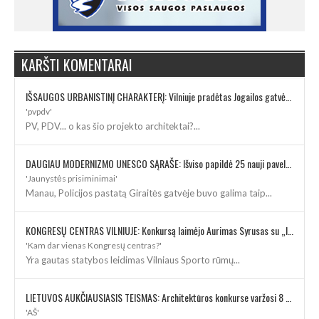
KARŠTI KOMENTARAI
IŠSAUGOS URBANISTINĮ CHARAKTERĮ: Vilniuje pradėtas Jogailos gatvės remontas
'pvpdv'
PV, PDV... o kas šio projekto architektai?...
DAUGIAU MODERNIZMO UNESCO SĄRAŠE: Išviso papildė 25 nauji paveldo objektai
'Jaunystės prisiminimai'
Manau, Policijos pastatą Giraitės gatvėje buvo galima taip...
KONGRESŲ CENTRAS VILNIUJE: Konkursą laimėjo Aurimas Syrusas su „IMPLMNT architects“
'Kam dar vienas Kongresų centras?'
Yra gautas statybos leidimas Vilniaus Sporto rūmų...
LIETUVOS AUKČIAUSIASIS TEISMAS: Architektūros konkurse varžosi 8 rekonstrukcijos vizijos
'AŠ'