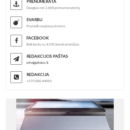
PRENUMERATA
Daugiau nei 1.600 prenumeratorių
SVARBU
Pranešk naujieną visiems
FACEBOOK
Būk kartu su 4 292 bendraminčiais
REDAKCIJOS PAŠTAS
info@pilotas.lt
REDAKCIJA
+370 680 44001