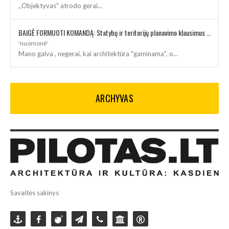
,,Objektyvas" atrodo gerai...
BAIGĖ FORMUOTI KOMANDĄ: Statybų ir teritorijų planavimo klausimus kuruos architektė
'nuomonė'
Mano galva , negerai, kai architektūra "gaminama", o...
ARCHYVAS
Savaitės sakinys