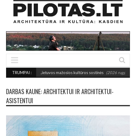
inktos 2027-ųjų Lietuvos mažosios kultūros sostinės
TRUMPAI :
(2026 rugpjūčio 7)
DARBAS KAUNE: ARCHITEKTUI IR ARCHITEKTUI-
ASISTENTUI