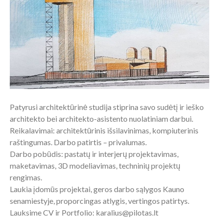
Patyrusi architektūrinė studija stiprina savo sudėtį ir ieško
architekto bei architekto-asistento nuolatiniam darbui.
Reikalavimai: architektūrinis išsilavinimas, kompiuterinis
raštingumas. Darbo patirtis – privalumas.
Darbo pobūdis: pastatų ir interjerų projektavimas,
maketavimas, 3D modeliavimas, techninių projektų
rengimas.
Laukia įdomūs projektai, geros darbo sąlygos Kauno
senamiestyje, proporcingas atlygis, vertingos patirtys.
Lauksime CV ir Portfolio: karalius@pilotas.lt