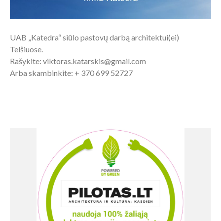
UAB „Katedra“ siūlo pastovų darbą architektui(ei)
Telšiuose.
Rašykite: viktoras.katarskis@gmail.com
Arba skambinkite: + 370 699 52727