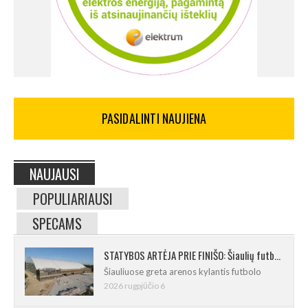
PASIDALINTI NAUJIENA
NAUJAUSI
POPULIARIAUSI
SPECAMS
STATYBOS ARTĖJA PRIE FINIŠO: Šiaulių futbolo ir regbio maniežas įgavo kontūrus
Šiauliuose greta arenos kylantis futbolo
2026 rugpjūčio 6