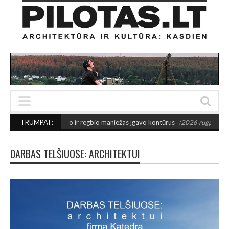
O: Šiaulių futbolo ir regbio maniežas įgavo kontūrus
TRUMPAI :
(2026 rugpjūčio 6)
DARBAS TELŠIUOSE: ARCHITEKTUI