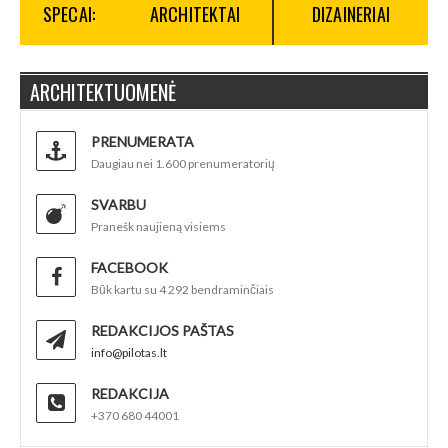
SPECAI:
ARCHITEKTAI
DIZAINERIAI
ARCHITEKTUOMENĖ
PRENUMERATA
Daugiau nei 1.600 prenumeratorių
SVARBU
Pranešk naujieną visiems
FACEBOOK
Būk kartu su 4 292 bendraminčiais
REDAKCIJOS PAŠTAS
info@pilotas.lt
REDAKCIJA
+370 680 44001