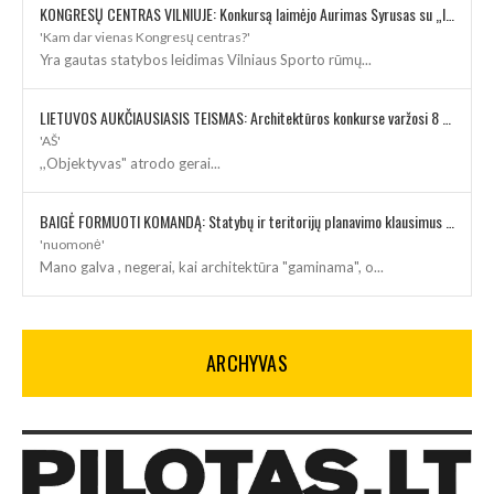
KONGRESŲ CENTRAS VILNIUJE: Konkursą laimėjo Aurimas Syrusas su „IMPLMNT architects“
'Kam dar vienas Kongresų centras?'
Yra gautas statybos leidimas Vilniaus Sporto rūmų...
LIETUVOS AUKČIAUSIASIS TEISMAS: Architektūros konkurse varžosi 8 rekonstrukcijos vizijos
'AŠ'
,,Objektyvas" atrodo gerai...
BAIGĖ FORMUOTI KOMANDĄ: Statybų ir teritorijų planavimo klausimus kuruos architektė
'nuomonė'
Mano galva , negerai, kai architektūra "gaminama", o...
ARCHYVAS