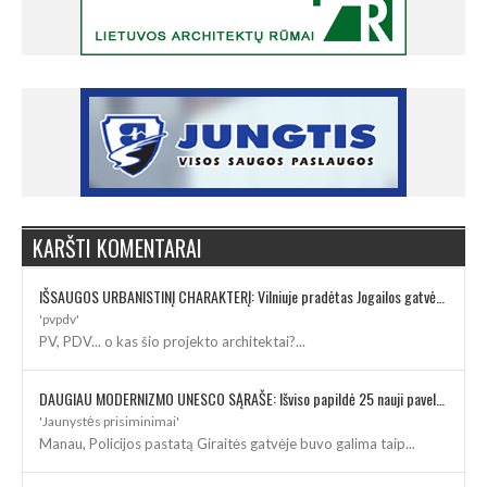
KARŠTI KOMENTARAI
IŠSAUGOS URBANISTINĮ CHARAKTERĮ: Vilniuje pradėtas Jogailos gatvės remontas
'pvpdv'
PV, PDV... o kas šio projekto architektai?...
DAUGIAU MODERNIZMO UNESCO SĄRAŠE: Išviso papildė 25 nauji paveldo objektai
'Jaunystės prisiminimai'
Manau, Policijos pastatą Giraitės gatvėje buvo galima taip...