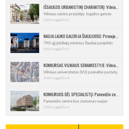
IŠSAUGOS URBANISTINĮ CHARAKTERĮ: Vilniuje pradėtas Jogailos gatvės remontas
Vilniaus centre prasidėjo Jogailos gatvės
2026 rugpjūčio 5
NAUJA LAUKO GALERIJA ŠIAULIUOSE: Pirmoje ekspozicijoje – Eduardo Juchnevičiaus kūryba
790-ąjį jubiliejų minintys Šiauliai pasipildo
2026 rugpjūčio 5
KONKURSAS VILNIAUS SENAMIESTYJE: Vilniaus universitetui reikia pedagogų rengimo centro
Vilniaus universitetas (VU) paskelbė pastatų
2026 rugpjūčio 4
KONKURUOS DĖL SPECIALISTŲ: Panevėžio centre iškils naujas 21 būsto namas
Panevėžio centre bus statomas naujas
2026 rugpjūčio 4