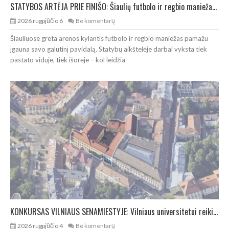
STATYBOS ARTĖJA PRIE FINIŠO: Šiaulių futbolo ir regbio maniežas įgavo kontūrus
2026 rugpjūčio 6
Be komentarų
Šiauliuose greta arenos kylantis futbolo ir regbio maniežas pamažu
įgauna savo galutinį pavidalą. Statybų aikštelėje darbai vyksta tiek
pastato viduje, tiek išorėje – kol leidžia
KONKURSAS VILNIAUS SENAMIESTYJE: Vilniaus universitetui reikia pedagogų rengimo centro
2026 rugpjūčio 4
Be komentarų