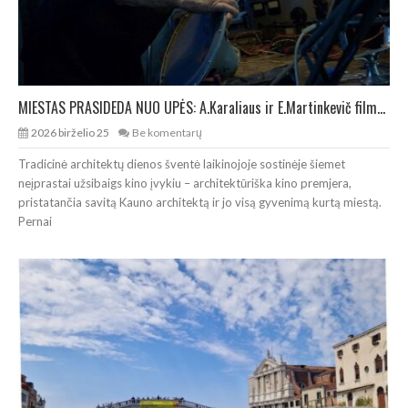
MIESTAS PRASIDEDA NUO UPĖS: A.Karaliaus ir E.Martinkevič filmo „Palio miestas“ premjera
2026 birželio 25
Be komentarų
Tradicinė architektų dienos šventė laikinojoje sostinėje šiemet
neįprastai užsibaigs kino įvykiu – architektūriška kino premjera,
pristatančia savitą Kauno architektą ir jo visą gyvenimą kurtą miestą.
Pernai