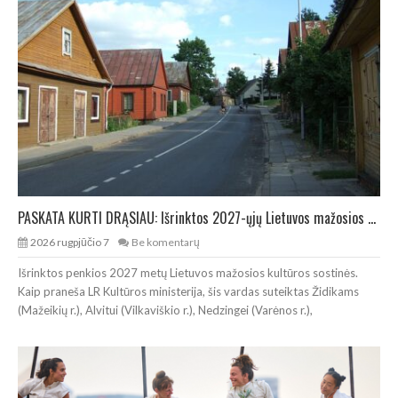
PASKATA KURTI DRĄSIAU: Išrinktos 2027-ųjų Lietuvos mažosios kultūros sostinės
2026 rugpjūčio 7
Be komentarų
Išrinktos penkios 2027 metų Lietuvos mažosios kultūros sostinės.
Kaip praneša LR Kultūros ministerija, šis vardas suteiktas Židikams
(Mažeikių r.), Alvitui (Vilkaviškio r.), Nedzingei (Varėnos r.),