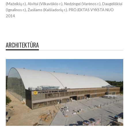
(Mažeikių r.), Alvitui (Vilkaviškio r.), Nedzingei (Varėnos r.), Daugėliškiui
Nem
(Ignalinos r.), Žasliams (Kaišiadorių r.). PROJEKTAS VYKSTA NUO
pro
2014
die
ARCHITEKTŪRA