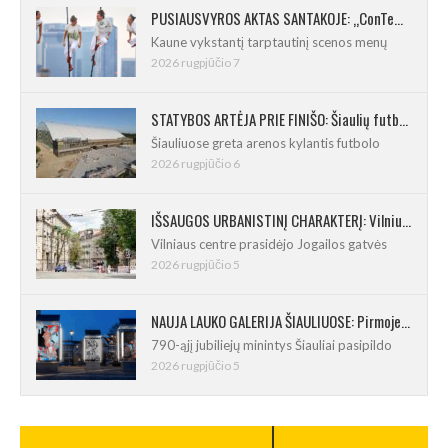
PUSIAUSVYROS AKTAS SANTAKOJE: „ConTempo 2026“ uždarys sudėtingas pasirodymas 8 m aukštyje
Kaune vykstantį tarptautinį scenos menų
2026 rugpjūčio 7
STATYBOS ARTĖJA PRIE FINIŠO: Šiaulių futbolo ir regbio maniežas įgavo kontūrus
Šiauliuose greta arenos kylantis futbolo
2026 rugpjūčio 6
IŠSAUGOS URBANISTINĮ CHARAKTERĮ: Vilniuje pradėtas Jogailos gatvės remontas
Vilniaus centre prasidėjo Jogailos gatvės
2026 rugpjūčio 5
NAUJA LAUKO GALERIJA ŠIAULIUOSE: Pirmoje ekspozicijoje – Eduardo Juchnevičiaus kūryba
790-ąjį jubiliejų minintys Šiauliai pasipildo
2026 rugpjūčio 5