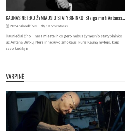
KAUNAS NETEKO ŽYMIAUSIO STATYBININKO: Staiga mirė Antanas Butkus
2024 balandžio 30
1 Komentaras
Kauniečiai žino – nėra mieste ir ko gero nebus žymesnio statybininko
už Antaną Butkų. Nėra ir nebuvo žmogaus, kuris Kauną mylėjo, kaip
savo kūdikį ir
VARPINĖ