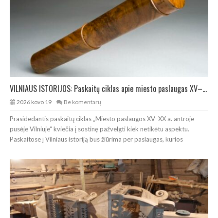
VILNIAUS ISTORIJOS: Paskaitų ciklas apie miesto paslaugas XV–XX a.
2026 kovo 19
Be komentarų
Prasidedantis paskaitų ciklas „Miesto paslaugos XV–XX a. antroje
pusėje Vilniuje“ kviečia į sostinę pažvelgti kiek netikėtu aspektu.
Paskaitose į Vilniaus istoriją bus žiūrima per paslaugas, kurios