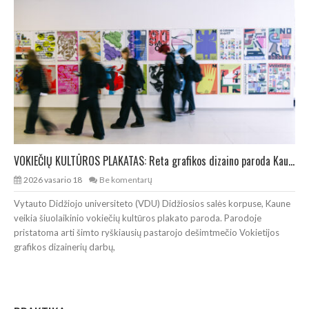
VOKIEČIŲ KULTŪROS PLAKATAS: Reta grafikos dizaino paroda Kaune
2026 vasario 18
Be komentarų
Vytauto Didžiojo universiteto (VDU) Didžiosios salės korpuse, Kaune
veikia šiuolaikinio vokiečių kultūros plakato paroda. Parodoje
pristatoma arti šimto ryškiausių pastarojo dešimtmečio Vokietijos
grafikos dizainerių darbų,