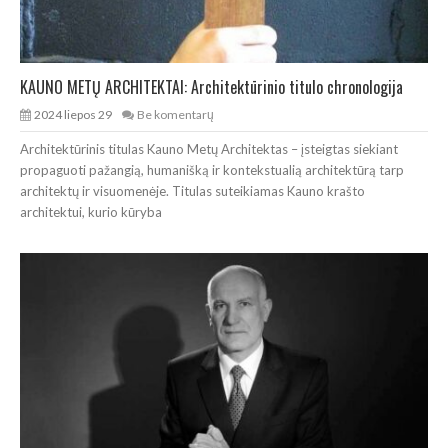
KAUNO METŲ ARCHITEKTAI: Architektūrinio titulo chronologija
2024 liepos 29
Be komentarų
Architektūrinis titulas Kauno Metų Architektas – įsteigtas siekiant
propaguoti pažangią, humanišką ir kontekstualią architektūrą tarp
architektų ir visuomenėje. Titulas suteikiamas Kauno krašto
architektui, kurio kūryba