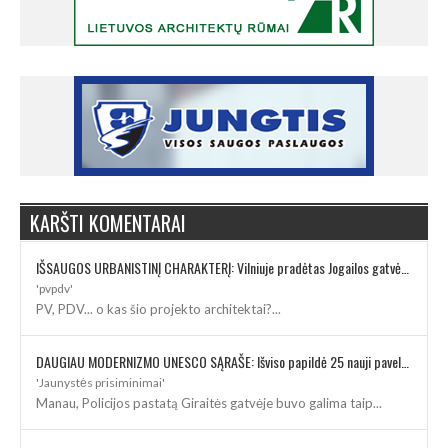
KARŠTI KOMENTARAI
IŠSAUGOS URBANISTINĮ CHARAKTERĮ: Vilniuje pradėtas Jogailos gatvės remontas
'pvpdv'
PV, PDV... o kas šio projekto architektai?...
DAUGIAU MODERNIZMO UNESCO SĄRAŠE: Išviso papildė 25 nauji paveldo objektai
'Jaunystės prisiminimai'
Manau, Policijos pastatą Giraitės gatvėje buvo galima taip...