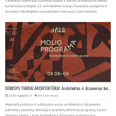
Panevėžio centre bus statomas naujas 4 aukštų su mansarda namas,
kuriame bus įrengtas 21 savivaldybės būstas Panevėžio įstaigoms ir
įmonėms reikalingiems specialistams bei naujos Savivaldybės
DĖMESYS TVARIAI ARCHITEKTŪRAI: Architektus ir dizainerius kviečia į molio programą
2026 rugpjūčio 3
Be komentarų
Aleknaičių kultūros ir edukacijos erdvė architektus ir dizainerius
pakvietė į paskaitų, diskusijų ir praktinių dirbtuvių programą, kurios
dėmesio centre – tvari architektūra. Programa atsispiria nuo