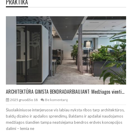
PRAKTIKA
ARCHITEKTŪRA GIMSTA BENDRADARBIAUJANT: Medžiagos vientisiems interjerams
2025 gruodžio 18
Be komentarų
Šiuolaikiniuose interjeruose vis labiau nyksta ribos tarp architektūros,
baldų dizaino ir apdailos sprendimų. Baldams ir apdailai naudojamos
medžiagos šiandien tampa neatsiejama bendros erdvės koncepcijos
dalimi – lemia ne