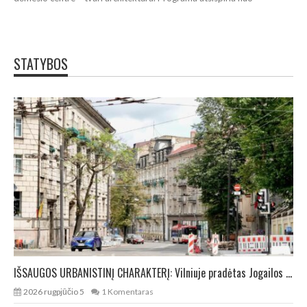
STATYBOS
IŠSAUGOS URBANISTINĮ CHARAKTERĮ: Vilniuje pradėtas Jogailos gatvės remontas
2026 rugpjūčio 5
1 Komentaras