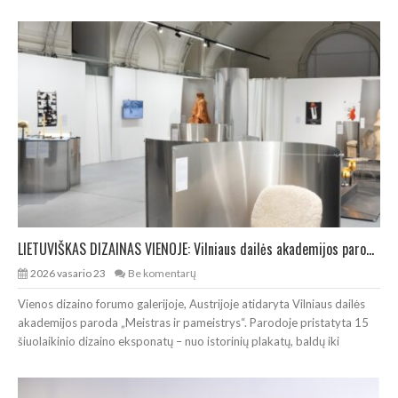
LIETUVIŠKAS DIZAINAS VIENOJE: Vilniaus dailės akademijos paroda „Meistras ir pameistrys“
2026 vasario 23
Be komentarų
Vienos dizaino forumo galerijoje, Austrijoje atidaryta Vilniaus dailės
akademijos paroda „Meistras ir pameistrys“. Parodoje pristatyta 15
šiuolaikinio dizaino eksponatų – nuo istorinių plakatų, baldų iki