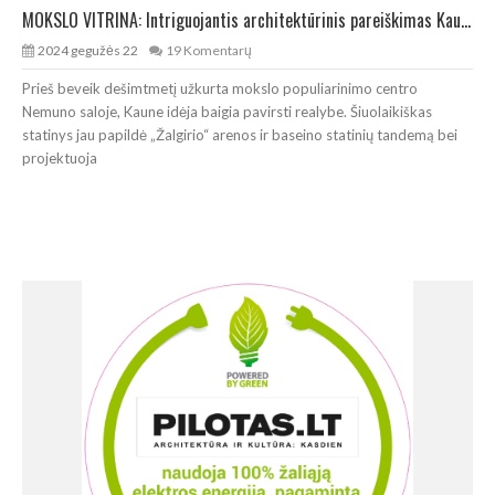
MOKSLO VITRINA: Intriguojantis architektūrinis pareiškimas Kauno Nemuno saloje
2024 gegužės 22
19 Komentarų
Prieš beveik dešimtmetį užkurta mokslo populiarinimo centro
Nemuno saloje, Kaune idėja baigia pavirsti realybe. Šiuolaikiškas
statinys jau papildė „Žalgirio“ arenos ir baseino statinių tandemą bei
projektuoja