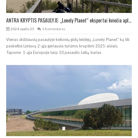
ANTRA KRYPTIS PASAULYJE: „Lonely Planet“ ekspertai kviečia aplankyti Lietuvą
2024 spalio 25
1 Komentaras
Vienas didžiausių pasaulyje kelionių gidų leidėjų „Lonely Planet“ ką tik
paskelbė Lietuvą 2-ąja geriausia turizmo kryptimi 2025-aisiais.
Tapome 1-ąja Europoje tarp 10 pasaulio šalių, kurias