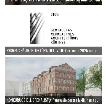
ARCHITEKTŪR
REKREACINĖ ARCHITEKTŪRA LIETUVOJE: Geriausio 2025 metų kūrinio rinkimai
KONKURUOS DĖL SPECIALISTŲ: Panevėžio centre iškils naujas 21 būsto namas