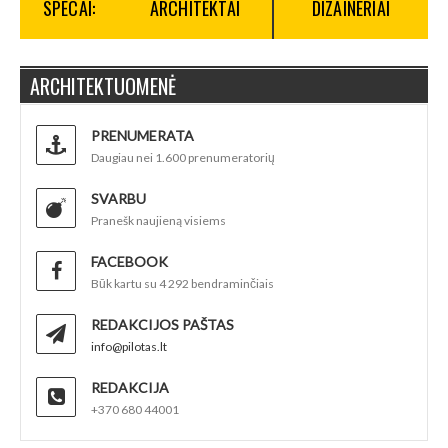
SPECAI:
ARCHITEKTAI
DIZAINERIAI
ARCHITEKTUOMENĖ
PRENUMERATA
Daugiau nei 1.600 prenumeratorių
SVARBU
Pranešk naujieną visiems
FACEBOOK
Būk kartu su 4 292 bendraminčiais
REDAKCIJOS PAŠTAS
info@pilotas.lt
REDAKCIJA
+370 680 44001