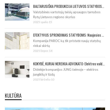
BALTARUSIŠKA PRODUKCIJA LIETUVOS STATYBOSE: Tarnybos pradėjo cementinių plokščių patikrinimą
Valstybinės vartotojų teisių apsaugos tarnybos
Rytų Lietuvos regiono skyrius
2025 spalio 15
EFEKTYVUS SPRENDIMAS STATYBOMS: Naujosios plokštės „PAROC Linio 10cc“
Kompanija PAROC ką tik pristatė naują statybų
rinkai skirtą
2025 liepos 14
KOKYBĖ, KURIAI NEREIKIA ADVOKATO: Elektros valdiklių serija JUNG LS 990
Didelėje kompanijos JUNG šeimoje – elektros
jungiklių ir lizdų
2025 birželio 10
KULTŪRA