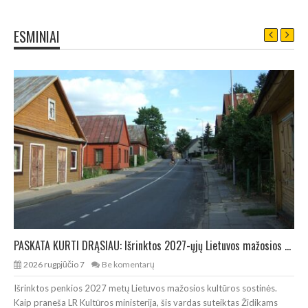
ESMINIAI
PASKATA KURTI DRĄSIAU: Išrinktos 2027-ųjų Lietuvos mažosios kultūros sostinės
2026 rugpjūčio 7
Be komentarų
2
Išrinktos penkios 2027 metų Lietuvos mažosios kultūros sostinės.
Kau
Kaip praneša LR Kultūros ministerija, šis vardas suteiktas Židikams
užd