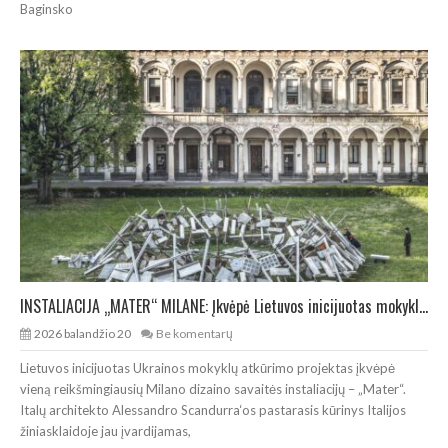
Baginsko
INSTALIACIJA „MATER“ MILANE: Įkvėpė Lietuvos inicijuotas mokyklos Ukrainai projektas
2026 balandžio 20
Be komentarų
Lietuvos inicijuotas Ukrainos mokyklų atkūrimo projektas įkvėpė
vieną reikšmingiausių Milano dizaino savaitės instaliacijų – „Mater“.
Italų architekto Alessandro Scandurra‘os pastarasis kūrinys Italijos
žiniasklaidoje jau įvardijamas,