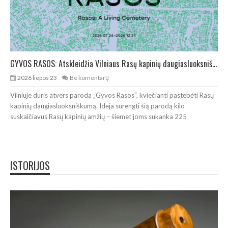
GYVOS RASOS: Atskleidžia Vilniaus Rasų kapinių daugiasluoksniškumą
2026 liepos 23
Be komentarų
Vilniuje duris atvers paroda „Gyvos Rasos“, kviečianti pastebėti Rasų
kapinių daugiasluoksniškumą. Idėja surengti šią parodą kilo
suskaičiavus Rasų kapinių amžių – šiemet joms sukanka 225
ISTORIJOS