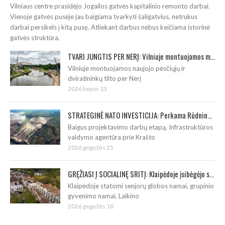
Vilniaus centre prasidėjo Jogailos gatvės kapitalinio remonto darbai.
Vienoje gatvės pusėje jau baigiama tvarkyti šaligatvius, netrukus
darbai persikels į kitą pusę. Atliekant darbus nebus keičiama istorinė
gatvės struktūra,
TVARI JUNGTIS PER NERĮ: Vilniuje montuojamos medinio tilto arkos bei sijos
Vilniuje montuojamos naujojo pėsčiųjų ir
dviratininkų tilto per Nerį
2026 liepos 13
STRATEGINĖ NATO INVESTICIJA: Perkama Rūdninkų poligono tankų šaudyklos ranga
Baigus projektavimo darbų etapą, Infrastruktūros
valdymo agentūra prie Krašto
2026 gegužės 25
GRĘŽIASI Į SOCIALINĘ SRITĮ: Klaipėdoje įsibėgėjo socialinės statybos
Klaipėdoje statomi senjorų globos namai, grupinio
gyvenimo namai, Laikino
2026 gegužės 18