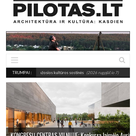
 mažosios kultūros sostinės
TRUMPAI :
(2026 rugpjūčio 7)
PUSIAUSVYROS AKTAS SA
KONGRESŲ CENTRAS VILNIUJE: Konkursą laimėjo Aurima