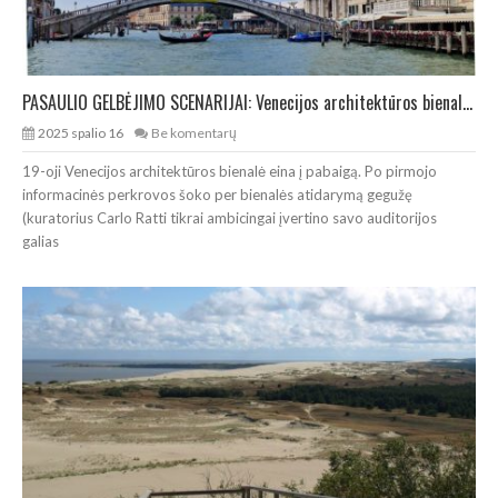
PASAULIO GELBĖJIMO SCENARIJAI: Venecijos architektūros bienalė (I dalis)
2025 spalio 16
Be komentarų
19-oji Venecijos architektūros bienalė eina į pabaigą. Po pirmojo
informacinės perkrovos šoko per bienalės atidarymą gegužę
(kuratorius Carlo Ratti tikrai ambicingai įvertino savo auditorijos
galias