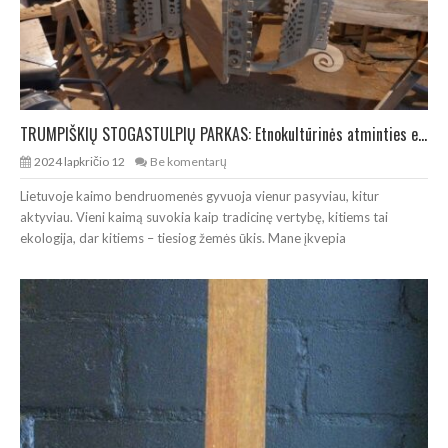
TRUMPIŠKIŲ STOGASTULPIŲ PARKAS: Etnokultūrinės atminties erdvė
2024 lapkričio 12
Be komentarų
Lietuvoje kaimo bendruomenės gyvuoja vienur pasyviau, kitur
aktyviau. Vieni kaimą suvokia kaip tradicinę vertybę, kitiems tai
ekologija, dar kitiems – tiesiog žemės ūkis. Mane įkvepia