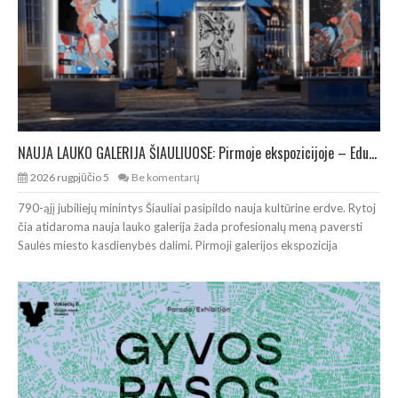
NAUJA LAUKO GALERIJA ŠIAULIUOSE: Pirmoje ekspozicijoje – Eduardo Juchnevičiaus kūryba
2026 rugpjūčio 5
Be komentarų
790-ąjį jubiliejų minintys Šiauliai pasipildo nauja kultūrine erdve. Rytoj
čia atidaroma nauja lauko galerija žada profesionalų meną paversti
Saulės miesto kasdienybės dalimi. Pirmoji galerijos ekspozicija