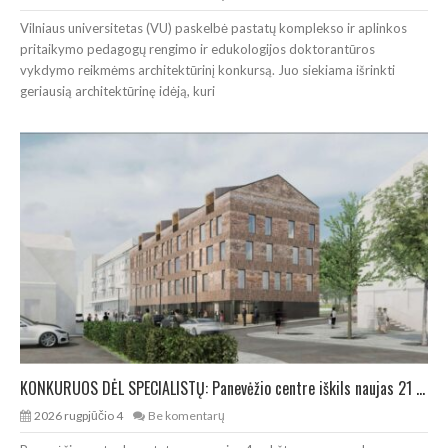
Vilniaus universitetas (VU) paskelbė pastatų komplekso ir aplinkos
pritaikymo pedagogų rengimo ir edukologijos doktorantūros
vykdymo reikmėms architektūrinį konkursą. Juo siekiama išrinkti
geriausią architektūrinę idėją, kuri
KONKURUOS DĖL SPECIALISTŲ: Panevėžio centre iškils naujas 21 būsto namas
2026 rugpjūčio 4
Be komentarų