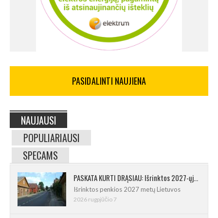
PASIDALINTI NAUJIENA
NAUJAUSI
POPULIARIAUSI
SPECAMS
PASKATA KURTI DRĄSIAU: Išrinktos 2027-ųjų Lietuvos mažosios kultūros sostinės
Išrinktos penkios 2027 metų Lietuvos
2026 rugpjūčio 7