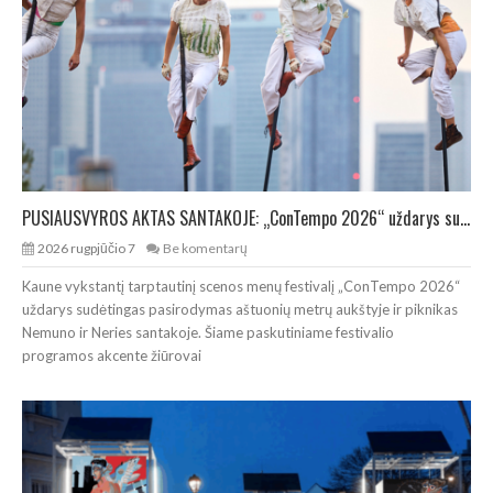
PUSIAUSVYROS AKTAS SANTAKOJE: „ConTempo 2026“ uždarys sudėtingas pasirodymas 8 m aukštyje
2026 rugpjūčio 7
Be komentarų
Kaune vykstantį tarptautinį scenos menų festivalį „ConTempo 2026“
uždarys sudėtingas pasirodymas aštuonių metrų aukštyje ir piknikas
Nemuno ir Neries santakoje. Šiame paskutiniame festivalio
programos akcente žiūrovai